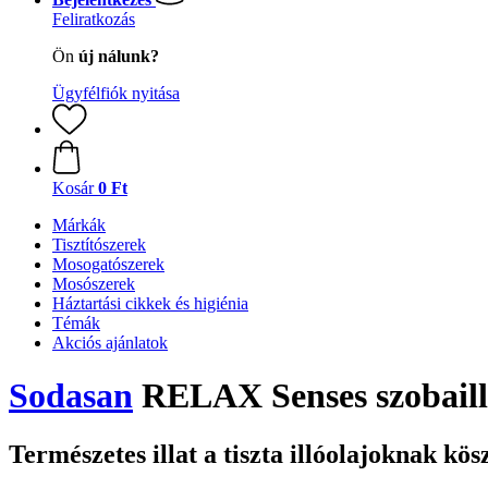
Feliratkozás
Ön
új nálunk?
Ügyfélfiók nyitása
Kosár
0 Ft
Márkák
Tisztítószerek
Mosogatószerek
Mosószerek
Háztartási cikkek és higiénia
Témák
Akciós ajánlatok
Sodasan
RELAX Senses szobailla
Természetes illat a tiszta illóolajoknak kö