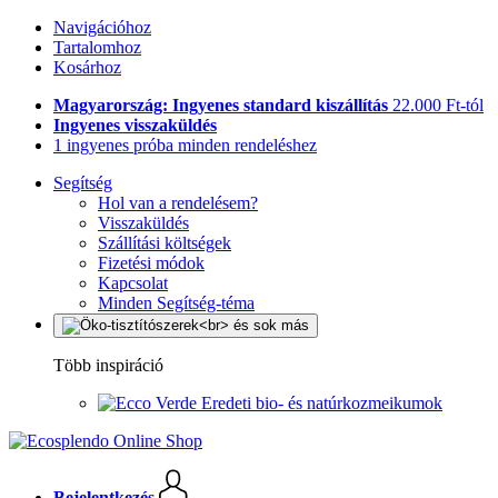
Navigációhoz
Tartalomhoz
Kosárhoz
Magyarország: Ingyenes standard kiszállítás
22.000 Ft-tól
Ingyenes visszaküldés
1 ingyenes próba minden rendeléshez
Segítség
Hol van a rendelésem?
Visszaküldés
Szállítási költségek
Fizetési módok
Kapcsolat
Minden Segítség-téma
Több inspiráció
Eredeti bio- és natúrkozmeikumok
Bejelentkezés