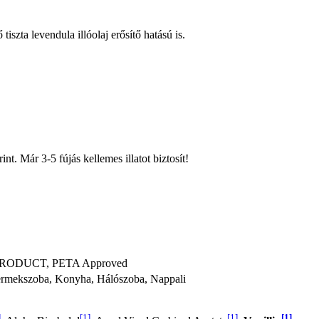
 tiszta levendula illóolaj erősítő hatású is.
t. Már 3-5 fújás kellemes illatot biztosít!
PRODUCT, PETA Approved
ermekszoba, Konyha, Hálószoba, Nappali
]
[1]
[1]
[1]