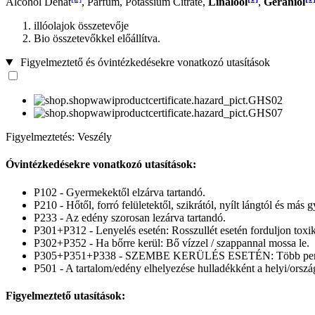
Alcohol Denat
, Parfum, Potassium Citrate,
Linalool
,
Geraniol
illóolajok összetevője
Bio összetevőkkel előállítva.
Figyelmeztető és óvintézkedésekre vonatkozó utasítások
Figyelmeztetés: Veszély
Óvintézkedésekre vonatkozó utasítások:
P102 - Gyermekektől elzárva tartandó.
P210 - Hőtől, forró felületektől, szikrától, nyílt lángtól és más 
P233 - Az edény szorosan lezárva tartandó.
P301+P312 - Lenyelés esetén: Rosszullét esetén forduljon toxi
P302+P352 - Ha bőrre kerül: Bő vízzel / szappannal mossa le.
P305+P351+P338 - SZEMBE KERÜLÉS ESETÉN: Több percig tartó 
P501 - A tartalom/edény elhelyezése hulladékként a helyi/ország
Figyelmeztető utasítások: