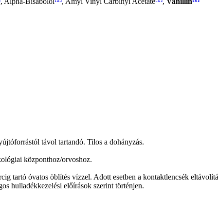
, Alpha-Bisabolol
, Amyl Vinyl Carbinyl Acetate
,
Vanillin
gyújtóforrástól távol tartandó. Tilos a dohányzás.
kológiai központhoz/orvoshoz.
óvatos öblítés vízzel. Adott esetben a kontaktlencsék eltávolítása
os hulladékkezelési előírások szerint történjen.