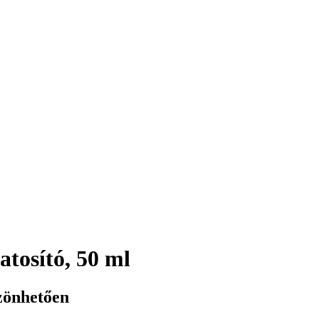
tosító, 50 ml
szönhetően