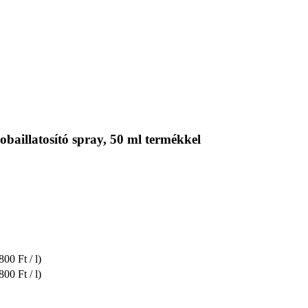
aillatosító spray, 50 ml termékkel
800 Ft / l)
800 Ft / l)