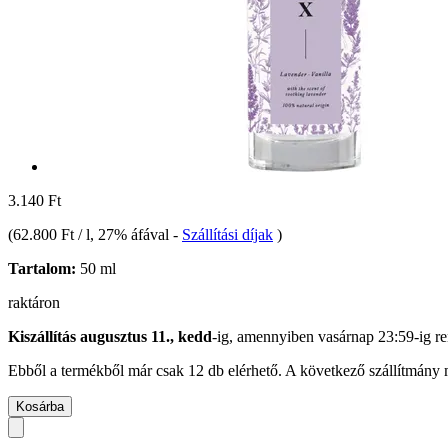
3.140 Ft
(
62.800 Ft / l
, 27% áfával
-
Szállítási díjak
)
Tartalom:
50 ml
raktáron
Kiszállítás augusztus 11., kedd
-ig, amennyiben
vasárnap 23:59-ig
re
Ebből a termékből már csak 12 db elérhető. A következő szállítmány m
Kosárba