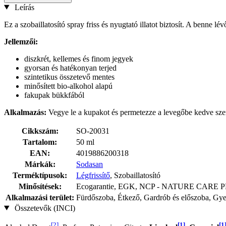
Leírás
Ez a szobaillatosító spray friss és nyugtató illatot biztosít. A benne lévő
Jellemzői:
diszkrét, kellemes és finom jegyek
gyorsan és hatékonyan terjed
szintetikus összetevő mentes
minősített bio-alkohol alapú
fakupak bükkfából
Alkalmazás:
Vegye le a kupakot és permetezze a levegőbe kedve szerin
Cikkszám:
SO-20031
Tartalom:
50 ml
EAN:
4019886200318
Márkák:
Sodasan
Terméktípusok:
Légfrissítő
, Szobaillatosító
Minősítések:
Ecogarantie, EGK, NCP - NATURE CARE 
Alkalmazási terület:
Fürdőszoba, Étkező, Gardrób és előszoba, Gy
Összetevők (INCI)
[2]
[1]
[1