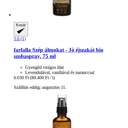
Kosár
5.0 (1)
farfalla
Szép álmokat -​ Jó éjszakát bio
szobaspray, 75 ml
Gyengéd virágos illat
Levendulával, vaníliával és naranccsal
6.030 Ft
(80.400 Ft / l)
Szállítás eddig: augusztus 11.