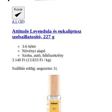
Kosár
4.1 (30)
Attitude
Levendula és eukaliptusz
szobaillatosító, 227 g
3-6 hétre
Növényi alapú
Szoba, autó, hűtőszekrény
3.140 Ft
(13.833 Ft / kg)
Szállítás eddig: augusztus 11.