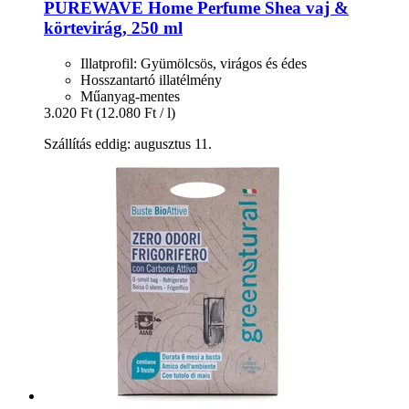
PUREWAVE
Home Perfume Shea vaj &
körtevirág, 250 ml
Illatprofil: Gyümölcsös, virágos és édes
Hosszantartó illatélmény
Műanyag-mentes
3.020 Ft
(12.080 Ft / l)
Szállítás eddig: augusztus 11.