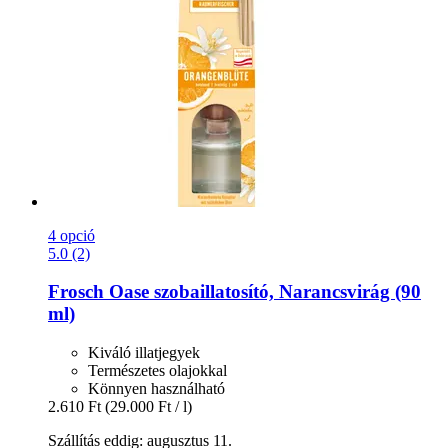
4 opció
5.0 (2)
Frosch
Oase szobaillatosító, Narancsvirág (90
ml)
Kiváló illatjegyek
Természetes olajokkal
Könnyen használható
2.610 Ft
(29.000 Ft / l)
Szállítás eddig: augusztus 11.