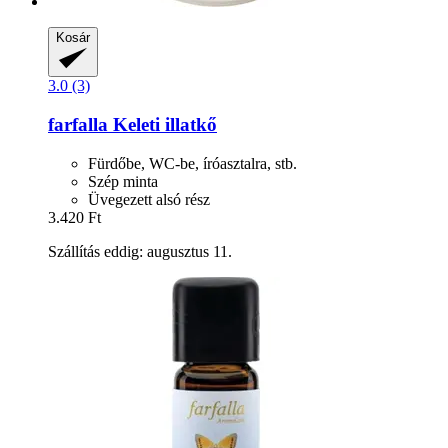
Kosár
3.0 (3)
farfalla
Keleti illatkő
Fürdőbe, WC-be, íróasztalra, stb.
Szép minta
Üvegezett alsó rész
3.420 Ft
Szállítás eddig: augusztus 11.