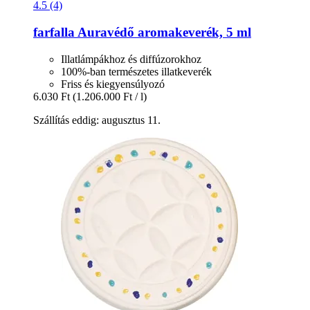
4.5 (4)
farfalla
Auravédő aromakeverék, 5 ml
Illatlámpákhoz és diffúzorokhoz
100%-ban természetes illatkeverék
Friss és kiegyensúlyozó
6.030 Ft
(1.206.000 Ft / l)
Szállítás eddig: augusztus 11.