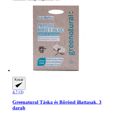
Kosár
4.7 (3)
Greenatural
Táska és Bőrönd illattasak, 3
darab