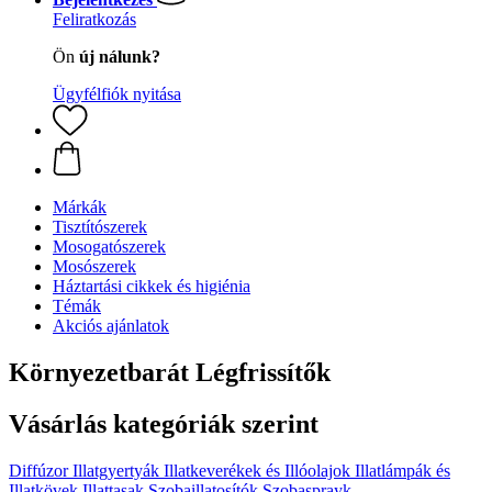
Feliratkozás
Ön
új nálunk?
Ügyfélfiók nyitása
Márkák
Tisztítószerek
Mosogatószerek
Mosószerek
Háztartási cikkek és higiénia
Témák
Akciós ajánlatok
Környezetbarát Légfrissítők
Vásárlás kategóriák szerint
Diffúzor
Illatgyertyák
Illatkeverékek és Illóolajok
Illatlámpák és
Illatkövek
Illattasak
Szobaillatosítók
Szobasprayk