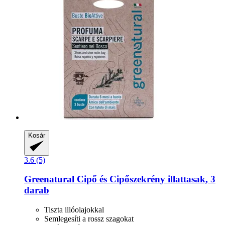
Kosár
3.6 (5)
Greenatural
Cipő és Cipőszekrény illattasak, 3
darab
Tiszta illóolajokkal
Semlegesíti a rossz szagokat