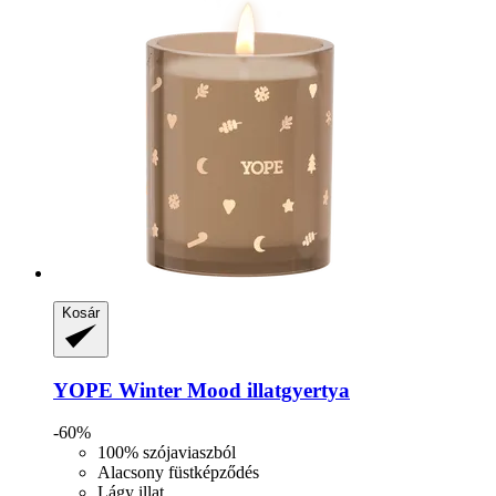
Kosár
YOPE
Winter Mood illatgyertya
-60%
100% szójaviaszból
Alacsony füstképződés
Lágy illat