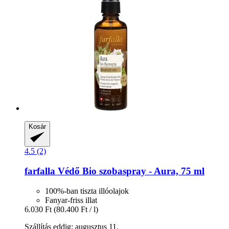
Kosár
4.5 (2)
farfalla
Védő Bio szobaspray -​ Aura, 75 ml
100%-ban tiszta illóolajok
Fanyar-friss illat
6.030 Ft
(80.400 Ft / l)
Szállítás eddig: augusztus 11.