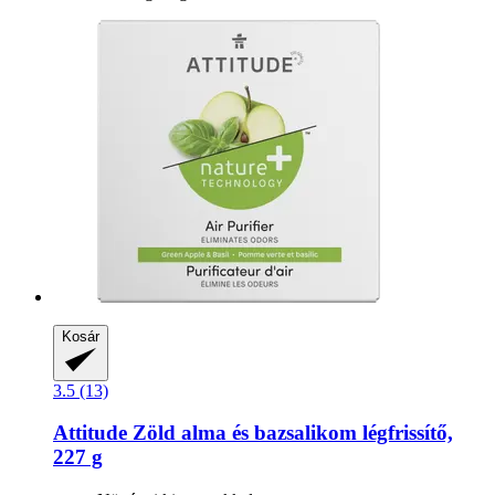
Kosár
3.5 (13)
Attitude
Zöld alma és bazsalikom légfrissítő,
227 g