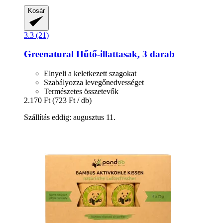
Kosár
3.3 (21)
Greenatural
Hűtő-​illattasak, 3 darab
Elnyeli a keletkezett szagokat
Szabályozza levegőnedvességet
Természetes összetevők
2.170 Ft
(723 Ft / db)
Szállítás eddig: augusztus 11.