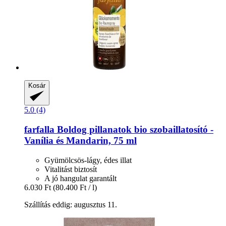
Kosár
5.0 (4)
farfalla
Boldog pillanatok bio szobaillatosító -​
Vanília és Mandarin, 75 ml
Gyümölcsös-lágy, édes illat
Vitalitást biztosít
A jó hangulat garantált
6.030 Ft
(80.400 Ft / l)
Szállítás eddig: augusztus 11.