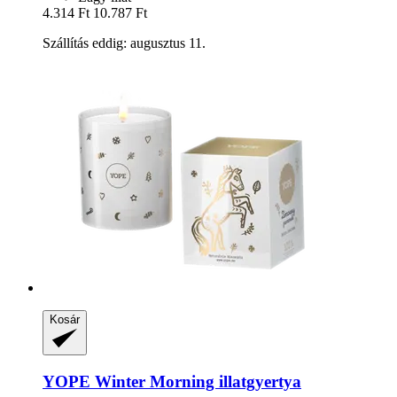
4.314 Ft
10.787 Ft
Szállítás eddig: augusztus 11.
Kosár
YOPE
Winter Morning illatgyertya