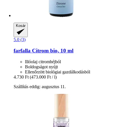
Kosár
5.0 (3)
farfalla
Citrom bio, 10 ml
Illóolaj citromhéjból
Boldogságot nyújt
Ellenőrzött biológiai gazdálkodásból
4.730 Ft
(473.000 Ft / l)
Szállítás eddig: augusztus 11.