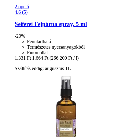
2 opció
4.6 (5)
Seiferei
Fejpárna spray, 5 ml
-20%
Fenntartható
Természetes nyersanyagokból
Finom illat
1.331 Ft
1.664 Ft
(266.200 Ft / l)
Szállítás eddig: augusztus 11.