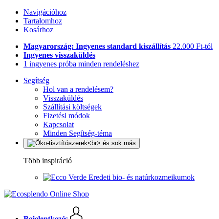
Navigációhoz
Tartalomhoz
Kosárhoz
Magyarország: Ingyenes standard kiszállítás
22.000 Ft-tól
Ingyenes visszaküldés
1 ingyenes próba minden rendeléshez
Segítség
Hol van a rendelésem?
Visszaküldés
Szállítási költségek
Fizetési módok
Kapcsolat
Minden Segítség-téma
Több inspiráció
Eredeti bio- és natúrkozmeikumok
Bejelentkezés