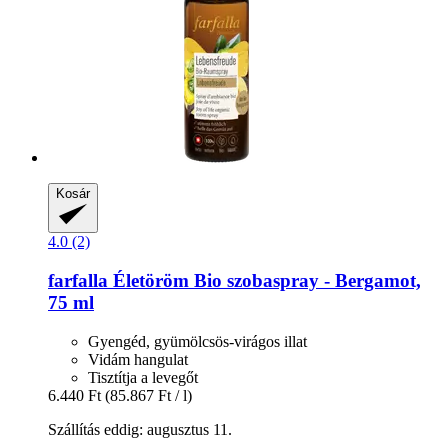
Kosár
4.0 (2)
farfalla
Életöröm Bio szobaspray -​ Bergamot,
75 ml
Gyengéd, gyümölcsös-virágos illat
Vidám hangulat
Tisztítja a levegőt
6.440 Ft
(85.867 Ft / l)
Szállítás eddig: augusztus 11.