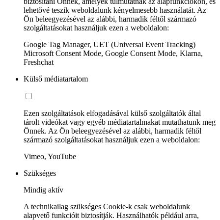
biztosítani Önnek, amelyek túlmutatnak az alapfunkciókon, és
lehetővé teszik weboldalunk kényelmesebb használatát. Az
Ön beleegyezésével az alábbi, harmadik féltől származó
szolgáltatásokat használjuk ezen a weboldalon:
Google Tag Manager, UET (Universal Event Tracking)
Microsoft Consent Mode, Google Consent Mode, Klarna,
Freshchat
Külső médiatartalom
Ezen szolgáltatások elfogadásával külső szolgáltatók által
tárolt videókat vagy egyéb médiatartalmakat mutathatunk meg
Önnek. Az Ön beleegyezésével az alábbi, harmadik féltől
származó szolgáltatásokat használjuk ezen a weboldalon:
Vimeo, YouTube
Szükséges
Mindig aktív
A technikailag szükséges Cookie-k csak weboldalunk
alapvető funkcióit biztosítják. Használhatók például arra,