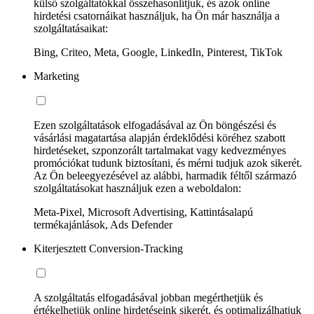
külső szolgáltatókkal összehasonlítjuk, és azok online
hirdetési csatornáikat használjuk, ha Ön már használja a
szolgáltatásaikat:
Bing, Criteo, Meta, Google, LinkedIn, Pinterest, TikTok
Marketing
Ezen szolgáltatások elfogadásával az Ön böngészési és
vásárlási magatartása alapján érdeklődési köréhez szabott
hirdetéseket, szponzorált tartalmakat vagy kedvezményes
promóciókat tudunk biztosítani, és mérni tudjuk azok sikerét.
Az Ön beleegyezésével az alábbi, harmadik féltől származó
szolgáltatásokat használjuk ezen a weboldalon:
Meta-Pixel, Microsoft Advertising, Kattintásalapú
termékajánlások, Ads Defender
Kiterjesztett Conversion-Tracking
A szolgáltatás elfogadásával jobban megérthetjük és
értékelhetjük online hirdetéseink sikerét, és optimalizálhatjuk