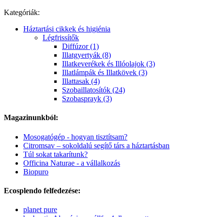
Kategóriák:
Háztartási cikkek és higiénia
Légfrissítők
Diffúzor (1)
Illatgyertyák (8)
Illatkeverékek és Illóolajok (3)
Illatlámpák és Illatkövek (3)
Illattasak (4)
Szobaillatosítók (24)
Szobasprayk (3)
Magazinunkból:
Mosogatógép - hogyan tisztítsam?
Citromsav – sokoldalú segítő társ a háztartásban
Túl sokat takarítunk?
Officina Naturae - a vállalkozás
Biopuro
Ecosplendo felfedezése:
planet pure