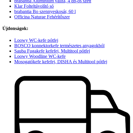
brabantia Alumínium vállfa, 4 db-os szett
Klar Folteltávolító só
brabantia Bo szennyeskosár, 60 l
Officina Naturae Fehérítőszer
Újdonságok:
Loowy WC-kefe pótfej
BOSCO konnektorkefe természetes anyagokból
Sauba Fugakefe kefefej, Multitool pótfej
Loowy Woodline WC-kefe
Mosogatókefe kefefej, DISHA és Multitool pótfej