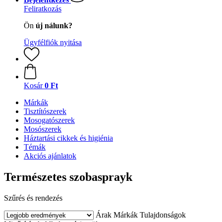
Feliratkozás
Ön
új nálunk?
Ügyfélfiók nyitása
Kosár
0 Ft
Márkák
Tisztítószerek
Mosogatószerek
Mosószerek
Háztartási cikkek és higiénia
Témák
Akciós ajánlatok
Természetes szobasprayk
Szűrés és rendezés
Árak
Márkák
Tulajdonságok