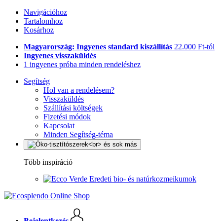
Navigációhoz
Tartalomhoz
Kosárhoz
Magyarország: Ingyenes standard kiszállítás
22.000 Ft-tól
Ingyenes visszaküldés
1 ingyenes próba minden rendeléshez
Segítség
Hol van a rendelésem?
Visszaküldés
Szállítási költségek
Fizetési módok
Kapcsolat
Minden Segítség-téma
Több inspiráció
Eredeti bio- és natúrkozmeikumok
Bejelentkezés