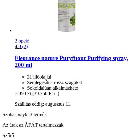
2 opció
4.0 (2)
Fleurance nature
Puryfitout Purifying spray,
200 ml
31 illóolajjal
Semlegesíti a rossz szagokat
Sokoldalúan alkalmazható
7.950 Ft
(39.750 Ft / l)
Szállítás eddig: augusztus 11.
Szobasprayk: 3 termék
Az árak az ÁFÁT tartalmazzák
Szűrő