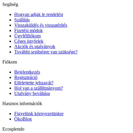
Segítség
Hogyan adjak le rendelést
Szállítás
Visszaküldés és visszatérítés
Fizetési módok
Ügyfélfiókom
Céges ügyfelek
Akciók és utalványok
További segítségre van szüksége?
Fiókom
Bejelentkezés
Regisztráció
Elfelejtette jelszavát?
Hol van a szállítmányom?
Utalvány beváltása
Hasznos információk
Figyelünk környezetünkre
ÖkoBlog
Ecosplendo