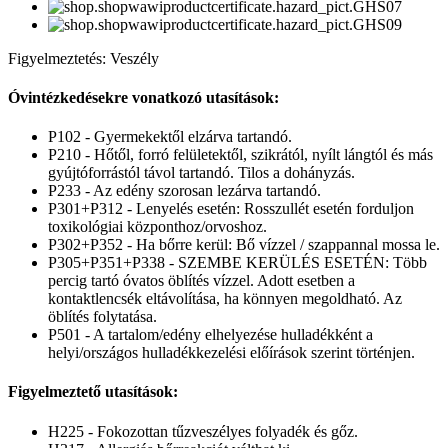
Figyelmeztetés: Veszély
Óvintézkedésekre vonatkozó utasítások:
P102 - Gyermekektől elzárva tartandó.
P210 - Hőtől, forró felületektől, szikrától, nyílt lángtól és más
gyújtóforrástól távol tartandó. Tilos a dohányzás.
P233 - Az edény szorosan lezárva tartandó.
P301+P312 - Lenyelés esetén: Rosszullét esetén forduljon
toxikológiai központhoz/orvoshoz.
P302+P352 - Ha bőrre kerül: Bő vízzel / szappannal mossa le.
P305+P351+P338 - SZEMBE KERÜLÉS ESETÉN: Több
percig tartó óvatos öblítés vízzel. Adott esetben a
kontaktlencsék eltávolítása, ha könnyen megoldható. Az
öblítés folytatása.
P501 - A tartalom/edény elhelyezése hulladékként a
helyi/országos hulladékkezelési előírások szerint történjen.
Figyelmeztető utasítások:
H225 - Fokozottan tűzveszélyes folyadék és gőz.