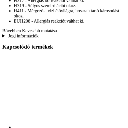
H317 - Allergiás bőrreakciót válthat ki.
H319 - Súlyos szemirritációt okoz.
H411 - Mérgező a vízi élővilágra, hosszan tartó károsodást
okoz.
EUH208 - Allergiás reakciót válthat ki.
Bővebben
Kevesebb mutatása
Jogi információk
Kapcsolódó termékek