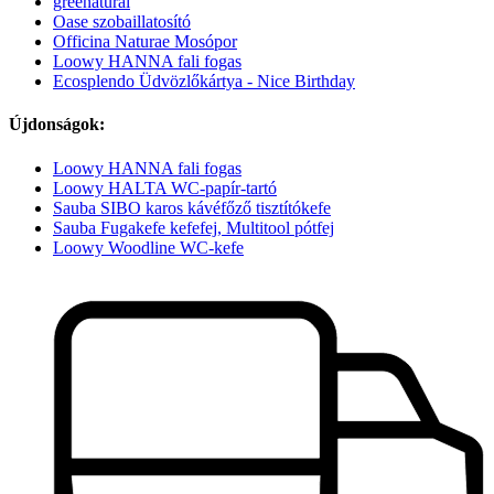
greenatural
Oase szobaillatosító
Officina Naturae Mosópor
Loowy HANNA fali fogas
Ecosplendo Üdvözlőkártya - Nice Birthday
Újdonságok:
Loowy HANNA fali fogas
Loowy HALTA WC-papír-tartó
Sauba SIBO karos kávéfőző tisztítókefe
Sauba Fugakefe kefefej, Multitool pótfej
Loowy Woodline WC-kefe