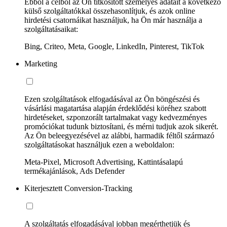
Ebből a célból az Ön titkosított személyes adatait a következő
külső szolgáltatókkal összehasonlítjuk, és azok online
hirdetési csatornáikat használjuk, ha Ön már használja a
szolgáltatásaikat:
Bing, Criteo, Meta, Google, LinkedIn, Pinterest, TikTok
Marketing
Ezen szolgáltatások elfogadásával az Ön böngészési és
vásárlási magatartása alapján érdeklődési köréhez szabott
hirdetéseket, szponzorált tartalmakat vagy kedvezményes
promóciókat tudunk biztosítani, és mérni tudjuk azok sikerét.
Az Ön beleegyezésével az alábbi, harmadik féltől származó
szolgáltatásokat használjuk ezen a weboldalon:
Meta-Pixel, Microsoft Advertising, Kattintásalapú
termékajánlások, Ads Defender
Kiterjesztett Conversion-Tracking
A szolgáltatás elfogadásával jobban megérthetjük és