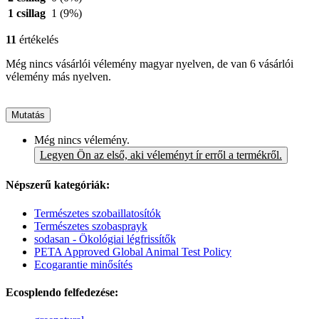
1 csillag
1
(9%)
11
értékelés
Még nincs vásárlói vélemény magyar nyelven, de van 6 vásárlói
vélemény más nyelven.
Mutatás
Még nincs vélemény.
Legyen Ön az első, aki véleményt ír erről a termékről.
Népszerű kategóriák:
Természetes szobaillatosítók
Természetes szobasprayk
sodasan - Ökológiai légfrissítők
PETA Approved Global Animal Test Policy
Ecogarantie minősítés
Ecosplendo felfedezése: