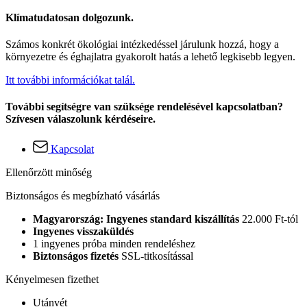
Klímatudatosan dolgozunk.
Számos konkrét ökológiai intézkedéssel járulunk hozzá, hogy a
környezetre és éghajlatra gyakorolt hatás a lehető legkisebb legyen.
Itt további információkat talál.
További segítségre van szüksége rendelésével kapcsolatban?
Szívesen válaszolunk kérdéseire.
Kapcsolat
Ellenőrzött minőség
Biztonságos és megbízható vásárlás
Magyarország: Ingyenes standard kiszállítás
22.000 Ft-tól
Ingyenes visszaküldés
1 ingyenes próba minden rendeléshez
Biztonságos fizetés
SSL-titkosítással
Kényelmesen fizethet
Utánvét