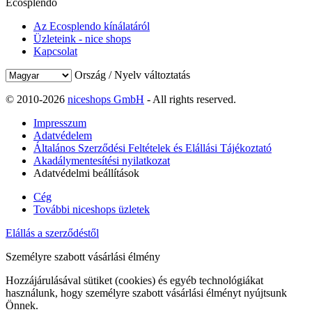
Ecosplendo
Az Ecosplendo kínálatáról
Üzleteink - nice shops
Kapcsolat
Ország / Nyelv változtatás
© 2010-2026
niceshops GmbH
- All rights reserved.
Impresszum
Adatvédelem
Általános Szerződési Feltételek és Elállási Tájékoztató
Akadálymentesítési nyilatkozat
Adatvédelmi beállítások
Cég
További niceshops üzletek
Elállás a szerződéstől
Személyre szabott vásárlási élmény
Hozzájárulásával sütiket (cookies) és egyéb technológiákat
használunk, hogy személyre szabott vásárlási élményt nyújtsunk
Önnek.