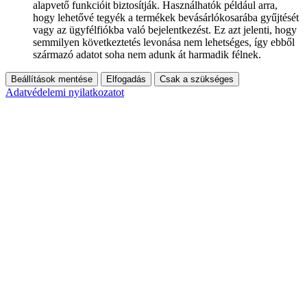
alapvető funkcióit biztosítják. Használhatók például arra,
hogy lehetővé tegyék a termékek bevásárlókosarába gyűjtését
vagy az ügyfélfiókba való bejelentkezést. Ez azt jelenti, hogy
semmilyen következtetés levonása nem lehetséges, így ebből
származó adatot soha nem adunk át harmadik félnek.
Beállítások mentése
Elfogadás
Csak a szükséges
Adatvédelemi nyilatkozatot