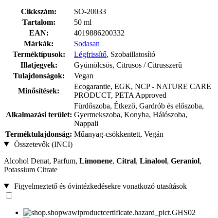
Cikkszám:
SO-20033
Tartalom:
50 ml
EAN:
4019886200332
Márkák:
Sodasan
Terméktípusok:
Légfrissítő
, Szobaillatosító
Illatjegyek:
Gyümölcsös, Citrusos / Citrusszerű
Tulajdonságok:
Vegan
Ecogarantie, EGK, NCP - NATURE CARE
Minősítések:
PRODUCT, PETA Approved
Fürdőszoba, Étkező, Gardrób és előszoba,
Alkalmazási terület:
Gyermekszoba, Konyha, Hálószoba,
Nappali
Terméktulajdonság:
Műanyag-csökkentett, Vegán
Összetevők (INCI)
Alcohol Denat, Parfum,
Limonene
,
Citral
,
Linalool
,
Geraniol
,
Potassium Citrate
Figyelmeztető és óvintézkedésekre vonatkozó utasítások