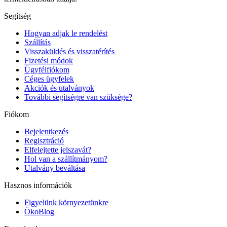
Segítség
Hogyan adjak le rendelést
Szállítás
Visszaküldés és visszatérítés
Fizetési módok
Ügyfélfiókom
Céges ügyfelek
Akciók és utalványok
További segítségre van szüksége?
Fiókom
Bejelentkezés
Regisztráció
Elfelejtette jelszavát?
Hol van a szállítmányom?
Utalvány beváltása
Hasznos információk
Figyelünk környezetünkre
ÖkoBlog