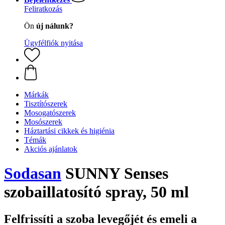
Feliratkozás
Ön
új nálunk?
Ügyfélfiók nyitása
Márkák
Tisztítószerek
Mosogatószerek
Mosószerek
Háztartási cikkek és higiénia
Témák
Akciós ajánlatok
Sodasan
SUNNY Senses
szobaillatosító spray, 50 ml
Felfrissíti a szoba levegőjét és emeli a