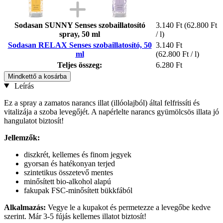
Sodasan SUNNY Senses szobaillatosító
3.140 Ft
(62.800 Ft
spray, 50 ml
/ l)
Sodasan RELAX Senses szobaillatosító, 50
3.140 Ft
ml
(62.800 Ft / l)
Teljes összeg:
6.280 Ft
Mindkettő a kosárba
Leírás
Ez a spray a zamatos narancs illat (illóolajból) által felfrissíti és
vitalizája a szoba levegőjét. A napérlelte narancs gyümölcsös illata jó
hangulatot biztosít!
Jellemzők:
diszkrét, kellemes és finom jegyek
gyorsan és hatékonyan terjed
szintetikus összetevő mentes
minősített bio-alkohol alapú
fakupak FSC-minősített bükkfából
Alkalmazás:
Vegye le a kupakot és permetezze a levegőbe kedve
szerint. Már 3-5 fújás kellemes illatot biztosít!