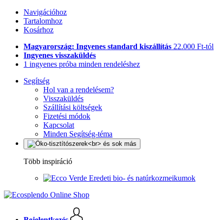
Navigációhoz
Tartalomhoz
Kosárhoz
Magyarország: Ingyenes standard kiszállítás
22.000 Ft-tól
Ingyenes visszaküldés
1 ingyenes próba minden rendeléshez
Segítség
Hol van a rendelésem?
Visszaküldés
Szállítási költségek
Fizetési módok
Kapcsolat
Minden Segítség-téma
Több inspiráció
Eredeti bio- és natúrkozmeikumok
Bejelentkezés