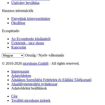
Utalvány beváltása
Hasznos információk
Figyelünk környezetünkre
ÖkoBlog
Ecosplendo
Az Ecosplendo kínálatáról
Üzleteink - nice shops
Kapcsolat
Ország / Nyelv változtatás
© 2010-2026
niceshops GmbH
- All rights reserved.
Impresszum
Adatvédelem
Általános Szerződési Feltételek és Elállási Tájékoztató
Akadálymentesítési nyilatkozat
Adatvédelmi beállítások
Cég
További niceshops üzletek