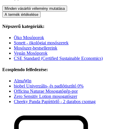
Minden vásárlói vélemény mutatása
A termék értékelése
Népszerű kategóriák:
Öko Mosóporok
Sonett - ökológiai mosószerek
Mosószer-bestsellereink
Vegán Mosóporok
CSE Standard (Certified Sustainable Economics)
Ecosplendo felfedezése:
AlmaWin
biobel Univerzális- és padlótisztító 0%
Officina Naturae Mosogatógép-por
Zero Sensitiv Lotion mosogatószer
Cheeky Panda Papírtörlő - 2 darabos csomag