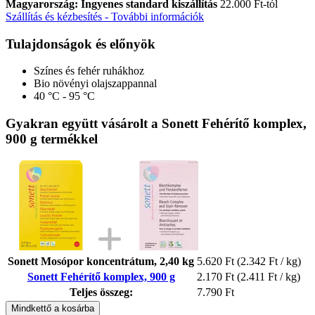
Magyarország: Ingyenes standard kiszállítás
22.000 Ft-tól
Szállítás és kézbesítés - További információk
Tulajdonságok és előnyök
Színes és fehér ruhákhoz
Bio növényi olajszappannal
40 °C - 95 °C
Gyakran együtt vásárolt a Sonett Fehérítő komplex,
900 g termékkel
Sonett Mosópor koncentrátum, 2,40 kg
5.620 Ft
(2.342 Ft / kg)
Sonett Fehérítő komplex, 900 g
2.170 Ft
(2.411 Ft / kg)
Teljes összeg:
7.790 Ft
Mindkettő a kosárba