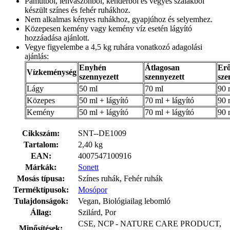
Pamutból, lenvászonból, kenderből és vegyes szálakból
készült színes és fehér ruhákhoz.
Nem alkalmas kényes ruhákhoz, gyapjúhoz és selyemhez.
Közepesen kemény vagy kemény víz esetén lágyító
hozzáadása ajánlott.
Vegye figyelembe a 4,5 kg ruhára vonatkozó adagolási
ajánlás:
Enyhén
Átlagosan
Erő
Vízkeménység
szennyezett
szennyezett
sze
Lágy
50 ml
70 ml
90 
Közepes
50 ml + lágyító
70 ml + lágyító
90 
Kemény
50 ml + lágyító
70 ml + lágyító
90 
Cikkszám:
SNT--DE1009
Tartalom:
2,40 kg
EAN:
4007547100916
Márkák:
Sonett
Mosás típusa:
Színes ruhák, Fehér ruhák
Terméktípusok:
Mosópor
Tulajdonságok:
Vegan, Biológiailag lebomló
Állag:
Szilárd, Por
CSE, NCP - NATURE CARE PRODUCT,
Minősítések: