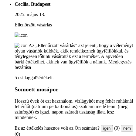
Cecília, Budapest
2025. május 13.
Ellenőrzött vásárlás
Az „Ellenőrzött vásárlás” azt jelenti, hogy a véleményt
olyan vásárlók küldték, akik rendelkeznek ügyfélfiókkal, és
ténylegesen tőlünk vásárolták ezt a terméket. Alapvetően
bárki értékelhet, akinek van ügyfélfiókja nálunk.
Megjegyzés
bezárása
5 csillaggal5értékelt.
Somoett mosópor
Hosszú évek ót ezt használom, vízlágyítót meg fehér ruháknál
fehérítőt (nátrium perkarbonátos) szoktam mellé tenni (meg
színfogót) és igazi, napon száradt tisztaság illata lesz
mindennek.
Ez az értékelés hasznos volt az Ön számára?
(0)
igen
nem
(0)