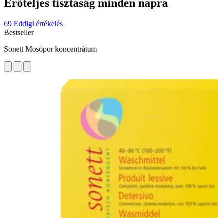
Erőteljes tisztaság minden napra
69 Eddigi értékelés
Bestseller
Sonett Mosópor koncentrátum