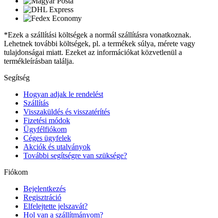
*Ezek a szállítási költségek a normál szállításra vonatkoznak.
Lehetnek további költségek, pl. a termékek súlya, mérete vagy
tulajdonságai miatt. Ezeket az információkat közvetlenül a
termékleírásban találja.
Segítség
Hogyan adjak le rendelést
Szállítás
Visszaküldés és visszatérítés
Fizetési módok
Ügyfélfiókom
Céges ügyfelek
Akciók és utalványok
További segítségre van szüksége?
Fiókom
Bejelentkezés
Regisztráció
Elfelejtette jelszavát?
Hol van a szállítmányom?