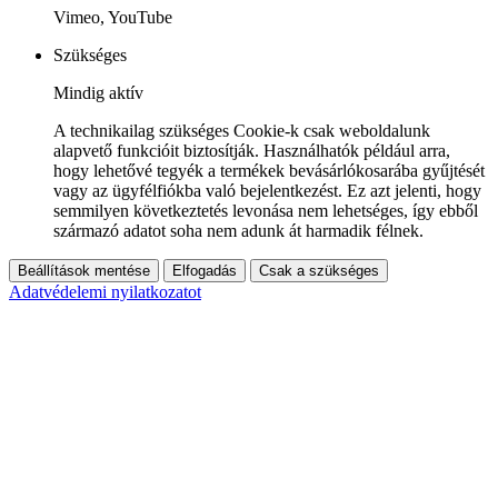
Vimeo, YouTube
Szükséges
Mindig aktív
A technikailag szükséges Cookie-k csak weboldalunk
alapvető funkcióit biztosítják. Használhatók például arra,
hogy lehetővé tegyék a termékek bevásárlókosarába gyűjtését
vagy az ügyfélfiókba való bejelentkezést. Ez azt jelenti, hogy
semmilyen következtetés levonása nem lehetséges, így ebből
származó adatot soha nem adunk át harmadik félnek.
Beállítások mentése
Elfogadás
Csak a szükséges
Adatvédelemi nyilatkozatot