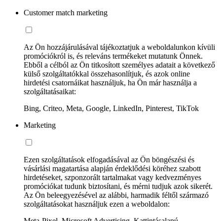
Customer match marketing
Az Ön hozzájárulásával tájékoztatjuk a weboldalunkon kívüli
promóciókról is, és releváns termékeket mutatunk Önnek.
Ebből a célból az Ön titkosított személyes adatait a következő
külső szolgáltatókkal összehasonlítjuk, és azok online
hirdetési csatornáikat használjuk, ha Ön már használja a
szolgáltatásaikat:
Bing, Criteo, Meta, Google, LinkedIn, Pinterest, TikTok
Marketing
Ezen szolgáltatások elfogadásával az Ön böngészési és
vásárlási magatartása alapján érdeklődési köréhez szabott
hirdetéseket, szponzorált tartalmakat vagy kedvezményes
promóciókat tudunk biztosítani, és mérni tudjuk azok sikerét.
Az Ön beleegyezésével az alábbi, harmadik féltől származó
szolgáltatásokat használjuk ezen a weboldalon:
Meta-Pixel, Microsoft Advertising, Kattintásalapú