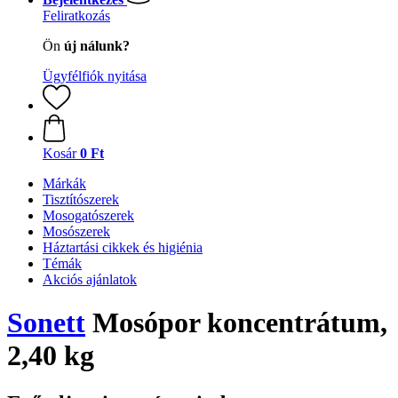
Feliratkozás
Ön
új nálunk?
Ügyfélfiók nyitása
Kosár
0 Ft
Márkák
Tisztítószerek
Mosogatószerek
Mosószerek
Háztartási cikkek és higiénia
Témák
Akciós ajánlatok
Sonett
Mosópor koncentrátum,
2,40 kg