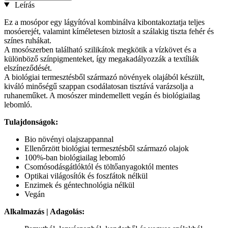
Leírás
Ez a mosópor egy lágyítóval kombinálva kibontakoztatja teljes
mosóerejét, valamint kíméletesen biztosít a szálakig tiszta fehér és
színes ruhákat.
A mosószerben található szilikátok megkötik a vízkövet és a
különböző színpigmenteket, így megakadályozzák a textíliák
elszíneződését.
A biológiai termesztésből származó növények olajából készült,
kiváló minőségű szappan csodálatosan tisztává varázsolja a
ruhaneműket. A mosószer mindemellett vegán és biológiailag
lebomló.
Tulajdonságok:
Bio növényi olajszappannal
Ellenőrzött biológiai termesztésből származó olajok
100%-ban biológiailag lebomló
Csomósodásgátlóktól és töltőanyagoktól mentes
Optikai világosítók és foszfátok nélkül
Enzimek és géntechnológia nélkül
Vegán
Alkalmazás | Adagolás: