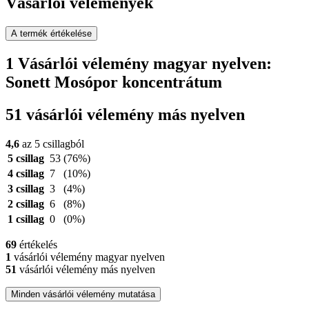
Vásárlói vélemények
A termék értékelése
1 Vásárlói vélemény magyar nyelven:
Sonett Mosópor koncentrátum
51 vásárlói vélemény más nyelven
4,6
az 5 csillagból
5 csillag
53
(76%)
4 csillag
7
(10%)
3 csillag
3
(4%)
2 csillag
6
(8%)
1 csillag
0
(0%)
69
értékelés
1
vásárlói vélemény magyar nyelven
51
vásárlói vélemény más nyelven
Minden vásárlói vélemény mutatása