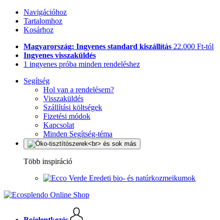
Navigációhoz
Tartalomhoz
Kosárhoz
Magyarország: Ingyenes standard kiszállítás
22.000 Ft-tól
Ingyenes visszaküldés
1 ingyenes próba minden rendeléshez
Segítség
Hol van a rendelésem?
Visszaküldés
Szállítási költségek
Fizetési módok
Kapcsolat
Minden Segítség-téma
Több inspiráció
Eredeti bio- és natúrkozmeikumok
Bejelentkezés