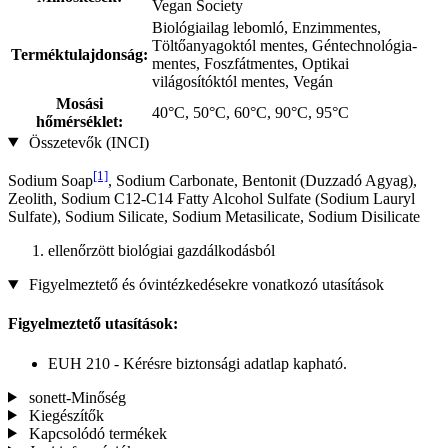
Vegan Society
Biológiailag lebomló, Enzimmentes,
Töltőanyagoktól mentes, Géntechnológia-
Terméktulajdonság:
mentes, Foszfátmentes, Optikai
világosítóktól mentes, Vegán
Mosási
40°C, 50°C, 60°C, 90°C, 95°C
hőmérséklet:
Összetevők (INCI)
[1]
Sodium Soap
, Sodium Carbonate, Bentonit (Duzzadó Agyag),
Zeolith, Sodium C12-C14 Fatty Alcohol Sulfate (Sodium Lauryl
Sulfate), Sodium Silicate, Sodium Metasilicate, Sodium Disilicate
ellenőrzött biológiai gazdálkodásból
Figyelmeztető és óvintézkedésekre vonatkozó utasítások
Figyelmeztető utasítások:
EUH 210 - Kérésre biztonsági adatlap kapható.
sonett-Minőség
Kiegészítők
Kapcsolódó termékek