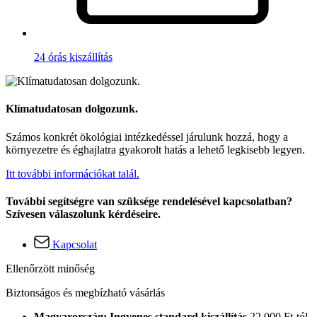
24 órás kiszállítás
Klímatudatosan dolgozunk.
Számos konkrét ökológiai intézkedéssel járulunk hozzá, hogy a
környezetre és éghajlatra gyakorolt hatás a lehető legkisebb legyen.
Itt további információkat talál.
További segítségre van szüksége rendelésével kapcsolatban?
Szívesen válaszolunk kérdéseire.
Kapcsolat
Ellenőrzött minőség
Biztonságos és megbízható vásárlás
Magyarország: Ingyenes standard kiszállítás
22.000 Ft-tól