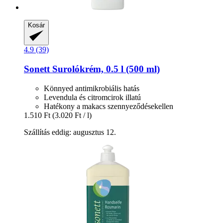
Kosár
4.9 (39)
Sonett
Surolókrém, 0.5 l (500 ml)
Könnyed antimikrobiális hatás
Levendula és citromcirok illatú
Hatékony a makacs szennyeződésekellen
1.510 Ft
(3.020 Ft / l)
Szállítás eddig: augusztus 12.