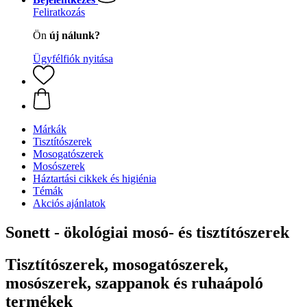
Feliratkozás
Ön
új nálunk?
Ügyfélfiók nyitása
Márkák
Tisztítószerek
Mosogatószerek
Mosószerek
Háztartási cikkek és higiénia
Témák
Akciós ajánlatok
Sonett - ökológiai mosó- és tisztítószerek
Tisztítószerek, mosogatószerek,
mosószerek, szappanok és ruhaápoló
termékek