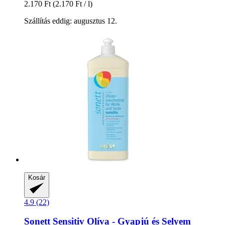
2.170 Ft
(2.170 Ft / l)
Szállítás eddig: augusztus 12.
Kosár
4.9 (22)
Sonett
Sensitiv Olíva -​ Gyapjú és Selyem