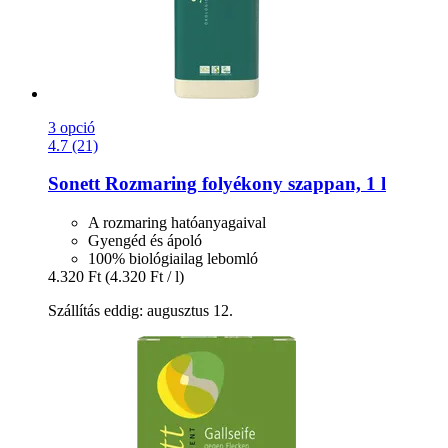
3 opció
4.7 (21)
Sonett
Rozmaring folyékony szappan, 1 l
A rozmaring hatóanyagaival
Gyengéd és ápoló
100% biológiailag lebomló
4.320 Ft
(4.320 Ft / l)
Szállítás eddig: augusztus 12.