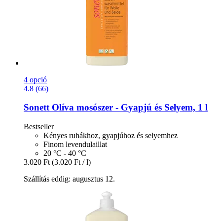
4 opció
4.8 (66)
Sonett
Olíva mosószer -​ Gyapjú és Selyem, 1 l
Bestseller
Kényes ruhákhoz, gyapjúhoz és selyemhez
Finom levendulaillat
20 °C - 40 °C
3.020 Ft
(3.020 Ft / l)
Szállítás eddig: augusztus 12.