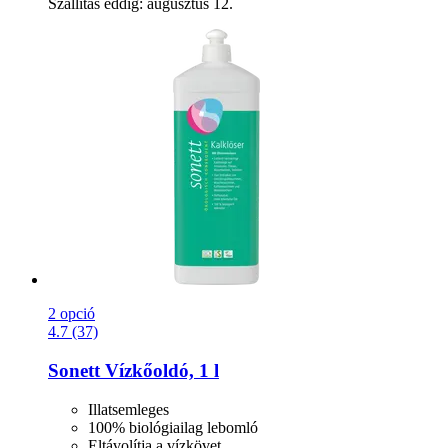
Szállítás eddig: augusztus 12.
2 opció
4.7 (37)
Sonett
Vízkőoldó, 1 l
Illatsemleges
100% biológiailag lebomló
Eltávolítja a vízkövet