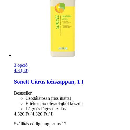
3 opció
4.8 (50)
Sonett
Citrus kézszappan, 1 l
Bestseller
Csodálatosan friss illattal
Értékes bio olívaolajból készült
Lágy és lúgos tisztítás
4.320 Ft
(4.320 Ft / l)
Szállítás eddig: augusztus 12.