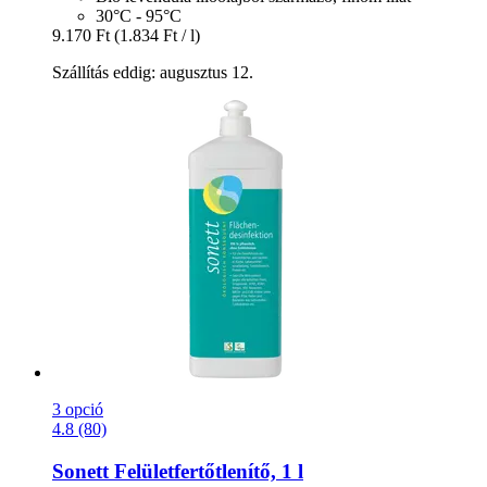
30°C - 95°C
9.170 Ft
(1.834 Ft / l)
Szállítás eddig: augusztus 12.
3 opció
4.8 (80)
Sonett
Felületfertőtlenítő, 1 l