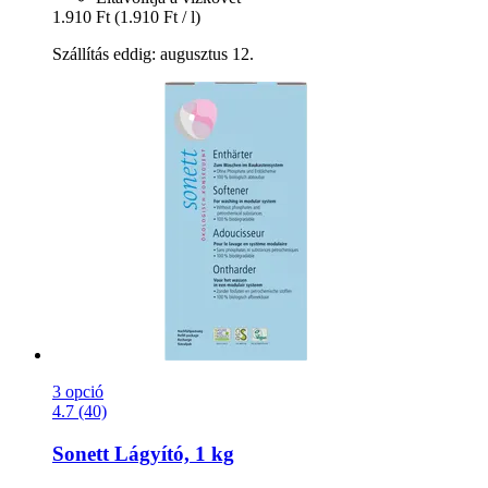
1.910 Ft
(1.910 Ft / l)
Szállítás eddig: augusztus 12.
3 opció
4.7 (40)
Sonett
Lágyító, 1 kg