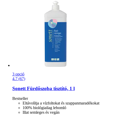
3 opció
4.7 (67)
Sonett
Fürdőszoba tisztító, 1 l
Bestseller
Eltávolítja a vízfoltokat és szappanmaradékokat
100% biológiailag lebomló
Illat semleges és vegán