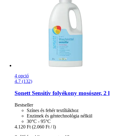
4 opció
4.7 (132)
Sonett
Sensitiv folyékony mosószer, 2 l
Bestseller
Színes és fehér textíliákhoz
Enzimek és géntechnológia nélkül
30°C - 95°C
4.120 Ft
(2.060 Ft / l)