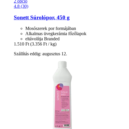
2 opció
4.8 (30)
Sonett
Súrolópor, 450 g
Mosószerek por formájában
Alkalmas üvegkerámia főzőlapok
eltávolítja Branded
1.510 Ft
(3.356 Ft / kg)
Szállítás eddig: augusztus 12.