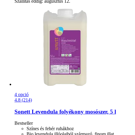
Szállítás eddig: augusztus 12.
4 opció
4.8 (214)
Sonett
Levendula folyékony mosószer, 5 l
Bestseller
Színes és fehér ruhákhoz
Bio levendula illóolajból származó, finom illat