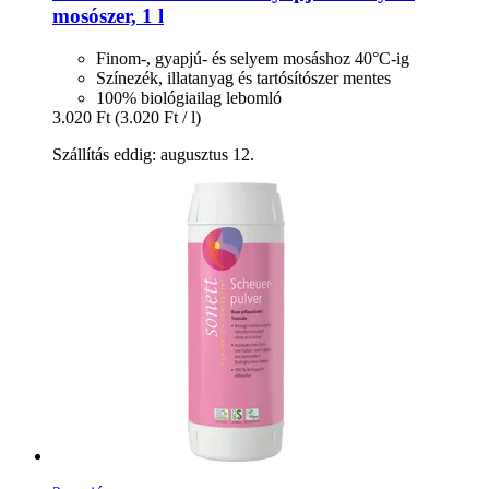
mosószer, 1 l
Finom-, gyapjú- és selyem mosáshoz 40°C-ig
Színezék, illatanyag és tartósítószer mentes
100% biológiailag lebomló
3.020 Ft
(3.020 Ft / l)
Szállítás eddig: augusztus 12.