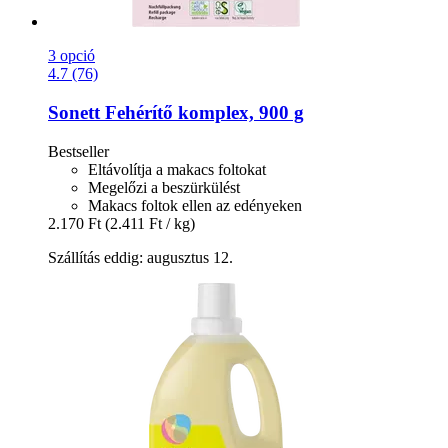
3 opció
4.7 (76)
Sonett
Fehérítő komplex, 900 g
Bestseller
Eltávolítja a makacs foltokat
Megelőzi a beszürkülést
Makacs foltok ellen az edényeken
2.170 Ft
(2.411 Ft / kg)
Szállítás eddig: augusztus 12.