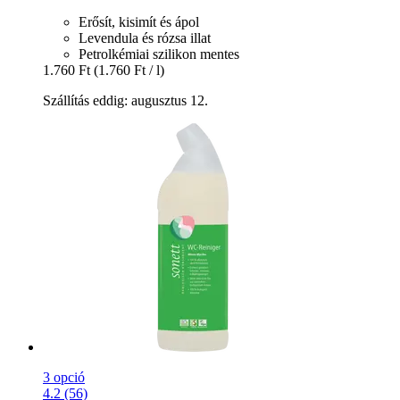
Erősít, kisimít és ápol
Levendula és rózsa illat
Petrolkémiai szilikon mentes
1.760 Ft
(1.760 Ft / l)
Szállítás eddig: augusztus 12.
3 opció
4.2 (56)