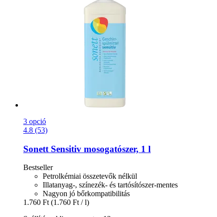
3 opció
4.8 (53)
Sonett
Sensitiv mosogatószer, 1 l
Bestseller
Petrolkémiai összetevők nélkül
Illatanyag-, színezék- és tartósítószer-mentes
Nagyon jó bőrkompatibilitás
1.760 Ft
(1.760 Ft / l)