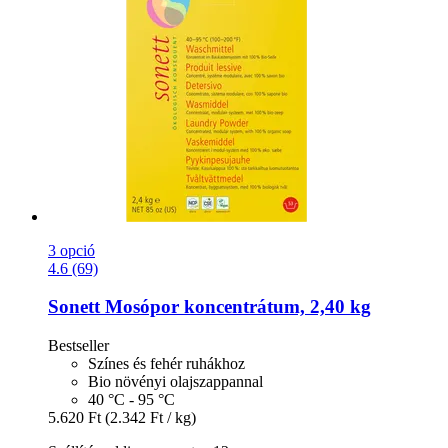
3 opció
4.6 (69)
Sonett
Mosópor koncentrátum, 2,40 kg
Bestseller
Színes és fehér ruhákhoz
Bio növényi olajszappannal
40 °C - 95 °C
5.620 Ft
(2.342 Ft / kg)