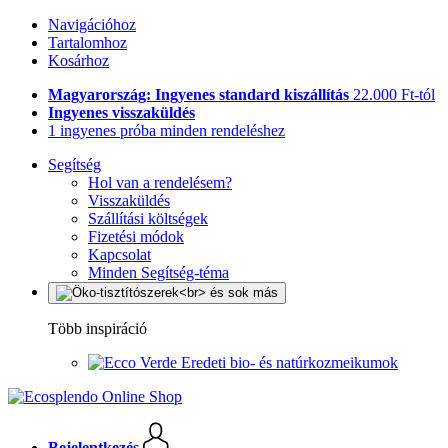
Navigációhoz
Tartalomhoz
Kosárhoz
Magyarország: Ingyenes standard kiszállítás
22.000 Ft-tól
Ingyenes visszaküldés
1 ingyenes próba minden rendeléshez
Segítség
Hol van a rendelésem?
Visszaküldés
Szállítási költségek
Fizetési módok
Kapcsolat
Minden Segítség-téma
Több inspiráció
Eredeti bio- és natúrkozmeikumok
Bejelentkezés