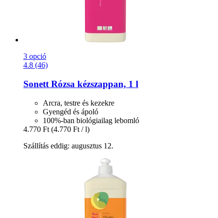
3 opció
4.8 (46)
Sonett
Rózsa kézszappan, 1 l
Arcra, testre és kezekre
Gyengéd és ápoló
100%-ban biológiailag lebomló
4.770 Ft
(4.770 Ft / l)
Szállítás eddig: augusztus 12.