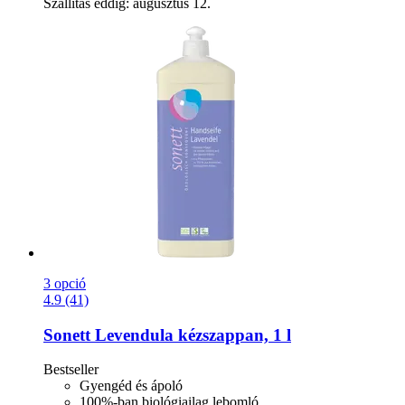
Szállítás eddig: augusztus 12.
3 opció
4.9 (41)
Sonett
Levendula kézszappan, 1 l
Bestseller
Gyengéd és ápoló
100%-ban biológiailag lebomló