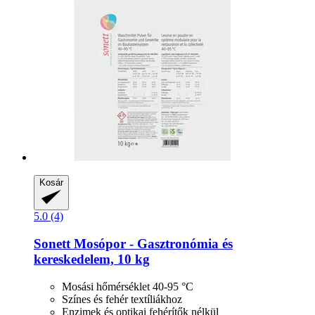
Kosár
5.0 (4)
Sonett
Mosópor -​ Gasztronómia és
kereskedelem, 10 kg
Mosási hőmérséklet 40-95 °C
Színes és fehér textíliákhoz
Enzimek és optikai fehérítők nélkül