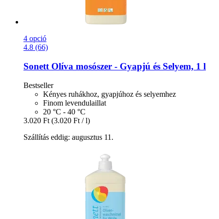
4 opció
4.8 (66)
Sonett
Olíva mosószer -​ Gyapjú és Selyem, 1 l
Bestseller
Kényes ruhákhoz, gyapjúhoz és selyemhez
Finom levendulaillat
20 °C - 40 °C
3.020 Ft
(3.020 Ft / l)
Szállítás eddig: augusztus 11.