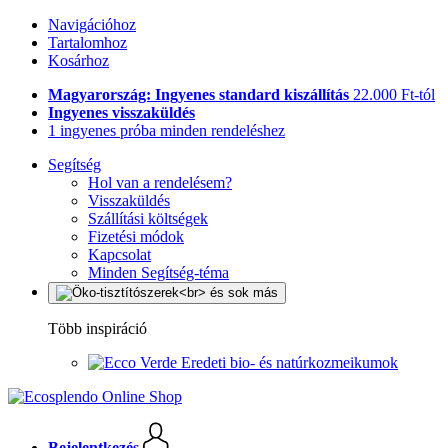
Navigációhoz
Tartalomhoz
Kosárhoz
Magyarország: Ingyenes standard kiszállítás
22.000 Ft-tól
Ingyenes visszaküldés
1 ingyenes próba minden rendeléshez
Segítség
Hol van a rendelésem?
Visszaküldés
Szállítási költségek
Fizetési módok
Kapcsolat
Minden Segítség-téma
Több inspiráció
Eredeti bio- és natúrkozmeikumok
Bejelentkezés