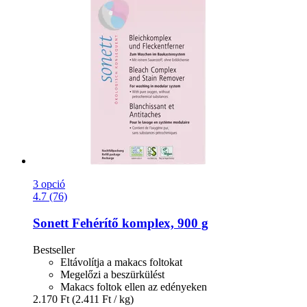
3 opció
4.7 (76)
Sonett
Fehérítő komplex, 900 g
Bestseller
Eltávolítja a makacs foltokat
Megelőzi a beszürkülést
Makacs foltok ellen az edényeken
2.170 Ft
(2.411 Ft / kg)