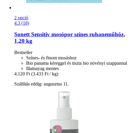
2 opció
4.3 (18)
Sonett
Sensitiv mosópor színes ruhaneműhöz,
1,20 kg
Bestseller
Színes- és finom mosáshoz
Bio panama kéreggel és tiszta bio növényi szappannal
Illatnayag mentes
4.120 Ft
(3.433 Ft / kg)
Szállítás eddig: augusztus 11.