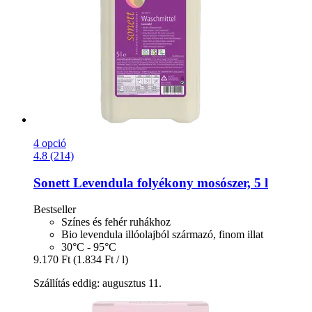
4 opció
4.8 (214)
Sonett
Levendula folyékony mosószer, 5 l
Bestseller
Színes és fehér ruhákhoz
Bio levendula illóolajból származó, finom illat
30°C - 95°C
9.170 Ft
(1.834 Ft / l)
Szállítás eddig: augusztus 11.