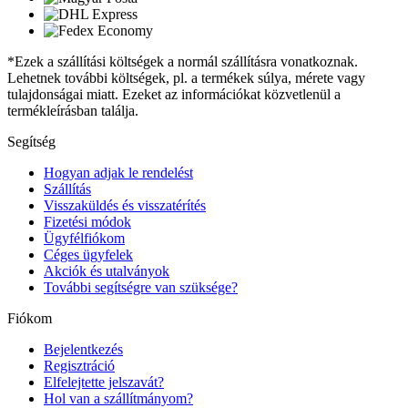
*Ezek a szállítási költségek a normál szállításra vonatkoznak.
Lehetnek további költségek, pl. a termékek súlya, mérete vagy
tulajdonságai miatt. Ezeket az információkat közvetlenül a
termékleírásban találja.
Segítség
Hogyan adjak le rendelést
Szállítás
Visszaküldés és visszatérítés
Fizetési módok
Ügyfélfiókom
Céges ügyfelek
Akciók és utalványok
További segítségre van szüksége?
Fiókom
Bejelentkezés
Regisztráció
Elfelejtette jelszavát?
Hol van a szállítmányom?