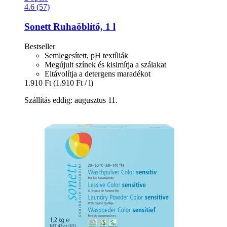
4.6 (57)
Sonett
Ruhaöblítő, 1 l
Bestseller
Semlegesített, pH textíliák
Megújult színek és kisimítja a szálakat
Eltávolítja a detergens maradékot
1.910 Ft
(1.910 Ft / l)
Szállítás eddig: augusztus 11.