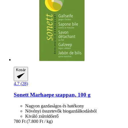
Kosár
4.7 (28)
Sonett
Marhaepe szappan, 100 g
Nagyon gazdaságos és hatékony
Növényi összetevők biogazdálkodásból
Kiváló zsíroldóerő
780 Ft
(7.800 Ft / kg)