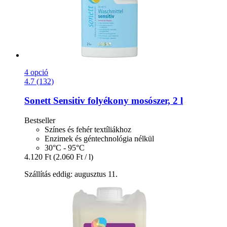
4 opció
4.7 (132)
Sonett
Sensitiv folyékony mosószer, 2 l
Bestseller
Színes és fehér textíliákhoz
Enzimek és géntechnológia nélkül
30°C - 95°C
4.120 Ft
(2.060 Ft / l)
Szállítás eddig: augusztus 11.