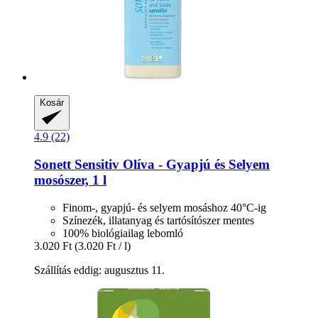
Kosár
4.9 (22)
Sonett
Sensitiv Olíva -​ Gyapjú és Selyem
mosószer, 1 l
Finom-, gyapjú- és selyem mosáshoz 40°C-ig
Színezék, illatanyag és tartósítószer mentes
100% biológiailag lebomló
3.020 Ft
(3.020 Ft / l)
Szállítás eddig: augusztus 11.