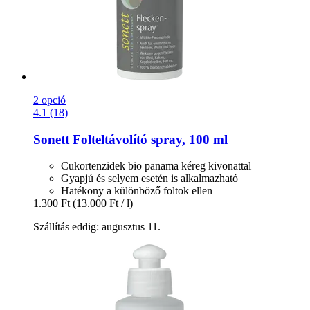
2 opció
4.1 (18)
Sonett
Folteltávolító spray, 100 ml
Cukortenzidek bio panama kéreg kivonattal
Gyapjú és selyem esetén is alkalmazható
Hatékony a különböző foltok ellen
1.300 Ft
(13.000 Ft / l)
Szállítás eddig: augusztus 11.