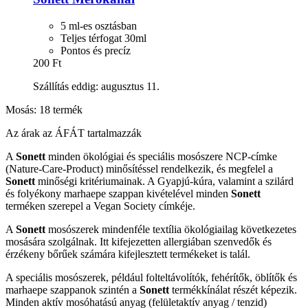
5 ml-es osztásban
Teljes térfogat 30ml
Pontos és precíz
200 Ft
Szállítás eddig: augusztus 11.
Mosás: 18 termék
Az árak az ÁFÁT tartalmazzák
A
Sonett
minden ökológiai és speciális mosószere NCP-címke
(Nature-Care-Product) minősítéssel rendelkezik, és megfelel a
Sonett
minőségi kritériumainak. A Gyapjú-kúra, valamint a szilárd
és folyékony marhaepe szappan kivételével minden
Sonett
terméken szerepel a Vegan Society címkéje.
A
Sonett
mosószerek mindenféle textília ökológiailag következetes
mosására szolgálnak. Itt kifejezetten allergiában szenvedők és
érzékeny bőrűek számára kifejlesztett termékeket is talál.
A speciális mosószerek, például folteltávolítók, fehérítők, öblítők és
marhaepe szappanok szintén a
Sonett
termékkínálat részét képezik.
Minden aktív mosóhatású anyag (felületaktív anyag / tenzid)