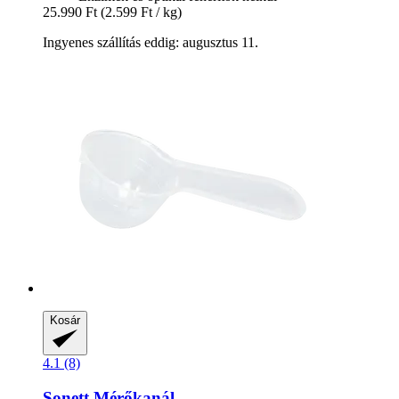
25.990 Ft
(2.599 Ft / kg)
Ingyenes szállítás eddig: augusztus 11.
Kosár
4.1 (8)
Sonett
Mérőkanál