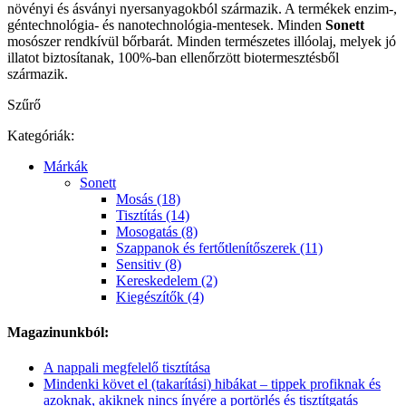
növényi és ásványi nyersanyagokból származik. A termékek enzim-,
géntechnológia- és nanotechnológia-mentesek. Minden
Sonett
mosószer rendkívül bőrbarát. Minden természetes illóolaj, melyek jó
illatot biztosítanak, 100%-ban ellenőrzött biotermesztésből
származik.
Szűrő
Kategóriák:
Márkák
Sonett
Mosás (18)
Tisztítás (14)
Mosogatás (8)
Szappanok és fertőtlenítőszerek (11)
Sensitiv (8)
Kereskedelem (2)
Kiegészítők (4)
Magazinunkból:
A nappali megfelelő tisztítása
Mindenki követ el (takarítási) hibákat – tippek profiknak és
azoknak, akiknek nincs ínyére a portörlés és tisztítgatás