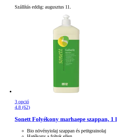
Szállítás eddig: augusztus 11.
3 opció
4.8 (62)
Sonett
Folyékony marhaepe szappan, 1 l
Bio növényiolaj szappan és petitgrainolaj
Hatékony a foltok ellen