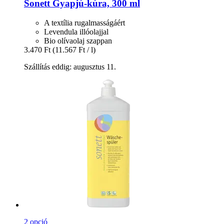
Sonett
Gyapjú-​kúra, 300 ml
A textília rugalmasságáért
Levendula illóolajjal
Bio olívaolaj szappan
3.470 Ft
(11.567 Ft / l)
Szállítás eddig: augusztus 11.
2 opció