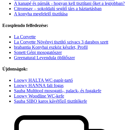
A kanapé és párnák - hogyan kell tisztítani őket a legjobban?
Citromsav – sokoldalú segítő társ a háztartásban
A konyha megfelelő tisztítása
Ecosplendo felfedezése:
La Corvette
La Corvette Növényi tisztító szivacs 3 darabos szett
brabantia Konyhai eszköz készlet, Profil
Sonett Gépi mosogatószer
Greenatural Levendula öblítőszer
Újdonságok:
Loowy HALTA WC-papír-tartó
Loowy HANNA fali fogas
Sauba Multitool mosogató-, palack- és fugakefe
Loowy Woodline WC-kefe
Sauba SIBO karos kávéfőző tisztítókefe