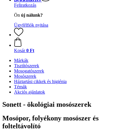
Feliratkozás
Ön
új nálunk?
Ügyfélfiók nyitása
Kosár
0 Ft
Márkák
Tisztítószerek
Mosogatószerek
Mosószerek
Háztartási cikkek és higiénia
Témák
Akciós ajánlatok
Sonett - ökológiai mosószerek
Mosópor, folyékony mosószer és
folteltávolító