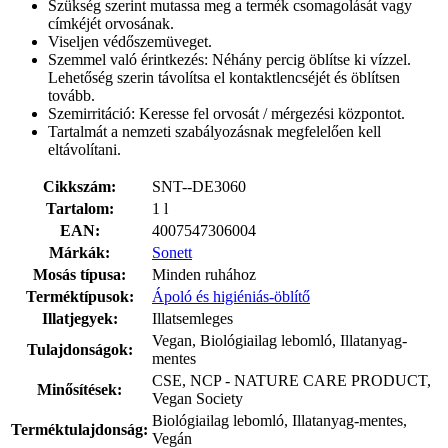
Szükség szerint mutassa meg a termék csomagolását vagy
címkéjét orvosának.
Viseljen védőszemüveget.
Szemmel való érintkezés: Néhány percig öblítse ki vízzel.
Lehetőség szerin távolítsa el kontaktlencséjét és öblítsen
tovább.
Szemirritáció: Keresse fel orvosát / mérgezési központot.
Tartalmát a nemzeti szabályozásnak megfelelően kell
eltávolítani.
Cikkszám:
SNT--DE3060
Tartalom:
1 l
EAN:
4007547306004
Márkák:
Sonett
Mosás típusa:
Minden ruhához
Terméktípusok:
Ápoló és higiéniás-öblítő
Illatjegyek:
Illatsemleges
Vegan, Biológiailag lebomló, Illatanyag-
Tulajdonságok:
mentes
CSE, NCP - NATURE CARE PRODUCT,
Minősítések:
Vegan Society
Biológiailag lebomló, Illatanyag-mentes,
Terméktulajdonság:
Vegán