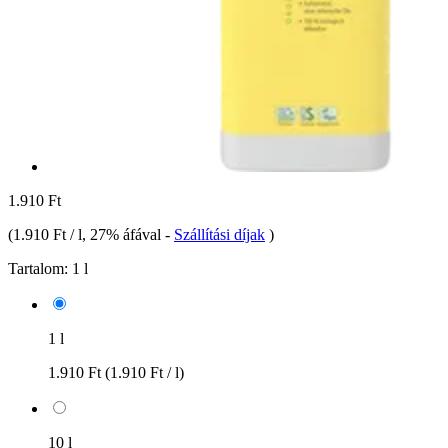
1.910 Ft
(
1.910 Ft / l
, 27% áfával
-
Szállítási díjak
)
Tartalom:
1 l
1 l
1.910 Ft
(1.910 Ft / l)
10 l