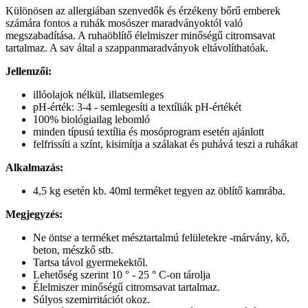
Különösen az allergiában szenvedők és érzékeny bőrű emberek
számára fontos a ruhák mosószer maradványoktól való
megszabadítása. A ruhaöblítő élelmiszer minőségű citromsavat
tartalmaz. A sav által a szappanmaradványok eltávolíthatóak.
Jellemzői:
illóolajok nélkül, illatsemleges
pH-érték: 3-4 - semlegesíti a textíliák pH-értékét
100% biológiailag lebomló
minden típusú textília és mosóprogram esetén ajánlott
felfrissíti a színt, kisimítja a szálakat és puhává teszi a ruhákat
Alkalmazás:
4,5 kg esetén kb. 40ml terméket tegyen az öblítő kamrába.
Megjegyzés:
Ne öntse a terméket mésztartalmú felületekre -márvány, kő,
beton, mészkő stb.
Tartsa távol gyermekektől.
Lehetőség szerint 10 ° - 25 ° C-on tárolja
Élelmiszer minőségű citromsavat tartalmaz.
Súlyos szemirritációt okoz.