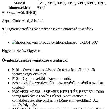
Mosási
15°C, 20°C, 30°C, 40°C, 50°C, 60°C, 90°C,
hőmérséklet:
95°C
Összetevők (INCI)
Aqua, Citric Acid, Alcohol
Figyelmeztető és óvintézkedésekre vonatkozó utasítások
Figyelmeztetés: Figyelem
Óvintézkedésekre vonatkozó utasítások:
P101 - Orvosi tanácsadás esetén tartsa kéznél a termék
edényét vagy címkéjét.
P102 - Gyermekektől elzárva tartandó.
P280 - Védőkesztyű/védőruha/szemvédő/arcvédő használata
kötelező.
P305+P351+P338 - SZEMBE KERÜLÉS ESETÉN: Több
percig tartó óvatos öblítés vízzel. Adott esetben a
kontaktlencsék eltávolítása, ha könnyen megoldható. Az
öblítés folytatása.