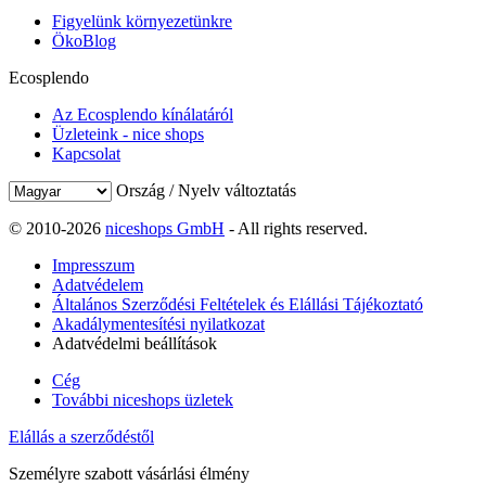
Figyelünk környezetünkre
ÖkoBlog
Ecosplendo
Az Ecosplendo kínálatáról
Üzleteink - nice shops
Kapcsolat
Ország / Nyelv változtatás
© 2010-2026
niceshops GmbH
- All rights reserved.
Impresszum
Adatvédelem
Általános Szerződési Feltételek és Elállási Tájékoztató
Akadálymentesítési nyilatkozat
Adatvédelmi beállítások
Cég
További niceshops üzletek
Elállás a szerződéstől
Személyre szabott vásárlási élmény