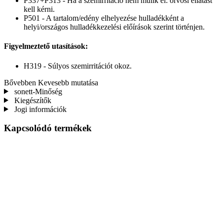
P337+P313 - Ha a szemirritáció nem múlik el: orvosi ellátást
kell kérni.
P501 - A tartalom/edény elhelyezése hulladékként a
helyi/országos hulladékkezelési előírások szerint történjen.
Figyelmeztető utasítások:
H319 - Súlyos szemirritációt okoz.
Bővebben
Kevesebb mutatása
sonett-Minőség
Kiegészítők
Jogi információk
Kapcsolódó termékek