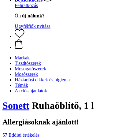
Feliratkozás
Ön
új nálunk?
Ügyfélfiók nyitása
Márkák
Tisztítószerek
Mosogatószerek
Mosószerek
Háztartási cikkek és higiénia
Témák
Akciós ajánlatok
Sonett
Ruhaöblítő, 1 l
Allergiásoknak ajánlott!
57 Eddigi értékelés