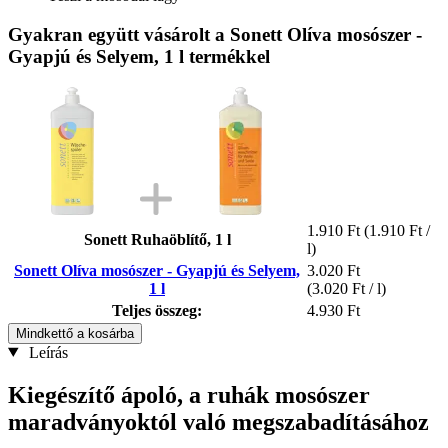
Gyakran együtt vásárolt a Sonett Olíva mosószer -
Gyapjú és Selyem, 1 l termékkel
1.910 Ft
(1.910 Ft /
Sonett Ruhaöblítő, 1 l
l)
Sonett Olíva mosószer - Gyapjú és Selyem,
3.020 Ft
1 l
(3.020 Ft / l)
Teljes összeg:
4.930 Ft
Mindkettő a kosárba
Leírás
Kiegészítő ápoló, a ruhák mosószer
maradványoktól való megszabadításához