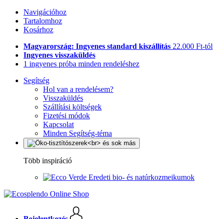
Navigációhoz
Tartalomhoz
Kosárhoz
Magyarország: Ingyenes standard kiszállítás
22.000 Ft-tól
Ingyenes visszaküldés
1 ingyenes próba minden rendeléshez
Segítség
Hol van a rendelésem?
Visszaküldés
Szállítási költségek
Fizetési módok
Kapcsolat
Minden Segítség-téma
Több inspiráció
Eredeti bio- és natúrkozmeikumok
Bejelentkezés