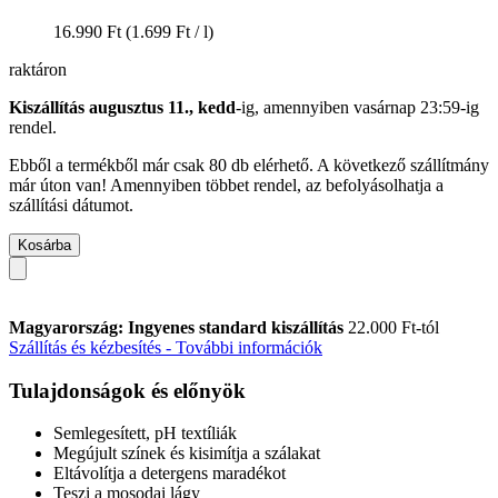
16.990 Ft
(1.699 Ft / l)
raktáron
Kiszállítás augusztus 11., kedd
-ig, amennyiben
vasárnap 23:59-ig
rendel.
Ebből a termékből már csak 80 db elérhető. A következő szállítmány
már úton van! Amennyiben többet rendel, az befolyásolhatja a
szállítási dátumot.
Kosárba
Magyarország: Ingyenes standard kiszállítás
22.000 Ft-tól
Szállítás és kézbesítés - További információk
Tulajdonságok és előnyök
Semlegesített, pH textíliák
Megújult színek és kisimítja a szálakat
Eltávolítja a detergens maradékot
Teszi a mosodai lágy