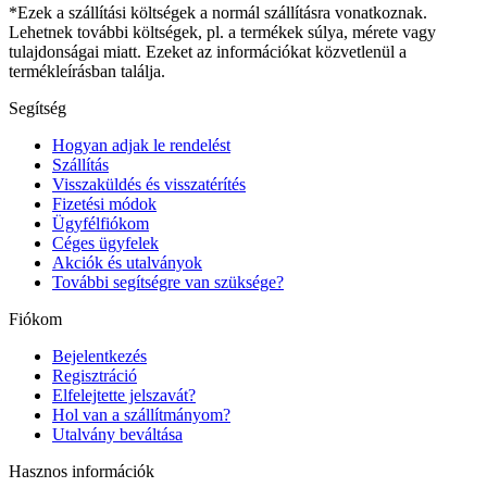
*Ezek a szállítási költségek a normál szállításra vonatkoznak.
Lehetnek további költségek, pl. a termékek súlya, mérete vagy
tulajdonságai miatt. Ezeket az információkat közvetlenül a
termékleírásban találja.
Segítség
Hogyan adjak le rendelést
Szállítás
Visszaküldés és visszatérítés
Fizetési módok
Ügyfélfiókom
Céges ügyfelek
Akciók és utalványok
További segítségre van szüksége?
Fiókom
Bejelentkezés
Regisztráció
Elfelejtette jelszavát?
Hol van a szállítmányom?
Utalvány beváltása
Hasznos információk