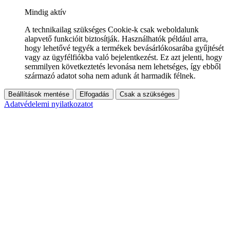
Mindig aktív
A technikailag szükséges Cookie-k csak weboldalunk
alapvető funkcióit biztosítják. Használhatók például arra,
hogy lehetővé tegyék a termékek bevásárlókosarába gyűjtését
vagy az ügyfélfiókba való bejelentkezést. Ez azt jelenti, hogy
semmilyen következtetés levonása nem lehetséges, így ebből
származó adatot soha nem adunk át harmadik félnek.
Beállítások mentése
Elfogadás
Csak a szükséges
Adatvédelemi nyilatkozatot