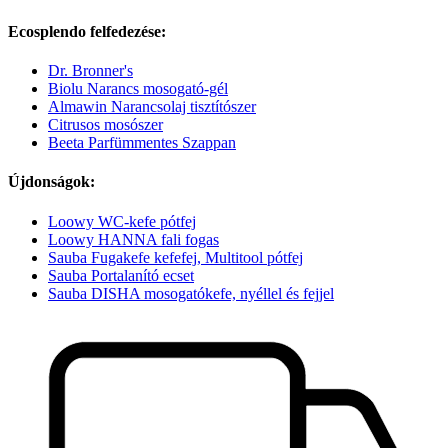
Ecosplendo felfedezése:
Dr. Bronner's
Biolu Narancs mosogató-gél
Almawin Narancsolaj tisztítószer
Citrusos mosószer
Beeta Parfümmentes Szappan
Újdonságok:
Loowy WC-kefe pótfej
Loowy HANNA fali fogas
Sauba Fugakefe kefefej, Multitool pótfej
Sauba Portalanító ecset
Sauba DISHA mosogatókefe, nyéllel és fejjel