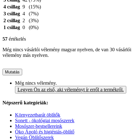
4 csillag
9
(15%)
3 csillag
4
(7%)
2 csillag
2
(3%)
1 csillag
0
(0%)
57
értékelés
Még nincs vásárlói vélemény magyar nyelven, de van 30 vásárlói
vélemény más nyelven.
Mutatás
Még nincs vélemény.
Legyen Ön az első, aki véleményt ír erről a termékről.
Népszerű kategóriák:
Környezetbarát öblítők
Sonett - ökológiai mosószerek
Mosószer-bestsellereink
Öko Ápoló és higiéniás-öblítő
Vegán Öblítőszerek