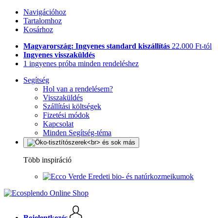
Navigációhoz
Tartalomhoz
Kosárhoz
Magyarország: Ingyenes standard kiszállítás
22.000 Ft-tól
Ingyenes visszaküldés
1 ingyenes próba minden rendeléshez
Segítség
Hol van a rendelésem?
Visszaküldés
Szállítási költségek
Fizetési módok
Kapcsolat
Minden Segítség-téma
Több inspiráció
Eredeti bio- és natúrkozmeikumok
Bejelentkezés