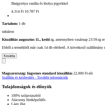
Illatgyertya vanília és ibolya jegyekkel
4.314 Ft
10.787 Ft
Tartalom:
1 db
raktáron
Kiszállítás augusztus 11., kedd
-ig, amennyiben
vasárnap 23:59-ig
re
Ebből a termékből már csak 14 db elérhető. A következő szállítmány m
Kosárba
Magyarország: Ingyenes standard kiszállítás
22.000 Ft-tól
Szállítás és kézbesítés - További információk
Tulajdonságok és előnyök
100% szójaviaszból
Alacsony füstképződés
Lágy illat