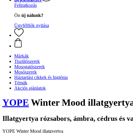
Feliratkozás
Ön
új nálunk?
Ügyfélfiók nyitása
Márkák
Tisztítószerek
Mosogatószerek
Mosószerek
Háztartási cikkek és higiénia
Témák
Akciós ajánlatok
YOPE
Winter Mood illatgyerty
Illatgyertya rózsabors, ámbra, cédrus és va
YOPE Winter Mood illatgyertya