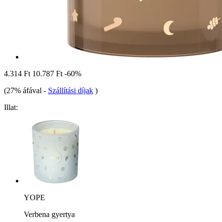
4.314 Ft
10.787 Ft
-60%
(27% áfával
-
Szállítási díjak
)
Illat:
YOPE
Verbena gyertya