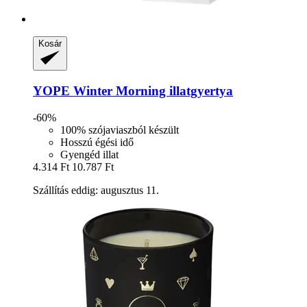
Kosár
YOPE
Winter Morning illatgyertya
-60%
100% szójaviaszból készült
Hosszú égési idő
Gyengéd illat
4.314 Ft
10.787 Ft
Szállítás eddig: augusztus 11.