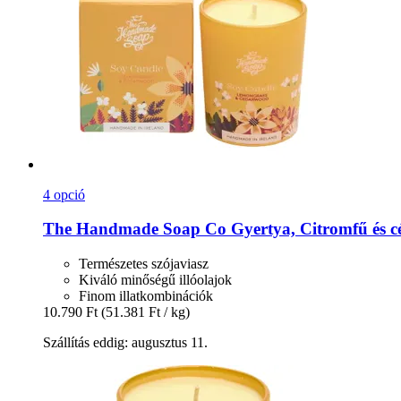
4 opció
The Handmade Soap Co
Gyertya, Citromfű és c
Természetes szójaviasz
Kiváló minőségű illóolajok
Finom illatkombinációk
10.790 Ft
(51.381 Ft / kg)
Szállítás eddig: augusztus 11.