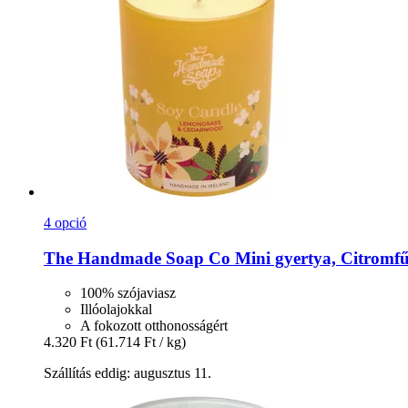
4 opció
The Handmade Soap Co
Mini gyertya, Citromfű 
100% szójaviasz
Illóolajokkal
A fokozott otthonosságért
4.320 Ft
(61.714 Ft / kg)
Szállítás eddig: augusztus 11.