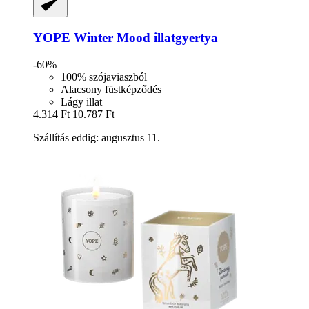
YOPE
Winter Mood illatgyertya
-60%
100% szójaviaszból
Alacsony füstképződés
Lágy illat
4.314 Ft
10.787 Ft
Szállítás eddig: augusztus 11.