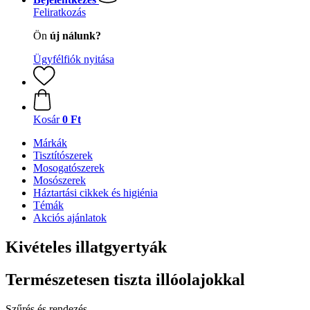
Feliratkozás
Ön
új nálunk?
Ügyfélfiók nyitása
Kosár
0 Ft
Márkák
Tisztítószerek
Mosogatószerek
Mosószerek
Háztartási cikkek és higiénia
Témák
Akciós ajánlatok
Kivételes illatgyertyák
Természetesen tiszta illóolajokkal
Szűrés és rendezés