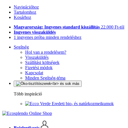
Navigációhoz
Tartalomhoz
Kosárhoz
Magyarország: Ingyenes standard kiszállítás
22.000 Ft-tól
Ingyenes visszaküldés
1 ingyenes próba minden rendeléshez
Segítség
Hol van a rendelésem?
Visszaküldés
Szállítási költségek
Fizetési módok
Kapcsolat
Minden Segítség-téma
Több inspiráció
Eredeti bio- és natúrkozmeikumok
Bejelentkezés