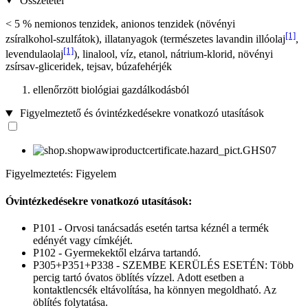
Összetétel
< 5 % nemionos tenzidek, anionos tenzidek (növényi
[1]
zsíralkohol‑szulfátok), illatanyagok (természetes lavandin illóolaj
,
[1]
levendulaolaj
), linalool, víz, etanol, nátrium-klorid, növényi
zsírsav‑gliceridek, tejsav, búzafehérjék
ellenőrzött biológiai gazdálkodásból
Figyelmeztető és óvintézkedésekre vonatkozó utasítások
Figyelmeztetés: Figyelem
Óvintézkedésekre vonatkozó utasítások:
P101 - Orvosi tanácsadás esetén tartsa kéznél a termék
edényét vagy címkéjét.
P102 - Gyermekektől elzárva tartandó.
P305+P351+P338 - SZEMBE KERÜLÉS ESETÉN: Több
percig tartó óvatos öblítés vízzel. Adott esetben a
kontaktlencsék eltávolítása, ha könnyen megoldható. Az
öblítés folytatása.