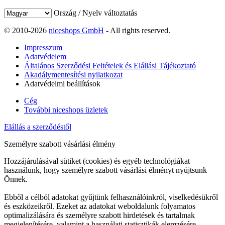
Ország / Nyelv változtatás
© 2010-2026
niceshops GmbH
- All rights reserved.
Impresszum
Adatvédelem
Általános Szerződési Feltételek és Elállási Tájékoztató
Akadálymentesítési nyilatkozat
Adatvédelmi beállítások
Cég
További niceshops üzletek
Elállás a szerződéstől
Személyre szabott vásárlási élmény
Hozzájárulásával sütiket (cookies) és egyéb technológiákat
használunk, hogy személyre szabott vásárlási élményt nyújtsunk
Önnek.
Ebből a célból adatokat gyűjtünk felhasználóinkról, viselkedésükről
és eszközeikről. Ezeket az adatokat weboldalunk folyamatos
optimalizálására és személyre szabott hirdetések és tartalmak
megjelenítésére, valamint a használati statisztikák elemzésére