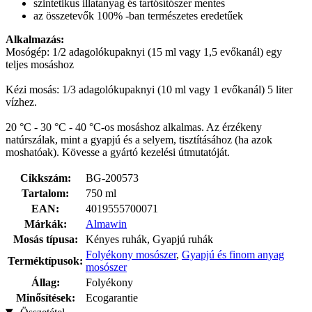
szintetikus illatanyag és tartósítószer mentes
az összetevők 100% -ban természetes eredetűek
Alkalmazás:
Mosógép: 1/2 adagolókupaknyi (15 ml vagy 1,5 evőkanál) egy
teljes mosáshoz
Kézi mosás: 1/3 adagolókupaknyi (10 ml vagy 1 evőkanál) 5 liter
vízhez.
20 °C - 30 °C - 40 °C-os mosáshoz alkalmas. Az érzékeny
natúrszálak, mint a gyapjú és a selyem, tisztításához (ha azok
moshatóak). Kövesse a gyártó kezelési útmutatóját.
Cikkszám:
BG-200573
Tartalom:
750 ml
EAN:
4019555700071
Márkák:
Almawin
Mosás típusa:
Kényes ruhák, Gyapjú ruhák
Folyékony mosószer
,
Gyapjú és finom anyag
Terméktípusok:
mosószer
Állag:
Folyékony
Minősítések:
Ecogarantie