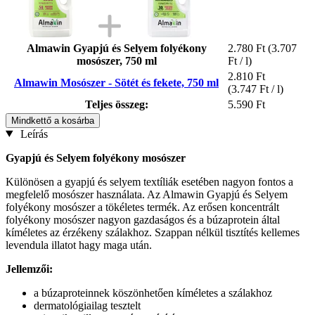
Almawin Gyapjú és Selyem folyékony
2.780 Ft
(3.707
mosószer, 750 ml
Ft / l)
2.810 Ft
Almawin Mosószer - Sötét és fekete, 750 ml
(3.747 Ft / l)
Teljes összeg:
5.590 Ft
Mindkettő a kosárba
Leírás
Gyapjú és Selyem folyékony mosószer
Különösen a gyapjú és selyem textíliák esetében nagyon fontos a
megfelelő mosószer használata. Az Almawin Gyapjú és Selyem
folyékony mosószer a tökéletes termék. Az erősen koncentrált
folyékony mosószer nagyon gazdaságos és a búzaprotein által
kíméletes az érzékeny szálakhoz. Szappan nélkül tisztítés kellemes
levendula illatot hagy maga után.
Jellemzői:
a búzaproteinnek köszönhetően kíméletes a szálakhoz
dermatológiailag tesztelt