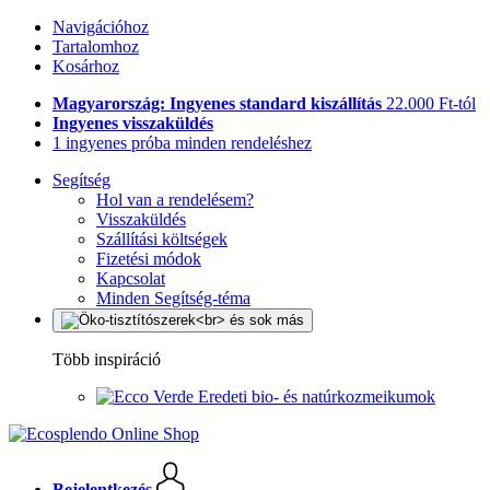
Navigációhoz
Tartalomhoz
Kosárhoz
Magyarország: Ingyenes standard kiszállítás
22.000 Ft-tól
Ingyenes visszaküldés
1 ingyenes próba minden rendeléshez
Segítség
Hol van a rendelésem?
Visszaküldés
Szállítási költségek
Fizetési módok
Kapcsolat
Minden Segítség-téma
Több inspiráció
Eredeti bio- és natúrkozmeikumok
Bejelentkezés