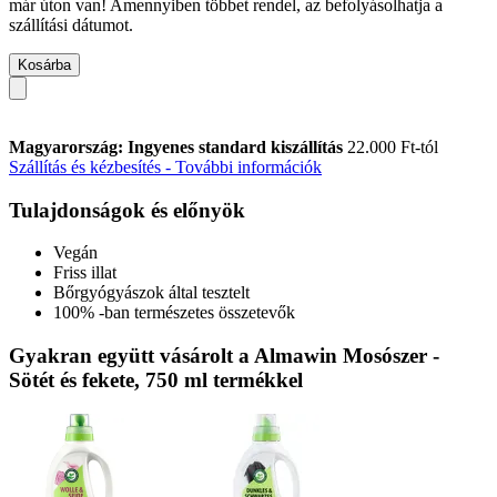
már úton van! Amennyiben többet rendel, az befolyásolhatja a
szállítási dátumot.
Kosárba
Magyarország: Ingyenes standard kiszállítás
22.000 Ft-tól
Szállítás és kézbesítés - További információk
Tulajdonságok és előnyök
Vegán
Friss illat
Bőrgyógyászok által tesztelt
100% -ban természetes összetevők
Gyakran együtt vásárolt a Almawin Mosószer -
Sötét és fekete, 750 ml termékkel