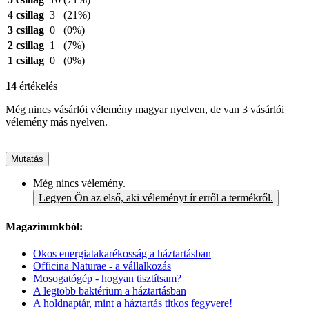
4 csillag
3
(21%)
3 csillag
0
(0%)
2 csillag
1
(7%)
1 csillag
0
(0%)
14
értékelés
Még nincs vásárlói vélemény magyar nyelven, de van 3 vásárlói
vélemény más nyelven.
Mutatás
Még nincs vélemény.
Legyen Ön az első, aki véleményt ír erről a termékről.
Magazinunkból:
Okos energiatakarékosság a háztartásban
Officina Naturae - a vállalkozás
Mosogatógép - hogyan tisztítsam?
A legtöbb baktérium a háztartásban
A holdnaptár, mint a háztartás titkos fegyvere!