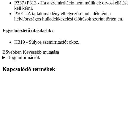
P337+P313 - Ha a szemirritáció nem múlik el: orvosi ellátást
kell kérni.
P501 - A tartalom/edény elhelyezése hulladékként a
helyi/országos hulladékkezelési előírások szerint történjen.
Figyelmeztető utasítások:
H319 - Súlyos szemirritációt okoz.
Bővebben
Kevesebb mutatása
Jogi információk
Kapcsolódó termékek