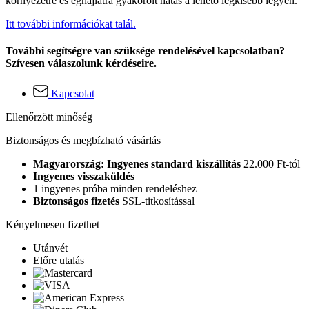
környezetre és éghajlatra gyakorolt hatás a lehető legkisebb legyen.
Itt további információkat talál.
További segítségre van szüksége rendelésével kapcsolatban?
Szívesen válaszolunk kérdéseire.
Kapcsolat
Ellenőrzött minőség
Biztonságos és megbízható vásárlás
Magyarország: Ingyenes standard kiszállítás
22.000 Ft-tól
Ingyenes visszaküldés
1 ingyenes próba minden rendeléshez
Biztonságos fizetés
SSL-titkosítással
Kényelmesen fizethet
Utánvét
Előre utalás