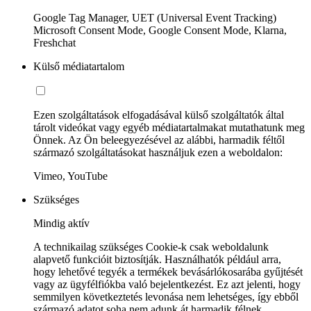
Google Tag Manager, UET (Universal Event Tracking)
Microsoft Consent Mode, Google Consent Mode, Klarna,
Freshchat
Külső médiatartalom
Ezen szolgáltatások elfogadásával külső szolgáltatók által
tárolt videókat vagy egyéb médiatartalmakat mutathatunk meg
Önnek. Az Ön beleegyezésével az alábbi, harmadik féltől
származó szolgáltatásokat használjuk ezen a weboldalon:
Vimeo, YouTube
Szükséges
Mindig aktív
A technikailag szükséges Cookie-k csak weboldalunk
alapvető funkcióit biztosítják. Használhatók például arra,
hogy lehetővé tegyék a termékek bevásárlókosarába gyűjtését
vagy az ügyfélfiókba való bejelentkezést. Ez azt jelenti, hogy
semmilyen következtetés levonása nem lehetséges, így ebből
származó adatot soha nem adunk át harmadik félnek.