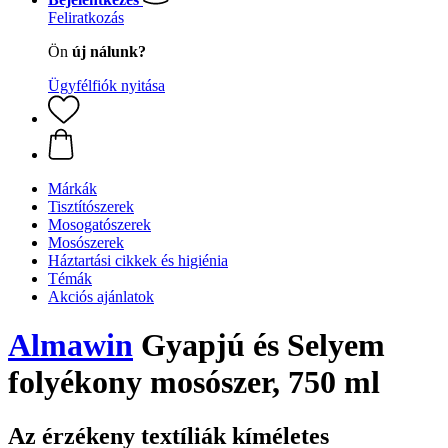
Feliratkozás
Ön
új nálunk?
Ügyfélfiók nyitása
Márkák
Tisztítószerek
Mosogatószerek
Mosószerek
Háztartási cikkek és higiénia
Témák
Akciós ajánlatok
Almawin
Gyapjú és Selyem
folyékony mosószer, 750 ml
Az érzékeny textíliák kíméletes