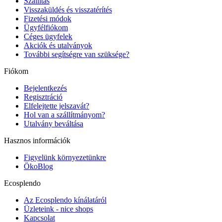
Szállítás
Visszaküldés és visszatérítés
Fizetési módok
Ügyfélfiókom
Céges ügyfelek
Akciók és utalványok
További segítségre van szüksége?
Fiókom
Bejelentkezés
Regisztráció
Elfelejtette jelszavát?
Hol van a szállítmányom?
Utalvány beváltása
Hasznos információk
Figyelünk környezetünkre
ÖkoBlog
Ecosplendo
Az Ecosplendo kínálatáról
Üzleteink - nice shops
Kapcsolat