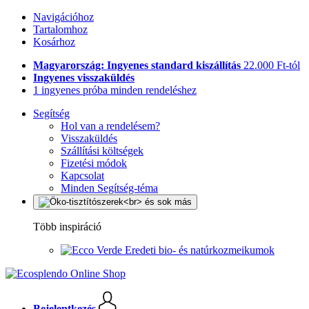
Navigációhoz
Tartalomhoz
Kosárhoz
Magyarország: Ingyenes standard kiszállítás
22.000 Ft-tól
Ingyenes visszaküldés
1 ingyenes próba minden rendeléshez
Segítség
Hol van a rendelésem?
Visszaküldés
Szállítási költségek
Fizetési módok
Kapcsolat
Minden Segítség-téma
Több inspiráció
Eredeti bio- és natúrkozmeikumok
Bejelentkezés