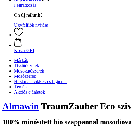
Feliratkozás
Ön
új nálunk?
Ügyfélfiók nyitása
Kosár
0 Ft
Márkák
Tisztítószerek
Mosogatószerek
Mosószerek
Háztartási cikkek és higiénia
Témák
Akciós ajánlatok
Almawin
TraumZauber Eco sziv
100% minősített bio szappannal mosódióva