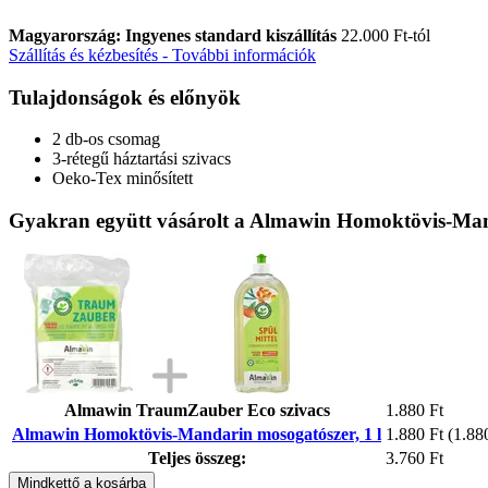
Magyarország: Ingyenes standard kiszállítás
22.000 Ft-tól
Szállítás és kézbesítés - További információk
Tulajdonságok és előnyök
2 db-os csomag
3-rétegű háztartási szivacs
Oeko-Tex minősített
Gyakran együtt vásárolt a Almawin Homoktövis-Mand
Almawin TraumZauber Eco szivacs
1.880 Ft
Almawin Homoktövis-Mandarin mosogatószer, 1 l
1.880 Ft
(1.880
Teljes összeg:
3.760 Ft
Mindkettő a kosárba