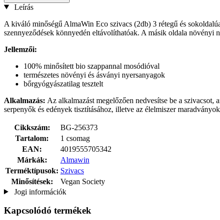
Leírás
A kiváló minőségű AlmaWin Eco szivacs (2db) 3 rétegű és sokoldalúan
szennyeződések könnyedén eltávolíthatóak. A másik oldala növényi nyer
Jellemzői:
100% minősített bio szappannal mosódióval
természetes növényi és ásványi nyersanyagok
bőrgyógyászatilag tesztelt
Alkalmazás:
Az alkalmazást megelőzően nedvesítse be a szivacsot, ame
serpenyők és edények tisztításához, illetve az élelmiszer maradványok e
Cikkszám:
BG-256373
Tartalom:
1 csomag
EAN:
4019555705342
Márkák:
Almawin
Terméktípusok:
Szivacs
Minősítések:
Vegan Society
Jogi információk
Kapcsolódó termékek