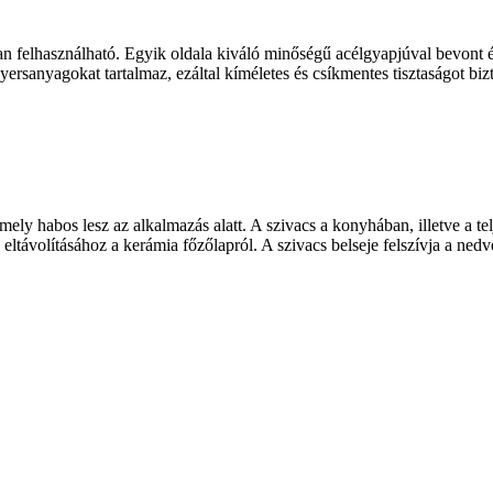
 felhasználható. Egyik oldala kiváló minőségű acélgyapjúval bevont és
sanyagokat tartalmaz, ezáltal kíméletes és csíkmentes tisztaságot bizto
ly habos lesz az alkalmazás alatt. A szivacs a konyhában, illetve a tel
ltávolításához a kerámia főzőlapról. A szivacs belseje felszívja a nedves