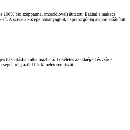
 100% bio szappannal (mosódióval) átitatott. Ezáltal a makacs
sít. A szivacs közepe habanyagból, napraforgóolaj alapon előállított.
jes háztartásban alkalmazható. Tökéletes az odaégett és zsíros
séget, míg azöld filc kíméletesen tisztít.