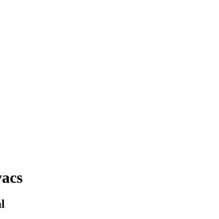
acs
l