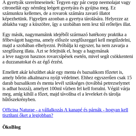
A gyertyák szerelmeseinek: Tegyen egy pár csepp neemolajat vagy
citronellát egy némileg leégett gyertyára és gyújtsa meg. Ez
számunkra kellemes, de a rovarok számára zavaró illatot
képezhetünk. Figyeljen azonban a gyertya tárolására. Helyezze az
ablakba vagy a küszöbre, így a szobában nem lesz túl erőteljes illat.
Egy másik, nagymamáink idejéből származó hatékony praktika a
félbevágott hagyma, amely először szegfűszeggel kell megtűzdelni,
majd a szobában elhelyezni. Próbálja ki egyszer, ha nem zavarja a
szegfűszeg illata. Azt se felejtsük el, hogy a hagymának
a leve nagyon hasznos rovarcsípések esetén, mivel segít csökkenteni
a duzzanatokat és az égő érzést.
Emellett akár készíthet akár egy menta és bazsalikom főzetet is,
amely bőrön alkalmazva nyújt védelmet. Ehhez egyszerűen csak 15
darab bazsalikom és menta levél szükséges (továbbá petrezselymet
is adhat hozzá), amelyet 100ml vízben fel kell forralni. Végül várja
meg, amíg kihűl a főzet, majd távolítsa el a leveleket és tárolja
hűtőszekrényben.
Officina Naturae - a vállalkozás
A kanapé és párnák - hogyan kell
tisztítani őket a legjobban?
ÖkoBlog