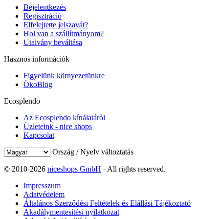
Bejelentkezés
Regisztráció
Elfelejtette jelszavát?
Hol van a szállítmányom?
Utalvány beváltása
Hasznos információk
Figyelünk környezetünkre
ÖkoBlog
Ecosplendo
Az Ecosplendo kínálatáról
Üzleteink - nice shops
Kapcsolat
Ország / Nyelv változtatás
© 2010-2026
niceshops GmbH
- All rights reserved.
Impresszum
Adatvédelem
Általános Szerződési Feltételek és Elállási Tájékoztató
Akadálymentesítési nyilatkozat