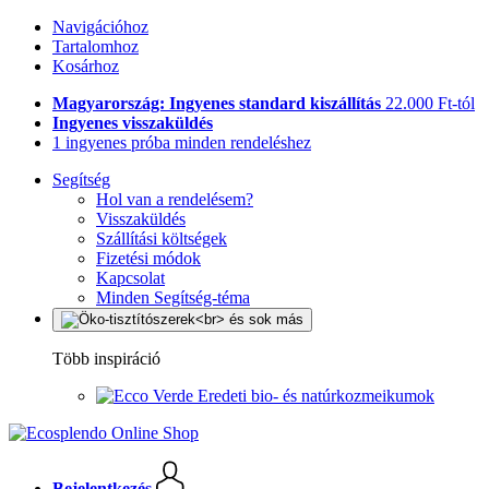
Navigációhoz
Tartalomhoz
Kosárhoz
Magyarország: Ingyenes standard kiszállítás
22.000 Ft-tól
Ingyenes visszaküldés
1 ingyenes próba minden rendeléshez
Segítség
Hol van a rendelésem?
Visszaküldés
Szállítási költségek
Fizetési módok
Kapcsolat
Minden Segítség-téma
Több inspiráció
Eredeti bio- és natúrkozmeikumok
Bejelentkezés