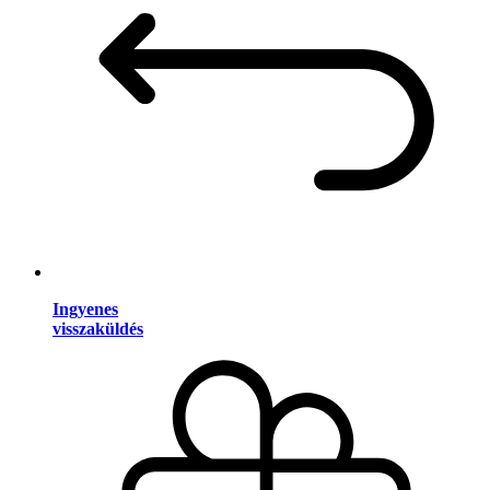
Ingyenes
visszaküldés