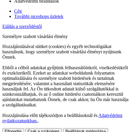
Adatvédelmi beállítások
Cég
További niceshops üzletek
Elállás a szerződéstől
Személyre szabott vásárlási élmény
Hozzájárulásával sütiket (cookies) és egyéb technológiákat
használunk, hogy személyre szabott vásárlási élményt nyújtsunk
Önnek.
Ebből a célból adatokat gyűjtünk felhasználóinkról, viselkedésükről
és eszközeikről. Ezeket az adatokat weboldalunk folyamatos
optimalizálására és személyre szabott hirdetések és tartalmak
megjelenítésére, valamint a használati statisztikák elemzésére
használjuk fel. Az Ön titkosított adatait külső szolgáltatókkal is
szinkronizálhatjuk, és az ő online hirdetési csatornáikon keresztül
ajánlatokat mutathatunk Önnek, de csak akkor, ha Ön már használja
a szolgáltatásaikat.
Hozzájárulása előtt tájékozódjon a beállításoknál és
Adatvédelmi
nyilatkozatunkban.
.
Elfogadás
Csak a szükséges
Beállítások módosítása