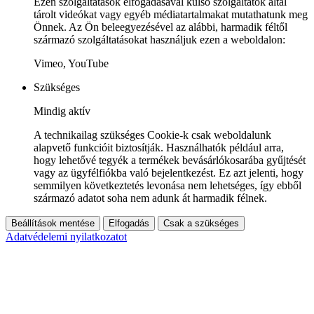
Ezen szolgáltatások elfogadásával külső szolgáltatók által
tárolt videókat vagy egyéb médiatartalmakat mutathatunk meg
Önnek. Az Ön beleegyezésével az alábbi, harmadik féltől
származó szolgáltatásokat használjuk ezen a weboldalon:
Vimeo, YouTube
Szükséges
Mindig aktív
A technikailag szükséges Cookie-k csak weboldalunk
alapvető funkcióit biztosítják. Használhatók például arra,
hogy lehetővé tegyék a termékek bevásárlókosarába gyűjtését
vagy az ügyfélfiókba való bejelentkezést. Ez azt jelenti, hogy
semmilyen következtetés levonása nem lehetséges, így ebből
származó adatot soha nem adunk át harmadik félnek.
Beállítások mentése
Elfogadás
Csak a szükséges
Adatvédelemi nyilatkozatot