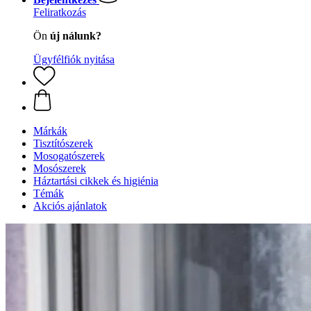
Feliratkozás
Ön
új nálunk?
Ügyfélfiók nyitása
Márkák
Tisztítószerek
Mosogatószerek
Mosószerek
Háztartási cikkek és higiénia
Témák
Akciós ajánlatok