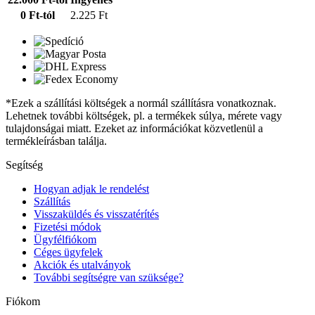
0 Ft-tól
2.225 Ft
*Ezek a szállítási költségek a normál szállításra vonatkoznak.
Lehetnek további költségek, pl. a termékek súlya, mérete vagy
tulajdonságai miatt. Ezeket az információkat közvetlenül a
termékleírásban találja.
Segítség
Hogyan adjak le rendelést
Szállítás
Visszaküldés és visszatérítés
Fizetési módok
Ügyfélfiókom
Céges ügyfelek
Akciók és utalványok
További segítségre van szüksége?
Fiókom