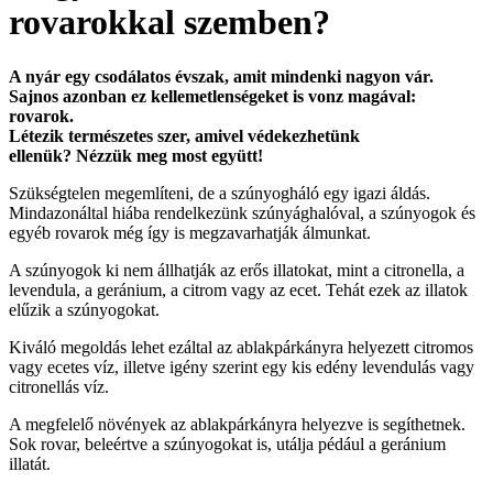
rovarokkal szemben?
A nyár egy csodálatos évszak, amit mindenki nagyon vár.
Sajnos azonban ez kellemetlenségeket is vonz magával:
rovarok.
Létezik természetes szer, amivel védekezhetünk
ellenük? Nézzük meg most együtt!
Szükségtelen megemlíteni, de a szúnyogháló egy igazi áldás.
Mindazonáltal hiába rendelkezünk szúnyághalóval, a szúnyogok és
egyéb rovarok még így is megzavarhatják álmunkat.
A szúnyogok ki nem állhatják az erős illatokat, mint a citronella, a
levendula, a geránium, a citrom vagy az ecet. Tehát ezek az illatok
elűzik a szúnyogokat.
Kiváló megoldás lehet ezáltal az ablakpárkányra helyezett citromos
vagy ecetes víz, illetve igény szerint egy kis edény levendulás vagy
citronellás víz.
A megfelelő növények az ablakpárkányra helyezve is segíthetnek.
Sok rovar, beleértve a szúnyogokat is, utálja pédául a geránium
illatát.