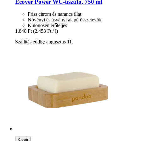
Ecover
Power WC-​tisztító, 750 ml
Friss citrom és narancs illat
Növényi és ásványi alapú összetevők
Különösen erőteljes
1.840 Ft
(2.453 Ft / l)
Szállítás eddig: augusztus 11.
Kosár