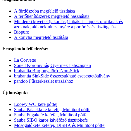
A fürdőszoba megfelelő tisztítása
A fertőtlenítőszerek megfelelő használata
Mindenki követ el (takarítási) hibákat – tippek profiknak és
azoknak, akiknek nincs ínyére a portörlés és tisztítgatás
Biopuro
A konyha megfelelő tisztítása
Ecosplendo felfedezése:
La Corvette
Sonett Körömvirág Gyermek-habszappan
brabantia Burgonyatörő, Non-Stick
brabantia SinkSide összecsukható csepegtetőállvány
pandoo Fűszerkészlet utazáshoz
Újdonságok:
Loowy WC-kefe pótfej
Sauba Palackkefe kefefej, Multitool pótfej
Sauba Fugakefe kefefej, Multitool pótfej
Sauba SIBO karos kávéfőző tisztítókefe
Mosogatókefe kefefej, DISHA és Multitool pótfej