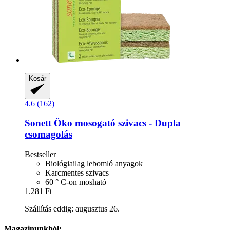
Kosár
4.6 (162)
Sonett
Öko mosogató szivacs -​ Dupla
csomagolás
Bestseller
Biológiailag lebomló anyagok
Karcmentes szivacs
60 ° C-on mosható
1.281 Ft
Szállítás eddig: augusztus 26.
Magazinunkból: