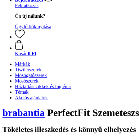
Feliratkozás
Ön
új nálunk?
Ügyfélfiók nyitása
Kosár
0 Ft
Márkák
Tisztítószerek
Mosogatószerek
Mosószerek
Háztartási cikkek és higiénia
Témák
Akciós ajánlatok
brabantia
PerfectFit Szemeteszs
Tökéletes illeszkedés és könnyű elhelyezés