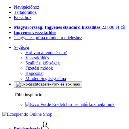
Navigációhoz
Tartalomhoz
Kosárhoz
Magyarország: Ingyenes standard kiszállítás
22.000 Ft-tól
Ingyenes visszaküldés
1 ingyenes próba minden rendeléshez
Segítség
Hol van a rendelésem?
Visszaküldés
Szállítási költségek
Fizetési módok
Kapcsolat
Minden Segítség-téma
Több inspiráció
Eredeti bio- és natúrkozmeikumok
Bejelentkezés