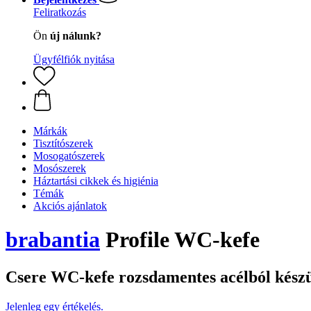
Feliratkozás
Ön
új nálunk?
Ügyfélfiók nyitása
Márkák
Tisztítószerek
Mosogatószerek
Mosószerek
Háztartási cikkek és higiénia
Témák
Akciós ajánlatok
brabantia
Profile WC-kefe
Csere WC-kefe rozsdamentes acélból készü
Jelenleg egy értékelés.