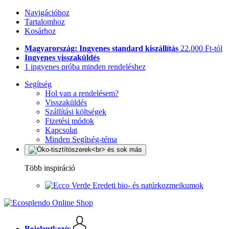
Navigációhoz
Tartalomhoz
Kosárhoz
Magyarország: Ingyenes standard kiszállítás
22.000 Ft-tól
Ingyenes visszaküldés
1 ingyenes próba minden rendeléshez
Segítség
Hol van a rendelésem?
Visszaküldés
Szállítási költségek
Fizetési módok
Kapcsolat
Minden Segítség-téma
Több inspiráció
Eredeti bio- és natúrkozmeikumok
Bejelentkezés