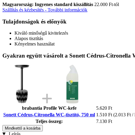
Magyarország: Ingyenes standard kiszállítás
22.000 Ft-tól
Szállítás és kézbesítés - További információk
Tulajdonságok és előnyök
Kiváló minőségű kivitelezés
Alapos tisztítás
Kényelmes használat
Gyakran együtt vásárolt a Sonett Cédrus-Citronella W
brabantia Profile WC-kefe
5.620 Ft
Sonett Cédrus-Citronella WC-tisztító, 750 ml
1.510 Ft
(2.013 Ft / 
Teljes összeg:
7.130 Ft
Mindkettő a kosárba
Leírás