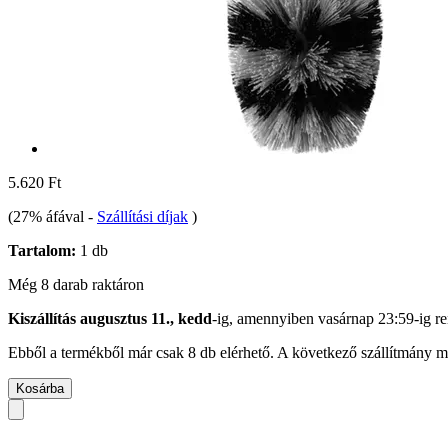
5.620 Ft
(27% áfával
-
Szállítási díjak
)
Tartalom:
1 db
Még 8 darab raktáron
Kiszállítás augusztus 11., kedd
-ig, amennyiben
vasárnap 23:59-ig
re
Ebből a termékből már csak 8 db elérhető. A következő szállítmány má
Kosárba