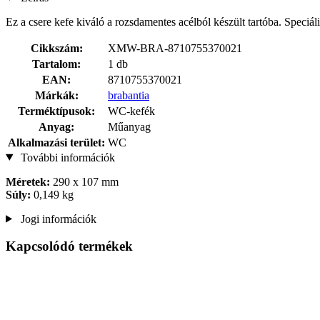
Ez a csere kefe kiváló a rozsdamentes acélból készült tartóba. Speciáli
Cikkszám:
XMW-BRA-8710755370021
Tartalom:
1 db
EAN:
8710755370021
Márkák:
brabantia
Terméktípusok:
WC-kefék
Anyag:
Műanyag
Alkalmazási terület:
WC
További információk
Méretek:
290 x 107 mm
Súly:
0,149 kg
Jogi információk
Kapcsolódó termékek