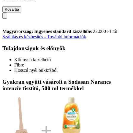
Kosárba
Magyarország: Ingyenes standard kiszállítás
22.000 Ft-tól
Szállítás és kézbesítés - További információk
Tulajdonságok és előnyök
Könnyen kezelhető
Fibre
Hosszú nyél bükkfából
Gyakran együtt vásárolt a Sodasan Narancs
intenzív tisztító, 500 ml termékkel