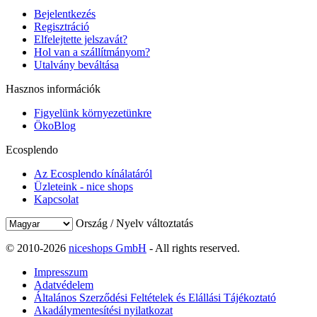
Bejelentkezés
Regisztráció
Elfelejtette jelszavát?
Hol van a szállítmányom?
Utalvány beváltása
Hasznos információk
Figyelünk környezetünkre
ÖkoBlog
Ecosplendo
Az Ecosplendo kínálatáról
Üzleteink - nice shops
Kapcsolat
Ország / Nyelv változtatás
© 2010-2026
niceshops GmbH
- All rights reserved.
Impresszum
Adatvédelem
Általános Szerződési Feltételek és Elállási Tájékoztató
Akadálymentesítési nyilatkozat