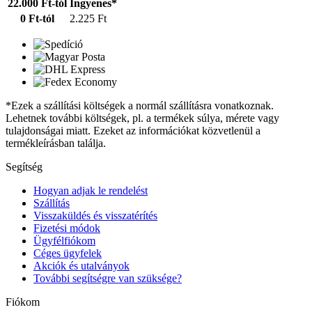
22.000 Ft-tól
Ingyenes*
0 Ft-tól
2.225 Ft
*Ezek a szállítási költségek a normál szállításra vonatkoznak.
Lehetnek további költségek, pl. a termékek súlya, mérete vagy
tulajdonságai miatt. Ezeket az információkat közvetlenül a
termékleírásban találja.
Segítség
Hogyan adjak le rendelést
Szállítás
Visszaküldés és visszatérítés
Fizetési módok
Ügyfélfiókom
Céges ügyfelek
Akciók és utalványok
További segítségre van szüksége?
Fiókom