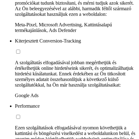
promóciókat tudunk biztosítani, és mérni tudjuk azok sikerét.
Az Ön beleegyezésével az alábbi, harmadik féltől származó
szolgáltatásokat használjuk ezen a weboldalon:
Meta-Pixel, Microsoft Advertising, Kattintásalapú
termékajánlások, Ads Defender
Kiterjesztett Conversion-Tracking
A szolgáltatás elfogadásával jobban megérthetjük és
értékelhetjük online hirdetéseink sikerét, és optimalizálhatjuk
hirdetési kínálatunkat. Ennek érdekében az Ön titkosított
személyes adatait összehasonlítjuk a következő külső
szolgáltatókkal, ha Ön már használja szolgáltatásaikat:
Google Ads
Performance
Ezen szolgáltatások elfogadásával nyomon követhetjük a
kattintási és böngészési viselkedést a weboldalunkon belül, és
anonim módon kiértékelhetjük webhelyünk optimalizálása és