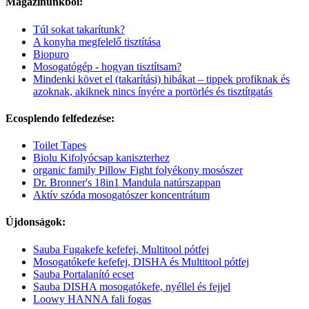
Magazinunkból:
Túl sokat takarítunk?
A konyha megfelelő tisztítása
Biopuro
Mosogatógép - hogyan tisztítsam?
Mindenki követ el (takarítási) hibákat – tippek profiknak és
azoknak, akiknek nincs ínyére a portörlés és tisztítgatás
Ecosplendo felfedezése:
Toilet Tapes
Biolu Kifolyócsap kaniszterhez
organic family Pillow Fight folyékony mosószer
Dr. Bronner's 18in1 Mandula natúrszappan
Aktív szóda mosogatószer koncentrátum
Újdonságok:
Sauba Fugakefe kefefej, Multitool pótfej
Mosogatókefe kefefej, DISHA és Multitool pótfej
Sauba Portalanító ecset
Sauba DISHA mosogatókefe, nyéllel és fejjel
Loowy HANNA fali fogas