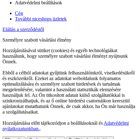
Adatvédelmi beállítások
Cég
További niceshops üzletek
Elállás a szerződéstől
Személyre szabott vásárlási élmény
Hozzájárulásával sütiket (cookies) és egyéb technológiákat
használunk, hogy személyre szabott vásárlási élményt nyújtsunk
Önnek.
Ebből a célból adatokat gyűjtünk felhasználóinkról, viselkedésükről
és eszközeikről. Ezeket az adatokat weboldalunk folyamatos
optimalizálására és személyre szabott hirdetések és tartalmak
megjelenítésére, valamint a használati statisztikák elemzésére
használjuk fel. Az Ön titkosított adatait külső szolgáltatókkal is
szinkronizálhatjuk, és az ő online hirdetési csatornáikon keresztül
ajánlatokat mutathatunk Önnek, de csak akkor, ha Ön már használja
a szolgáltatásaikat.
Hozzájárulása előtt tájékozódjon a beállításoknál és
Adatvédelmi
nyilatkozatunkban.
.