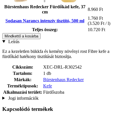
Bürstenhaus Redecker Fürdőkád kefe, 37
8.960 Ft
cm
1.760 Ft
Sodasan Narancs intenzív tisztító, 500 ml
(3.520 Ft / l)
Teljes összeg:
10.720 Ft
Mindkettő a kosárba
Leírás
Ez a kezeletlen bükkfa és kemény növényi rost Fibre kefe a
fürdőkád hatékony tisztítását biztosítja.
Cikkszám:
XEC-DRL-R302542
Tartalom:
1 db
Márkák:
Bürstenhaus Redecker
Terméktípusok:
Kefe
Alkalmazási terület:
Fürdőszoba
Jogi információk
Kapcsolódó termékek