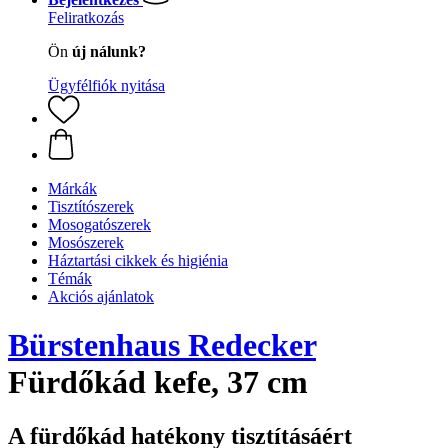
Feliratkozás
Ön
új nálunk?
Ügyfélfiók nyitása
Márkák
Tisztítószerek
Mosogatószerek
Mosószerek
Háztartási cikkek és higiénia
Témák
Akciós ajánlatok
Bürstenhaus Redecker
Fürdőkád kefe, 37 cm
A fürdőkád hatékony tisztításáért