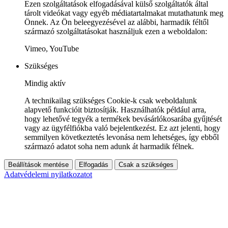
Ezen szolgáltatások elfogadásával külső szolgáltatók által
tárolt videókat vagy egyéb médiatartalmakat mutathatunk meg
Önnek. Az Ön beleegyezésével az alábbi, harmadik féltől
származó szolgáltatásokat használjuk ezen a weboldalon:
Vimeo, YouTube
Szükséges
Mindig aktív
A technikailag szükséges Cookie-k csak weboldalunk
alapvető funkcióit biztosítják. Használhatók például arra,
hogy lehetővé tegyék a termékek bevásárlókosarába gyűjtését
vagy az ügyfélfiókba való bejelentkezést. Ez azt jelenti, hogy
semmilyen következtetés levonása nem lehetséges, így ebből
származó adatot soha nem adunk át harmadik félnek.
Beállítások mentése
Elfogadás
Csak a szükséges
Adatvédelemi nyilatkozatot