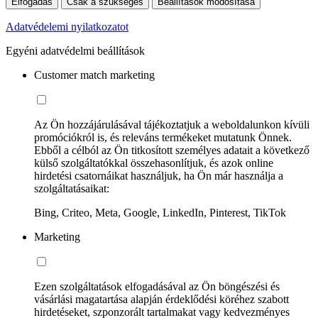
Elfogadás
Csak a szükséges
Beállítások módosítása
Adatvédelemi nyilatkozatot
Egyéni adatvédelmi beállítások
Customer match marketing
Az Ön hozzájárulásával tájékoztatjuk a weboldalunkon kívüli
promóciókról is, és releváns termékeket mutatunk Önnek.
Ebből a célból az Ön titkosított személyes adatait a következő
külső szolgáltatókkal összehasonlítjuk, és azok online
hirdetési csatornáikat használjuk, ha Ön már használja a
szolgáltatásaikat:
Bing, Criteo, Meta, Google, LinkedIn, Pinterest, TikTok
Marketing
Ezen szolgáltatások elfogadásával az Ön böngészési és
vásárlási magatartása alapján érdeklődési köréhez szabott
hirdetéseket, szponzorált tartalmakat vagy kedvezményes