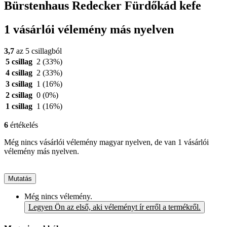
Bürstenhaus Redecker Fürdőkád kefe
1 vásárlói vélemény más nyelven
3,7
az 5 csillagból
5 csillag
2
(33%)
4 csillag
2
(33%)
3 csillag
1
(16%)
2 csillag
0
(0%)
1 csillag
1
(16%)
6
értékelés
Még nincs vásárlói vélemény magyar nyelven, de van 1 vásárlói
vélemény más nyelven.
Mutatás
Még nincs vélemény.
Legyen Ön az első, aki véleményt ír erről a termékről.