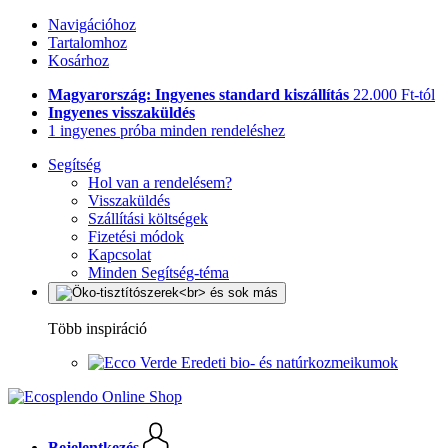
Navigációhoz
Tartalomhoz
Kosárhoz
Magyarország: Ingyenes standard kiszállítás
22.000 Ft-tól
Ingyenes visszaküldés
1 ingyenes próba minden rendeléshez
Segítség
Hol van a rendelésem?
Visszaküldés
Szállítási költségek
Fizetési módok
Kapcsolat
Minden Segítség-téma
Több inspiráció
Eredeti bio- és natúrkozmeikumok
Bejelentkezés