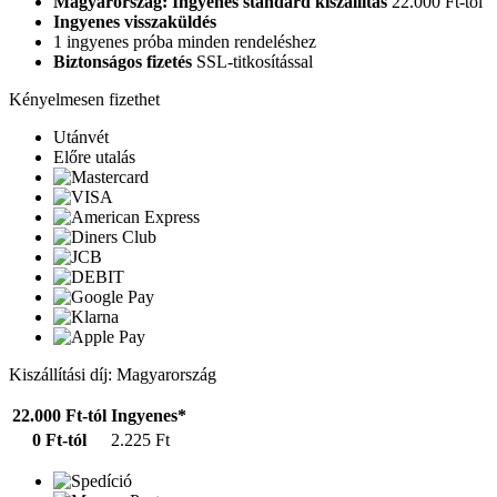
Magyarország: Ingyenes standard kiszállítás
22.000 Ft-tól
Ingyenes visszaküldés
1 ingyenes próba minden rendeléshez
Biztonságos fizetés
SSL-titkosítással
Kényelmesen fizethet
Utánvét
Előre utalás
Kiszállítási díj: Magyarország
22.000 Ft-tól
Ingyenes*
0 Ft-tól
2.225 Ft