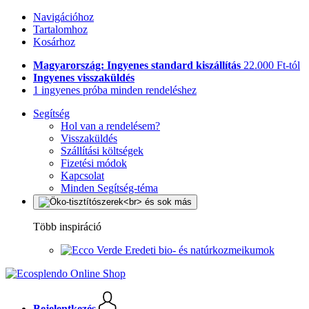
Navigációhoz
Tartalomhoz
Kosárhoz
Magyarország: Ingyenes standard kiszállítás
22.000 Ft-tól
Ingyenes visszaküldés
1 ingyenes próba minden rendeléshez
Segítség
Hol van a rendelésem?
Visszaküldés
Szállítási költségek
Fizetési módok
Kapcsolat
Minden Segítség-téma
Több inspiráció
Eredeti bio- és natúrkozmeikumok
Bejelentkezés