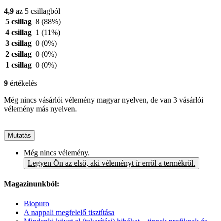
4,9
az 5 csillagból
5 csillag
8
(88%)
4 csillag
1
(11%)
3 csillag
0
(0%)
2 csillag
0
(0%)
1 csillag
0
(0%)
9
értékelés
Még nincs vásárlói vélemény magyar nyelven, de van 3 vásárlói
vélemény más nyelven.
Mutatás
Még nincs vélemény.
Legyen Ön az első, aki véleményt ír erről a termékről.
Magazinunkból:
Biopuro
A nappali megfelelő tisztítása