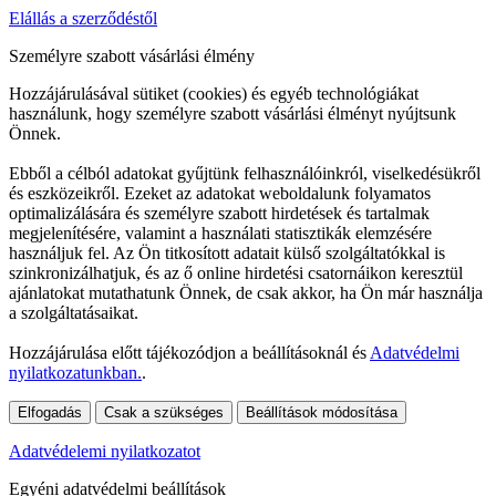
Elállás a szerződéstől
Személyre szabott vásárlási élmény
Hozzájárulásával sütiket (cookies) és egyéb technológiákat
használunk, hogy személyre szabott vásárlási élményt nyújtsunk
Önnek.
Ebből a célból adatokat gyűjtünk felhasználóinkról, viselkedésükről
és eszközeikről. Ezeket az adatokat weboldalunk folyamatos
optimalizálására és személyre szabott hirdetések és tartalmak
megjelenítésére, valamint a használati statisztikák elemzésére
használjuk fel. Az Ön titkosított adatait külső szolgáltatókkal is
szinkronizálhatjuk, és az ő online hirdetési csatornáikon keresztül
ajánlatokat mutathatunk Önnek, de csak akkor, ha Ön már használja
a szolgáltatásaikat.
Hozzájárulása előtt tájékozódjon a beállításoknál és
Adatvédelmi
nyilatkozatunkban.
.
Elfogadás
Csak a szükséges
Beállítások módosítása
Adatvédelemi nyilatkozatot
Egyéni adatvédelmi beállítások