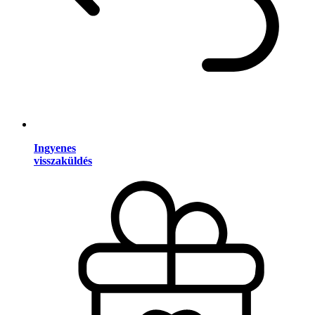
Ingyenes
visszaküldés