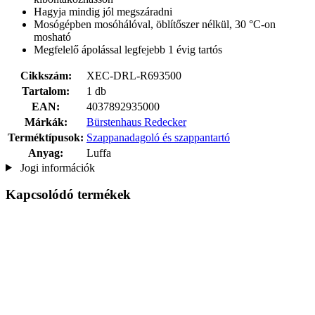
Hagyja mindig jól megszáradni
Mosógépben mosóhálóval, öblítőszer nélkül, 30 °C-on
mosható
Megfelelő ápolással legfejebb 1 évig tartós
Cikkszám:
XEC-DRL-R693500
Tartalom:
1 db
EAN:
4037892935000
Márkák:
Bürstenhaus Redecker
Terméktípusok:
Szappanadagoló és szappantartó
Anyag:
Luffa
Jogi információk
Kapcsolódó termékek