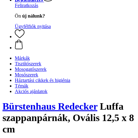
Feliratkozás
Ön
új nálunk?
Ügyfélfiók nyitása
Márkák
Tisztítószerek
Mosogatószerek
Mosószerek
Háztartási cikkek és higiénia
Témák
Akciós ajánlatok
Bürstenhaus Redecker
Luffa
szappanpárnák, Ovális 12,5 x 8
cm