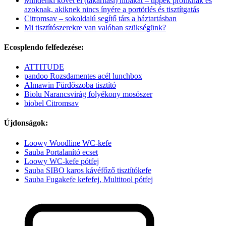
Mindenki követ el (takarítási) hibákat – tippek profiknak és
azoknak, akiknek nincs ínyére a portörlés és tisztítgatás
Citromsav – sokoldalú segítő társ a háztartásban
Mi tisztítószerekre van valóban szükségünk?
Ecosplendo felfedezése:
ATTITUDE
pandoo Rozsdamentes acél lunchbox
Almawin Fürdőszoba tisztító
Biolu Narancsvirág folyékony mosószer
biobel Citromsav
Újdonságok:
Loowy Woodline WC-kefe
Sauba Portalanító ecset
Loowy WC-kefe pótfej
Sauba SIBO karos kávéfőző tisztítókefe
Sauba Fugakefe kefefej, Multitool pótfej