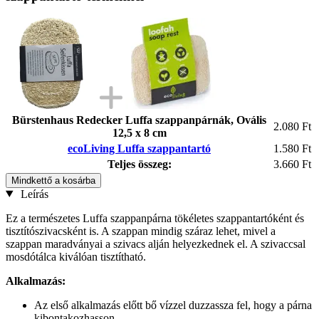
Bürstenhaus Redecker Luffa szappanpárnák, Ovális
2.080 Ft
12,5 x 8 cm
ecoLiving Luffa szappantartó
1.580 Ft
Teljes összeg:
3.660 Ft
Mindkettő a kosárba
Leírás
Ez a természetes Luffa szappanpárna tökéletes szappantartóként és
tisztítószivacsként is. A szappan mindig száraz lehet, mivel a
szappan maradványai a szivacs alján helyezkednek el. A szivaccsal
mosdótálca kiválóan tisztítható.
Alkalmazás:
Az első alkalmazás előtt bő vízzel duzzassza fel, hogy a párna
kibontakozhasson