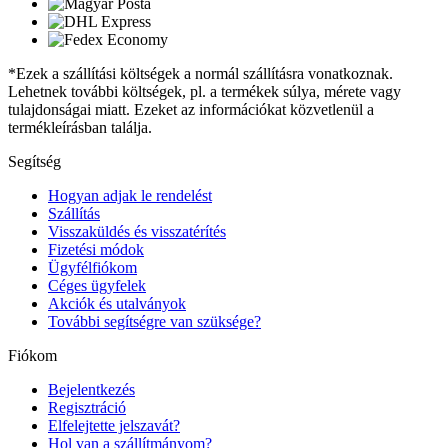
*Ezek a szállítási költségek a normál szállításra vonatkoznak.
Lehetnek további költségek, pl. a termékek súlya, mérete vagy
tulajdonságai miatt. Ezeket az információkat közvetlenül a
termékleírásban találja.
Segítség
Hogyan adjak le rendelést
Szállítás
Visszaküldés és visszatérítés
Fizetési módok
Ügyfélfiókom
Céges ügyfelek
Akciók és utalványok
További segítségre van szüksége?
Fiókom
Bejelentkezés
Regisztráció
Elfelejtette jelszavát?
Hol van a szállítmányom?