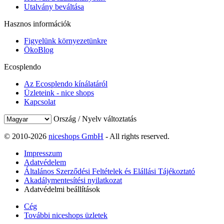
Utalvány beváltása
Hasznos információk
Figyelünk környezetünkre
ÖkoBlog
Ecosplendo
Az Ecosplendo kínálatáról
Üzleteink - nice shops
Kapcsolat
Ország / Nyelv változtatás
© 2010-2026
niceshops GmbH
- All rights reserved.
Impresszum
Adatvédelem
Általános Szerződési Feltételek és Elállási Tájékoztató
Akadálymentesítési nyilatkozat
Adatvédelmi beállítások
Cég
További niceshops üzletek