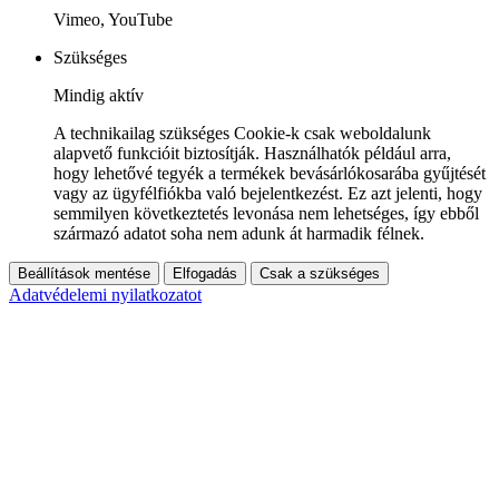
Vimeo, YouTube
Szükséges
Mindig aktív
A technikailag szükséges Cookie-k csak weboldalunk
alapvető funkcióit biztosítják. Használhatók például arra,
hogy lehetővé tegyék a termékek bevásárlókosarába gyűjtését
vagy az ügyfélfiókba való bejelentkezést. Ez azt jelenti, hogy
semmilyen következtetés levonása nem lehetséges, így ebből
származó adatot soha nem adunk át harmadik félnek.
Beállítások mentése
Elfogadás
Csak a szükséges
Adatvédelemi nyilatkozatot