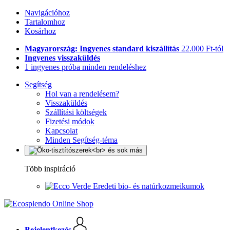
Navigációhoz
Tartalomhoz
Kosárhoz
Magyarország: Ingyenes standard kiszállítás
22.000 Ft-tól
Ingyenes visszaküldés
1 ingyenes próba minden rendeléshez
Segítség
Hol van a rendelésem?
Visszaküldés
Szállítási költségek
Fizetési módok
Kapcsolat
Minden Segítség-téma
Több inspiráció
Eredeti bio- és natúrkozmeikumok
Bejelentkezés