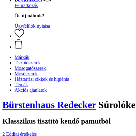
Feliratkozás
Ön
új nálunk?
Ügyfélfiók nyitása
Márkák
Tisztítószerek
Mosogatószerek
Mosószerek
Háztartási cikkek és higiénia
Témák
Akciós ajánlatok
Bürstenhaus Redecker
Súrolóke
Klasszikus tisztító kendő pamutból
2 Eddigi értékelés