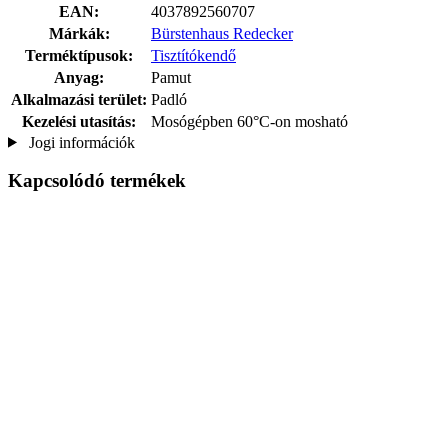
EAN:
4037892560707
Márkák:
Bürstenhaus Redecker
Terméktípusok:
Tisztítókendő
Anyag:
Pamut
Alkalmazási terület:
Padló
Kezelési utasítás:
Mosógépben 60°C-on mosható
Jogi információk
Kapcsolódó termékek