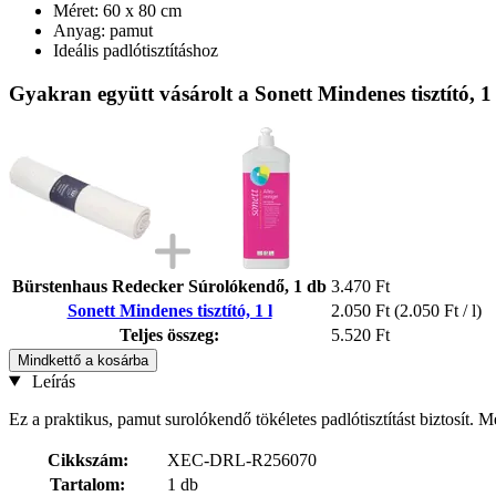
Méret: 60 x 80 cm
Anyag: pamut
Ideális padlótisztításhoz
Gyakran együtt vásárolt a Sonett Mindenes tisztító, 1
Bürstenhaus Redecker Súrolókendő, 1 db
3.470 Ft
Sonett Mindenes tisztító, 1 l
2.050 Ft
(2.050 Ft / l)
Teljes összeg:
5.520 Ft
Mindkettő a kosárba
Leírás
Ez a praktikus, pamut surolókendő tökéletes padlótisztítást biztosít.
Cikkszám:
XEC-DRL-R256070
Tartalom:
1 db