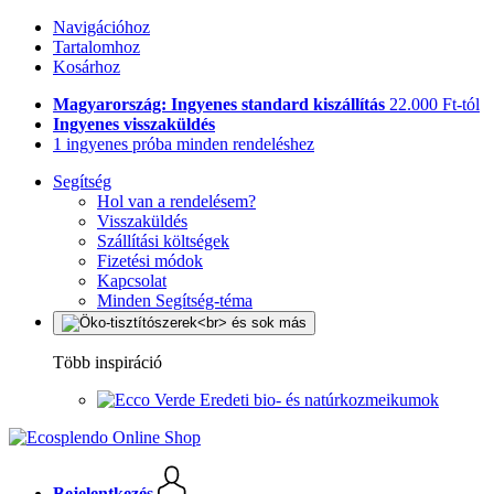
Navigációhoz
Tartalomhoz
Kosárhoz
Magyarország: Ingyenes standard kiszállítás
22.000 Ft-tól
Ingyenes visszaküldés
1 ingyenes próba minden rendeléshez
Segítség
Hol van a rendelésem?
Visszaküldés
Szállítási költségek
Fizetési módok
Kapcsolat
Minden Segítség-téma
Több inspiráció
Eredeti bio- és natúrkozmeikumok
Bejelentkezés