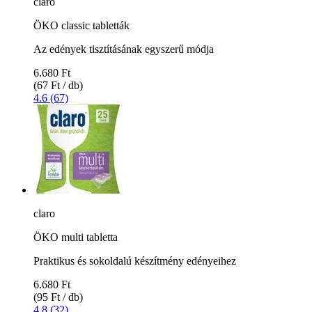
claro
ÖKO classic tabletták
Az edények tisztításának egyszerű módja
6.680 Ft
(67 Ft / db)
4.6 (67)
claro
ÖKO multi tabletta
Praktikus és sokoldalú készítmény edényeihez
6.680 Ft
(95 Ft / db)
4.8 (32)