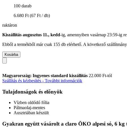
100 darab
6.680 Ft
(67 Ft / db)
raktáron
Kiszállítás augusztus 11., kedd
-ig, amennyiben
vasárnap 23:59-ig
re
Ebből a termékből már csak 155 db elérhető. A következő szállítmány 
Kosárba
Magyarország: Ingyenes standard kiszállítás
22.000 Ft-tól
Szállítás és kézbesítés - További információk
Tulajdonságok és előnyök
Vízben oldódó fólia
Pálmaolaj-mentes
Ausztriában készült
Gyakran együtt vásárolt a claro ÖKO alpesi só, 6 kg