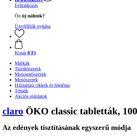
Feliratkozás
Ön
új nálunk?
Ügyfélfiók nyitása
Kosár
0 Ft
Márkák
Tisztítószerek
Mosogatószerek
Mosószerek
Háztartási cikkek és higiénia
Témák
Akciós ajánlatok
claro
ÖKO classic tabletták, 10
Az edények tisztításának egyszerű módja