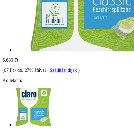
6.680 Ft
(
67 Ft / db
, 27% áfával
-
Szállítási díjak
)
Kollekció: