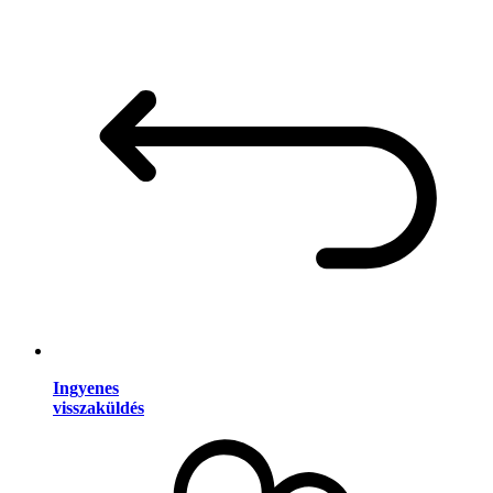
Ingyenes
visszaküldés