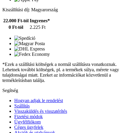
Kiszállítási díj: Magyarország
22.000 Ft-tól
Ingyenes*
0 Ft-tól
2.225 Ft
*Ezek a szállítási költségek a normál szállításra vonatkoznak.
Lehetnek további költségek, pl. a termékek súlya, mérete vagy
tulajdonságai miatt. Ezeket az információkat közvetlenül a
termékleírásban találja.
Segítség
Hogyan adjak le rendelést
Szállítás
Visszaküldés és visszatérítés
Fizetési módok
Ügyfélfiókom
Céges ügyfelek
Akciók és utalványok