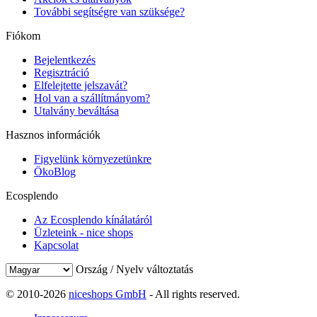
További segítségre van szüksége?
Fiókom
Bejelentkezés
Regisztráció
Elfelejtette jelszavát?
Hol van a szállítmányom?
Utalvány beváltása
Hasznos információk
Figyelünk környezetünkre
ÖkoBlog
Ecosplendo
Az Ecosplendo kínálatáról
Üzleteink - nice shops
Kapcsolat
Ország / Nyelv változtatás
© 2010-2026
niceshops GmbH
- All rights reserved.