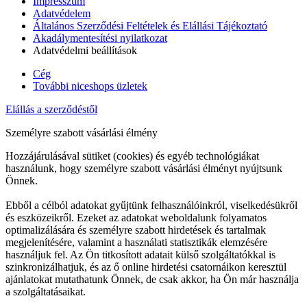
Impresszum
Adatvédelem
Általános Szerződési Feltételek és Elállási Tájékoztató
Akadálymentesítési nyilatkozat
Adatvédelmi beállítások
Cég
További niceshops üzletek
Elállás a szerződéstől
Személyre szabott vásárlási élmény
Hozzájárulásával sütiket (cookies) és egyéb technológiákat
használunk, hogy személyre szabott vásárlási élményt nyújtsunk
Önnek.
Ebből a célból adatokat gyűjtünk felhasználóinkról, viselkedésükről
és eszközeikről. Ezeket az adatokat weboldalunk folyamatos
optimalizálására és személyre szabott hirdetések és tartalmak
megjelenítésére, valamint a használati statisztikák elemzésére
használjuk fel. Az Ön titkosított adatait külső szolgáltatókkal is
szinkronizálhatjuk, és az ő online hirdetési csatornáikon keresztül
ajánlatokat mutathatunk Önnek, de csak akkor, ha Ön már használja
a szolgáltatásaikat.