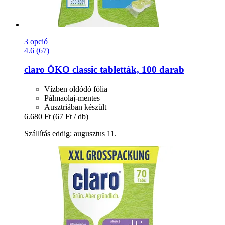
3 opció
4.6 (67)
claro
ÖKO classic tabletták, 100 darab
Vízben oldódó fólia
Pálmaolaj-mentes
Ausztriában készült
6.680 Ft
(67 Ft / db)
Szállítás eddig: augusztus 11.