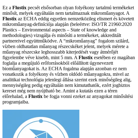
Ez a
Flustix
pecsét elsősorban olyan folyékony tartalmú termékeket
minősít, melyek egyáltalán nem tartalmaznak mikroműanyagot. A
Flustix
az ECHA eddig egyetlen nemzetközileg elismert és követett
mikroműanyag-definíciója alapján (beleértve: ISO/TR 21960:2020
Plastics – Environmental aspects – State of knowledge and
methodologies) vizsgálja és minősíti a termékeket, akkreditált
partnereivel együttműködve. A “mikroműanyag” fogalom szilárd,
vízben oldhatatlan műanyag részecskéket jelent, melyek mérete a
műanyag részecske leghosszabb kiterjedését vagy átmérőjét
figyelembe véve kisebb, mint 5 mm. A
Flustix
esetében ez magában
foglalja a megújuló erőforrásokból előállított úgynevezett
bioműanyagokat is. Az ECHA fogalma alapján azonban ez nem
vonatkozik a folyékony és vízben oldódó műanyagokra, mivel az
analitikai technológia jelenlegi állása szerint ezek minőségileg alig,
mennyiségileg pedig egyáltalán nem kimutathatók, ezért jogbiztos
kereset még nem nyújtható be. Amint a kutatás ezen a téren
előrehalad, a
Flustix
be fogja vonni ezeket az anyagokat minősítési
programjaiba.