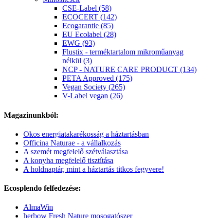
CSE-Label (58)
ECOCERT (142)
Ecogarantie (85)
EU Ecolabel (28)
EWG (93)
Flustix - terméktartalom mikroműanyag
nélkül (3)
NCP - NATURE CARE PRODUCT (134)
PETA Approved (175)
Vegan Society (265)
V-Label vegan (26)
Magazinunkból:
Okos energiatakarékosság a háztartásban
Officina Naturae - a vállalkozás
A szemét megfelelő szétválasztása
A konyha megfelelő tisztítása
A holdnaptár, mint a háztartás titkos fegyvere!
Ecosplendo felfedezése:
AlmaWin
herbow Fresh Nature mosogatószer