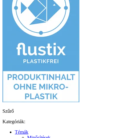
Szűrő
Kategóriák:
Témák
Minősítések