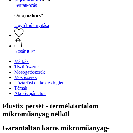
Feliratkozás
Ön
új nálunk?
Ügyfélfiók nyitása
Kosár
0 Ft
Márkák
Tisztítószerek
Mosogatószerek
Mosószerek
Háztartási cikkek és higiénia
Témák
Akciós ajánlatok
Flustix pecsét - terméktartalom
mikroműanyag nélkül
Garantáltan káros mikroműanyag-