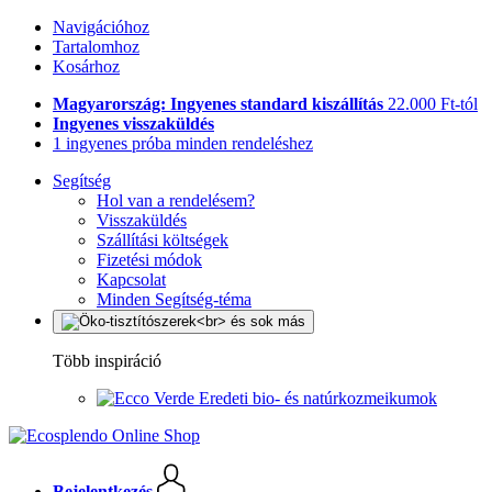
Navigációhoz
Tartalomhoz
Kosárhoz
Magyarország: Ingyenes standard kiszállítás
22.000 Ft-tól
Ingyenes visszaküldés
1 ingyenes próba minden rendeléshez
Segítség
Hol van a rendelésem?
Visszaküldés
Szállítási költségek
Fizetési módok
Kapcsolat
Minden Segítség-téma
Több inspiráció
Eredeti bio- és natúrkozmeikumok
Bejelentkezés