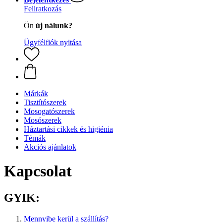
Feliratkozás
Ön
új nálunk?
Ügyfélfiók nyitása
Márkák
Tisztítószerek
Mosogatószerek
Mosószerek
Háztartási cikkek és higiénia
Témák
Akciós ajánlatok
Kapcsolat
GYIK:
Mennyibe kerül a szállítás?