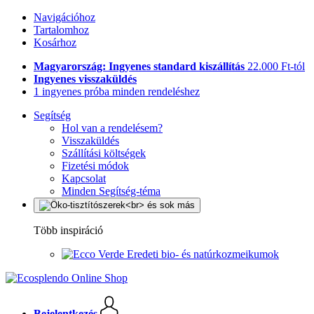
Navigációhoz
Tartalomhoz
Kosárhoz
Magyarország: Ingyenes standard kiszállítás
22.000 Ft-tól
Ingyenes visszaküldés
1 ingyenes próba minden rendeléshez
Segítség
Hol van a rendelésem?
Visszaküldés
Szállítási költségek
Fizetési módok
Kapcsolat
Minden Segítség-téma
Több inspiráció
Eredeti bio- és natúrkozmeikumok
Bejelentkezés