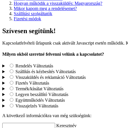
Hogyan működik a visszaküldés: Magyarország?
Mikor kapom meg a rendelésemet?
Szállítási szolgáltatók
Fizetési módok
Szívesen segítünk!
Kapcsolatfelvételi űrlapunk csak aktivált Javascript esetén működik. 
Milyen okból szeretné felvenni velünk a kapcsolatot?
Rendelés
Változtatás
Szállítás és kézbesítés
Változtatás
Visszaküldés és reklamáció
Változtatás
Fizetés
Változtatás
Termék/kínálat
Változtatás
Legyen beszállító
Változtatás
Együttműködés
Változtatás
Visszajelzés
Változtatás
A következő információkra van még szükségünk:
Keresztnév