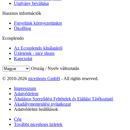
Utalvány beváltása
Hasznos információk
Figyelünk környezetünkre
ÖkoBlog
Ecosplendo
Az Ecosplendo kínálatáról
Üzleteink - nice shops
Kapcsolat
Ország / Nyelv változtatás
© 2010-2026
niceshops GmbH
- All rights reserved.
Impresszum
Adatvédelem
Általános Szerződési Feltételek és Elállási Tájékoztató
Akadálymentesítési nyilatkozat
Adatvédelmi beállítások
Cég
További niceshops üzletek