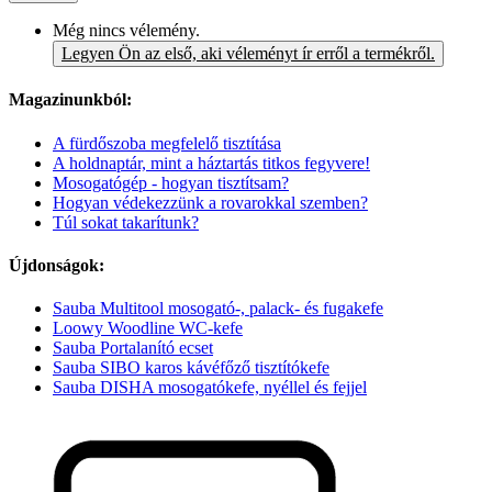
Még nincs vélemény.
Legyen Ön az első, aki véleményt ír erről a termékről.
Magazinunkból:
A fürdőszoba megfelelő tisztítása
A holdnaptár, mint a háztartás titkos fegyvere!
Mosogatógép - hogyan tisztítsam?
Hogyan védekezzünk a rovarokkal szemben?
Túl sokat takarítunk?
Újdonságok:
Sauba Multitool mosogató-, palack- és fugakefe
Loowy Woodline WC-kefe
Sauba Portalanító ecset
Sauba SIBO karos kávéfőző tisztítókefe
Sauba DISHA mosogatókefe, nyéllel és fejjel