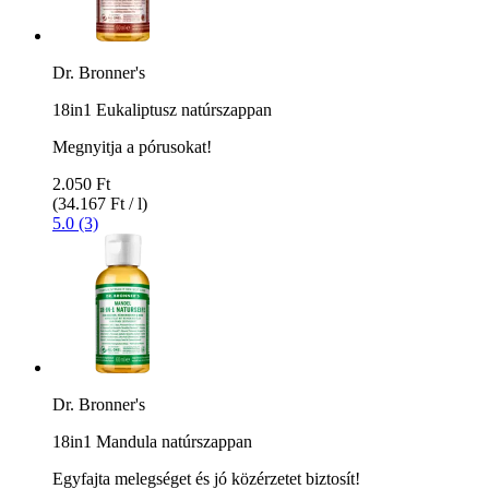
Dr. Bronner's
18in1 Eukaliptusz natúrszappan
Megnyitja a pórusokat!
2.050 Ft
(34.167 Ft / l)
5.0 (3)
Dr. Bronner's
18in1 Mandula natúrszappan
Egyfajta melegséget és jó közérzetet biztosít!