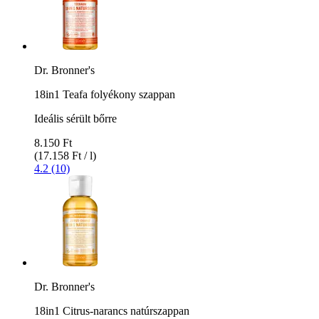
Dr. Bronner's
18in1 Teafa folyékony szappan
Ideális sérült bőrre
8.150 Ft
(17.158 Ft / l)
4.2 (10)
Dr. Bronner's
18in1 Citrus-narancs natúrszappan