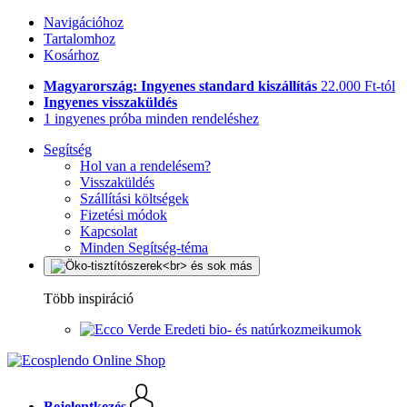
Navigációhoz
Tartalomhoz
Kosárhoz
Magyarország: Ingyenes standard kiszállítás
22.000 Ft-tól
Ingyenes visszaküldés
1 ingyenes próba minden rendeléshez
Segítség
Hol van a rendelésem?
Visszaküldés
Szállítási költségek
Fizetési módok
Kapcsolat
Minden Segítség-téma
Több inspiráció
Eredeti bio- és natúrkozmeikumok
Bejelentkezés