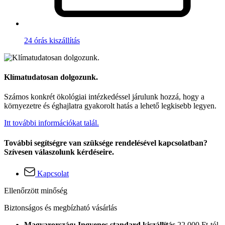
24 órás kiszállítás
Klímatudatosan dolgozunk.
Számos konkrét ökológiai intézkedéssel járulunk hozzá, hogy a
környezetre és éghajlatra gyakorolt hatás a lehető legkisebb legyen.
Itt további információkat talál.
További segítségre van szüksége rendelésével kapcsolatban?
Szívesen válaszolunk kérdéseire.
Kapcsolat
Ellenőrzött minőség
Biztonságos és megbízható vásárlás
Magyarország: Ingyenes standard kiszállítás
22.000 Ft-tól