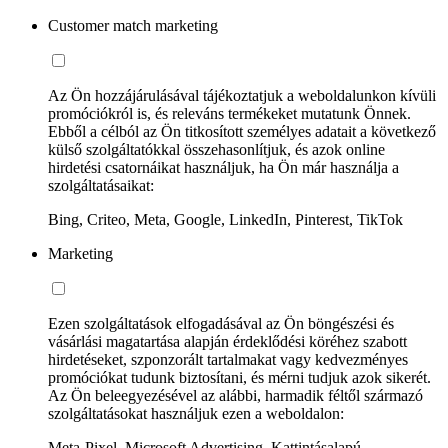
Customer match marketing
Az Ön hozzájárulásával tájékoztatjuk a weboldalunkon kívüli
promóciókról is, és releváns termékeket mutatunk Önnek.
Ebből a célból az Ön titkosított személyes adatait a következő
külső szolgáltatókkal összehasonlítjuk, és azok online
hirdetési csatornáikat használjuk, ha Ön már használja a
szolgáltatásaikat:
Bing, Criteo, Meta, Google, LinkedIn, Pinterest, TikTok
Marketing
Ezen szolgáltatások elfogadásával az Ön böngészési és
vásárlási magatartása alapján érdeklődési köréhez szabott
hirdetéseket, szponzorált tartalmakat vagy kedvezményes
promóciókat tudunk biztosítani, és mérni tudjuk azok sikerét.
Az Ön beleegyezésével az alábbi, harmadik féltől származó
szolgáltatásokat használjuk ezen a weboldalon:
Meta-Pixel, Microsoft Advertising, Kattintásalapú