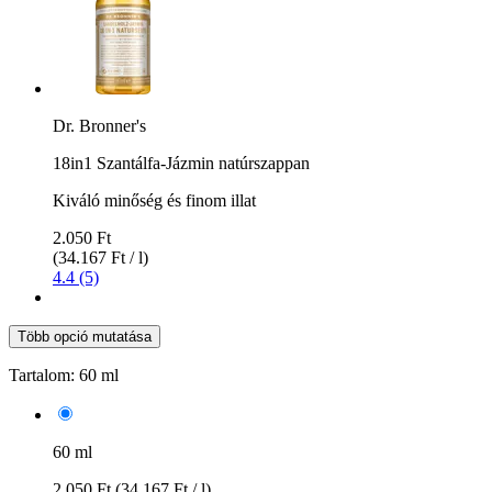
Dr. Bronner's
18in1 Szantálfa-Jázmin natúrszappan
Kiváló minőség és finom illat
2.050 Ft
(34.167 Ft / l)
4.4 (5)
Több opció mutatása
Tartalom:
60 ml
60 ml
2.050 Ft
(34.167 Ft / l)