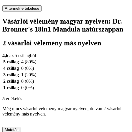
A termék értékelése
Vásárlói vélemény magyar nyelven: Dr.
Bronner's 18in1 Mandula natúrszappan
2 vásárlói vélemény más nyelven
4,6
az 5 csillagból
5 csillag
4
(80%)
4 csillag
0
(0%)
3 csillag
1
(20%)
2 csillag
0
(0%)
1 csillag
0
(0%)
5
értékelés
Még nincs vásárlói vélemény magyar nyelven, de van 2 vásárlói
vélemény más nyelven.
Mutatás