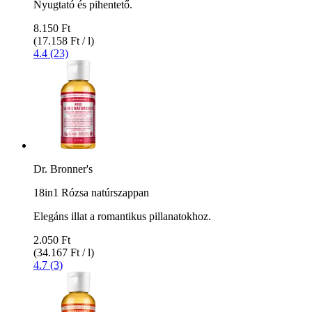
Nyugtató és pihentető.
8.150 Ft
(17.158 Ft / l)
4.4 (23)
Dr. Bronner's
18in1 Rózsa natúrszappan
Elegáns illat a romantikus pillanatokhoz.
2.050 Ft
(34.167 Ft / l)
4.7 (3)