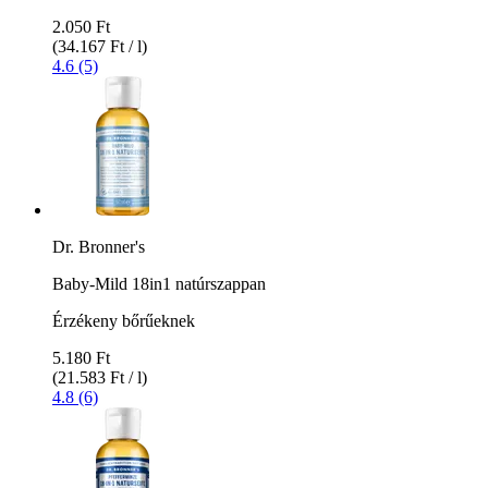
2.050 Ft
(34.167 Ft / l)
4.6 (5)
Dr. Bronner's
Baby-Mild 18in1 natúrszappan
Érzékeny bőrűeknek
5.180 Ft
(21.583 Ft / l)
4.8 (6)