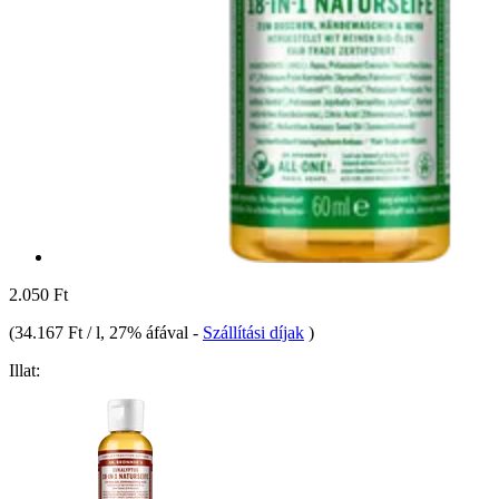
2.050 Ft
(
34.167 Ft / l
, 27% áfával
-
Szállítási díjak
)
Illat: