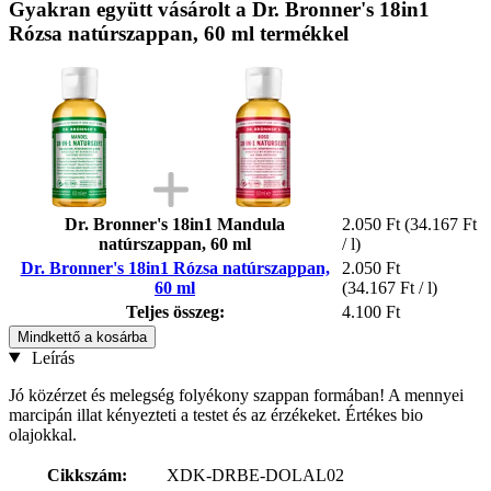
Gyakran együtt vásárolt a Dr. Bronner's 18in1
Rózsa natúrszappan, 60 ml termékkel
Dr. Bronner's 18in1 Mandula
2.050 Ft
(34.167 Ft
natúrszappan, 60 ml
/ l)
Dr. Bronner's 18in1 Rózsa natúrszappan,
2.050 Ft
60 ml
(34.167 Ft / l)
Teljes összeg:
4.100 Ft
Mindkettő a kosárba
Leírás
Jó közérzet és melegség folyékony szappan formában! A mennyei
marcipán illat kényezteti a testet és az érzékeket. Értékes bio
olajokkal.
Cikkszám:
XDK-DRBE-DOLAL02