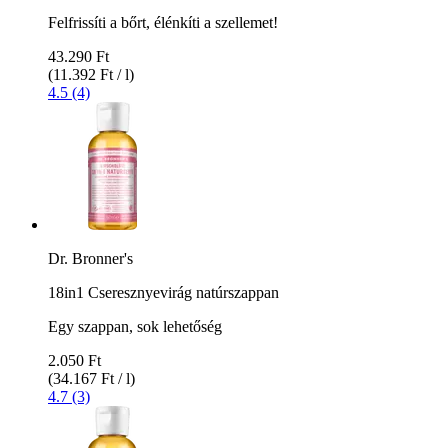
Felfrissíti a bőrt, élénkíti a szellemet!
43.290 Ft
(11.392 Ft / l)
4.5 (4)
Dr. Bronner's
18in1 Cseresznyevirág natúrszappan
Egy szappan, sok lehetőség
2.050 Ft
(34.167 Ft / l)
4.7 (3)