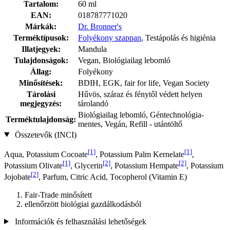
Tartalom:
60 ml
EAN:
018787771020
Márkák:
Dr. Bronner's
Terméktípusok:
Folyékony szappan
, Testápolás és higiénia
Illatjegyek:
Mandula
Tulajdonságok:
Vegan, Biológiailag lebomló
Állag:
Folyékony
Minősítések:
BDIH, EGK, fair for life, Vegan Society
Tárolási
Hűvös, száraz és fénytől védett helyen
megjegyzés:
tárolandó
Biológiailag lebomló, Géntechnológia-
Terméktulajdonság:
mentes, Vegán, Refill - utántöltő
Összetevők (INCI)
[1]
[1]
Aqua, Potassium Cocoate
, Potassium Palm Kernelate
,
[1]
[2]
[2]
Potassium Olivate
, Glycerin
, Potassium Hempate
, Potassium
[2]
Jo­jobate
, Parfum, Citric Acid, Tocopherol (Vitamin E)
Fair-Trade minősített
ellenőrzött biológiai gazdálkodásból
Információk és felhasználási lehetőségek