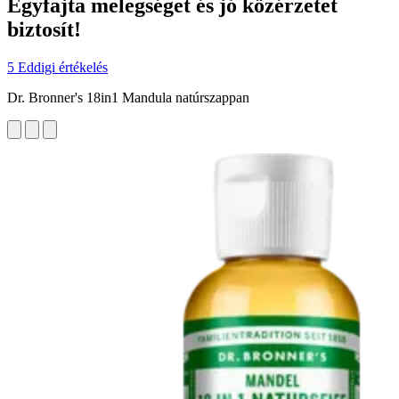
Egyfajta melegséget és jó közérzetet
biztosít!
5 Eddigi értékelés
Dr. Bronner's 18in1 Mandula natúrszappan