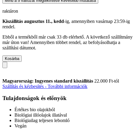
Mind a 5 változat megtekintése
Kevesebb mutatása
raktáron
Kiszállítás augusztus 11., kedd
-ig, amennyiben
vasárnap 23:59-ig
rendel.
Ebből a termékből már csak 33 db elérhető. A következő szállítmány
már úton van! Amennyiben többet rendel, az befolyásolhatja a
szállítási dátumot.
Kosárba
Magyarország: Ingyenes standard kiszállítás
22.000 Ft-tól
Szállítás és kézbesítés - További információk
Tulajdonságok és előnyök
Értékes bio olajokból
Biológiai illóolajok illatával
Biológiailag teljesen lebomló
Vegán