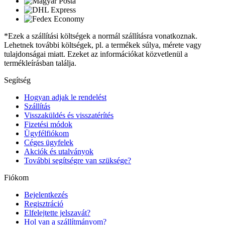
*Ezek a szállítási költségek a normál szállításra vonatkoznak.
Lehetnek további költségek, pl. a termékek súlya, mérete vagy
tulajdonságai miatt. Ezeket az információkat közvetlenül a
termékleírásban találja.
Segítség
Hogyan adjak le rendelést
Szállítás
Visszaküldés és visszatérítés
Fizetési módok
Ügyfélfiókom
Céges ügyfelek
Akciók és utalványok
További segítségre van szüksége?
Fiókom
Bejelentkezés
Regisztráció
Elfelejtette jelszavát?
Hol van a szállítmányom?