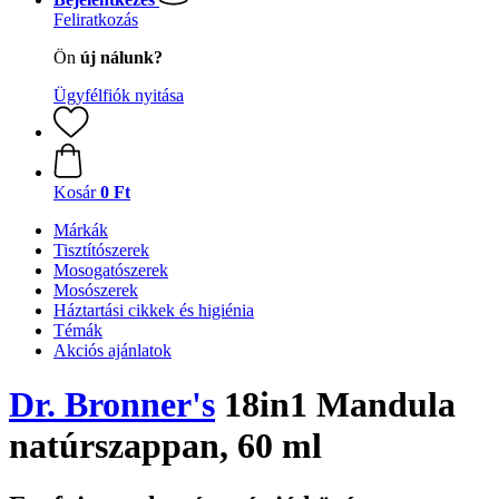
Feliratkozás
Ön
új nálunk?
Ügyfélfiók nyitása
Kosár
0 Ft
Márkák
Tisztítószerek
Mosogatószerek
Mosószerek
Háztartási cikkek és higiénia
Témák
Akciós ajánlatok
Dr. Bronner's
18in1 Mandula
natúrszappan, 60 ml