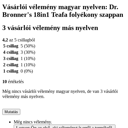
Vásárlói vélemény magyar nyelven: Dr.
Bronner's 18in1 Teafa folyékony szappan
3 vásárlói vélemény más nyelven
4,2
az 5 csillagból
5 csillag
5
(50%)
4 csillag
3
(30%)
3 csillag
1
(10%)
2 csillag
1
(10%)
1 csillag
0
(0%)
10
értékelés
Még nincs vásárlói vélemény magyar nyelven, de van 3 vásárlói
vélemény más nyelven.
Mutatás
Még nincs vélemény.
Legyen Ön az első, aki véleményt ír erről a termékről.