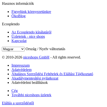
Hasznos információk
Figyelünk környezetünkre
ÖkoBlog
Ecosplendo
Az Ecosplendo kínálatáról
Üzleteink - nice shops
Kapcsolat
Ország / Nyelv változtatás
© 2010-2026
niceshops GmbH
- All rights reserved.
Impresszum
Adatvédelem
Általános Szerződési Feltételek és Elállási Tájékoztató
Akadálymentesítési nyilatkozat
Adatvédelmi beállítások
Cég
További niceshops üzletek
Elállás a szerződéstől