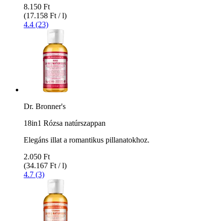
8.150 Ft
(17.158 Ft / l)
4.4 (23)
Dr. Bronner's
18in1 Rózsa natúrszappan
Elegáns illat a romantikus pillanatokhoz.
2.050 Ft
(34.167 Ft / l)
4.7 (3)