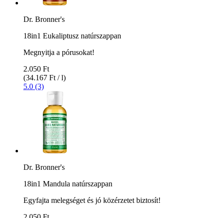
Dr. Bronner's
18in1 Eukaliptusz natúrszappan
Megnyitja a pórusokat!
2.050 Ft
(34.167 Ft / l)
5.0 (3)
Dr. Bronner's
18in1 Mandula natúrszappan
Egyfajta melegséget és jó közérzetet biztosít!
2.050 Ft