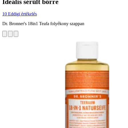
Ideális sérült bőrre
10 Eddigi értékelés
Dr. Bronner's 18in1 Teafa folyékony szappan