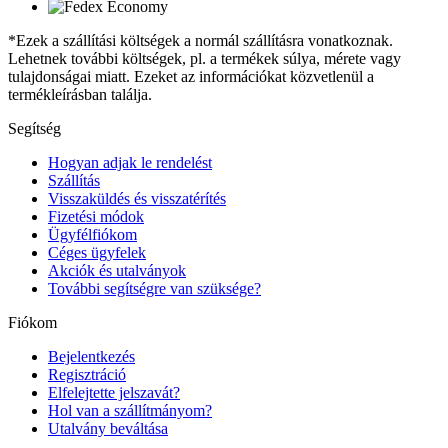
*Ezek a szállítási költségek a normál szállításra vonatkoznak.
Lehetnek további költségek, pl. a termékek súlya, mérete vagy
tulajdonságai miatt. Ezeket az információkat közvetlenül a
termékleírásban találja.
Segítség
Hogyan adjak le rendelést
Szállítás
Visszaküldés és visszatérítés
Fizetési módok
Ügyfélfiókom
Céges ügyfelek
Akciók és utalványok
További segítségre van szüksége?
Fiókom
Bejelentkezés
Regisztráció
Elfelejtette jelszavát?
Hol van a szállítmányom?
Utalvány beváltása