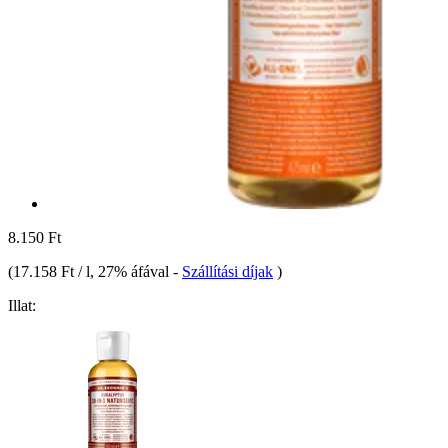
8.150 Ft
(
17.158 Ft / l
, 27% áfával
-
Szállítási díjak
)
Illat: