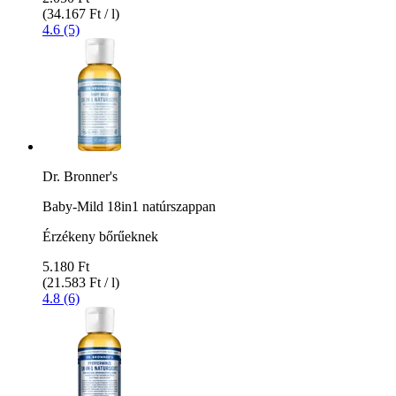
(34.167 Ft / l)
4.6 (5)
Dr. Bronner's
Baby-Mild 18in1 natúrszappan
Érzékeny bőrűeknek
5.180 Ft
(21.583 Ft / l)
4.8 (6)