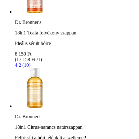
Dr. Bronner's
18in1 Teafa folyékony szappan
Ideális sérült bőrre
8.150 Ft
(17.158 Ft / l)
4.2 (10)
Dr. Bronner's
18in1 Citrus-narancs natúrszappan
Felfrissíti a bőrt, élénkíti a szellemet!