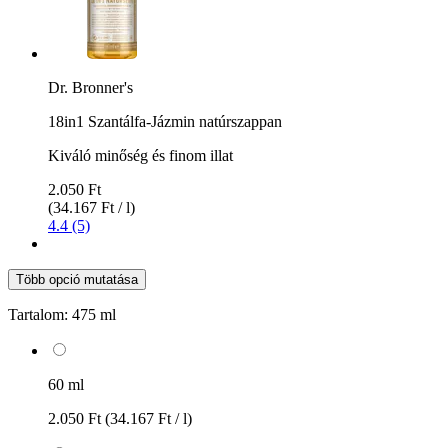
Dr. Bronner's
18in1 Szantálfa-Jázmin natúrszappan
Kiváló minőség és finom illat
2.050 Ft
(34.167 Ft / l)
4.4 (5)
Több opció mutatása
Tartalom:
475 ml
60 ml
2.050 Ft
(34.167 Ft / l)