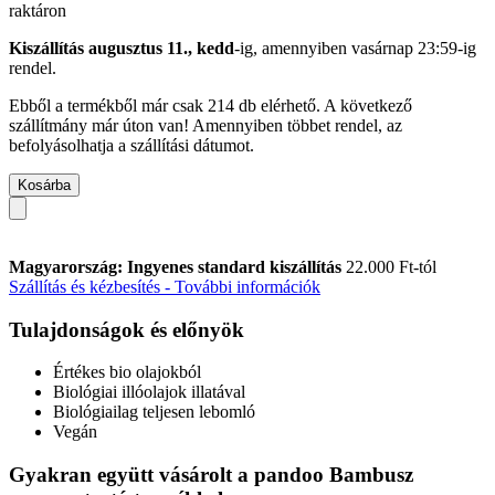
raktáron
Kiszállítás augusztus 11., kedd
-ig, amennyiben
vasárnap 23:59-ig
rendel.
Ebből a termékből már csak 214 db elérhető. A következő
szállítmány már úton van! Amennyiben többet rendel, az
befolyásolhatja a szállítási dátumot.
Kosárba
Magyarország: Ingyenes standard kiszállítás
22.000 Ft-tól
Szállítás és kézbesítés - További információk
Tulajdonságok és előnyök
Értékes bio olajokból
Biológiai illóolajok illatával
Biológiailag teljesen lebomló
Vegán
Gyakran együtt vásárolt a pandoo Bambusz