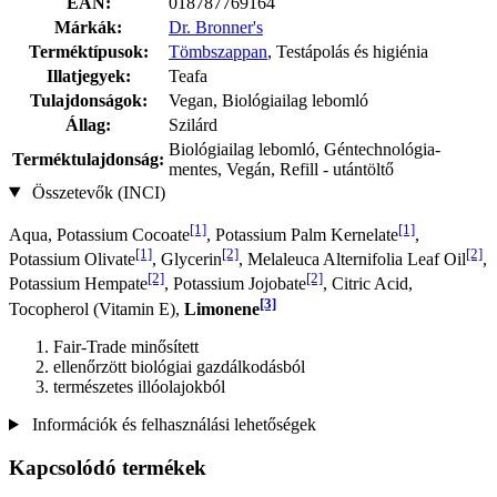
EAN:
018787769164
Márkák:
Dr. Bronner's
Terméktípusok:
Tömbszappan
, Testápolás és higiénia
Illatjegyek:
Teafa
Tulajdonságok:
Vegan, Biológiailag lebomló
Állag:
Szilárd
Biológiailag lebomló, Géntechnológia-
Terméktulajdonság:
mentes, Vegán, Refill - utántöltő
Összetevők (INCI)
[1]
[1]
Aqua, Potassium Cocoate
, Potassium Palm Kernelate
,
[1]
[2]
[2]
Potassium Olivate
, Glycerin
, Melaleuca Alternifolia Leaf Oil
,
[2]
[2]
Potassium Hempate
, Potassium Jo­jobate
, Citric Acid,
[3]
Tocopherol (Vitamin E),
Limonene
Fair-Trade minősített
ellenőrzött biológiai gazdálkodásból
természetes illóolajokból
Információk és felhasználási lehetőségek
Kapcsolódó termékek