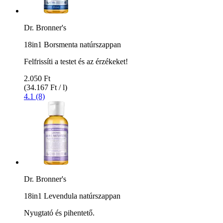
Dr. Bronner's
18in1 Borsmenta natúrszappan
Felfrissíti a testet és az érzékeket!
2.050 Ft
(34.167 Ft / l)
4.1 (8)
Dr. Bronner's
18in1 Levendula natúrszappan
Nyugtató és pihentető.