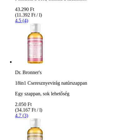
43.290 Ft
(11.392 Ft / l)
4.5 (4)
Dr. Bronner's
18in1 Cseresznyevirág natúrszappan
Egy szappan, sok lehetőség
2.050 Ft
(34.167 Ft / l)
4.7 (3)