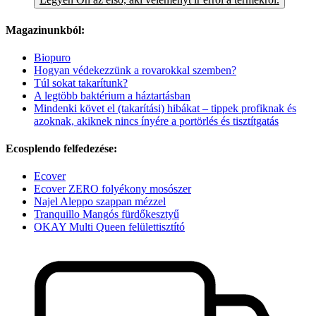
Magazinunkból:
Biopuro
Hogyan védekezzünk a rovarokkal szemben?
Túl sokat takarítunk?
A legtöbb baktérium a háztartásban
Mindenki követ el (takarítási) hibákat – tippek profiknak és
azoknak, akiknek nincs ínyére a portörlés és tisztítgatás
Ecosplendo felfedezése:
Ecover
Ecover ZERO folyékony mosószer
Najel Aleppo szappan mézzel
Tranquillo Mangós fürdőkesztyű
OKAY Multi Queen felülettisztító