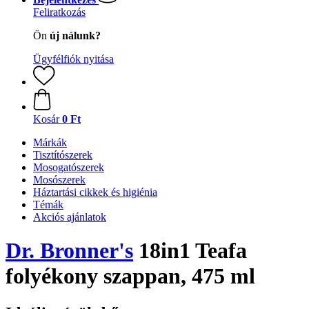
Feliratkozás
Ön
új nálunk?
Ügyfélfiók nyitása
Kosár
0 Ft
Márkák
Tisztítószerek
Mosogatószerek
Mosószerek
Háztartási cikkek és higiénia
Témák
Akciós ajánlatok
Dr. Bronner's
18in1 Teafa
folyékony szappan, 475 ml