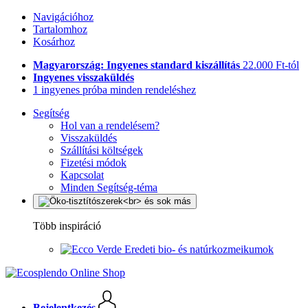
Navigációhoz
Tartalomhoz
Kosárhoz
Magyarország: Ingyenes standard kiszállítás
22.000 Ft-tól
Ingyenes visszaküldés
1 ingyenes próba minden rendeléshez
Segítség
Hol van a rendelésem?
Visszaküldés
Szállítási költségek
Fizetési módok
Kapcsolat
Minden Segítség-téma
Több inspiráció
Eredeti bio- és natúrkozmeikumok
Bejelentkezés