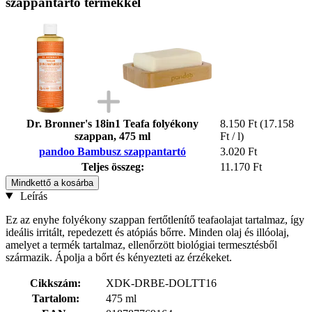
szappantartó termékkel
Dr. Bronner's 18in1 Teafa folyékony
8.150 Ft
(17.158
szappan, 475 ml
Ft / l)
pandoo Bambusz szappantartó
3.020 Ft
Teljes összeg:
11.170 Ft
Mindkettő a kosárba
Leírás
Ez az enyhe folyékony szappan fertőtlenítő teafaolajat tartalmaz, így
ideális irritált, repedezett és atópiás bőrre. Minden olaj és illóolaj,
amelyet a termék tartalmaz, ellenőrzött biológiai termesztésből
származik. Ápolja a bőrt és kényezteti az érzékeket.
Cikkszám:
XDK-DRBE-DOLTT16
Tartalom:
475 ml