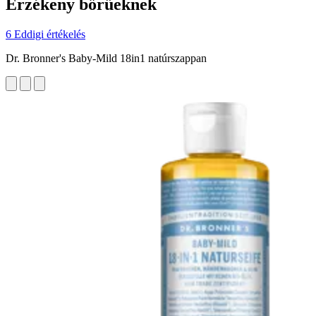
Érzékeny bőrűeknek
6 Eddigi értékelés
Dr. Bronner's Baby-Mild 18in1 natúrszappan