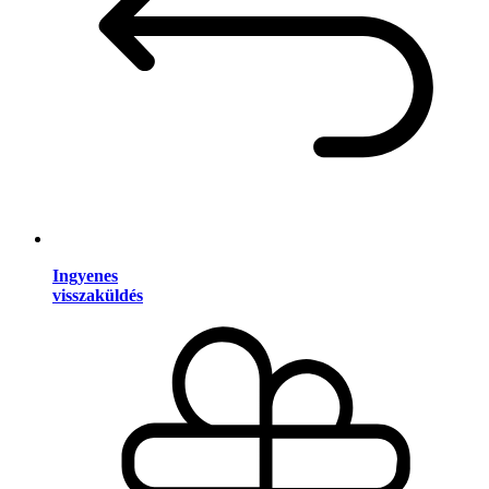
Ingyenes
visszaküldés