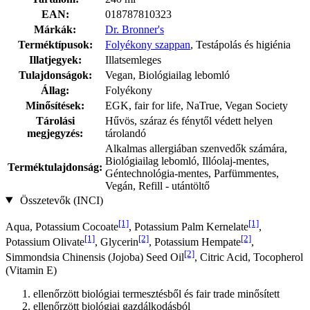
EAN:
018787810323
Márkák:
Dr. Bronner's
Terméktípusok:
Folyékony szappan
, Testápolás és higiénia
Illatjegyek:
Illatsemleges
Tulajdonságok:
Vegan, Biológiailag lebomló
Állag:
Folyékony
Minősítések:
EGK, fair for life, NaTrue, Vegan Society
Tárolási
Hűvös, száraz és fénytől védett helyen
megjegyzés:
tárolandó
Alkalmas allergiában szenvedők számára,
Biológiailag lebomló, Illóolaj-mentes,
Terméktulajdonság:
Géntechnológia-mentes, Parfümmentes,
Vegán, Refill - utántöltő
Összetevők (INCI)
[1]
[1]
Aqua, Potassium Cocoate
, Potassium Palm Kernelate
,
[1]
[2]
[2]
Potassium Olivate
, Glycerin
, Potassium Hempate
,
[2]
Simmondsia Chinensis (Jojoba) Seed Oil
, Citric Acid, Tocopherol
(Vitamin E)
ellenőrzött biológiai termesztésből és fair trade minősített
ellenőrzött biológiai gazdálkodásból