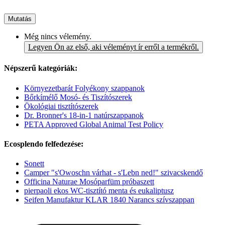
Mutatás
Még nincs vélemény.
Legyen Ön az első, aki véleményt ír erről a termékről.
Népszerű kategóriák:
Környezetbarát Folyékony szappanok
Bőrkímélő Mosó- és Tiszítószerek
Ökológiai tisztítószerek
Dr. Bronner's 18-in-1 natúrszappanok
PETA Approved Global Animal Test Policy
Ecosplendo felfedezése:
Sonett
Camper "s'Owoschn várhat - s'Lebn ned!" szivacskendő
Officina Naturae Mosóparfüm próbaszett
pierpaoli ekos WC-tisztító menta és eukaliptusz
Seifen Manufaktur KLAR 1840 Narancs szívszappan