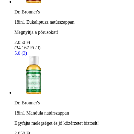
Dr. Bronner's
18in1 Eukaliptusz natúrszappan
Megnyitja a pórusokat!
2.050 Ft
(34.167 Ft / l)
5.0 (3)
Dr. Bronner's
18in1 Mandula natúrszappan
Egyfajta melegséget és jó közérzetet biztosít!
2.050 Ft