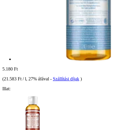
5.180 Ft
(
21.583 Ft / l
, 27% áfával
-
Szállítási díjak
)
Illat: