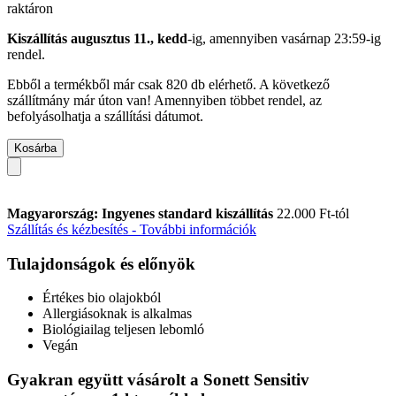
raktáron
Kiszállítás augusztus 11., kedd
-ig, amennyiben
vasárnap 23:59-ig
rendel.
Ebből a termékből már csak 820 db elérhető. A következő
szállítmány már úton van! Amennyiben többet rendel, az
befolyásolhatja a szállítási dátumot.
Kosárba
Magyarország: Ingyenes standard kiszállítás
22.000 Ft-tól
Szállítás és kézbesítés - További információk
Tulajdonságok és előnyök
Értékes bio olajokból
Allergiásoknak is alkalmas
Biológiailag teljesen lebomló
Vegán
Gyakran együtt vásárolt a Sonett Sensitiv