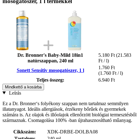
mosogatószer, 1 l termékkel
Dr. Bronner's Baby-Mild 18in1
5.180 Ft
(21.583
natúrszappan, 240 ml
Ft / l)
1.760 Ft
Sonett Sensitiv mosogatószer, 1 l
(1.760 Ft / l)
Teljes összeg:
6.940 Ft
Mindkettő a kosárba
Leírás
Ez a Dr. Bronner‘s folyékony szappan nem tartalmaz semmilyen
illatanyagot. Ideális allergiások, érzékeny bőrűek és gyermekek
számára is. Az olajok és illóolajok ellenőrzött biológiai termesztésből
származnak. Csomagolása 100% -ban újrahasznosítható műanyag.
Cikkszám:
XDK-DRBE-DOLBA08
Tartalom:
240 ml