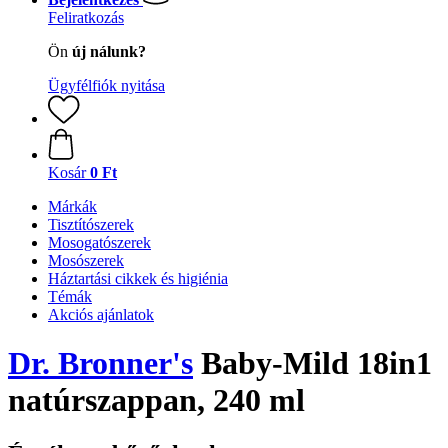
Feliratkozás
Ön
új nálunk?
Ügyfélfiók nyitása
Kosár
0 Ft
Márkák
Tisztítószerek
Mosogatószerek
Mosószerek
Háztartási cikkek és higiénia
Témák
Akciós ajánlatok
Dr. Bronner's
Baby-Mild 18in1
natúrszappan, 240 ml