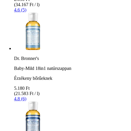
(34.167 Ft / l)
4.6 (5)
Dr. Bronner's
Baby-Mild 18in1 natúrszappan
Érzékeny bőrűeknek
5.180 Ft
(21.583 Ft / l)
4.8 (6)