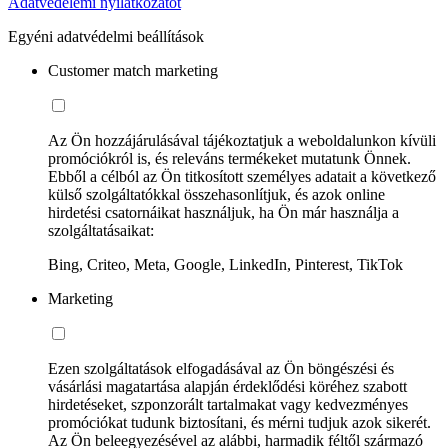
Adatvédelemi nyilatkozatot
Egyéni adatvédelmi beállítások
Customer match marketing
Az Ön hozzájárulásával tájékoztatjuk a weboldalunkon kívüli
promóciókról is, és releváns termékeket mutatunk Önnek.
Ebből a célból az Ön titkosított személyes adatait a következő
külső szolgáltatókkal összehasonlítjuk, és azok online
hirdetési csatornáikat használjuk, ha Ön már használja a
szolgáltatásaikat:
Bing, Criteo, Meta, Google, LinkedIn, Pinterest, TikTok
Marketing
Ezen szolgáltatások elfogadásával az Ön böngészési és
vásárlási magatartása alapján érdeklődési köréhez szabott
hirdetéseket, szponzorált tartalmakat vagy kedvezményes
promóciókat tudunk biztosítani, és mérni tudjuk azok sikerét.
Az Ön beleegyezésével az alábbi, harmadik féltől származó