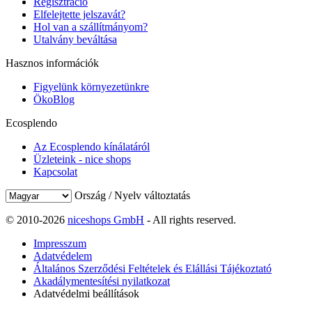
Regisztráció
Elfelejtette jelszavát?
Hol van a szállítmányom?
Utalvány beváltása
Hasznos információk
Figyelünk környezetünkre
ÖkoBlog
Ecosplendo
Az Ecosplendo kínálatáról
Üzleteink - nice shops
Kapcsolat
Ország / Nyelv változtatás
© 2010-2026
niceshops GmbH
- All rights reserved.
Impresszum
Adatvédelem
Általános Szerződési Feltételek és Elállási Tájékoztató
Akadálymentesítési nyilatkozat
Adatvédelmi beállítások