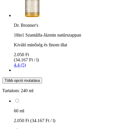
Dr. Bronner's
18in1 Szantálfa-Jázmin natúrszappan
Kiváló minőség és finom illat
2.050 Ft
(34.167 Ft / l)
4.4 (5)
Több opció mutatása
Tartalom:
240 ml
60 ml
2.050 Ft
(34.167 Ft / l)