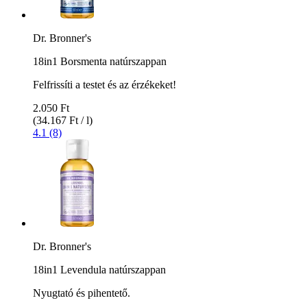
Dr. Bronner's
18in1 Borsmenta natúrszappan
Felfrissíti a testet és az érzékeket!
2.050 Ft
(34.167 Ft / l)
4.1 (8)
Dr. Bronner's
18in1 Levendula natúrszappan
Nyugtató és pihentető.