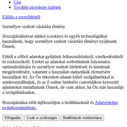
Cég
További niceshops üzletek
Elállás a szerződéstől
Személyre szabott vásárlási élmény
Hozzájárulásával sütiket (cookies) és egyéb technológiákat
használunk, hogy személyre szabott vásárlási élményt nyújtsunk
Önnek.
Ebből a célból adatokat gyűjtünk felhasználóinkról, viselkedésükről
és eszközeikről. Ezeket az adatokat weboldalunk folyamatos
optimalizálására és személyre szabott hirdetések és tartalmak
megjelenítésére, valamint a használati statisztikák elemzésére
használjuk fel. Az Ön titkosított adatait külső szolgáltatókkal is
szinkronizálhatjuk, és az ő online hirdetési csatornáikon keresztül
ajánlatokat mutathatunk Önnek, de csak akkor, ha Ön már használja
a szolgáltatásaikat.
Hozzájárulása előtt tájékozódjon a beállításoknál és
Adatvédelmi
nyilatkozatunkban.
.
Elfogadás
Csak a szükséges
Beállítások módosítása