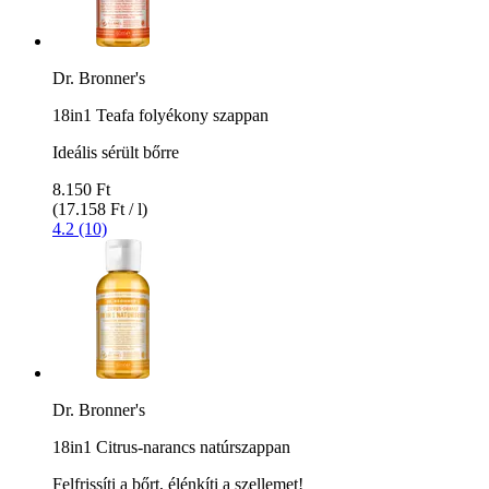
Dr. Bronner's
18in1 Teafa folyékony szappan
Ideális sérült bőrre
8.150 Ft
(17.158 Ft / l)
4.2 (10)
Dr. Bronner's
18in1 Citrus-narancs natúrszappan
Felfrissíti a bőrt, élénkíti a szellemet!