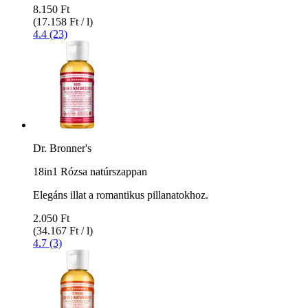
8.150 Ft
(17.158 Ft / l)
4.4 (23)
Dr. Bronner's
18in1 Rózsa natúrszappan
Elegáns illat a romantikus pillanatokhoz.
2.050 Ft
(34.167 Ft / l)
4.7 (3)