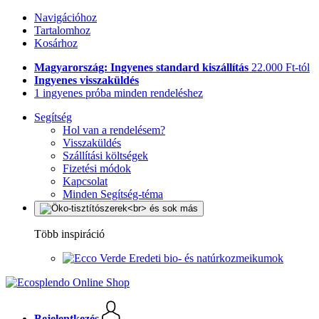
Navigációhoz
Tartalomhoz
Kosárhoz
Magyarország: Ingyenes standard kiszállítás
22.000 Ft-tól
Ingyenes visszaküldés
1 ingyenes próba minden rendeléshez
Segítség
Hol van a rendelésem?
Visszaküldés
Szállítási költségek
Fizetési módok
Kapcsolat
Minden Segítség-téma
Több inspiráció
Eredeti bio- és natúrkozmeikumok
Bejelentkezés