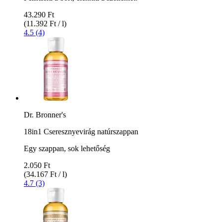
43.290 Ft
(11.392 Ft / l)
4.5 (4)
Dr. Bronner's
18in1 Cseresznyevirág natúrszappan
Egy szappan, sok lehetőség
2.050 Ft
(34.167 Ft / l)
4.7 (3)