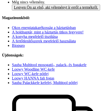
Még nincs vélemény.
Legyen Ön az első, aki véleményt ír erről a termékről.
Magazinunkból:
Okos energiatakarékosság a háztartásban
A holdnaptár, mint a háztartás titkos fegyvere!
A konyha megfelelő tisztítása
A fertőtlenítőszerek megfelelő használata
Biopuro
Újdonságok:
Sauba Multitool mosogató-, palack- és fugakefe
Loowy Woodline WC-kefe
Loowy WC-kefe pótfej
Loowy HANNA fali fogas
Sauba Palackkefe kefefej, Multitool pótfej