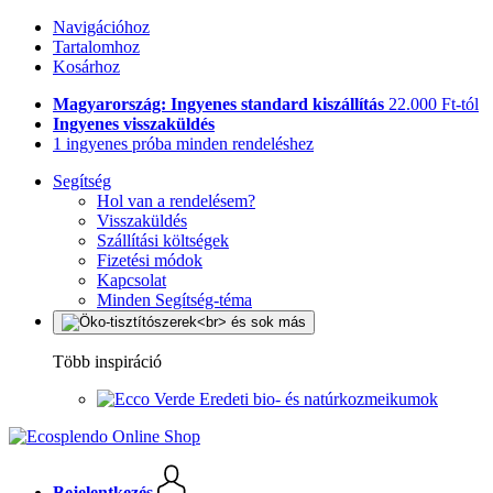
Navigációhoz
Tartalomhoz
Kosárhoz
Magyarország: Ingyenes standard kiszállítás
22.000 Ft-tól
Ingyenes visszaküldés
1 ingyenes próba minden rendeléshez
Segítség
Hol van a rendelésem?
Visszaküldés
Szállítási költségek
Fizetési módok
Kapcsolat
Minden Segítség-téma
Több inspiráció
Eredeti bio- és natúrkozmeikumok
Bejelentkezés