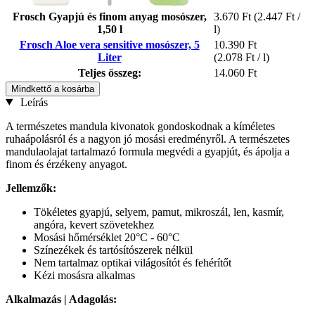
Frosch Gyapjú és finom anyag mosószer,
3.670 Ft
(2.447 Ft /
1,50 l
l)
Frosch Aloe vera sensitive mosószer, 5
10.390 Ft
Liter
(2.078 Ft / l)
Teljes összeg:
14.060 Ft
Mindkettő a kosárba
Leírás
A természetes mandula kivonatok gondoskodnak a kíméletes
ruhaápolásról és a nagyon jó mosási eredményről. A természetes
mandulaolajat tartalmazó formula megvédi a gyapjút, és ápolja a
finom és érzékeny anyagot.
Jellemzők:
Tökéletes gyapjú, selyem, pamut, mikroszál, len, kasmír,
angóra, kevert szövetekhez
Mosási hőmérséklet 20°C - 60°C
Színezékek és tartósítószerek nélkül
Nem tartalmaz optikai világosítót és fehérítőt
Kézi mosásra alkalmas
Alkalmazás | Adagolás: