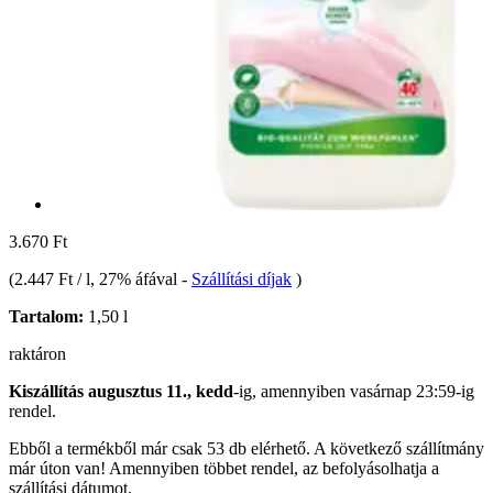
3.670 Ft
(
2.447 Ft / l
, 27% áfával
-
Szállítási díjak
)
Tartalom:
1,50 l
raktáron
Kiszállítás augusztus 11., kedd
-ig, amennyiben
vasárnap 23:59-ig
rendel.
Ebből a termékből már csak 53 db elérhető. A következő szállítmány
már úton van! Amennyiben többet rendel, az befolyásolhatja a
szállítási dátumot.