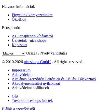
Hasznos információk
Figyelünk környezetünkre
ÖkoBlog
Ecosplendo
Az Ecosplendo kínálatáról
Üzleteink - nice shops
Kapcsolat
Ország / Nyelv változtatás
© 2010-2026
niceshops GmbH
- All rights reserved.
Impresszum
Adatvédelem
Általános Szerződési Feltételek és Elállási Tájékoztató
Akadálymentesítési nyilatkozat
Adatvédelmi beállítások
Cég
További niceshops üzletek
Elállás a szerződéstől