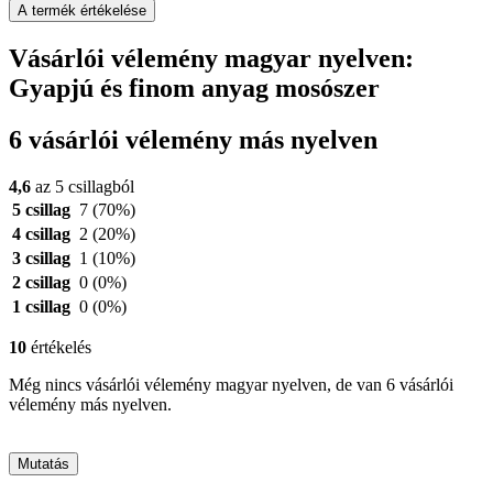
A termék értékelése
Vásárlói vélemény magyar nyelven:
Gyapjú és finom anyag mosószer
6 vásárlói vélemény más nyelven
4,6
az 5 csillagból
5 csillag
7
(70%)
4 csillag
2
(20%)
3 csillag
1
(10%)
2 csillag
0
(0%)
1 csillag
0
(0%)
10
értékelés
Még nincs vásárlói vélemény magyar nyelven, de van 6 vásárlói
vélemény más nyelven.
Mutatás