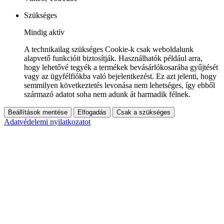
Szükséges
Mindig aktív
A technikailag szükséges Cookie-k csak weboldalunk
alapvető funkcióit biztosítják. Használhatók például arra,
hogy lehetővé tegyék a termékek bevásárlókosarába gyűjtését
vagy az ügyfélfiókba való bejelentkezést. Ez azt jelenti, hogy
semmilyen következtetés levonása nem lehetséges, így ebből
származó adatot soha nem adunk át harmadik félnek.
Beállítások mentése
Elfogadás
Csak a szükséges
Adatvédelemi nyilatkozatot