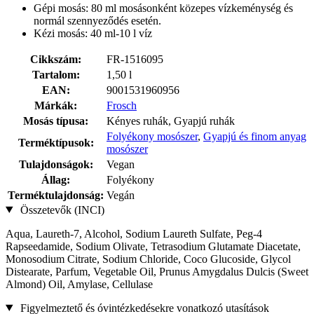
Gépi mosás: 80 ml mosásonként közepes vízkeménység és
normál szennyeződés esetén.
Kézi mosás: 40 ml-10 l víz
Cikkszám:
FR-1516095
Tartalom:
1,50 l
EAN:
9001531960956
Márkák:
Frosch
Mosás típusa:
Kényes ruhák, Gyapjú ruhák
Folyékony mosószer
,
Gyapjú és finom anyag
Terméktípusok:
mosószer
Tulajdonságok:
Vegan
Állag:
Folyékony
Terméktulajdonság:
Vegán
Összetevők (INCI)
Aqua, Laureth-7, Alcohol, Sodium Laureth Sulfate, Peg-4
Rapseedamide, Sodium Olivate, Tetrasodium Glutamate Diacetate,
Monosodium Citrate, Sodium Chloride, Coco Glucoside, Glycol
Distearate, Parfum, Vegetable Oil, Prunus Amygdalus Dulcis (Sweet
Almond) Oil, Amylase, Cellulase
Figyelmeztető és óvintézkedésekre vonatkozó utasítások