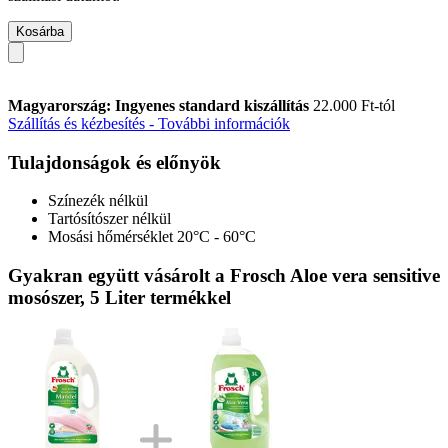
Kosárba
Magyarország: Ingyenes standard kiszállítás
22.000 Ft-tól
Szállítás és kézbesítés - További információk
Tulajdonságok és előnyök
Színezék nélkül
Tartósítószer nélkül
Mosási hőmérséklet 20°C - 60°C
Gyakran együtt vásárolt a Frosch Aloe vera sensitive
mosószer, 5 Liter termékkel