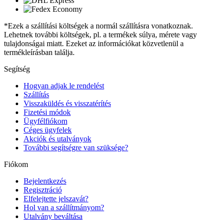
*Ezek a szállítási költségek a normál szállításra vonatkoznak.
Lehetnek további költségek, pl. a termékek súlya, mérete vagy
tulajdonságai miatt. Ezeket az információkat közvetlenül a
termékleírásban találja.
Segítség
Hogyan adjak le rendelést
Szállítás
Visszaküldés és visszatérítés
Fizetési módok
Ügyfélfiókom
Céges ügyfelek
Akciók és utalványok
További segítségre van szüksége?
Fiókom
Bejelentkezés
Regisztráció
Elfelejtette jelszavát?
Hol van a szállítmányom?
Utalvány beváltása