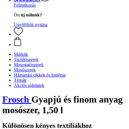
Feliratkozás
Ön
új nálunk?
Ügyfélfiók nyitása
Márkák
Tisztítószerek
Mosogatószerek
Mosószerek
Háztartási cikkek és higiénia
Témák
Akciós ajánlatok
Frosch
Gyapjú és finom anyag
mosószer, 1,50 l
Különösen kényes textíliákhoz