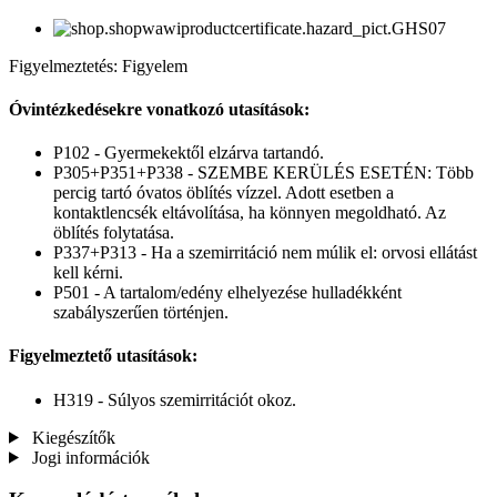
Figyelmeztetés: Figyelem
Óvintézkedésekre vonatkozó utasítások:
P102 - Gyermekektől elzárva tartandó.
P305+P351+P338 - SZEMBE KERÜLÉS ESETÉN: Több
percig tartó óvatos öblítés vízzel. Adott esetben a
kontaktlencsék eltávolítása, ha könnyen megoldható. Az
öblítés folytatása.
P337+P313 - Ha a szemirritáció nem múlik el: orvosi ellátást
kell kérni.
P501 - A tartalom/edény elhelyezése hulladékként
szabályszerűen történjen.
Figyelmeztető utasítások:
H319 - Súlyos szemirritációt okoz.
Kiegészítők
Jogi információk