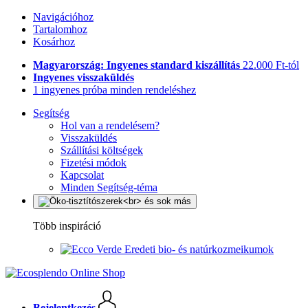
Navigációhoz
Tartalomhoz
Kosárhoz
Magyarország: Ingyenes standard kiszállítás
22.000 Ft-tól
Ingyenes visszaküldés
1 ingyenes próba minden rendeléshez
Segítség
Hol van a rendelésem?
Visszaküldés
Szállítási költségek
Fizetési módok
Kapcsolat
Minden Segítség-téma
Több inspiráció
Eredeti bio- és natúrkozmeikumok
Bejelentkezés