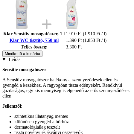
Klar Sensitiv mosogatószer, 1 l
1.910 Ft
(1.910 Ft / l)
Klar WC tisztító, 750 ml
1.390 Ft
(1.853 Ft / l)
Teljes összeg:
3.300 Ft
Mindkettő a kosárba
Leírás
Sensitiv mosogatószer
A Sensitiv mosogatószer hatékony a szennyeződések ellen és
gyengéd a kezekhez. A ragyogóan tiszta edényekért. Rendkívül
gazdaságos, egy kis mennyiség is elgenedő az erős szennyeződések
ellen.
Jellemzői:
szintetikus illatanyag mentes
különösen gyengéd a bőrhöz
dermatológiailag tesztelt
tiszta növényi és ásványi összetevők