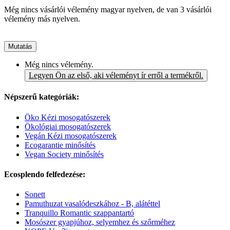
Még nincs vásárlói vélemény magyar nyelven, de van 3 vásárlói
vélemény más nyelven.
Mutatás
Még nincs vélemény.
Legyen Ön az első, aki véleményt ír erről a termékről.
Népszerű kategóriák:
Öko Kézi mosogatószerek
Ökológiai mosogatószerek
Vegán Kézi mosogatószerek
Ecogarantie minősítés
Vegan Society minősítés
Ecosplendo felfedezése:
Sonett
Pamuthuzat vasalódeszkához - B, alátéttel
Tranquillo Romantic szappantartó
Mosószer gyapjúhoz, selyemhez és szőrméhez