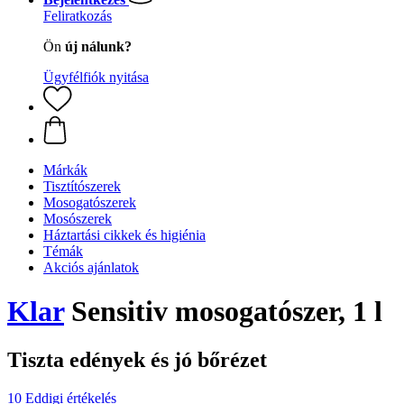
Feliratkozás
Ön
új nálunk?
Ügyfélfiók nyitása
Márkák
Tisztítószerek
Mosogatószerek
Mosószerek
Háztartási cikkek és higiénia
Témák
Akciós ajánlatok
Klar
Sensitiv mosogatószer, 1 l
Tiszta edények és jó bőrézet
10 Eddigi értékelés