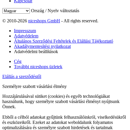
Kapcsolat
Ország / Nyelv változtatás
© 2010-2026
niceshops GmbH
- All rights reserved.
Impresszum
Adatvédelem
Általános Szerződési Feltételek és Elállási Tájékoztató
Akadálymentesítési nyilatkozat
Adatvédelmi beállítások
Cég
További niceshops üzletek
Elállás a szerződéstől
Személyre szabott vásárlási élmény
Hozzájárulásával sütiket (cookies) és egyéb technológiákat
használunk, hogy személyre szabott vásárlási élményt nyújtsunk
Önnek.
Ebből a célból adatokat gyűjtünk felhasználóinkról, viselkedésükről
és eszközeikről. Ezeket az adatokat weboldalunk folyamatos
optimalizálására és személyre szabott hirdetések és tartalmak