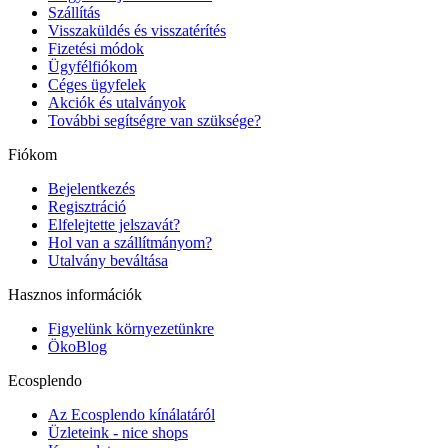
Szállítás
Visszaküldés és visszatérítés
Fizetési módok
Ügyfélfiókom
Céges ügyfelek
Akciók és utalványok
További segítségre van szüksége?
Fiókom
Bejelentkezés
Regisztráció
Elfelejtette jelszavát?
Hol van a szállítmányom?
Utalvány beváltása
Hasznos információk
Figyelünk környezetünkre
ÖkoBlog
Ecosplendo
Az Ecosplendo kínálatáról
Üzleteink - nice shops