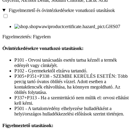
Glycerin, Alcohol Denat, Sodium Chloride, Lactic Acid
Figyelmeztető és óvintézkedésekre vonatkozó utasítások
Figyelmeztetés: Figyelem
Óvintézkedésekre vonatkozó utasítások:
P101 - Orvosi tanácsadás esetén tartsa kéznél a termék
edényét vagy címkéjét.
P102 - Gyermekektől elzárva tartandó.
P305+P351+P338 - SZEMBE KERÜLÉS ESETÉN: Több
percig tartó óvatos öblítés vízzel. Adott esetben a
kontaktlencsék eltávolítása, ha könnyen megoldható. Az
öblítés folytatása.
P337+P313 - Ha a szemirritáció nem múlik el: orvosi ellátást
kell kérni.
P501 - A tartalom/edény elhelyezése hulladékként a
helyi/országos hulladékkezelési előírások szerint történjen.
Figyelmeztető utasítások: