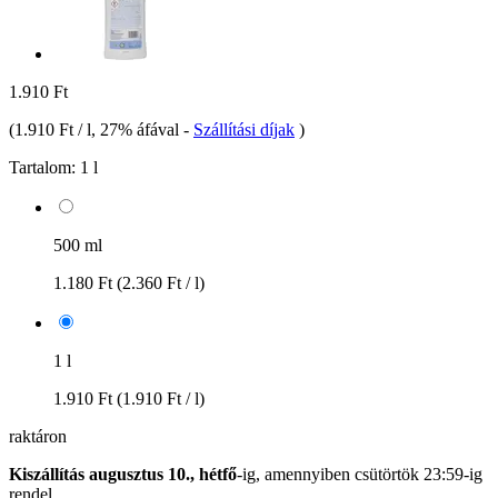
1.910 Ft
(
1.910 Ft / l
, 27% áfával
-
Szállítási díjak
)
Tartalom:
1 l
500 ml
1.180 Ft
(2.360 Ft / l)
1 l
1.910 Ft
(1.910 Ft / l)
raktáron
Kiszállítás augusztus 10., hétfő
-ig, amennyiben
csütörtök 23:59-ig
rendel.