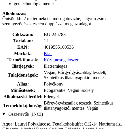
géntechnológia mentes
Alkalmazás:
Öntsön kb. 2 ml terméket a mosogatóvízbe, nagyon zsíros
szennyeződések esetén dupplázza meg az adagot.
Cikkszám:
BG-245788
Tartalom:
1 l
EAN:
4019555100536
Márkák:
Klar
Terméktípusok:
Kézi mosogatószer
Illatjegyek:
Illatsemleges
Vegan, Bőrgyógyászatilag tesztelt,
Tulajdonságok:
Szintetikus illatanyagoktól mentes
Állag:
Folyékony
Minősítések:
Ecogarantie, Vegan Society
Alkalmazási terület:
Edények
Bőrgyógyászatilag tesztelt, Szintetikus
Terméktulajdonság:
illatanyagoktól mentes, Vegán
Összetevők (INCI)
Aqua, Lauryl Polyglucose, Fettalkoholsulfat C12-14 Natriumsalz,