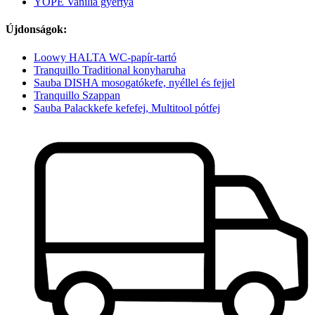
YOPE Vanília gyertya
Újdonságok:
Loowy HALTA WC-papír-tartó
Tranquillo Traditional konyharuha
Sauba DISHA mosogatókefe, nyéllel és fejjel
Tranquillo Szappan
Sauba Palackkefe kefefej, Multitool pótfej