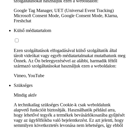
szolgáltatásokat használjuk ezen a weboldalon:
Google Tag Manager, UET (Universal Event Tracking)
Microsoft Consent Mode, Google Consent Mode, Klarna,
Freshchat
Külső médiatartalom
Ezen szolgáltatások elfogadásával külső szolgáltatók által
tárolt videókat vagy egyéb médiatartalmakat mutathatunk meg
Önnek. Az Ön beleegyezésével az alábbi, harmadik féltől
származó szolgáltatásokat használjuk ezen a weboldalon:
Vimeo, YouTube
Szükséges
Mindig aktív
A technikailag szükséges Cookie-k csak weboldalunk
alapvető funkcióit biztosítják. Használhatók például arra,
hogy lehetővé tegyék a termékek bevásárlókosarába gyűjtését
vagy az ügyfélfiókba való bejelentkezést. Ez azt jelenti, hogy
semmilyen következtetés levonása nem lehetséges, így ebből