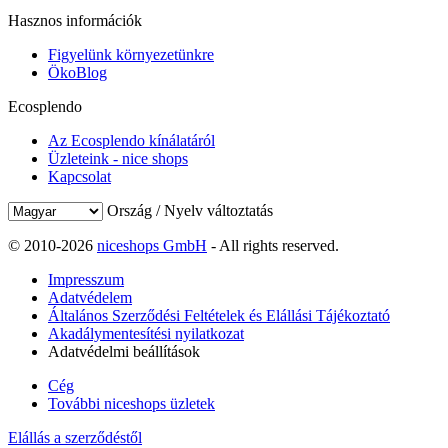
Hasznos információk
Figyelünk környezetünkre
ÖkoBlog
Ecosplendo
Az Ecosplendo kínálatáról
Üzleteink - nice shops
Kapcsolat
Ország / Nyelv változtatás
© 2010-2026
niceshops GmbH
- All rights reserved.
Impresszum
Adatvédelem
Általános Szerződési Feltételek és Elállási Tájékoztató
Akadálymentesítési nyilatkozat
Adatvédelmi beállítások
Cég
További niceshops üzletek
Elállás a szerződéstől