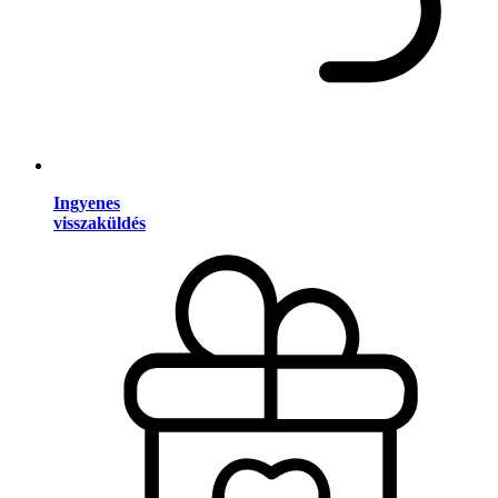
Ingyenes
visszaküldés