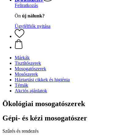
Feliratkozás
Ön
új nálunk?
Ügyfélfiók nyitása
Márkák
Tisztítószerek
Mosogatószerek
Mosószerek
Háztartási cikkek és higiénia
Témák
Akciós ajánlatok
Ökológiai mosogatószerek
Gépi- és kézi mosogatószer
Szűrés és rendezés