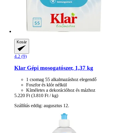
Kosár
4.2 (9)
Klar
Gépi mosogatószer, 1,37 kg
1 csomag 55 alkalmazáshoz elegendő
Foszfor és klór nélkül
Kíméletes a dekorációhoz és mázhoz
5.220 Ft
(3.810 Ft / kg)
Szállítás eddig: augusztus 12.