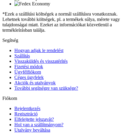
*Ezek a szállítási költségek a normál szállításra vonatkoznak.
Lehetnek további költségek, pl. a termékek súlya, mérete vagy
tulajdonságai miatt. Ezeket az információkat közvetlenül a
termékleírásban találja.
Segítség
Hogyan adjak le rendelést
Szállítás
Visszaküldés és visszatérítés
Fizetési módok
Ügyfélfiókom
Céges ügyfelek
Akciók és utalványok
További segítségre van szüksége?
Fiókom
Bejelentkezés
Regisztráció
Elfelejtette jelszavát?
Hol van a szállítmányom?
Utalvány beváltása