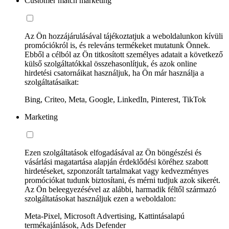
Customer match marketing
Az Ön hozzájárulásával tájékoztatjuk a weboldalunkon kívüli
promóciókról is, és releváns termékeket mutatunk Önnek.
Ebből a célból az Ön titkosított személyes adatait a következő
külső szolgáltatókkal összehasonlítjuk, és azok online
hirdetési csatornáikat használjuk, ha Ön már használja a
szolgáltatásaikat:
Bing, Criteo, Meta, Google, LinkedIn, Pinterest, TikTok
Marketing
Ezen szolgáltatások elfogadásával az Ön böngészési és
vásárlási magatartása alapján érdeklődési köréhez szabott
hirdetéseket, szponzorált tartalmakat vagy kedvezményes
promóciókat tudunk biztosítani, és mérni tudjuk azok sikerét.
Az Ön beleegyezésével az alábbi, harmadik féltől származó
szolgáltatásokat használjuk ezen a weboldalon:
Meta-Pixel, Microsoft Advertising, Kattintásalapú
termékajánlások, Ads Defender