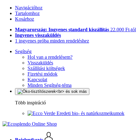
Navigációhoz
Tartalomhoz
Kosárhoz
Magyarország: Ingyenes standard kiszállítás
22.000 Ft-tól
Ingyenes visszaküldés
1 ingyenes próba minden rendeléshez
Segítség
Hol van a rendelésem?
Visszaküldés
Szállítási költségek
Fizetési módok
Kapcsolat
Minden Segítség-téma
Több inspiráció
Eredeti bio- és natúrkozmeikumok
Bejelentkezés