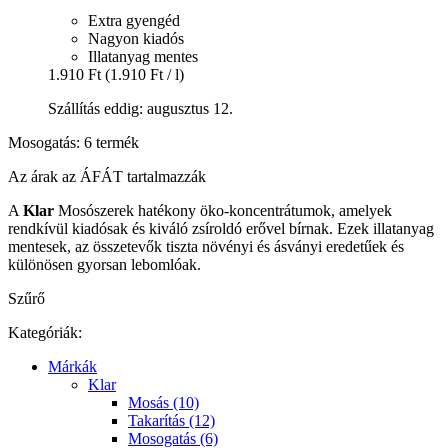
Extra gyengéd
Nagyon kiadós
Illatanyag mentes
1.910 Ft
(1.910 Ft / l)
Szállítás eddig: augusztus 12.
Mosogatás: 6 termék
Az árak az ÁFÁT tartalmazzák
A
Klar
Mosószerek hatékony öko-koncentrátumok, amelyek
rendkívül kiadósak és kiváló zsíroldó erővel bírnak. Ezek illatanyag
mentesek, az összetevők tiszta növényi és ásványi eredetűek és
különösen gyorsan lebomlóak.
Szűrő
Kategóriák:
Márkák
Klar
Mosás (10)
Takarítás (12)
Mosogatás (6)