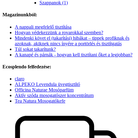
Szappanok (1)
Magazinunkból:
A nappali megfelelő tisztítása
Hogyan védekezzünk a rovarokkal szemben?
Mindenki követ el (takarítási) hibákat – tippek profiknak és
azoknak, akiknek nincs ínyére a portörlés és tisztítgatás
Túl sokat takarítunk?
A kanapé és párnák - hogyan kell tisztítani őket a legjobban?
Ecosplendo felfedezése:
claro
ALPEKO Levendula üvegtisztító
Officina Naturae Mosóparfüm
Aktív szóda mosogatószer koncentrátum
Tea Natura Mosogatókefe