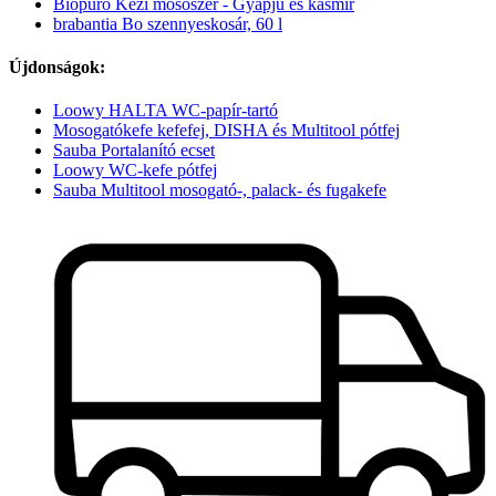
Biopuro Kézi mosószer - Gyapjú és kasmír
brabantia Bo szennyeskosár, 60 l
Újdonságok:
Loowy HALTA WC-papír-tartó
Mosogatókefe kefefej, DISHA és Multitool pótfej
Sauba Portalanító ecset
Loowy WC-kefe pótfej
Sauba Multitool mosogató-, palack- és fugakefe