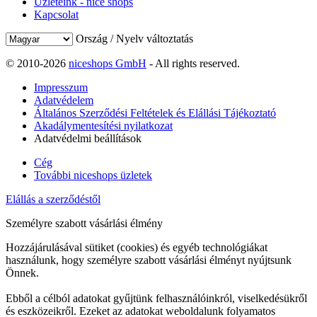
Üzleteink - nice shops
Kapcsolat
Ország / Nyelv változtatás
© 2010-2026
niceshops GmbH
- All rights reserved.
Impresszum
Adatvédelem
Általános Szerződési Feltételek és Elállási Tájékoztató
Akadálymentesítési nyilatkozat
Adatvédelmi beállítások
Cég
További niceshops üzletek
Elállás a szerződéstől
Személyre szabott vásárlási élmény
Hozzájárulásával sütiket (cookies) és egyéb technológiákat
használunk, hogy személyre szabott vásárlási élményt nyújtsunk
Önnek.
Ebből a célból adatokat gyűjtünk felhasználóinkról, viselkedésükről
és eszközeikről. Ezeket az adatokat weboldalunk folyamatos