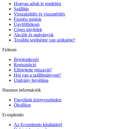
Hogyan adjak le rendelést
Szállítás
Visszaküldés és visszatérítés
Fizetési módok
Ügyfélfiókom
Céges ügyfelek
Akciók és utalványok
További segítségre van szüksége?
Fiókom
Bejelentkezés
Regisztráció
Elfelejtette jelszavát?
Hol van a szállítmányom?
Utalvány beváltása
Hasznos információk
Figyelünk környezetünkre
ÖkoBlog
Ecosplendo
Az Ecosplendo kínálatáról