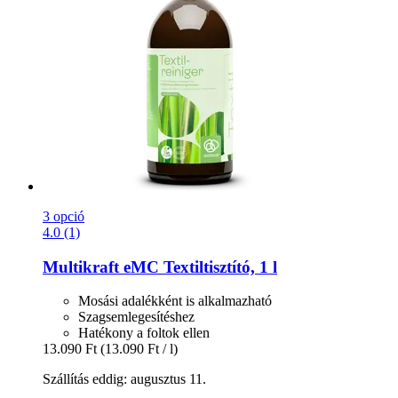
3 opció
4.0 (1)
Multikraft
eMC Textiltisztító, 1 l
Mosási adalékként is alkalmazható
Szagsemlegesítéshez
Hatékony a foltok ellen
13.090 Ft
(13.090 Ft / l)
Szállítás eddig: augusztus 11.