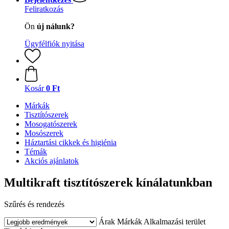
Feliratkozás
Ön
új nálunk?
Ügyfélfiók nyitása
Kosár
0 Ft
Márkák
Tisztítószerek
Mosogatószerek
Mosószerek
Háztartási cikkek és higiénia
Témák
Akciós ajánlatok
Multikraft tisztítószerek kínálatunkban
Szűrés és rendezés
Árak
Márkák
Alkalmazási terület