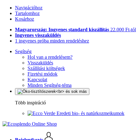
Navigációhoz
Tartalomhoz
Kosárhoz
Magyarország: Ingyenes standard kiszállítás
22.000 Ft-tól
Ingyenes visszaküldés
1 ingyenes próba minden rendeléshez
Segítség
Hol van a rendelésem?
Visszaküldés
Szállítási költségek
Fizetési módok
Kapcsolat
Minden Segítség-téma
Több inspiráció
Eredeti bio- és natúrkozmeikumok
Bejelentkezés