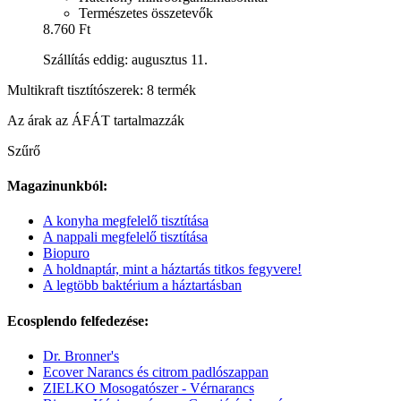
Természetes összetevők
8.760 Ft
Szállítás eddig: augusztus 11.
Multikraft tisztítószerek: 8 termék
Az árak az ÁFÁT tartalmazzák
Szűrő
Magazinunkból:
A konyha megfelelő tisztítása
A nappali megfelelő tisztítása
Biopuro
A holdnaptár, mint a háztartás titkos fegyvere!
A legtöbb baktérium a háztartásban
Ecosplendo felfedezése:
Dr. Bronner's
Ecover Narancs és citrom padlószappan
ZIELKO Mosogatószer - Vérnarancs