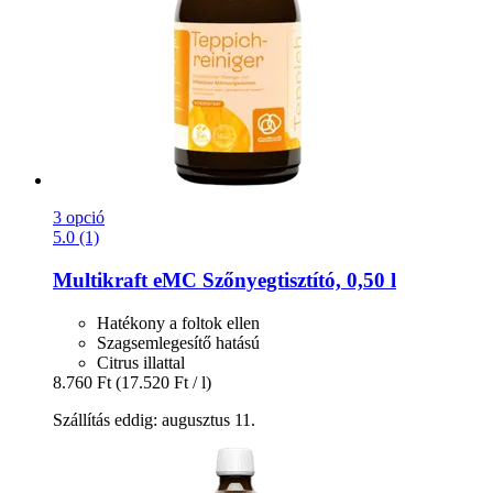
3 opció
5.0 (1)
Multikraft
eMC Szőnyegtisztító, 0,50 l
Hatékony a foltok ellen
Szagsemlegesítő hatású
Citrus illattal
8.760 Ft
(17.520 Ft / l)
Szállítás eddig: augusztus 11.