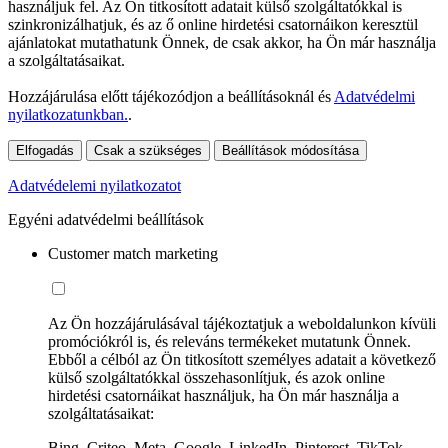
használjuk fel. Az Ön titkosított adatait külső szolgáltatókkal is
szinkronizálhatjuk, és az ő online hirdetési csatornáikon keresztül
ajánlatokat mutathatunk Önnek, de csak akkor, ha Ön már használja
a szolgáltatásaikat.
Hozzájárulása előtt tájékozódjon a beállításoknál és
Adatvédelmi
nyilatkozatunkban.
.
Elfogadás
Csak a szükséges
Beállítások módosítása
Adatvédelemi nyilatkozatot
Egyéni adatvédelmi beállítások
Customer match marketing
Az Ön hozzájárulásával tájékoztatjuk a weboldalunkon kívüli
promóciókról is, és releváns termékeket mutatunk Önnek.
Ebből a célból az Ön titkosított személyes adatait a következő
külső szolgáltatókkal összehasonlítjuk, és azok online
hirdetési csatornáikat használjuk, ha Ön már használja a
szolgáltatásaikat:
Bing, Criteo, Meta, Google, LinkedIn, Pinterest, TikTok