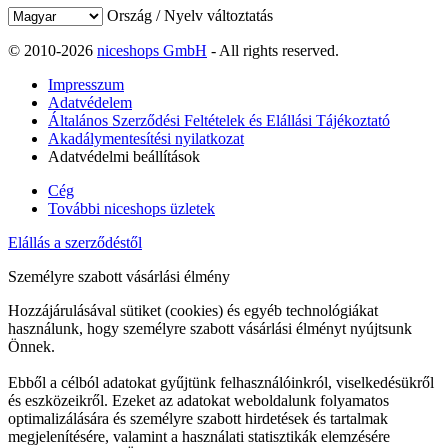
Ország / Nyelv változtatás
© 2010-2026
niceshops GmbH
- All rights reserved.
Impresszum
Adatvédelem
Általános Szerződési Feltételek és Elállási Tájékoztató
Akadálymentesítési nyilatkozat
Adatvédelmi beállítások
Cég
További niceshops üzletek
Elállás a szerződéstől
Személyre szabott vásárlási élmény
Hozzájárulásával sütiket (cookies) és egyéb technológiákat
használunk, hogy személyre szabott vásárlási élményt nyújtsunk
Önnek.
Ebből a célból adatokat gyűjtünk felhasználóinkról, viselkedésükről
és eszközeikről. Ezeket az adatokat weboldalunk folyamatos
optimalizálására és személyre szabott hirdetések és tartalmak
megjelenítésére, valamint a használati statisztikák elemzésére