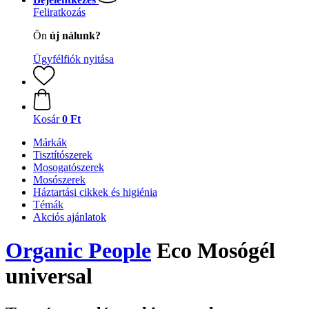
Feliratkozás
Ön
új nálunk?
Ügyfélfiók nyitása
Kosár
0 Ft
Márkák
Tisztítószerek
Mosogatószerek
Mosószerek
Háztartási cikkek és higiénia
Témák
Akciós ajánlatok
Organic People
Eco Mosógél
universal