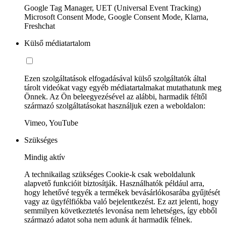
Google Tag Manager, UET (Universal Event Tracking)
Microsoft Consent Mode, Google Consent Mode, Klarna,
Freshchat
Külső médiatartalom
Ezen szolgáltatások elfogadásával külső szolgáltatók által
tárolt videókat vagy egyéb médiatartalmakat mutathatunk meg
Önnek. Az Ön beleegyezésével az alábbi, harmadik féltől
származó szolgáltatásokat használjuk ezen a weboldalon:
Vimeo, YouTube
Szükséges
Mindig aktív
A technikailag szükséges Cookie-k csak weboldalunk
alapvető funkcióit biztosítják. Használhatók például arra,
hogy lehetővé tegyék a termékek bevásárlókosarába gyűjtését
vagy az ügyfélfiókba való bejelentkezést. Ez azt jelenti, hogy
semmilyen következtetés levonása nem lehetséges, így ebből
származó adatot soha nem adunk át harmadik félnek.