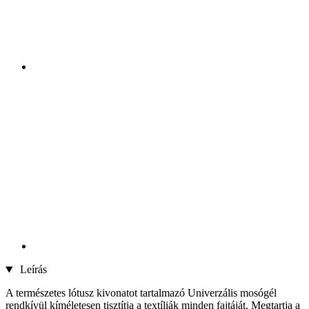
Leírás
A természetes lótusz kivonatot tartalmazó Univerzális mosógél
rendkívül kíméletesen tisztítja a textíliák minden fajtáját. Megtartja a