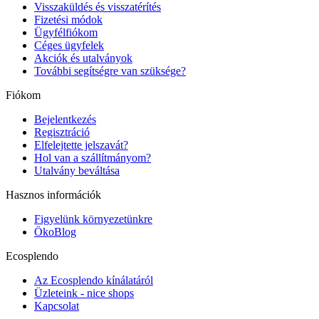
Visszaküldés és visszatérítés
Fizetési módok
Ügyfélfiókom
Céges ügyfelek
Akciók és utalványok
További segítségre van szüksége?
Fiókom
Bejelentkezés
Regisztráció
Elfelejtette jelszavát?
Hol van a szállítmányom?
Utalvány beváltása
Hasznos információk
Figyelünk környezetünkre
ÖkoBlog
Ecosplendo
Az Ecosplendo kínálatáról
Üzleteink - nice shops
Kapcsolat