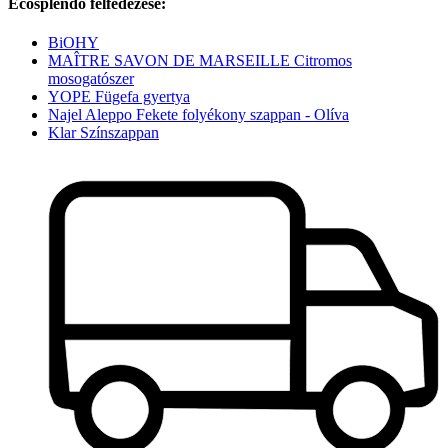
Ecosplendo felfedezése:
BiOHY
MAÎTRE SAVON DE MARSEILLE Citromos
mosogatószer
YOPE Fügefa gyertya
Najel Aleppo Fekete folyékony szappan - Olíva
Klar Színszappan