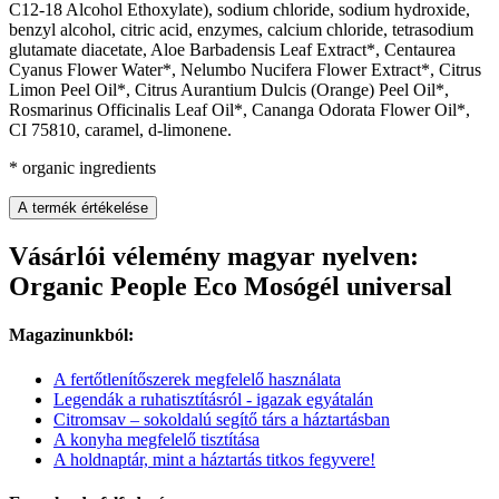
C12-18 Alcohol Ethoxylate), sodium chloride, sodium hydroxide,
benzyl alcohol, citric acid, enzymes, calcium chloride, tetrasodium
glutamate diacetate, Aloe Barbadensis Leaf Extract*, Centaurea
Cyanus Flower Water*, Nelumbo Nucifera Flower Extract*, Citrus
Limon Peel Oil*, Citrus Aurantium Dulcis (Orange) Peel Oil*,
Rosmarinus Officinalis Leaf Oil*, Cananga Odorata Flower Oil*,
CI 75810, caramel, d-limonene.
* organic ingredients
A termék értékelése
Vásárlói vélemény magyar nyelven:
Organic People Eco Mosógél universal
Magazinunkból:
A fertőtlenítőszerek megfelelő használata
Legendák a ruhatisztításról - igazak egyátalán
Citromsav – sokoldalú segítő társ a háztartásban
A konyha megfelelő tisztítása
A holdnaptár, mint a háztartás titkos fegyvere!