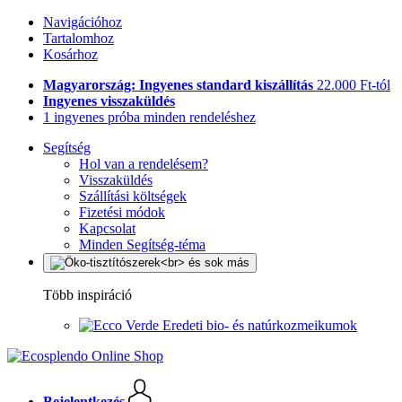
Navigációhoz
Tartalomhoz
Kosárhoz
Magyarország: Ingyenes standard kiszállítás
22.000 Ft-tól
Ingyenes visszaküldés
1 ingyenes próba minden rendeléshez
Segítség
Hol van a rendelésem?
Visszaküldés
Szállítási költségek
Fizetési módok
Kapcsolat
Minden Segítség-téma
Több inspiráció
Eredeti bio- és natúrkozmeikumok
Bejelentkezés