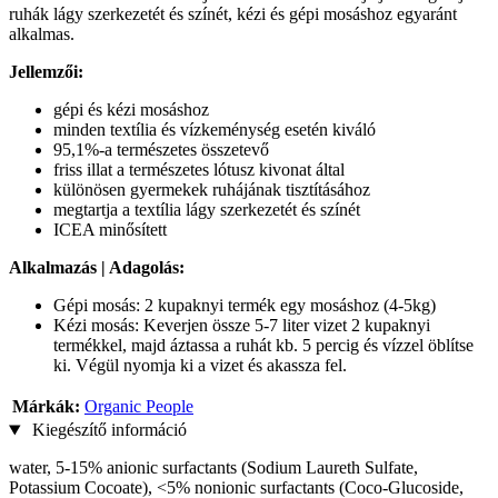
ruhák lágy szerkezetét és színét, kézi és gépi mosáshoz egyaránt
alkalmas.
Jellemzői:
gépi és kézi mosáshoz
minden textília és vízkeménység esetén kiváló
95,1%-a természetes összetevő
friss illat a természetes lótusz kivonat által
különösen gyermekek ruhájának tisztításához
megtartja a textília lágy szerkezetét és színét
ICEA minősített
Alkalmazás | Adagolás:
Gépi mosás: 2 kupaknyi termék egy mosáshoz (4-5kg)
Kézi mosás: Keverjen össze 5-7 liter vizet 2 kupaknyi
termékkel, majd áztassa a ruhát kb. 5 percig és vízzel öblítse
ki. Végül nyomja ki a vizet és akassza fel.
Márkák:
Organic People
Kiegészítő információ
water, 5-15% anionic surfactants (Sodium Laureth Sulfate,
Potassium Cocoate), <5% nonionic surfactants (Сoco-Glucoside,