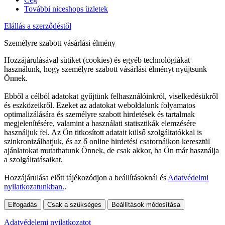
További niceshops üzletek
Elállás a szerződéstől
Személyre szabott vásárlási élmény
Hozzájárulásával sütiket (cookies) és egyéb technológiákat
használunk, hogy személyre szabott vásárlási élményt nyújtsunk
Önnek.
Ebből a célból adatokat gyűjtünk felhasználóinkról, viselkedésükről
és eszközeikről. Ezeket az adatokat weboldalunk folyamatos
optimalizálására és személyre szabott hirdetések és tartalmak
megjelenítésére, valamint a használati statisztikák elemzésére
használjuk fel. Az Ön titkosított adatait külső szolgáltatókkal is
szinkronizálhatjuk, és az ő online hirdetési csatornáikon keresztül
ajánlatokat mutathatunk Önnek, de csak akkor, ha Ön már használja
a szolgáltatásaikat.
Hozzájárulása előtt tájékozódjon a beállításoknál és
Adatvédelmi
nyilatkozatunkban.
.
Elfogadás
Csak a szükséges
Beállítások módosítása
Adatvédelemi nyilatkozatot