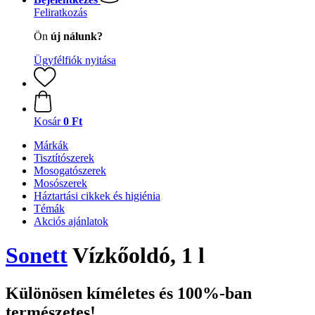
Feliratkozás
Ön
új nálunk?
Ügyfélfiók nyitása
Kosár
0 Ft
Márkák
Tisztítószerek
Mosogatószerek
Mosószerek
Háztartási cikkek és higiénia
Témák
Akciós ajánlatok
Sonett
Vízkőoldó, 1 l
Különösen kíméletes és 100%-ban
természetes!