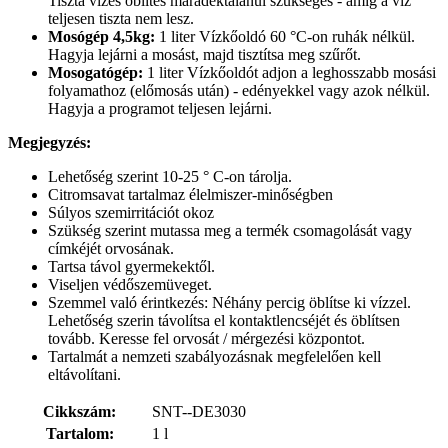
Tiszta vizes öblítés maradéktalanul szükséges - amíg a víz
teljesen tiszta nem lesz.
Mosógép 4,5kg:
1 liter Vízkőoldó 60 °C-on ruhák nélkül.
Hagyja lejárni a mosást, majd tisztítsa meg szűrőt.
Mosogatógép:
1 liter Vízkőoldót adjon a leghosszabb mosási
folyamathoz (előmosás után) - edényekkel vagy azok nélkül. ​
Hagyja a programot teljesen lejárni.
Megjegyzés:
Lehetőség szerint 10-25 ° C-on tárolja.
Citromsavat tartalmaz élelmiszer-minőségben
Súlyos szemirritációt okoz
Szükség szerint mutassa meg a termék csomagolását vagy
címkéjét orvosának.
Tartsa távol gyermekektől.
Viseljen védőszemüveget.
Szemmel való érintkezés: Néhány percig öblítse ki vízzel.
Lehetőség szerin távolítsa el kontaktlencséjét és öblítsen
tovább. Keresse fel orvosát / mérgezési központot.
Tartalmát a nemzeti szabályozásnak megfelelően kell
eltávolítani.
Cikkszám:
SNT--DE3030
Tartalom:
1 l