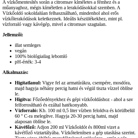
A vízkőmentesítés során a citromsav kíméletes a fémhez és a
műanyaghoz, mégis kíméletlen a lerakódásokkal szemben. A
Vízkőoldó sokoldalúan felhasználható, mindenhol ahol erős
vízkőlerakódások keletkeznek. Ideális készülékekhez, mint pl.
vízforraló vagy kávégép, mivel a citromsav szagtalan.
Jellemzői:
illat semleges
vegán
100% biológiailag lebomló
pH-érték: 3-4
Alkalmazás:
Hígítatlanul:
Vigye fel az armatúrákra, csempére, mosdóra,
majd hagyja néhány percig hatni és végül tiszta vízzel öblítse
le.
Higítva:
Főzőedényekhez és gépi vízkőoldáshoz - ahol a sav
felforrosítható és ezáltal hatékonyabb.
Vízforraló:
Kb. 100 ml 0,5 liter vízben feloldva és körülbelül
60 ° C-ra melegítve. Hagyja 20-30 percig hatni, majd
alaposan öblítse le.
Kávéfőző:
Adjon 200 ml Vízkőoldót és 800ml vizet a
kávéfőző viztartályába. Vízkőtelenítsen a gép utasítása szerint.