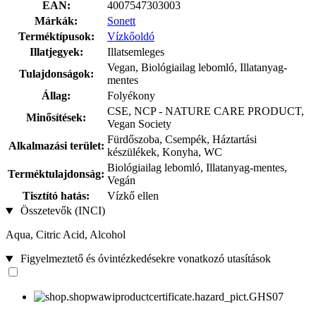
EAN:
4007547303003
Márkák:
Sonett
Terméktípusok:
Vízkőoldó
Illatjegyek:
Illatsemleges
Vegan, Biológiailag lebomló, Illatanyag-
Tulajdonságok:
mentes
Állag:
Folyékony
CSE, NCP - NATURE CARE PRODUCT,
Minősítések:
Vegan Society
Fürdőszoba, Csempék, Háztartási
Alkalmazási terület:
készülékek, Konyha, WC
Biológiailag lebomló, Illatanyag-mentes,
Terméktulajdonság:
Vegán
Tisztító hatás:
Vízkő ellen
Összetevők (INCI)
Aqua, Citric Acid, Alcohol
Figyelmeztető és óvintézkedésekre vonatkozó utasítások