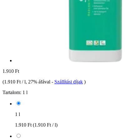
1.910 Ft
(
1.910 Ft / l
, 27% áfával
-
Szállítási díjak
)
Tartalom:
1 l
1 l
1.910 Ft
(1.910 Ft / l)