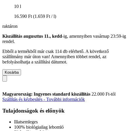
10 l
16.590 Ft
(1.659 Ft / l)
raktáron
Kiszállítás augusztus 11., kedd
-ig, amennyiben
vasárnap 23:59-ig
rendel.
Ebből a termékből már csak 114 db elérhető. A következő
szállítmány már úton van! Amennyiben többet rendel, az
befolyásolhatja a szállítási dátumot.
Kosárba
Magyarország: Ingyenes standard kiszállítás
22.000 Ft-tól
Szállítás és kézbesítés - További információk
Tulajdonságok és előnyök
Illatsemleges
100% biológiailag lebomló