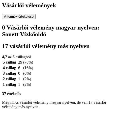
Vásárlói vélemények
A termék értékelése
0 Vásárlói vélemény magyar nyelven:
Sonett Vízkőoldó
17 vásárlói vélemény más nyelven
4,7
az 5 csillagból
5 csillag
29
(78%)
4 csillag
6
(16%)
3 csillag
0
(0%)
2 csillag
1
(2%)
1 csillag
1
(2%)
37
értékelés
Még nincs vásárlói vélemény magyar nyelven, de van 17 vásárlói
vélemény más nyelven.