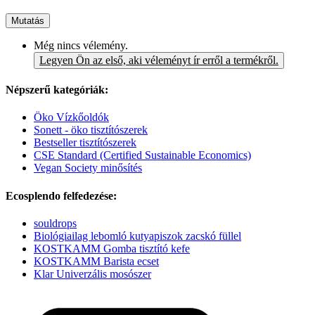
Mutatás
Még nincs vélemény.
Legyen Ön az első, aki véleményt ír erről a termékről.
Népszerű kategóriák:
Öko Vízkőoldók
Sonett - öko tisztítószerek
Bestseller tisztítószerek
CSE Standard (Certified Sustainable Economics)
Vegan Society minősítés
Ecosplendo felfedezése:
souldrops
Biológiailag lebomló kutyapiszok zacskó füllel
KOSTKAMM Gomba tisztító kefe
KOSTKAMM Barista ecset
Klar Univerzális mosószer