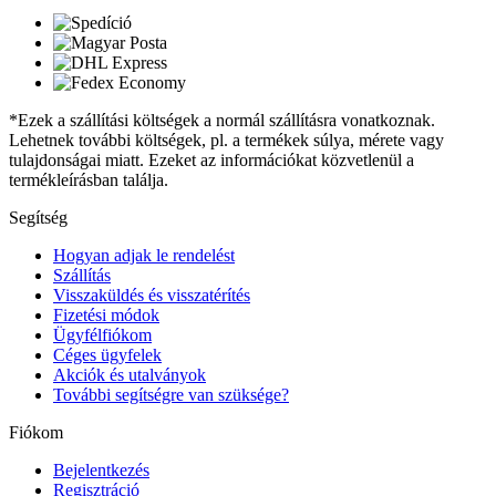
*Ezek a szállítási költségek a normál szállításra vonatkoznak.
Lehetnek további költségek, pl. a termékek súlya, mérete vagy
tulajdonságai miatt. Ezeket az információkat közvetlenül a
termékleírásban találja.
Segítség
Hogyan adjak le rendelést
Szállítás
Visszaküldés és visszatérítés
Fizetési módok
Ügyfélfiókom
Céges ügyfelek
Akciók és utalványok
További segítségre van szüksége?
Fiókom
Bejelentkezés
Regisztráció