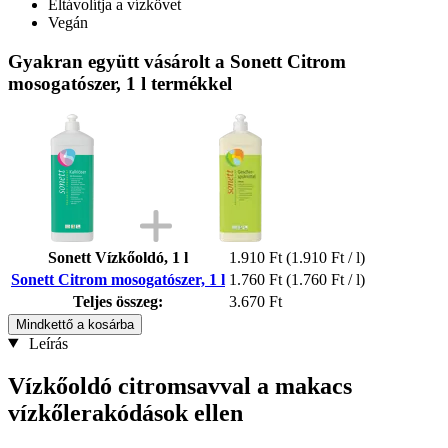
Eltávolítja a vízkövet
Vegán
Gyakran együtt vásárolt a Sonett Citrom
mosogatószer, 1 l termékkel
Sonett Vízkőoldó, 1 l
1.910 Ft
(1.910 Ft / l)
Sonett Citrom mosogatószer, 1 l
1.760 Ft
(1.760 Ft / l)
Teljes összeg:
3.670 Ft
Mindkettő a kosárba
Leírás
Vízkőoldó citromsavval a makacs
vízkőlerakódások ellen