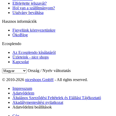
Elfelejtette jelszavát?
Hol van a szállítmányom?
Utalvány beváltása
Hasznos információk
Figyelünk környezetünkre
ÖkoBlog
Ecosplendo
Az Ecosplendo kínálatáról
Üzleteink - nice shops
Kapcsolat
Ország / Nyelv változtatás
© 2010-2026
niceshops GmbH
- All rights reserved.
Impresszum
Adatvédelem
Általános Szerződési Feltételek és Elállási Tájékoztató
Akadálymentesítési nyilatkozat
Adatvédelmi beállítások
Cég