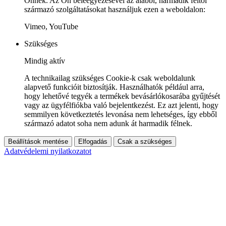
Önnek. Az Ön beleegyezésével az alábbi, harmadik féltől
származó szolgáltatásokat használjuk ezen a weboldalon:
Vimeo, YouTube
Szükséges
Mindig aktív
A technikailag szükséges Cookie-k csak weboldalunk
alapvető funkcióit biztosítják. Használhatók például arra,
hogy lehetővé tegyék a termékek bevásárlókosarába gyűjtését
vagy az ügyfélfiókba való bejelentkezést. Ez azt jelenti, hogy
semmilyen következtetés levonása nem lehetséges, így ebből
származó adatot soha nem adunk át harmadik félnek.
Beállítások mentése
Elfogadás
Csak a szükséges
Adatvédelemi nyilatkozatot