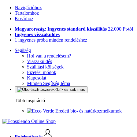
Navigációhoz
Tartalomhoz
Kosárhoz
Magyarország: Ingyenes standard kiszállítás
22.000 Ft-tól
Ingyenes visszaküldés
1 ingyenes próba minden rendeléshez
Segítség
Hol van a rendelésem?
Visszaküldés
Szállítási költségek
Fizetési módok
Kapcsolat
Minden Segítség-téma
Több inspiráció
Eredeti bio- és natúrkozmeikumok
Bejelentkezés