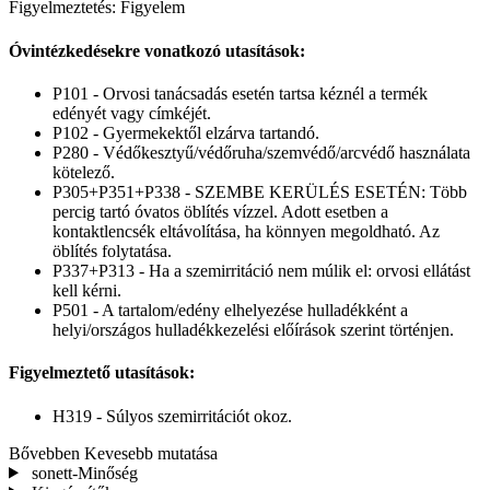
Figyelmeztetés: Figyelem
Óvintézkedésekre vonatkozó utasítások:
P101 - Orvosi tanácsadás esetén tartsa kéznél a termék
edényét vagy címkéjét.
P102 - Gyermekektől elzárva tartandó.
P280 - Védőkesztyű/védőruha/szemvédő/arcvédő használata
kötelező.
P305+P351+P338 - SZEMBE KERÜLÉS ESETÉN: Több
percig tartó óvatos öblítés vízzel. Adott esetben a
kontaktlencsék eltávolítása, ha könnyen megoldható. Az
öblítés folytatása.
P337+P313 - Ha a szemirritáció nem múlik el: orvosi ellátást
kell kérni.
P501 - A tartalom/edény elhelyezése hulladékként a
helyi/országos hulladékkezelési előírások szerint történjen.
Figyelmeztető utasítások:
H319 - Súlyos szemirritációt okoz.
Bővebben
Kevesebb mutatása
sonett-Minőség