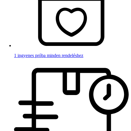
1 ingyenes próba minden rendeléshez