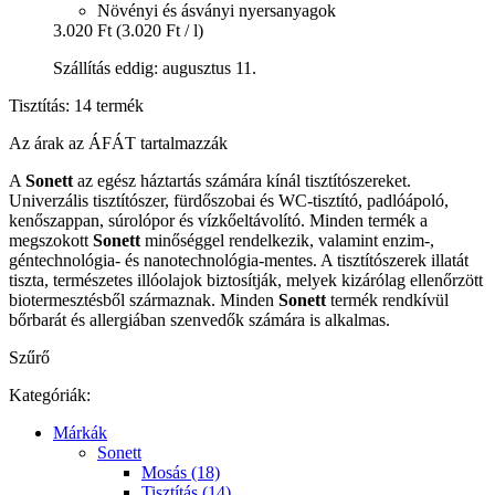
Növényi és ásványi nyersanyagok
3.020 Ft
(3.020 Ft / l)
Szállítás eddig: augusztus 11.
Tisztítás: 14 termék
Az árak az ÁFÁT tartalmazzák
A
Sonett
az egész háztartás számára kínál tisztítószereket.
Univerzális tisztítószer, fürdőszobai és WC-tisztító, padlóápoló,
kenőszappan, súrolópor és vízkőeltávolító. Minden termék a
megszokott
Sonett
minőséggel rendelkezik, valamint enzim-,
géntechnológia- és nanotechnológia-mentes. A tisztítószerek illatát
tiszta, természetes illóolajok biztosítják, melyek kizárólag ellenőrzött
biotermesztésből származnak. Minden
Sonett
termék rendkívül
bőrbarát és allergiában szenvedők számára is alkalmas.
Szűrő
Kategóriák:
Márkák
Sonett
Mosás (18)
Tisztítás (14)