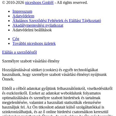
© 2010-2026
niceshops GmbH
- All rights reserved.
Impresszum
Adatvédelem
Általános Szerződési Feltételek és Elállási Tájékoztató
Akadálymentesítési nyilatkozat
Adatvédelmi beállítások
Cég
További niceshops üzletek
Elállás a szerződéstől
Személyre szabott vásárlási élmény
Hozzájárulásával sütiket (cookies) és egyéb technológiákat
használunk, hogy személyre szabott vásárlási élményt nyújtsunk
Önnek.
Ebből a célból adatokat gyűjtünk felhasználóinkról, viselkedésükről
és eszközeikről. Ezeket az adatokat weboldalunk folyamatos
optimalizálására és személyre szabott hirdetések és tartalmak
megjelenítésére, valamint a használati statisztikák elemzésére
használjuk fel. Az Ön titkosított adatait külső szolgáltatókkal is
szinkronizálhatjuk, és az ő online hirdetési csatornáikon keresztül