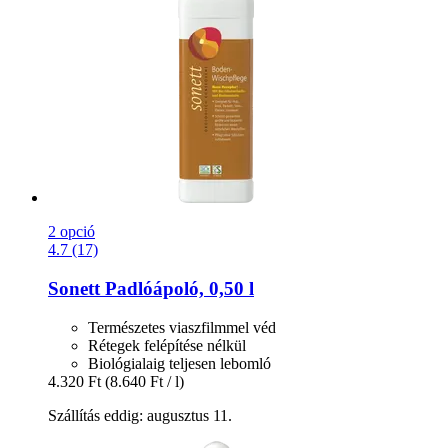
2 opció
4.7 (17)
Sonett
Padlóápoló, 0,50 l
Természetes viaszfilmmel véd
Rétegek felépítése nélkül
Biológialaig teljesen lebomló
4.320 Ft
(8.640 Ft / l)
Szállítás eddig: augusztus 11.