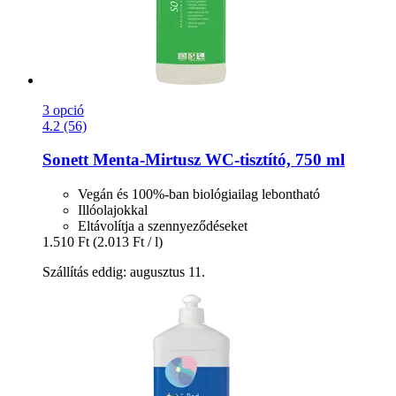
3 opció
4.2 (56)
Sonett
Menta-​Mirtusz WC-​tisztító, 750 ml
Vegán és 100%-ban biológiailag lebontható
Illóolajokkal
Eltávolítja a szennyeződéseket
1.510 Ft
(2.013 Ft / l)
Szállítás eddig: augusztus 11.