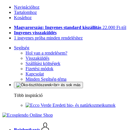
Navigációhoz
Tartalomhoz
Kosárhoz
Magyarország: Ingyenes standard kiszállítás
22.000 Ft-tól
Ingyenes visszaküldés
1 ingyenes próba minden rendeléshez
Segítség
Hol van a rendelésem?
Visszaküldés
Szállítási költségek
Fizetési módok
Kapcsolat
Minden Segítség-téma
Több inspiráció
Eredeti bio- és natúrkozmeikumok
Bejelentkezés