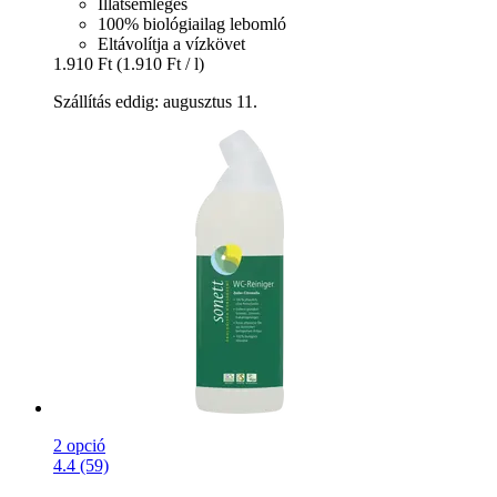
Illatsemleges
100% biológiailag lebomló
Eltávolítja a vízkövet
1.910 Ft
(1.910 Ft / l)
Szállítás eddig: augusztus 11.
2 opció
4.4 (59)