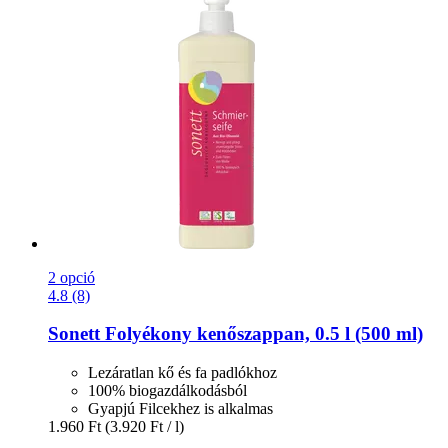
2 opció
4.8 (8)
Sonett
Folyékony kenőszappan, 0.5 l (500 ml)
Lezáratlan kő és fa padlókhoz
100% biogazdálkodásból
Gyapjú Filcekhez is alkalmas
1.960 Ft
(3.920 Ft / l)