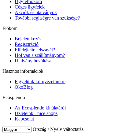
Ügyfélfiókom
Céges ügyfelek
Akciók és utalványok
További segítségre van szüksége?
Fiókom
Bejelentkezés
Regisztráció
Elfelejtette jelszavát?
Hol van a szállítmányom?
Utalvány beváltása
Hasznos információk
Figyelünk környezetünkre
ÖkoBlog
Ecosplendo
Az Ecosplendo kínálatáról
Üzleteink - nice shops
Kapcsolat
Ország / Nyelv változtatás