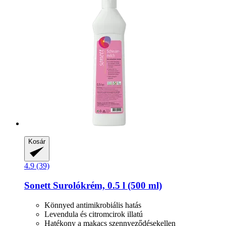
Kosár
4.9 (39)
Sonett
Surolókrém, 0.5 l (500 ml)
Könnyed antimikrobiális hatás
Levendula és citromcirok illatú
Hatékony a makacs szennyeződésekellen