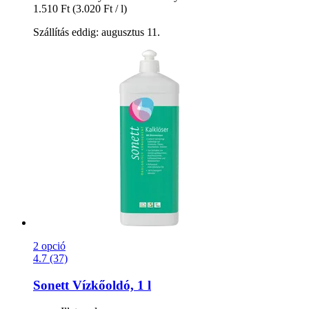
1.510 Ft
(3.020 Ft / l)
Szállítás eddig: augusztus 11.
2 opció
4.7 (37)
Sonett
Vízkőoldó, 1 l