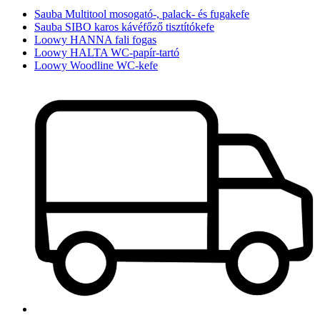
Sauba Multitool mosogató-, palack- és fugakefe
Sauba SIBO karos kávéfőző tisztítókefe
Loowy HANNA fali fogas
Loowy HALTA WC-papír-tartó
Loowy Woodline WC-kefe