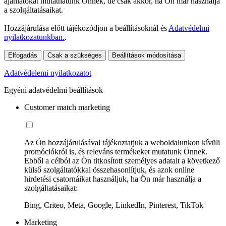
ajánlatokat mutathatunk Önnek, de csak akkor, ha Ön már használja
a szolgáltatásaikat.
Hozzájárulása előtt tájékozódjon a beállításoknál és
Adatvédelmi
nyilatkozatunkban.
.
Elfogadás
Csak a szükséges
Beállítások módosítása
Adatvédelemi nyilatkozatot
Egyéni adatvédelmi beállítások
Customer match marketing
Az Ön hozzájárulásával tájékoztatjuk a weboldalunkon kívüli
promóciókról is, és releváns termékeket mutatunk Önnek.
Ebből a célból az Ön titkosított személyes adatait a következő
külső szolgáltatókkal összehasonlítjuk, és azok online
hirdetési csatornáikat használjuk, ha Ön már használja a
szolgáltatásaikat:
Bing, Criteo, Meta, Google, LinkedIn, Pinterest, TikTok
Marketing