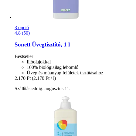
3 opció
4.8 (50)
Sonett
Üvegtisztító, 1 l
Bestseller
Illóolajokkal
100% biológiailag lebomló
Üveg és műanyag felületek tisztításához
2.170 Ft
(2.170 Ft / l)
Szállítás eddig: augusztus 11.