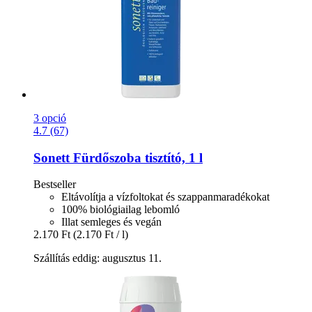
3 opció
4.7 (67)
Sonett
Fürdőszoba tisztító, 1 l
Bestseller
Eltávolítja a vízfoltokat és szappanmaradékokat
100% biológiailag lebomló
Illat semleges és vegán
2.170 Ft
(2.170 Ft / l)
Szállítás eddig: augusztus 11.