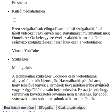
Freshchat
Külső médiatartalom
Ezen szolgáltatások elfogadásával külső szolgáltatók által
tárolt videókat vagy egyéb médiatartalmakat mutathatunk meg
Önnek. Az Ön beleegyezésével az alábbi, harmadik féltől
származó szolgáltatásokat használjuk ezen a weboldalon:
Vimeo, YouTube
Szükséges
Mindig aktív
A technikailag szükséges Cookie-k csak weboldalunk
alapvető funkcióit biztosítják. Használhatók például arra,
hogy lehetővé tegyék a termékek bevásárlókosarába gyűjtését
vagy az ügyfélfiókba való bejelentkezést. Ez azt jelenti, hogy
semmilyen következtetés levonása nem lehetséges, így ebből
származó adatot soha nem adunk át harmadik félnek.
Beállítások mentése
Elfogadás
Csak a szükséges