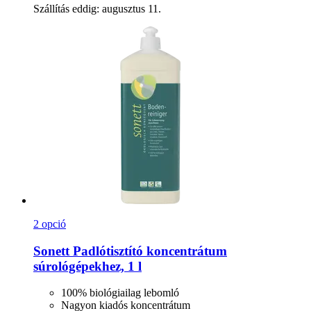
Szállítás eddig: augusztus 11.
2 opció
Sonett
Padlótisztító koncentrátum
súrológépekhez, 1 l
100% biológiailag lebomló
Nagyon kiadós koncentrátum