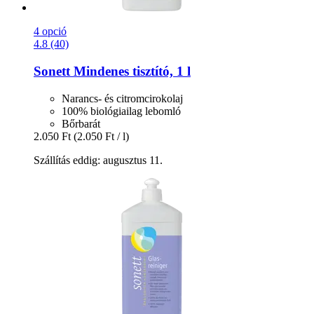
4 opció
4.8 (40)
Sonett
Mindenes tisztító, 1 l
Narancs- és citromcirokolaj
100% biológiailag lebomló
Bőrbarát
2.050 Ft
(2.050 Ft / l)
Szállítás eddig: augusztus 11.