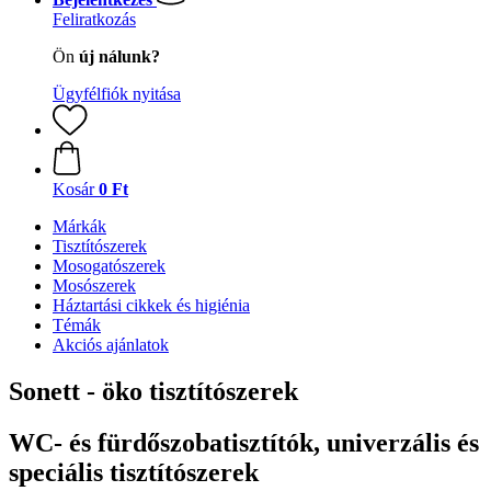
Feliratkozás
Ön
új nálunk?
Ügyfélfiók nyitása
Kosár
0 Ft
Márkák
Tisztítószerek
Mosogatószerek
Mosószerek
Háztartási cikkek és higiénia
Témák
Akciós ajánlatok
Sonett - öko tisztítószerek
WC- és fürdőszobatisztítók, univerzális és
speciális tisztítószerek