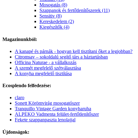
Mosogatás (8)
Szappanok és fertőtlenítőszerek (11)
Sensitiv (8)
Kereskedelem (2)
Kiegészítők (4)
Magazinunkból:
A kanapé és párnák - hogyan kell tisztítani őket a legjobban?
Citromsav – sokoldalú segítő társ a háztartásban
Officina Naturae - a vállalkozás
A szemét megfelelő szétválasztása
A konyha megfelelő tisztítása
Ecosplendo felfedezése:
claro
Sonett Körömvirág mosogatószer
Tranquillo Vintage Garden konyharuha
ALPEKO Vadmenta felület-fertőtlenítőszer
Fekete szappanpaszta lenolajjal
Újdonságok: