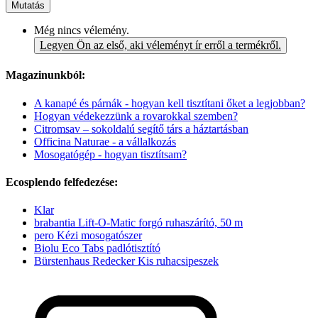
Mutatás
Még nincs vélemény.
Legyen Ön az első, aki véleményt ír erről a termékről.
Magazinunkból:
A kanapé és párnák - hogyan kell tisztítani őket a legjobban?
Hogyan védekezzünk a rovarokkal szemben?
Citromsav – sokoldalú segítő társ a háztartásban
Officina Naturae - a vállalkozás
Mosogatógép - hogyan tisztítsam?
Ecosplendo felfedezése:
Klar
brabantia Lift-O-Matic forgó ruhaszárító, 50 m
pero Kézi mosogatószer
Biolu Eco Tabs padlótisztító
Bürstenhaus Redecker Kis ruhacsipeszek