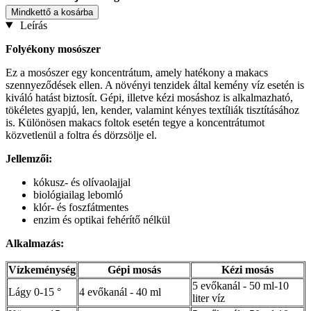
Mindkettő a kosárba
Leírás
Folyékony mosószer
Ez a mosószer egy koncentrátum, amely hatékony a makacs
szennyeződések ellen. A növényi tenzidek által kemény víz esetén is
kiváló hatást biztosít. Gépi, illetve kézi mosáshoz is alkalmazható,
tökéletes gyapjú, len, kender, valamint kényes textíliák tisztításához
is. Különösen makacs foltok esetén tegye a koncentrátumot
közvetlenül a foltra és dörzsölje el.
Jellemzői:
kókusz- és olívaolajjal
biológiailag lebomló
klór- és foszfátmentes
enzim és optikai fehérítő nélkül
Alkalmazás:
Vízkeménység
Gépi mosás
Kézi mosás
5 evőkanál - 50 ml-10
Lágy 0-15 °
4 evőkanál - 40 ml
liter víz