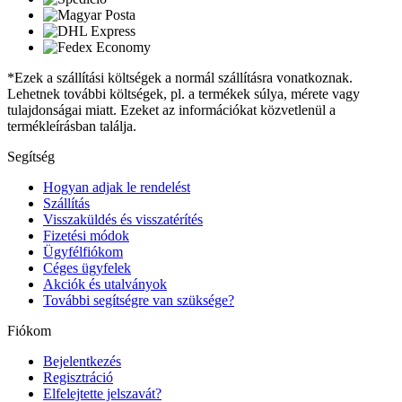
*Ezek a szállítási költségek a normál szállításra vonatkoznak.
Lehetnek további költségek, pl. a termékek súlya, mérete vagy
tulajdonságai miatt. Ezeket az információkat közvetlenül a
termékleírásban találja.
Segítség
Hogyan adjak le rendelést
Szállítás
Visszaküldés és visszatérítés
Fizetési módok
Ügyfélfiókom
Céges ügyfelek
Akciók és utalványok
További segítségre van szüksége?
Fiókom
Bejelentkezés
Regisztráció
Elfelejtette jelszavát?