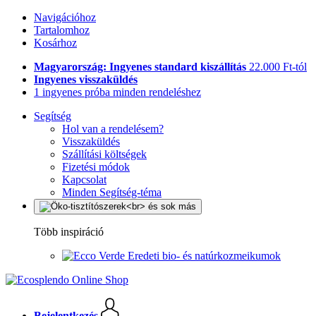
Navigációhoz
Tartalomhoz
Kosárhoz
Magyarország: Ingyenes standard kiszállítás
22.000 Ft-tól
Ingyenes visszaküldés
1 ingyenes próba minden rendeléshez
Segítség
Hol van a rendelésem?
Visszaküldés
Szállítási költségek
Fizetési módok
Kapcsolat
Minden Segítség-téma
Több inspiráció
Eredeti bio- és natúrkozmeikumok
Bejelentkezés