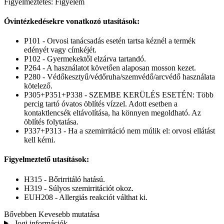
Figyelmeztetés: Figyelem
Óvintézkedésekre vonatkozó utasítások:
P101 - Orvosi tanácsadás esetén tartsa kéznél a termék
edényét vagy címkéjét.
P102 - Gyermekektől elzárva tartandó.
P264 - A használatot követően alaposan mosson kezet.
P280 - Védőkesztyű/védőruha/szemvédő/arcvédő használata
kötelező.
P305+P351+P338 - SZEMBE KERÜLÉS ESETÉN: Több
percig tartó óvatos öblítés vízzel. Adott esetben a
kontaktlencsék eltávolítása, ha könnyen megoldható. Az
öblítés folytatása.
P337+P313 - Ha a szemirritáció nem múlik el: orvosi ellátást
kell kérni.
Figyelmeztető utasítások:
H315 - Bőrirritáló hatású.
H319 - Súlyos szemirritációt okoz.
EUH208 - Allergiás reakciót válthat ki.
Bővebben
Kevesebb mutatása
Jogi információk