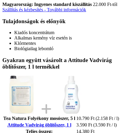
Magyarország: Ingyenes standard kiszállítás
22.000 Ft-tól
Szállítás és kézbesítés - További információk
Tulajdonságok és előnyök
Kiadós koncentrátum
Alkalmas kemény víz esetén is
Klórmentes
Biológiailag lebomló
Gyakran együtt vásárolt a Attitude Vadvirág
öblítőszer, 1 l termékkel
Tea Natura Folyékony mosószer, 5 l
10.790 Ft
(2.158 Ft / l)
Attitude Vadvirág öblítőszer, 1 l
3.590 Ft
(3.590 Ft / l)
Teljes összeg:
14.380 Ft