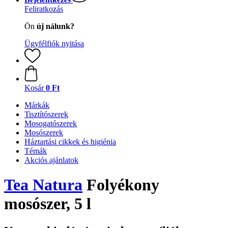
Feliratkozás
Ön
új nálunk?
Ügyfélfiók nyitása
Kosár
0 Ft
Márkák
Tisztítószerek
Mosogatószerek
Mosószerek
Háztartási cikkek és higiénia
Témák
Akciós ajánlatok
Tea Natura
Folyékony
mosószer, 5 l