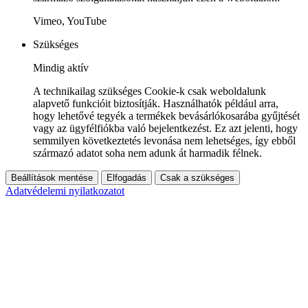
Vimeo, YouTube
Szükséges
Mindig aktív
A technikailag szükséges Cookie-k csak weboldalunk
alapvető funkcióit biztosítják. Használhatók például arra,
hogy lehetővé tegyék a termékek bevásárlókosarába gyűjtését
vagy az ügyfélfiókba való bejelentkezést. Ez azt jelenti, hogy
semmilyen következtetés levonása nem lehetséges, így ebből
származó adatot soha nem adunk át harmadik félnek.
Beállítások mentése
Elfogadás
Csak a szükséges
Adatvédelemi nyilatkozatot