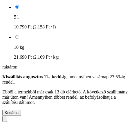
5 l
10.790 Ft
(2.158 Ft / l)
10 kg
21.690 Ft
(2.169 Ft / kg)
raktáron
Kiszállítás augusztus 11., kedd
-ig, amennyiben
vasárnap 23:59-ig
rendel.
Ebből a termékből már csak 13 db elérhető. A következő szállítmány
már úton van! Amennyiben többet rendel, az befolyásolhatja a
szállítási dátumot.
Kosárba