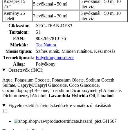
Közepes 15 -
5 evőkanál - 50 ml-10
5 evőkanál - 50 ml
25 °
liter víz
Kemény 25
5 evőkanál - 50 ml-10
7 evőkanál - 70 ml
°felett
liter víz
Cikkszám:
XEC-TEAN-DES3
Tartalom:
5 l
EAN:
8032697810176
Márkák:
Tea Natura
Mosás típusa:
Színes ruhák, Minden ruhához, Kézi mosás
Terméktípusok:
Folyékony mosószer
Állag:
Folyékony
Összetevők (INCI)
Aqua, Potassium Cocoate, Potassium Oleate, Sodium Coceth
Sulfate, Caprylyl/Capryl Glucoside, Coco Glucoside,
Cocamidopropyl Betaine, Trisodium Dicarboxymethyl Alaninate,
Dichlorobenzyl Alcohol,
Lavandula Hybrida Oil
,
Linalool
Figyelmeztető és óvintézkedésekre vonatkozó utasítások