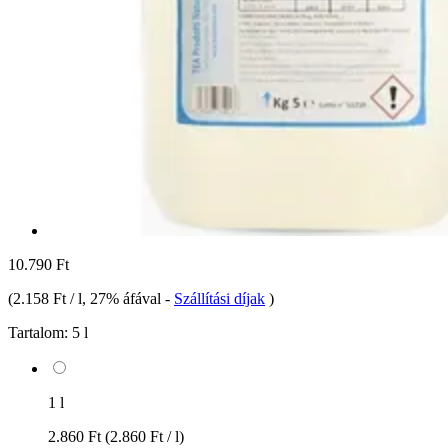
10.790 Ft
(
2.158 Ft / l
, 27% áfával
-
Szállítási díjak
)
Tartalom:
5 l
1 l
2.860 Ft
(2.860 Ft / l)