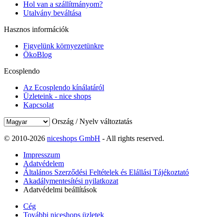
Hol van a szállítmányom?
Utalvány beváltása
Hasznos információk
Figyelünk környezetünkre
ÖkoBlog
Ecosplendo
Az Ecosplendo kínálatáról
Üzleteink - nice shops
Kapcsolat
Ország / Nyelv változtatás
© 2010-2026
niceshops GmbH
- All rights reserved.
Impresszum
Adatvédelem
Általános Szerződési Feltételek és Elállási Tájékoztató
Akadálymentesítési nyilatkozat
Adatvédelmi beállítások
Cég
További niceshops üzletek