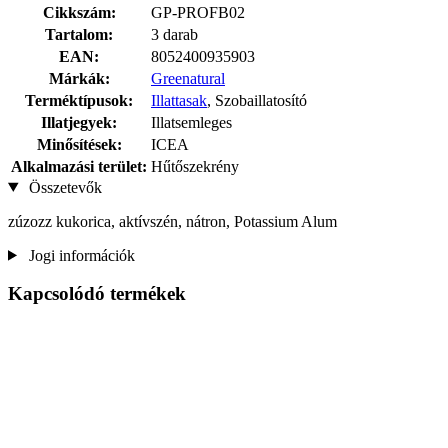
Cikkszám:
GP-PROFB02
Tartalom:
3 darab
EAN:
8052400935903
Márkák:
Greenatural
Terméktípusok:
Illattasak
, Szobaillatosító
Illatjegyek:
Illatsemleges
Minősítések:
ICEA
Alkalmazási terület:
Hűtőszekrény
Összetevők
zúzozz kukorica, aktívszén, nátron, Potassium Alum
Jogi információk
Kapcsolódó termékek