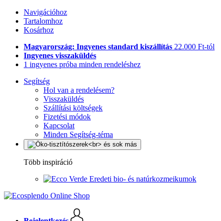
Navigációhoz
Tartalomhoz
Kosárhoz
Magyarország: Ingyenes standard kiszállítás
22.000 Ft-tól
Ingyenes visszaküldés
1 ingyenes próba minden rendeléshez
Segítség
Hol van a rendelésem?
Visszaküldés
Szállítási költségek
Fizetési módok
Kapcsolat
Minden Segítség-téma
Több inspiráció
Eredeti bio- és natúrkozmeikumok
Bejelentkezés