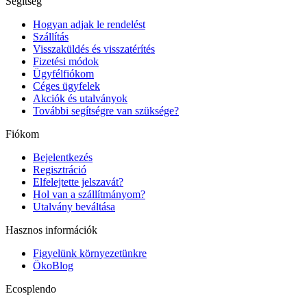
Segítség
Hogyan adjak le rendelést
Szállítás
Visszaküldés és visszatérítés
Fizetési módok
Ügyfélfiókom
Céges ügyfelek
Akciók és utalványok
További segítségre van szüksége?
Fiókom
Bejelentkezés
Regisztráció
Elfelejtette jelszavát?
Hol van a szállítmányom?
Utalvány beváltása
Hasznos információk
Figyelünk környezetünkre
ÖkoBlog
Ecosplendo