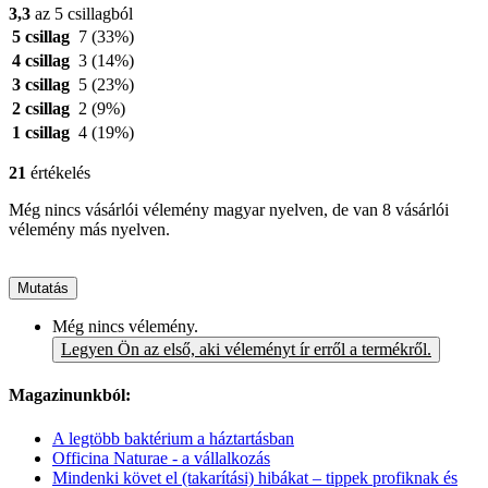
3,3
az 5 csillagból
5 csillag
7
(33%)
4 csillag
3
(14%)
3 csillag
5
(23%)
2 csillag
2
(9%)
1 csillag
4
(19%)
21
értékelés
Még nincs vásárlói vélemény magyar nyelven, de van 8 vásárlói
vélemény más nyelven.
Mutatás
Még nincs vélemény.
Legyen Ön az első, aki véleményt ír erről a termékről.
Magazinunkból:
A legtöbb baktérium a háztartásban
Officina Naturae - a vállalkozás
Mindenki követ el (takarítási) hibákat – tippek profiknak és