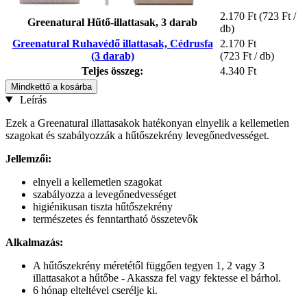
2.170 Ft
(723 Ft /
Greenatural Hűtő-illattasak, 3 darab
db)
Greenatural Ruhavédő illattasak, Cédrusfa
2.170 Ft
(3 darab)
(723 Ft / db)
Teljes összeg:
4.340 Ft
Mindkettő a kosárba
Leírás
Ezek a Greenatural illattasakok hatékonyan elnyelik a kellemetlen
szagokat és szabályozzák a hűtőszekrény levegőnedvességet.
Jellemzői:
elnyeli a kellemetlen szagokat
szabályozza a levegőnedvességet
higiénikusan tiszta hűtőszekrény
természetes és fenntartható összetevők
Alkalmazás:
A hűtőszekrény méretétől függően tegyen 1, 2 vagy 3
illattasakot a hűtőbe - Akassza fel vagy fektesse el bárhol.
6 hónap elteltével cserélje ki.