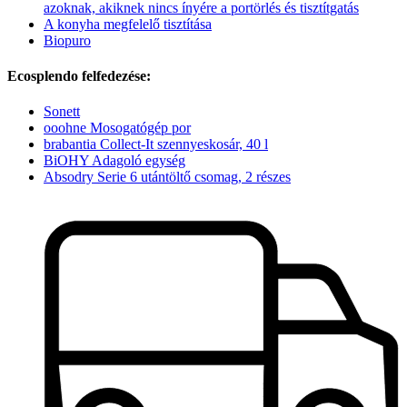
azoknak, akiknek nincs ínyére a portörlés és tisztítgatás
A konyha megfelelő tisztítása
Biopuro
Ecosplendo felfedezése:
Sonett
ooohne Mosogatógép por
brabantia Collect-It szennyeskosár, 40 l
BiOHY Adagoló egység
Absodry Serie 6 utántöltő csomag, 2 részes