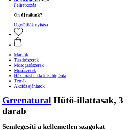
Feliratkozás
Ön
új nálunk?
Ügyfélfiók nyitása
Márkák
Tisztítószerek
Mosogatószerek
Mosószerek
Háztartási cikkek és higiénia
Témák
Akciós ajánlatok
Greenatural
Hűtő-illattasak, 3
darab
Semlegesíti a kellemetlen szagokat