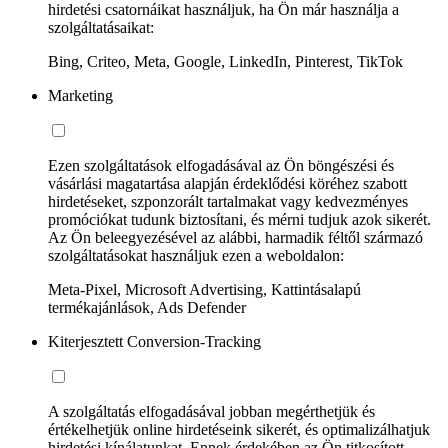
hirdetési csatornáikat használjuk, ha Ön már használja a
szolgáltatásaikat:
Bing, Criteo, Meta, Google, LinkedIn, Pinterest, TikTok
Marketing
Ezen szolgáltatások elfogadásával az Ön böngészési és
vásárlási magatartása alapján érdeklődési köréhez szabott
hirdetéseket, szponzorált tartalmakat vagy kedvezményes
promóciókat tudunk biztosítani, és mérni tudjuk azok sikerét.
Az Ön beleegyezésével az alábbi, harmadik féltől származó
szolgáltatásokat használjuk ezen a weboldalon:
Meta-Pixel, Microsoft Advertising, Kattintásalapú
termékajánlások, Ads Defender
Kiterjesztett Conversion-Tracking
A szolgáltatás elfogadásával jobban megérthetjük és
értékelhetjük online hirdetéseink sikerét, és optimalizálhatjuk
hirdetési kínálatunkat. Ennek érdekében az Ön titkosított