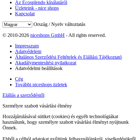
Az Ecosplendo kínálatáról
Üzleteink - nice shops
Kapcsolat
Ország / Nyelv változtatás
© 2010-2026
niceshops GmbH
- All rights reserved.
Impresszum
Adatvédelem
Általános Szerződési Feltételek és Elállási Tájékoztató
Akadálymentesítési nyilatkozat
Adatvédelmi beállítások
Cég
További niceshops üzletek
Elállás a szerződéstől
Személyre szabott vásárlási élmény
Hozzájárulásával sütiket (cookies) és egyéb technológiákat
használunk, hogy személyre szabott vásárlási élményt nyújtsunk
Önnek.
Ebből a célból adatokat gyűjtünk felhasználóinkról, viselkedésükről