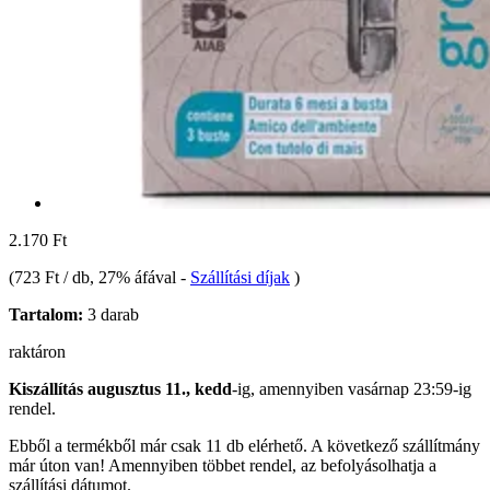
2.170 Ft
(
723 Ft / db
, 27% áfával
-
Szállítási díjak
)
Tartalom:
3 darab
raktáron
Kiszállítás augusztus 11., kedd
-ig, amennyiben
vasárnap 23:59-ig
rendel.
Ebből a termékből már csak 11 db elérhető. A következő szállítmány
már úton van! Amennyiben többet rendel, az befolyásolhatja a
szállítási dátumot.