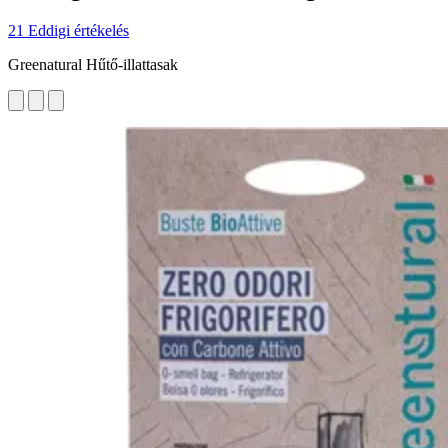
21 Eddigi értékelés
Greenatural Hűtő-illattasak