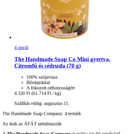
4 opció
The Handmade Soap Co
Mini gyertya,
Citromfű és cédrusfa (70 g)
100% szójaviasz
Illóolajokkal
A fokozott otthonosságért
4.320 Ft
(61.714 Ft / kg)
Szállítás eddig: augusztus 11.
The Handmade Soap Company: 4 termék
Az árak az ÁFÁT tartalmazzák
A
The Handmade Soap Company
ír márka kiváló minőségű