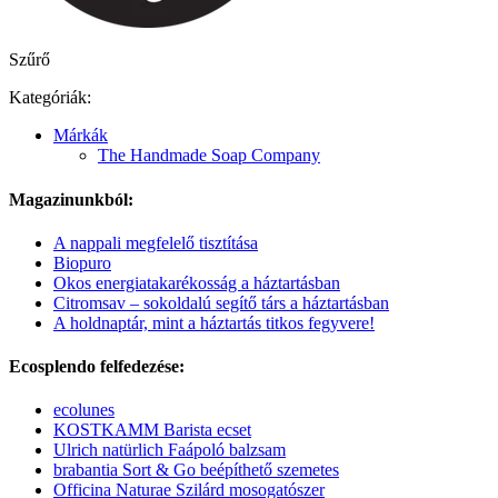
Szűrő
Kategóriák:
Márkák
The Handmade Soap Company
Magazinunkból:
A nappali megfelelő tisztítása
Biopuro
Okos energiatakarékosság a háztartásban
Citromsav – sokoldalú segítő társ a háztartásban
A holdnaptár, mint a háztartás titkos fegyvere!
Ecosplendo felfedezése:
ecolunes
KOSTKAMM Barista ecset
Ulrich natürlich Faápoló balzsam
brabantia Sort & Go beépíthető szemetes
Officina Naturae Szilárd mosogatószer