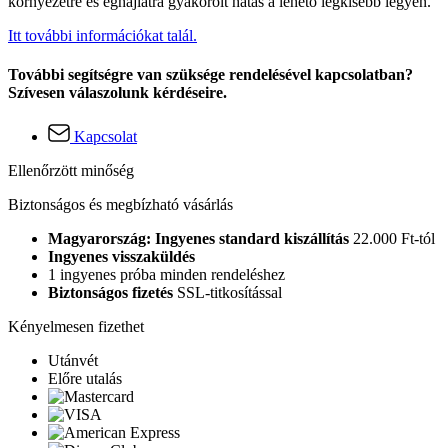
környezetre és éghajlatra gyakorolt hatás a lehető legkisebb legyen.
Itt további információkat talál.
További segítségre van szüksége rendelésével kapcsolatban?
Szívesen válaszolunk kérdéseire.
Kapcsolat
Ellenőrzött minőség
Biztonságos és megbízható vásárlás
Magyarország: Ingyenes standard kiszállítás
22.000 Ft-tól
Ingyenes visszaküldés
1 ingyenes próba minden rendeléshez
Biztonságos fizetés
SSL-titkosítással
Kényelmesen fizethet
Utánvét
Előre utalás