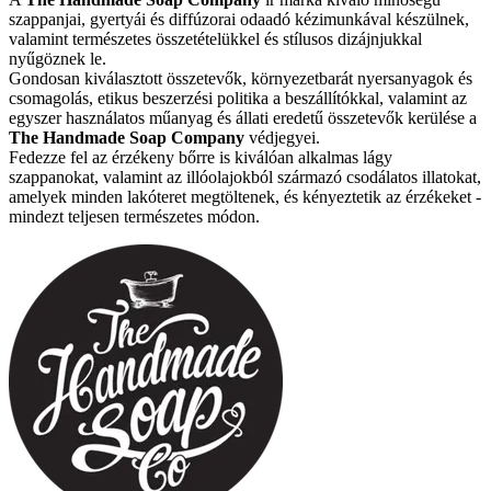
szappanjai, gyertyái és diffúzorai odaadó kézimunkával készülnek,
valamint természetes összetételükkel és stílusos dizájnjukkal
nyűgöznek le.
Gondosan kiválasztott összetevők, környezetbarát nyersanyagok és
csomagolás, etikus beszerzési politika a beszállítókkal, valamint az
egyszer használatos műanyag és állati eredetű összetevők kerülése a
The Handmade Soap Company
védjegyei.
Fedezze fel az érzékeny bőrre is kiválóan alkalmas lágy
szappanokat, valamint az illóolajokból származó csodálatos illatokat,
amelyek minden lakóteret megtöltenek, és kényeztetik az érzékeket -
mindezt teljesen természetes módon.