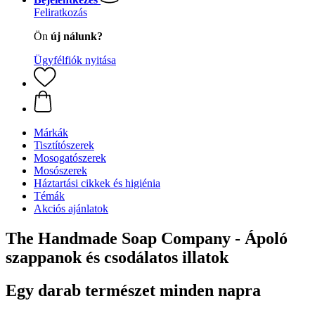
Feliratkozás
Ön
új nálunk?
Ügyfélfiók nyitása
Márkák
Tisztítószerek
Mosogatószerek
Mosószerek
Háztartási cikkek és higiénia
Témák
Akciós ajánlatok
The Handmade Soap Company - Ápoló
szappanok és csodálatos illatok
Egy darab természet minden napra