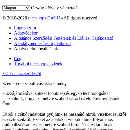
Ország / Nyelv változtatás
© 2010-2026
niceshops GmbH
- All rights reserved.
Impresszum
Adatvédelem
Általános Szerződési Feltételek és Elállási Tájékoztató
Akadálymentesítési nyilatkozat
Adatvédelmi beállítások
Cég
További niceshops üzletek
Elállás a szerződéstől
Személyre szabott vásárlási élmény
Hozzájárulásával sütiket (cookies) és egyéb technológiákat
használunk, hogy személyre szabott vásárlási élményt nyújtsunk
Önnek.
Ebből a célból adatokat gyűjtünk felhasználóinkról, viselkedésükről
és eszközeikről. Ezeket az adatokat weboldalunk folyamatos
optimalizálására és személyre szabott hirdetések és tartalmak
megjelenítésére, valamint a használati statisztikák elemzésére