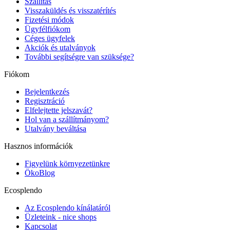
Szállítás
Visszaküldés és visszatérítés
Fizetési módok
Ügyfélfiókom
Céges ügyfelek
Akciók és utalványok
További segítségre van szüksége?
Fiókom
Bejelentkezés
Regisztráció
Elfelejtette jelszavát?
Hol van a szállítmányom?
Utalvány beváltása
Hasznos információk
Figyelünk környezetünkre
ÖkoBlog
Ecosplendo
Az Ecosplendo kínálatáról
Üzleteink - nice shops
Kapcsolat