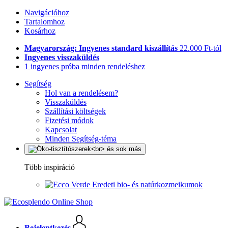
Navigációhoz
Tartalomhoz
Kosárhoz
Magyarország: Ingyenes standard kiszállítás
22.000 Ft-tól
Ingyenes visszaküldés
1 ingyenes próba minden rendeléshez
Segítség
Hol van a rendelésem?
Visszaküldés
Szállítási költségek
Fizetési módok
Kapcsolat
Minden Segítség-téma
Több inspiráció
Eredeti bio- és natúrkozmeikumok
Bejelentkezés