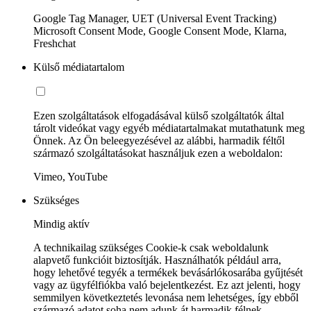
Google Tag Manager, UET (Universal Event Tracking)
Microsoft Consent Mode, Google Consent Mode, Klarna,
Freshchat
Külső médiatartalom
Ezen szolgáltatások elfogadásával külső szolgáltatók által
tárolt videókat vagy egyéb médiatartalmakat mutathatunk meg
Önnek. Az Ön beleegyezésével az alábbi, harmadik féltől
származó szolgáltatásokat használjuk ezen a weboldalon:
Vimeo, YouTube
Szükséges
Mindig aktív
A technikailag szükséges Cookie-k csak weboldalunk
alapvető funkcióit biztosítják. Használhatók például arra,
hogy lehetővé tegyék a termékek bevásárlókosarába gyűjtését
vagy az ügyfélfiókba való bejelentkezést. Ez azt jelenti, hogy
semmilyen következtetés levonása nem lehetséges, így ebből
származó adatot soha nem adunk át harmadik félnek.