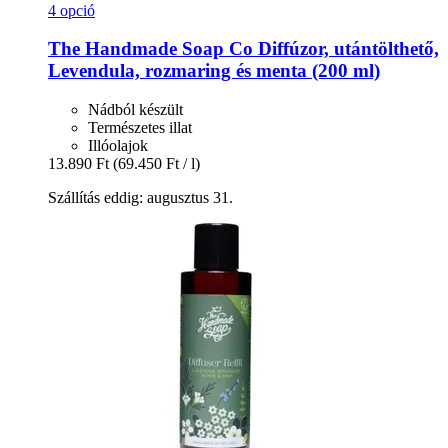
4 opció
The Handmade Soap Co
Diffúzor, utántölthető,
Levendula, rozmaring és menta (200 ml)
Nádból készült
Természetes illat
Illóolajok
13.890 Ft
(69.450 Ft / l)
Szállítás eddig: augusztus 31.