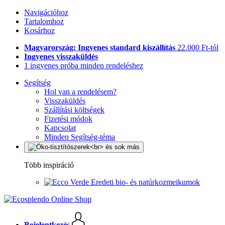
Navigációhoz
Tartalomhoz
Kosárhoz
Magyarország: Ingyenes standard kiszállítás
22.000 Ft-tól
Ingyenes visszaküldés
1 ingyenes próba minden rendeléshez
Segítség
Hol van a rendelésem?
Visszaküldés
Szállítási költségek
Fizetési módok
Kapcsolat
Minden Segítség-téma
Több inspiráció
Eredeti bio- és natúrkozmeikumok
Bejelentkezés