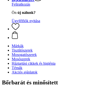
Feliratkozás
Ön
új nálunk?
Ügyfélfiók nyitása
Márkák
Tisztítószerek
Mosogatószerek
Mosószerek
Háztartási cikkek és higiénia
Témák
Akciós ajánlatok
Bőrbarát és minősített