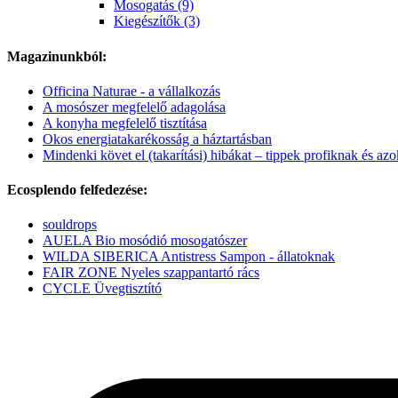
Mosogatás (9)
Kiegészítők (3)
Magazinunkból:
Officina Naturae - a vállalkozás
A mosószer megfelelő adagolása
A konyha megfelelő tisztítása
Okos energiatakarékosság a háztartásban
Mindenki követ el (takarítási) hibákat – tippek profiknak és azok
Ecosplendo felfedezése:
souldrops
AUELA Bio mosódió mosogatószer
WILDA SIBERICA Antistress Sampon - állatoknak
FAIR ZONE Nyeles szappantartó rács
CYCLE Üvegtisztító