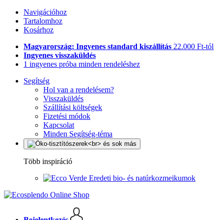
Navigációhoz
Tartalomhoz
Kosárhoz
Magyarország: Ingyenes standard kiszállítás
22.000 Ft-tól
Ingyenes visszaküldés
1 ingyenes próba minden rendeléshez
Segítség
Hol van a rendelésem?
Visszaküldés
Szállítási költségek
Fizetési módok
Kapcsolat
Minden Segítség-téma
Több inspiráció
Eredeti bio- és natúrkozmeikumok
Bejelentkezés