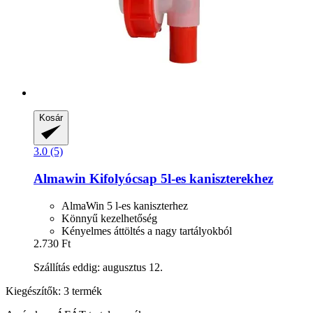
Kosár
3.0 (5)
Almawin
Kifolyócsap 5l-​es kaniszterekhez
AlmaWin 5 l-es kaniszterhez
Könnyű kezelhetőség
Kényelmes áttöltés a nagy tartályokból
2.730 Ft
Szállítás eddig: augusztus 12.
Kiegészítők: 3 termék