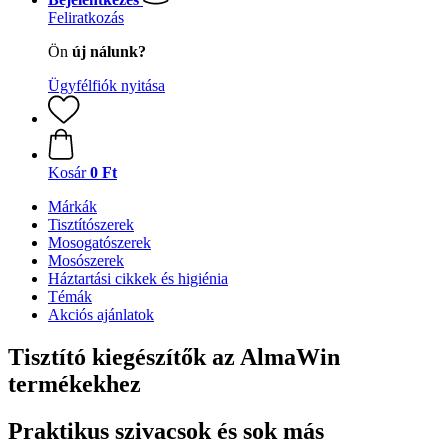
Feliratkozás
Ön
új nálunk?
Ügyfélfiók nyitása
Kosár
0 Ft
Márkák
Tisztítószerek
Mosogatószerek
Mosószerek
Háztartási cikkek és higiénia
Témák
Akciós ajánlatok
Tisztító kiegészítők az AlmaWin
termékekhez
Praktikus szivacsok és sok más