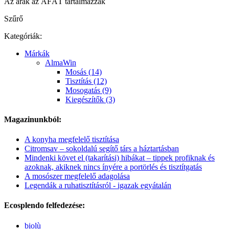
Az árak az ÁFÁT tartalmazzák
Szűrő
Kategóriák:
Márkák
AlmaWin
Mosás (14)
Tisztítás (12)
Mosogatás (9)
Kiegészítők (3)
Magazinunkból:
A konyha megfelelő tisztítása
Citromsav – sokoldalú segítő társ a háztartásban
Mindenki követ el (takarítási) hibákat – tippek profiknak és
azoknak, akiknek nincs ínyére a portörlés és tisztítgatás
A mosószer megfelelő adagolása
Legendák a ruhatisztításról - igazak egyátalán
Ecosplendo felfedezése:
biolù