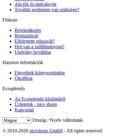
Akciók és utalványok
További segítségre van szüksége?
Fiókom
Bejelentkezés
Regisztráció
Elfelejtette jelszavát?
Hol van a szállítmányom?
Utalvány beváltása
Hasznos információk
Figyelünk környezetünkre
ÖkoBlog
Ecosplendo
Az Ecosplendo kínálatáról
Üzleteink - nice shops
Kapcsolat
Ország / Nyelv változtatás
© 2010-2026
niceshops GmbH
- All rights reserved.