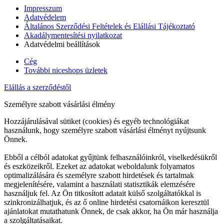
Impresszum
Adatvédelem
Általános Szerződési Feltételek és Elállási Tájékoztató
Akadálymentesítési nyilatkozat
Adatvédelmi beállítások
Cég
További niceshops üzletek
Elállás a szerződéstől
Személyre szabott vásárlási élmény
Hozzájárulásával sütiket (cookies) és egyéb technológiákat
használunk, hogy személyre szabott vásárlási élményt nyújtsunk
Önnek.
Ebből a célból adatokat gyűjtünk felhasználóinkról, viselkedésükről
és eszközeikről. Ezeket az adatokat weboldalunk folyamatos
optimalizálására és személyre szabott hirdetések és tartalmak
megjelenítésére, valamint a használati statisztikák elemzésére
használjuk fel. Az Ön titkosított adatait külső szolgáltatókkal is
szinkronizálhatjuk, és az ő online hirdetési csatornáikon keresztül
ajánlatokat mutathatunk Önnek, de csak akkor, ha Ön már használja
a szolgáltatásaikat.