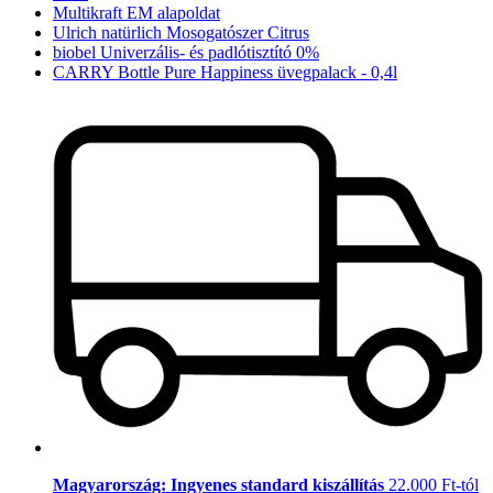
Multikraft EM alapoldat
Ulrich natürlich Mosogatószer Citrus
biobel Univerzális- és padlótisztító 0%
CARRY Bottle Pure Happiness üvegpalack - 0,4l
Magyarország: Ingyenes standard kiszállítás
22.000 Ft-tól