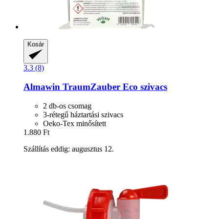
Kosár
3.3 (8)
Almawin
TraumZauber Eco szivacs
2 db-os csomag
3-rétegű háztartási szivacs
Oeko-Tex minősített
1.880 Ft
Szállítás eddig: augusztus 12.