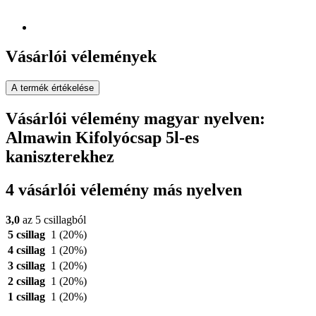
Vásárlói vélemények
A termék értékelése
Vásárlói vélemény magyar nyelven:
Almawin Kifolyócsap 5l-es
kaniszterekhez
4 vásárlói vélemény más nyelven
3,0
az 5 csillagból
5 csillag
1
(20%)
4 csillag
1
(20%)
3 csillag
1
(20%)
2 csillag
1
(20%)
1 csillag
1
(20%)