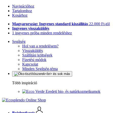
Navigációhoz
Tartalomhoz
Kosárhoz
Magyarország: Ingyenes standard kiszállítás
22.000 Ft-tól
Ingyenes visszaküldés
1 ingyenes próba minden rendeléshez
Segítség
Hol van a rendelésem?
Visszaküldés
Szállítási költségek
Fizetési módok
Kapcsolat
Minden Segítség-téma
Több inspiráció
Eredeti bio- és natúrkozmeikumok
Bejelentkezés