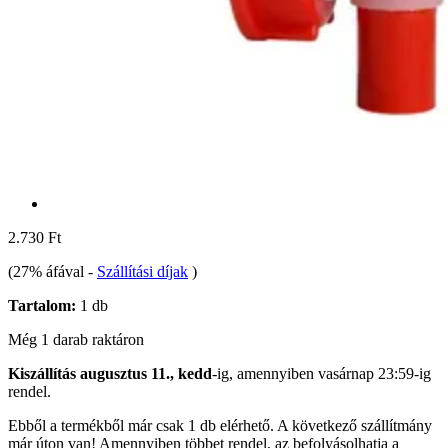
2.730 Ft
(27% áfával
-
Szállítási díjak
)
Tartalom:
1 db
Még 1 darab raktáron
Kiszállítás augusztus 11., kedd
-ig, amennyiben
vasárnap 23:59-ig
rendel.
Ebből a termékből már csak 1 db elérhető. A következő szállítmány
már úton van! Amennyiben többet rendel, az befolyásolhatja a