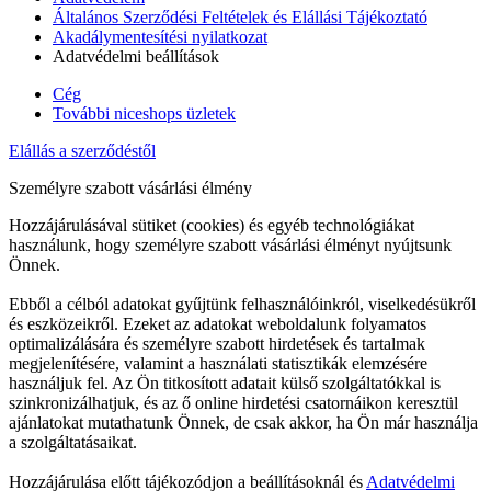
Általános Szerződési Feltételek és Elállási Tájékoztató
Akadálymentesítési nyilatkozat
Adatvédelmi beállítások
Cég
További niceshops üzletek
Elállás a szerződéstől
Személyre szabott vásárlási élmény
Hozzájárulásával sütiket (cookies) és egyéb technológiákat
használunk, hogy személyre szabott vásárlási élményt nyújtsunk
Önnek.
Ebből a célból adatokat gyűjtünk felhasználóinkról, viselkedésükről
és eszközeikről. Ezeket az adatokat weboldalunk folyamatos
optimalizálására és személyre szabott hirdetések és tartalmak
megjelenítésére, valamint a használati statisztikák elemzésére
használjuk fel. Az Ön titkosított adatait külső szolgáltatókkal is
szinkronizálhatjuk, és az ő online hirdetési csatornáikon keresztül
ajánlatokat mutathatunk Önnek, de csak akkor, ha Ön már használja
a szolgáltatásaikat.
Hozzájárulása előtt tájékozódjon a beállításoknál és
Adatvédelmi