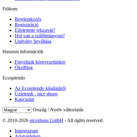
Fiókom
Bejelentkezés
Regisztráció
Elfelejtette jelszavát?
Hol van a szállítmányom?
Utalvány beváltása
Hasznos információk
Figyelünk környezetünkre
ÖkoBlog
Ecosplendo
Az Ecosplendo kínálatáról
Üzleteink - nice shops
Kapcsolat
Ország / Nyelv változtatás
© 2010-2026
niceshops GmbH
- All rights reserved.
Impresszum
Adatvédelem