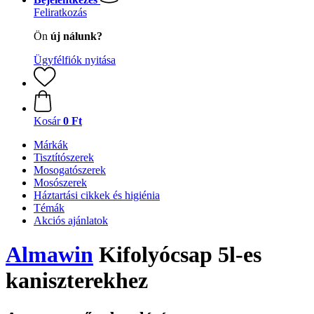
Feliratkozás
Ön
új nálunk?
Ügyfélfiók nyitása
Kosár
0 Ft
Márkák
Tisztítószerek
Mosogatószerek
Mosószerek
Háztartási cikkek és higiénia
Témák
Akciós ajánlatok
Almawin
Kifolyócsap 5l-es
kaniszterekhez