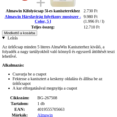
Almawin Kifolyócsap 5l-es kaniszterekhez
2.730 Ft
Almawin Hársfavirág folyékony mosószer -
9.980 Ft
Color, 5 l
(1.996 Ft / l)
Teljes összeg:
12.710 Ft
Mindkettő a kosárba
Leírás
Az ürítőcsap minden 5 literes AlmaWin Kaniszterhez kiváló, a
folyadék a nagy tartályokból való könnyű és egyszerű áttöltését teszi
lehetővé.
Alkalmazás:
Csavarja be a csapot
Fektesse a kanisztert a keskeny oldalára és állítsa be az
ürítőcsapot
A kar elforgatásával megnyitja a csapot
Cikkszám:
BG-267508
Tartalom:
1 db
EAN:
4019555705663
Márkák:
Almawin