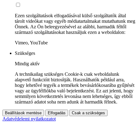
Ezen szolgáltatások elfogadásával külső szolgáltatók által
tárolt videókat vagy egyéb médiatartalmakat mutathatunk meg
Önnek. Az Ön beleegyezésével az alábbi, harmadik féltől
származó szolgáltatásokat használjuk ezen a weboldalon:
Vimeo, YouTube
Szükséges
Mindig aktív
A technikailag szükséges Cookie-k csak weboldalunk
alapvető funkcióit biztosítják. Használhatók például arra,
hogy lehetővé tegyék a termékek bevásárlókosarába gyűjtését
vagy az ügyfélfiókba való bejelentkezést. Ez azt jelenti, hogy
semmilyen következtetés levonása nem lehetséges, így ebből
származó adatot soha nem adunk át harmadik félnek.
Beállítások mentése
Elfogadás
Csak a szükséges
Adatvédelemi nyilatkozatot