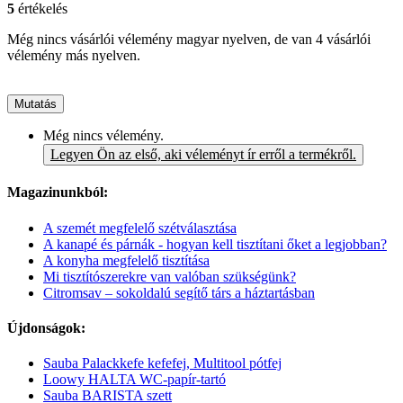
5
értékelés
Még nincs vásárlói vélemény magyar nyelven, de van 4 vásárlói
vélemény más nyelven.
Mutatás
Még nincs vélemény.
Legyen Ön az első, aki véleményt ír erről a termékről.
Magazinunkból:
A szemét megfelelő szétválasztása
A kanapé és párnák - hogyan kell tisztítani őket a legjobban?
A konyha megfelelő tisztítása
Mi tisztítószerekre van valóban szükségünk?
Citromsav – sokoldalú segítő társ a háztartásban
Újdonságok:
Sauba Palackkefe kefefej, Multitool pótfej
Loowy HALTA WC-papír-tartó
Sauba BARISTA szett