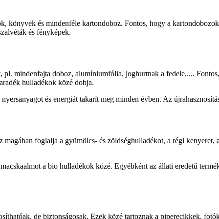
tok, könyvek és mindenféle kartondoboz. Fontos, hogy a kartondobozok 
szalvéták és fényképek.
, pl. mindenfajta doboz, alumíniumfólia, joghurtnak a fedele,.... Font
aradék hulladékok közé dobja.
yersanyagot és energiát takarít meg minden évben. Az újrahasznosítás i
ában foglalja a gyümölcs- és zöldséghulladékot, a régi kenyeret, a tojás
macskaalmot a bio hulladékok közé. Egyébként az állati eredetű terméke
thatóak, de biztonságosak. Ezek közé tartoznak a piperecikkek, fotók,