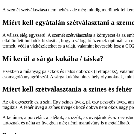
A szemét szétválasztása nem nehéz - de még mindig merülnek fel kérdé
Miért kell egyátalán szétválasztani a szem
A válasz elég egyszerű. A szemét szétválasztása a környezet és az em
elkülönített hulladék biztosítja, hogy a válogató üzemek optimálisan
termelt, védi a vízkészleteket és a talajt, valamint kevesebb lesz a CO2
Mi kerül a sárga kukába / táska?
Ezekben a műanyag palackok és italos dobozok (Tetrapacks), valamint 
csomagolóanyagról szól. A sárga kukába nincs hely olyanoknak, mint
Miért kell szétválasztania a színes és fehé
Az ok egyszerű: ez a szín. Egy színes üveg, pl. egy pezsgős üveg, am
tragikus. A fehér üveg a színes üvegek közé dobva nem okoz nagy prob
A kerámia, a porcelán, a játékok, az izzók, az üvegáruk és az orvos
tartoznak és néha az üvegben még némi maradvány is megtalálható.