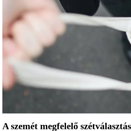
A szemét megfelelő szétválasztá