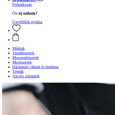
Feliratkozás
Ön
új nálunk?
Ügyfélfiók nyitása
Márkák
Tisztítószerek
Mosogatószerek
Mosószerek
Háztartási cikkek és higiénia
Témák
Akciós ajánlatok