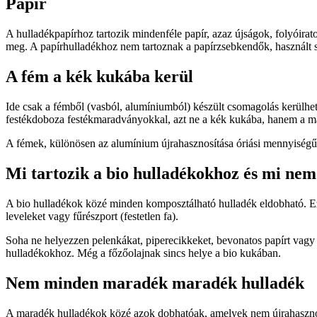
Papír
A hulladékpapírhoz tartozik mindenféle papír, azaz újságok, folyóira
meg. A papírhulladékhoz nem tartoznak a papírzsebkendők, használt 
A fém a kék kukába kerül
Ide csak a fémből (vasból, alumíniumból) készült csomagolás kerülhet
festékdoboza festékmaradványokkal, azt ne a kék kukába, hanem a m
A fémek, különösen az alumínium újrahasznosítása óriási mennyiségű n
Mi tartozik a bio hulladékokhoz és mi nem
A bio hulladékok közé minden komposztálható hulladék eldobható. Ez mag
leveleket vagy fűrészport (festetlen fa).
Soha ne helyezzen pelenkákat, piperecikkeket, bevonatos papírt vagy 
hulladékokhoz. Még a főzőolajnak sincs helye a bio kukában.
Nem minden maradék maradék hulladék
A maradék hulladékok közé azok dobhatóak, amelyek nem újrahasznosí