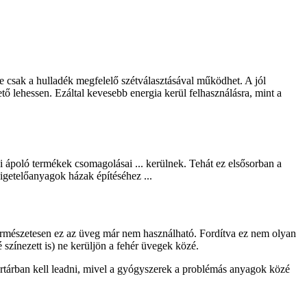
e csak a hulladék megfelelő szétválasztásával működhet. A jól
ő lehessen. Ezáltal kevesebb energia kerül felhasználásra, mint a
i ápoló termékek csomagolásai ... kerülnek. Tehát ez elsősorban a
getelőanyagok házak építéséhez ...
 Természetesen ez az üveg már nem használható. Fordítva ez nem olyan
színezett is) ne kerüljön a fehér üvegek közé.
ertárban kell leadni, mivel a gyógyszerek a problémás anyagok közé