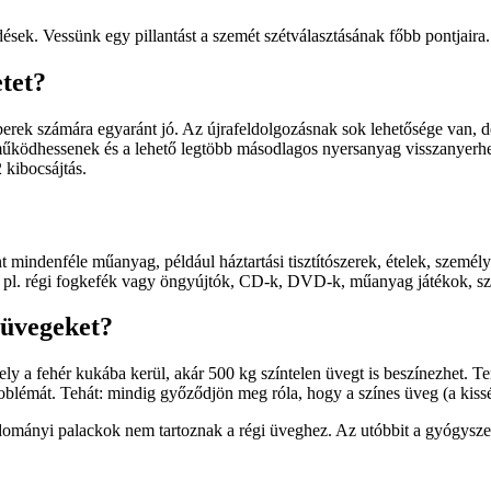
sek. Vessünk egy pillantást a szemét szétválasztásának főbb pontjaira.
etet?
berek számára egyaránt jó. Az újrafeldolgozásnak sok lehetősége van, d
 működhessenek és a lehető legtöbb másodlagos nyersanyag visszanyerhet
 kibocsájtás.
mindenféle műanyag, például háztartási tisztítószerek, ételek, személy
 pl. régi fogkefék vagy öngyújtók, CD-k, DVD-k, műanyag játékok, szi
r üvegeket?
ely a fehér kukába kerül, akár 500 kg színtelen üvegt is beszínezhet.
lémát. Tehát: mindig győződjön meg róla, hogy a színes üveg (a kissé 
tudományi palackok nem tartoznak a régi üveghez. Az utóbbit a gyógysz