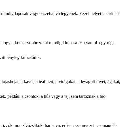
mindig laposak vagy összehajtva legyenek. Ezzel helyet takaríthat
os, hogy a konzervdobozokat mindig kimossa. Ha van pl. egy régi
tt tényleg kifizetődik.
héjat, a kávét, a teafiltert, a virágokat, a levágott füvet, ágakat,
k, például a csontok, a hús vagy a tej, sem tartoznak a bio
 izzók, porszívózsákok, harisnya, erősen szennyezett csomagolás