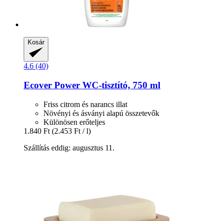
Kosár
4.6 (40)
Ecover
Power WC-​tisztító, 750 ml
Friss citrom és narancs illat
Növényi és ásványi alapú összetevők
Különösen erőteljes
1.840 Ft
(2.453 Ft / l)
Szállítás eddig: augusztus 11.