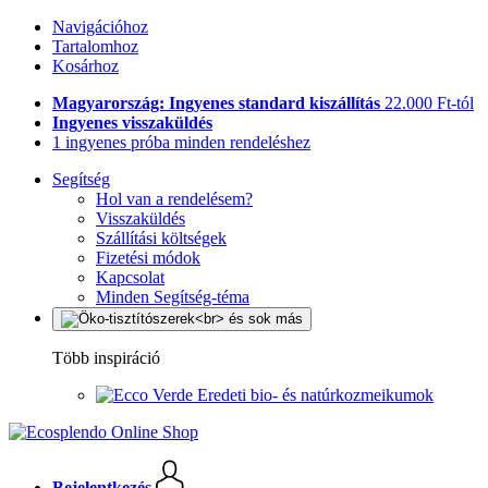
Navigációhoz
Tartalomhoz
Kosárhoz
Magyarország: Ingyenes standard kiszállítás
22.000 Ft-tól
Ingyenes visszaküldés
1 ingyenes próba minden rendeléshez
Segítség
Hol van a rendelésem?
Visszaküldés
Szállítási költségek
Fizetési módok
Kapcsolat
Minden Segítség-téma
Több inspiráció
Eredeti bio- és natúrkozmeikumok
Bejelentkezés