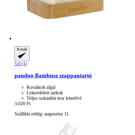
Kosár
5.0 (1)
pandoo
Bambusz szappantartó
Rovátkolt aljjal
Lekerekített sarkok
Teljes száradást tesz lehetővé
3.020 Ft
Szállítás eddig: augusztus 11.