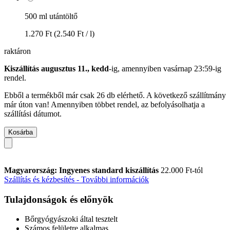
500 ml utántöltő
1.270 Ft
(2.540 Ft / l)
raktáron
Kiszállítás augusztus 11., kedd
-ig, amennyiben
vasárnap 23:59-ig
rendel.
Ebből a termékből már csak 26 db elérhető. A következő szállítmány
már úton van! Amennyiben többet rendel, az befolyásolhatja a
szállítási dátumot.
Kosárba
Magyarország: Ingyenes standard kiszállítás
22.000 Ft-tól
Szállítás és kézbesítés - További információk
Tulajdonságok és előnyök
Bőrgyógyászoki által tesztelt
Számos felületre alkalmas