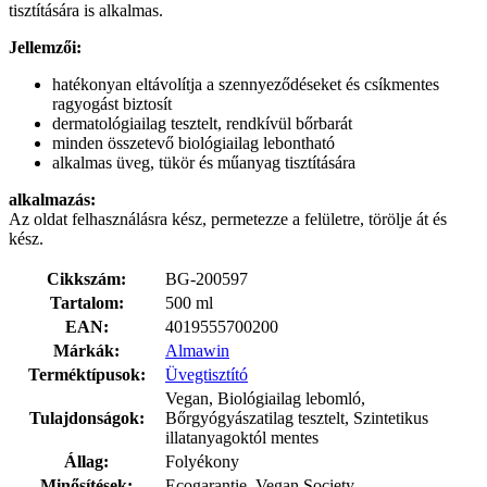
tisztítására is alkalmas.
Jellemzői:
hatékonyan eltávolítja a szennyeződéseket és csíkmentes
ragyogást biztosít
dermatológiailag tesztelt, rendkívül bőrbarát
minden összetevő biológiailag lebontható
alkalmas üveg, tükör és műanyag tisztítására
alkalmazás:
Az oldat felhasználásra kész, permetezze a felületre, törölje át és
kész.
Cikkszám:
BG-200597
Tartalom:
500 ml
EAN:
4019555700200
Márkák:
Almawin
Terméktípusok:
Üvegtisztító
Vegan, Biológiailag lebomló,
Tulajdonságok:
Bőrgyógyászatilag tesztelt, Szintetikus
illatanyagoktól mentes
Állag:
Folyékony
Minősítések:
Ecogarantie, Vegan Society