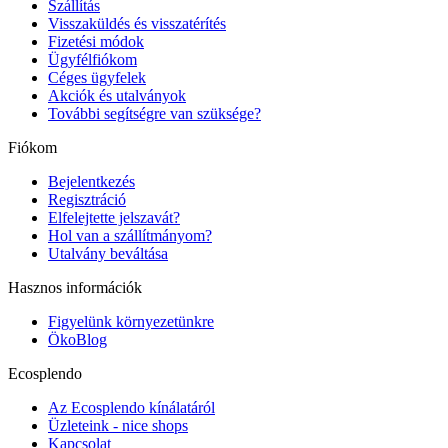
Szállítás
Visszaküldés és visszatérítés
Fizetési módok
Ügyfélfiókom
Céges ügyfelek
Akciók és utalványok
További segítségre van szüksége?
Fiókom
Bejelentkezés
Regisztráció
Elfelejtette jelszavát?
Hol van a szállítmányom?
Utalvány beváltása
Hasznos információk
Figyelünk környezetünkre
ÖkoBlog
Ecosplendo
Az Ecosplendo kínálatáról
Üzleteink - nice shops
Kapcsolat