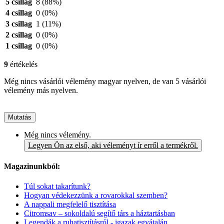
5 csillag
8
(88%)
4 csillag
0
(0%)
3 csillag
1
(11%)
2 csillag
0
(0%)
1 csillag
0
(0%)
9
értékelés
Még nincs vásárlói vélemény magyar nyelven, de van 5 vásárlói
vélemény más nyelven.
Mutatás
Még nincs vélemény.
Legyen Ön az első, aki véleményt ír erről a termékről.
Magazinunkból:
Túl sokat takarítunk?
Hogyan védekezzünk a rovarokkal szemben?
A nappali megfelelő tisztítása
Citromsav – sokoldalú segítő társ a háztartásban
Legendák a ruhatisztításról - igazak egyátalán