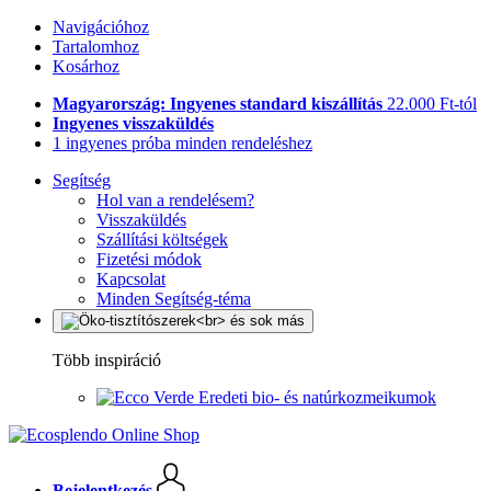
Navigációhoz
Tartalomhoz
Kosárhoz
Magyarország: Ingyenes standard kiszállítás
22.000 Ft-tól
Ingyenes visszaküldés
1 ingyenes próba minden rendeléshez
Segítség
Hol van a rendelésem?
Visszaküldés
Szállítási költségek
Fizetési módok
Kapcsolat
Minden Segítség-téma
Több inspiráció
Eredeti bio- és natúrkozmeikumok
Bejelentkezés