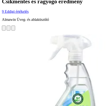
Csíkmentes és ragyogó eredmény
9 Eddigi értékelés
Almawin Üveg- és ablaktisztító