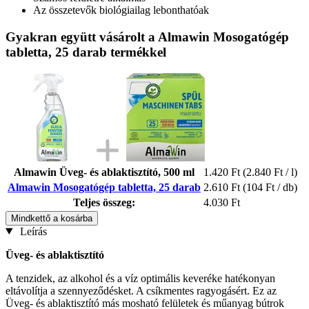
Az összetevők biológiailag lebonthatóak
Gyakran együtt vásárolt a Almawin Mosogatógép
tabletta, 25 darab termékkel
Almawin Üveg- és ablaktisztító, 500 ml
1.420 Ft
(2.840 Ft / l)
Almawin Mosogatógép tabletta, 25 darab
2.610 Ft
(104 Ft / db)
Teljes összeg:
4.030 Ft
Mindkettő a kosárba
Leírás
Üveg- és ablaktisztító
A tenzidek, az alkohol és a víz optimális keveréke hatékonyan
eltávolítja a szennyeződésket. A csíkmentes ragyogásért. Ez az
Üveg- és ablaktisztító más mosható felületek és műanyag bútrok