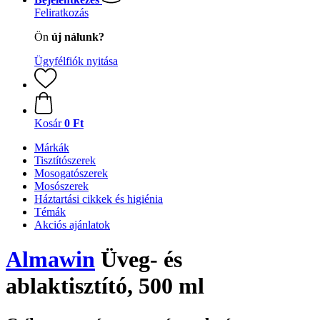
Feliratkozás
Ön
új nálunk?
Ügyfélfiók nyitása
Kosár
0 Ft
Márkák
Tisztítószerek
Mosogatószerek
Mosószerek
Háztartási cikkek és higiénia
Témák
Akciós ajánlatok
Almawin
Üveg- és
ablaktisztító, 500 ml