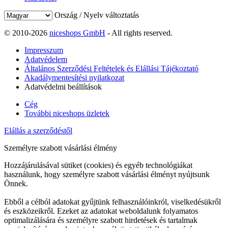
Ország / Nyelv változtatás
© 2010-2026
niceshops GmbH
- All rights reserved.
Impresszum
Adatvédelem
Általános Szerződési Feltételek és Elállási Tájékoztató
Akadálymentesítési nyilatkozat
Adatvédelmi beállítások
Cég
További niceshops üzletek
Elállás a szerződéstől
Személyre szabott vásárlási élmény
Hozzájárulásával sütiket (cookies) és egyéb technológiákat
használunk, hogy személyre szabott vásárlási élményt nyújtsunk
Önnek.
Ebből a célból adatokat gyűjtünk felhasználóinkról, viselkedésükről
és eszközeikről. Ezeket az adatokat weboldalunk folyamatos
optimalizálására és személyre szabott hirdetések és tartalmak