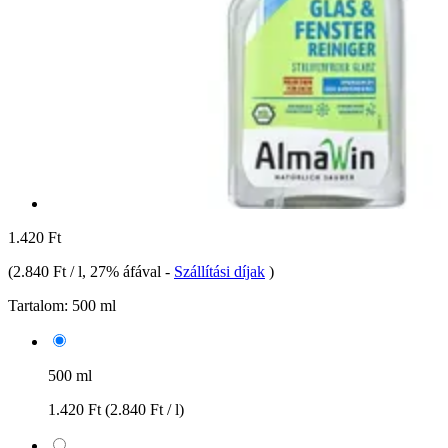
1.420 Ft
(
2.840 Ft / l
, 27% áfával
-
Szállítási díjak
)
Tartalom:
500 ml
500 ml
1.420 Ft
(2.840 Ft / l)