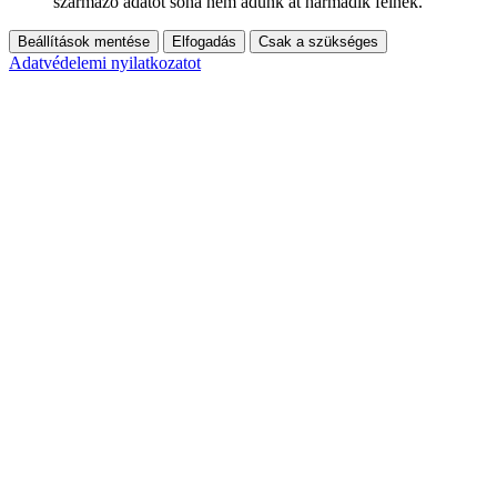
származó adatot soha nem adunk át harmadik félnek.
Beállítások mentése
Elfogadás
Csak a szükséges
Adatvédelemi nyilatkozatot