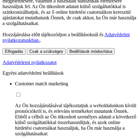
megjelenítésére, valamint a használati statisztikák elemzésére
használjuk fel. Az Ön titkosított adatait külső szolgáltatókkal is
szinkronizálhatjuk, és az ő online hirdetési csatornáikon keresztül
ajánlatokat mutathatunk Önnek, de csak akkor, ha Ön már használja
a szolgáltatásaikat.
Hozzájárulása előtt tájékozódjon a beállításoknál és
Adatvédelmi
nyilatkozatunkban.
.
Elfogadás
Csak a szükséges
Beállítások módosítása
Adatvédelemi nyilatkozatot
Egyéni adatvédelmi beállítások
Customer match marketing
Az Ön hozzájárulásával tájékoztatjuk a weboldalunkon kívüli
promóciókról is, és releváns termékeket mutatunk Önnek.
Ebből a célból az Ön titkosított személyes adatait a következő
külső szolgáltatókkal összehasonlítjuk, és azok online
hirdetési csatornáikat használjuk, ha Ön már használja a
szolgáltatásaikat: