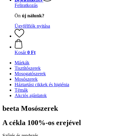
Feliratkozás
Ön
új nálunk?
Ügyfélfiók nyitása
Kosár
0 Ft
Márkák
Tisztítószerek
Mosogatószerek
Mosószerek
Háztartási cikkek és higiénia
Témák
Akciós ajánlatok
beeta Mosószerek
A cékla 100%-os erejével
Szűrés és rendezés