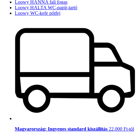
Loowy HANNA fali fogas
Loowy HALTA WC-papír-tartó
Loowy WC-kefe pótfej
Magyarország: Ingyenes standard kiszállítás
22.000 Ft-tól