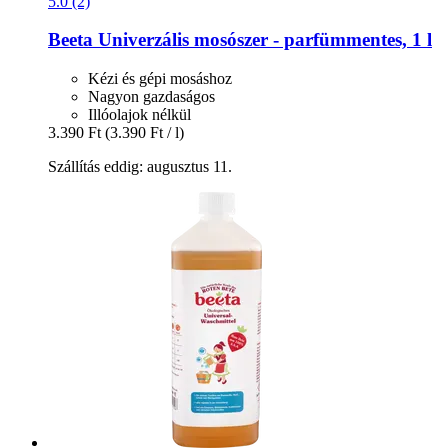
5.0 (2)
Beeta
Univerzális mosószer -​ parfümmentes, 1 l
Kézi és gépi mosáshoz
Nagyon gazdaságos
Illóolajok nélkül
3.390 Ft
(3.390 Ft / l)
Szállítás eddig: augusztus 11.