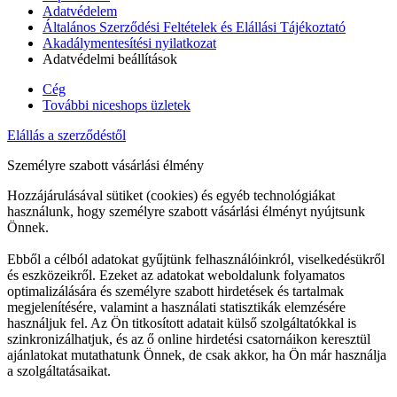
Adatvédelem
Általános Szerződési Feltételek és Elállási Tájékoztató
Akadálymentesítési nyilatkozat
Adatvédelmi beállítások
Cég
További niceshops üzletek
Elállás a szerződéstől
Személyre szabott vásárlási élmény
Hozzájárulásával sütiket (cookies) és egyéb technológiákat
használunk, hogy személyre szabott vásárlási élményt nyújtsunk
Önnek.
Ebből a célból adatokat gyűjtünk felhasználóinkról, viselkedésükről
és eszközeikről. Ezeket az adatokat weboldalunk folyamatos
optimalizálására és személyre szabott hirdetések és tartalmak
megjelenítésére, valamint a használati statisztikák elemzésére
használjuk fel. Az Ön titkosított adatait külső szolgáltatókkal is
szinkronizálhatjuk, és az ő online hirdetési csatornáikon keresztül
ajánlatokat mutathatunk Önnek, de csak akkor, ha Ön már használja
a szolgáltatásaikat.