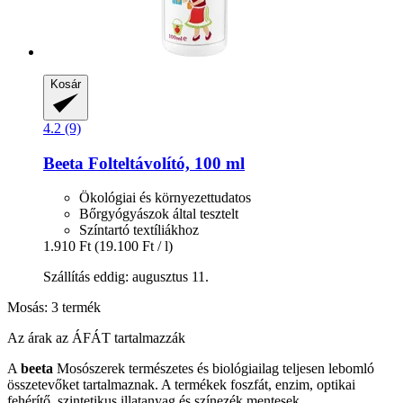
Kosár
4.2 (9)
Beeta
Folteltávolító, 100 ml
Ökológiai és környezettudatos
Bőrgyógyászok által tesztelt
Színtartó textíliákhoz
1.910 Ft
(19.100 Ft / l)
Szállítás eddig: augusztus 11.
Mosás: 3 termék
Az árak az ÁFÁT tartalmazzák
A
beeta
Mosószerek természetes és biológiailag teljesen lebomló
összetevőket tartalmaznak. A termékek foszfát, enzim, optikai
fehérítő, szintetikus illatanyag és színezék mentesek.