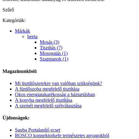
Szűrő
Kategóriák:
Márkák
beeta
Mosás (3)
Tisztítás (7)
Mosogatás (1)
Szappanok (1)
Magazinunkból:
Mi tisztítószerekre van valóban szükségünk?
A fürdőszoba megfelelő tisztítása
Okos energiatakarékosság a háztartásban
A konyha megfelelő tisztítása
A szemét megfelelő szétválasztása
Újdonságok:
Sauba Portalanító ecset
BOSCO konnektorkefe természetes anyagokból