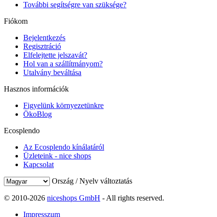
További segítségre van szüksége?
Fiókom
Bejelentkezés
Regisztráció
Elfelejtette jelszavát?
Hol van a szállítmányom?
Utalvány beváltása
Hasznos információk
Figyelünk környezetünkre
ÖkoBlog
Ecosplendo
Az Ecosplendo kínálatáról
Üzleteink - nice shops
Kapcsolat
Ország / Nyelv változtatás
© 2010-2026
niceshops GmbH
- All rights reserved.
Impresszum