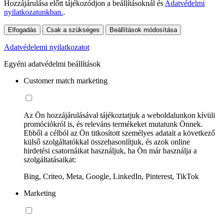
Hozzájárulása előtt tájékozódjon a beállításoknál és
Adatvédelmi
nyilatkozatunkban.
.
Elfogadás
Csak a szükséges
Beállítások módosítása
Adatvédelemi nyilatkozatot
Egyéni adatvédelmi beállítások
Customer match marketing
Az Ön hozzájárulásával tájékoztatjuk a weboldalunkon kívüli
promóciókról is, és releváns termékeket mutatunk Önnek.
Ebből a célból az Ön titkosított személyes adatait a következő
külső szolgáltatókkal összehasonlítjuk, és azok online
hirdetési csatornáikat használjuk, ha Ön már használja a
szolgáltatásaikat:
Bing, Criteo, Meta, Google, LinkedIn, Pinterest, TikTok
Marketing