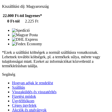
Kiszállítási díj: Magyarország
22.000 Ft-tól
Ingyenes*
0 Ft-tól
2.225 Ft
*Ezek a szállítási költségek a normál szállításra vonatkoznak.
Lehetnek további költségek, pl. a termékek súlya, mérete vagy
tulajdonságai miatt. Ezeket az információkat közvetlenül a
termékleírásban találja.
Segítség
Hogyan adjak le rendelést
Szállítás
Visszaküldés és visszatérítés
Fizetési módok
Ügyfélfiókom
Céges ügyfelek
Akciók és utalványok