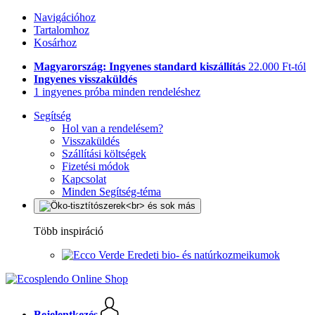
Navigációhoz
Tartalomhoz
Kosárhoz
Magyarország: Ingyenes standard kiszállítás
22.000 Ft-tól
Ingyenes visszaküldés
1 ingyenes próba minden rendeléshez
Segítség
Hol van a rendelésem?
Visszaküldés
Szállítási költségek
Fizetési módok
Kapcsolat
Minden Segítség-téma
Több inspiráció
Eredeti bio- és natúrkozmeikumok
Bejelentkezés