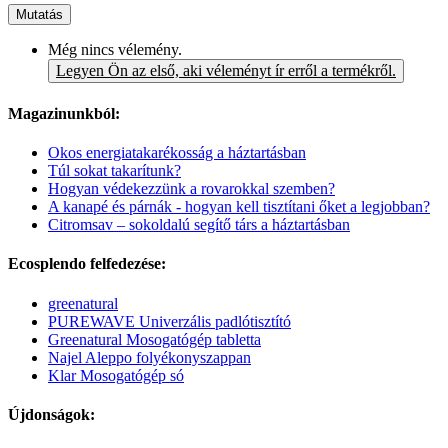
Mutatás
Még nincs vélemény.
Legyen Ön az első, aki véleményt ír erről a termékről.
Magazinunkból:
Okos energiatakarékosság a háztartásban
Túl sokat takarítunk?
Hogyan védekezzünk a rovarokkal szemben?
A kanapé és párnák - hogyan kell tisztítani őket a legjobban?
Citromsav – sokoldalú segítő társ a háztartásban
Ecosplendo felfedezése:
greenatural
PUREWAVE Univerzális padlótisztító
Greenatural Mosogatógép tabletta
Najel Aleppo folyékonyszappan
Klar Mosogatógép só
Újdonságok: