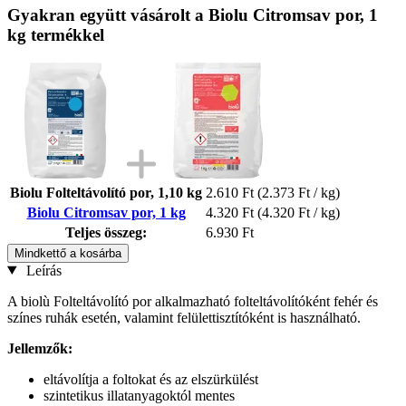
Gyakran együtt vásárolt a Biolu Citromsav por, 1
kg termékkel
Biolu Folteltávolító por, 1,10 kg
2.610 Ft
(2.373 Ft / kg)
Biolu Citromsav por, 1 kg
4.320 Ft
(4.320 Ft / kg)
Teljes összeg:
6.930 Ft
Mindkettő a kosárba
Leírás
A biolù Folteltávolító por alkalmazható folteltávolítóként fehér és
színes ruhák esetén, valamint felülettisztítóként is használható.
Jellemzők:
eltávolítja a foltokat és az elszürkülést
szintetikus illatanyagoktól mentes