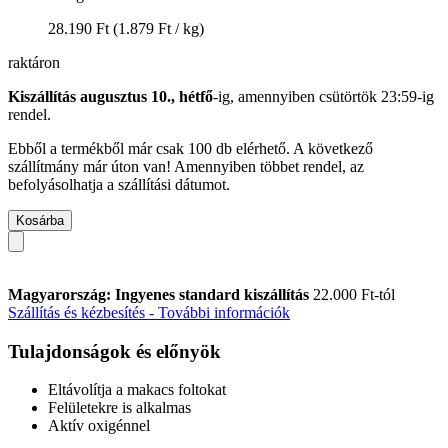
28.190 Ft
(1.879 Ft / kg)
raktáron
Kiszállítás augusztus 10., hétfő
-ig, amennyiben
csütörtök 23:59-ig
rendel.
Ebből a termékből már csak 100 db elérhető. A következő
szállítmány már úton van! Amennyiben többet rendel, az
befolyásolhatja a szállítási dátumot.
Kosárba
Magyarország: Ingyenes standard kiszállítás
22.000 Ft-tól
Szállítás és kézbesítés - További információk
Tulajdonságok és előnyök
Eltávolítja a makacs foltokat
Felületekre is alkalmas
Aktív oxigénnel