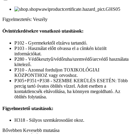
Figyelmeztetés: Veszély
Óvintézkedésekre vonatkozó utasítások:
P102 - Gyermekektől elzárva tartandó.
P103 - Használat előtt olvassa el a címkén közölt
információkat.
P280 - Védőkesztyű/védőruha/szemvédő/arcvédő használata
kötelező.
P310 - Azonnal forduljon TOXIKOLÓGIAI
KÖZPONTHOZ vagy orvoshoz.
P305+P351+P338 - SZEMBE KERÜLÉS ESETÉN: Több
percig tartó óvatos öblítés vízzel. Adott esetben a
kontaktlencsék eltávolítása, ha könnyen megoldható. Az
öblítés folytatása.
Figyelmeztető utasítások:
H318 - Súlyos szemkárosodást okoz.
Bővebben
Kevesebb mutatása