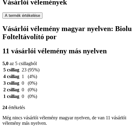
Vásárlói vélemények
A termék értékelése
Vásárlói vélemény magyar nyelven: Biolu
Folteltávolító por
11 vásárlói vélemény más nyelven
5,0
az 5 csillagból
5 csillag
23
(95%)
4 csillag
1
(4%)
3 csillag
0
(0%)
2 csillag
0
(0%)
1 csillag
0
(0%)
24
értékelés
Még nincs vásárlói vélemény magyar nyelven, de van 11 vásárlói
vélemény más nyelven.