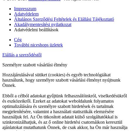
Impresszum
Adatvédelem
Általános Szerződési Feltételek és Elállási Tájékoztató
Akadálymentesítési nyilatkozat
Adatvédelmi beállítások
Cég
További niceshops üzletek
Elállás a szerződéstől
Személyre szabott vásárlási élmény
Hozzájárulásával sütiket (cookies) és egyéb technológiákat
használunk, hogy személyre szabott vásárlási élményt nyújtsunk
Önnek.
Ebből a célból adatokat gyűjtünk felhasználóinkról, viselkedésükről
és eszközeikről. Ezeket az adatokat weboldalunk folyamatos
optimalizálására és személyre szabott hirdetések és tartalmak
megjelenítésére, valamint a használati statisztikák elemzésére
használjuk fel. Az Ön titkosított adatait külső szolgáltatókkal is
szinkronizálhatjuk, és az ő online hirdetési csatornáikon keresztül
ajánlatokat mutathatunk Önnek, de csak akkor, ha Ön már használja