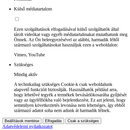
Külső médiatartalom
Ezen szolgáltatások elfogadásával külső szolgáltatók által
tárolt videókat vagy egyéb médiatartalmakat mutathatunk meg
Önnek. Az Ön beleegyezésével az alábbi, harmadik féltől
származó szolgáltatásokat használjuk ezen a weboldalon:
Vimeo, YouTube
Szükséges
Mindig aktív
A technikailag szükséges Cookie-k csak weboldalunk
alapvető funkcióit biztosítják. Használhatók például arra,
hogy lehetővé tegyék a termékek bevásárlókosarába gyűjtését
vagy az ügyfélfiókba való bejelentkezést. Ez azt jelenti, hogy
semmilyen következtetés levonása nem lehetséges, így ebből
származó adatot soha nem adunk át harmadik félnek.
Beállítások mentése
Elfogadás
Csak a szükséges
Adatvédelemi nyilatkozatot