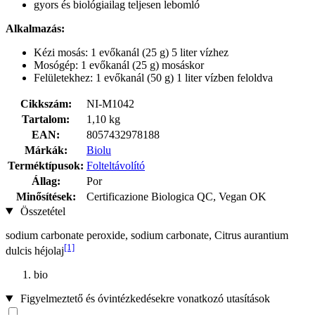
gyors és biológiailag teljesen lebomló
Alkalmazás:
Kézi mosás: 1 evőkanál (25 g) 5 liter vízhez
Mosógép: 1 evőkanál (25 g) mosáskor
Felületekhez: 1 evőkanál (50 g) 1 liter vízben feloldva
Cikkszám:
NI-M1042
Tartalom:
1,10 kg
EAN:
8057432978188
Márkák:
Biolu
Terméktípusok:
Folteltávolító
Állag:
Por
Minősítések:
Certificazione Biologica QC, Vegan OK
Összetétel
sodium carbonate peroxide, sodium carbonate, Citrus aurantium
[1]
dulcis héjolaj
bio
Figyelmeztető és óvintézkedésekre vonatkozó utasítások