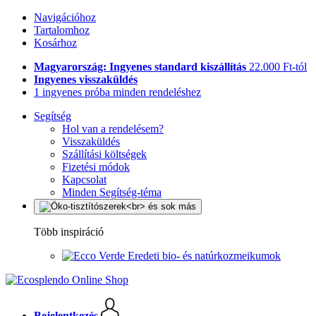
Navigációhoz
Tartalomhoz
Kosárhoz
Magyarország: Ingyenes standard kiszállítás
22.000 Ft-tól
Ingyenes visszaküldés
1 ingyenes próba minden rendeléshez
Segítség
Hol van a rendelésem?
Visszaküldés
Szállítási költségek
Fizetési módok
Kapcsolat
Minden Segítség-téma
Több inspiráció
Eredeti bio- és natúrkozmeikumok
Bejelentkezés