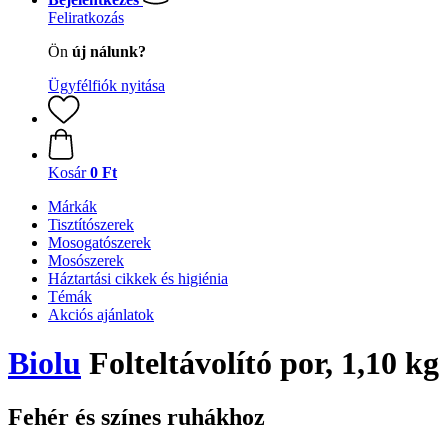
Feliratkozás
Ön
új nálunk?
Ügyfélfiók nyitása
Kosár
0 Ft
Márkák
Tisztítószerek
Mosogatószerek
Mosószerek
Háztartási cikkek és higiénia
Témák
Akciós ajánlatok
Biolu
Folteltávolító por, 1,10 kg
Fehér és színes ruhákhoz