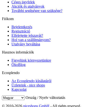
Céges ügyfelek
Akciók és utalványok
További segítségre van szüksége?
Fiókom
Bejelentkezés
Regisztráció
Elfelejtette jelszavát?
Hol van a szállítmányom?
Utalvány beváltása
Hasznos információk
Figyelünk környezetünkre
ÖkoBlog
Ecosplendo
Az Ecosplendo kínálatáról
Üzleteink - nice shops
Kapcsolat
Ország / Nyelv változtatás
© 2010-2026
niceshops GmbH
- All rights reserved.