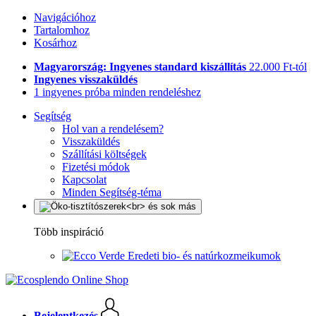
Navigációhoz
Tartalomhoz
Kosárhoz
Magyarország: Ingyenes standard kiszállítás
22.000 Ft-tól
Ingyenes visszaküldés
1 ingyenes próba minden rendeléshez
Segítség
Hol van a rendelésem?
Visszaküldés
Szállítási költségek
Fizetési módok
Kapcsolat
Minden Segítség-téma
Több inspiráció
Eredeti bio- és natúrkozmeikumok
Bejelentkezés