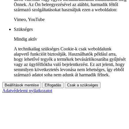
Önnek. Az Ön beleegyezésével az alábbi, harmadik féltől
származó szolgáltatásokat használjuk ezen a weboldalon:
Vimeo, YouTube
Szükséges
Mindig aktív
A technikailag szükséges Cookie-k csak weboldalunk
alapvető funkcióit biztosítják. Használhatók például arra,
hogy lehetővé tegyék a termékek bevásárlókosarába gyűjtését
vagy az ügyfélfiókba való bejelentkezést. Ez azt jelenti, hogy
semmilyen következtetés levonása nem lehetséges, így ebből
származó adatot soha nem adunk át harmadik félnek.
Beállítások mentése
Elfogadás
Csak a szükséges
Adatvédelemi nyilatkozatot