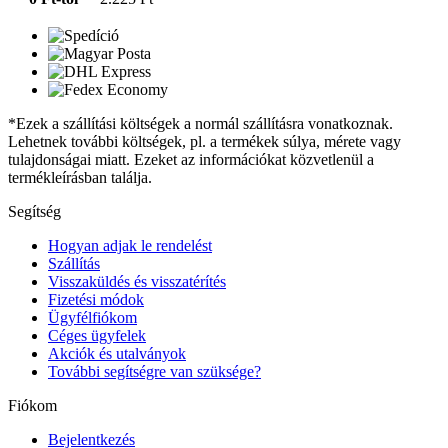
*Ezek a szállítási költségek a normál szállításra vonatkoznak.
Lehetnek további költségek, pl. a termékek súlya, mérete vagy
tulajdonságai miatt. Ezeket az információkat közvetlenül a
termékleírásban találja.
Segítség
Hogyan adjak le rendelést
Szállítás
Visszaküldés és visszatérítés
Fizetési módok
Ügyfélfiókom
Céges ügyfelek
Akciók és utalványok
További segítségre van szüksége?
Fiókom
Bejelentkezés