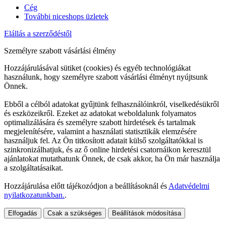
Cég
További niceshops üzletek
Elállás a szerződéstől
Személyre szabott vásárlási élmény
Hozzájárulásával sütiket (cookies) és egyéb technológiákat
használunk, hogy személyre szabott vásárlási élményt nyújtsunk
Önnek.
Ebből a célból adatokat gyűjtünk felhasználóinkról, viselkedésükről
és eszközeikről. Ezeket az adatokat weboldalunk folyamatos
optimalizálására és személyre szabott hirdetések és tartalmak
megjelenítésére, valamint a használati statisztikák elemzésére
használjuk fel. Az Ön titkosított adatait külső szolgáltatókkal is
szinkronizálhatjuk, és az ő online hirdetési csatornáikon keresztül
ajánlatokat mutathatunk Önnek, de csak akkor, ha Ön már használja
a szolgáltatásaikat.
Hozzájárulása előtt tájékozódjon a beállításoknál és
Adatvédelmi
nyilatkozatunkban.
.
Elfogadás
Csak a szükséges
Beállítások módosítása