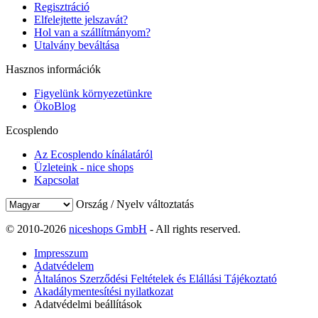
Regisztráció
Elfelejtette jelszavát?
Hol van a szállítmányom?
Utalvány beváltása
Hasznos információk
Figyelünk környezetünkre
ÖkoBlog
Ecosplendo
Az Ecosplendo kínálatáról
Üzleteink - nice shops
Kapcsolat
Ország / Nyelv változtatás
© 2010-2026
niceshops GmbH
- All rights reserved.
Impresszum
Adatvédelem
Általános Szerződési Feltételek és Elállási Tájékoztató
Akadálymentesítési nyilatkozat
Adatvédelmi beállítások