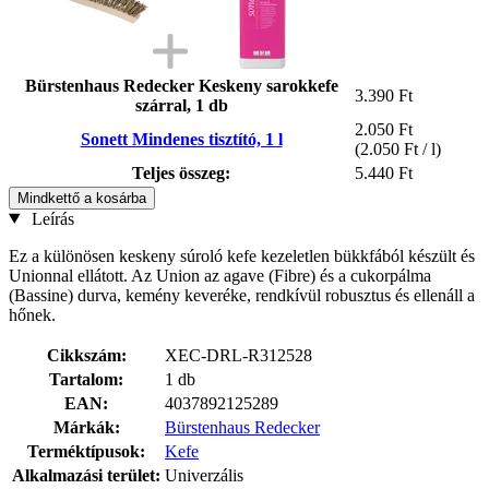
Bürstenhaus Redecker Keskeny sarokkefe
3.390 Ft
szárral, 1 db
2.050 Ft
Sonett Mindenes tisztító, 1 l
(2.050 Ft / l)
Teljes összeg:
5.440 Ft
Mindkettő a kosárba
Leírás
Ez a különösen keskeny súroló kefe kezeletlen bükkfából készült és
Unionnal ellátott. Az Union az agave (Fibre) és a cukorpálma
(Bassine) durva, kemény keveréke, rendkívül robusztus és ellenáll a
hőnek.
Cikkszám:
XEC-DRL-R312528
Tartalom:
1 db
EAN:
4037892125289
Márkák:
Bürstenhaus Redecker
Terméktípusok:
Kefe
Alkalmazási terület:
Univerzális