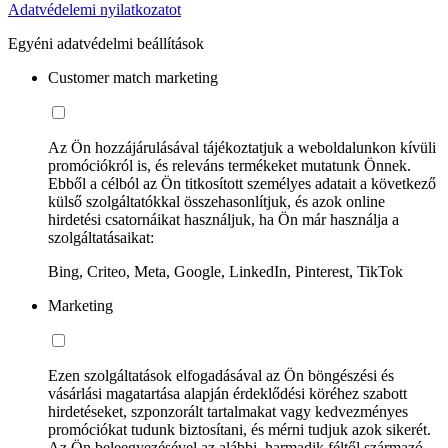
Adatvédelemi nyilatkozatot
Egyéni adatvédelmi beállítások
Customer match marketing
Az Ön hozzájárulásával tájékoztatjuk a weboldalunkon kívüli
promóciókról is, és releváns termékeket mutatunk Önnek.
Ebből a célból az Ön titkosított személyes adatait a következő
külső szolgáltatókkal összehasonlítjuk, és azok online
hirdetési csatornáikat használjuk, ha Ön már használja a
szolgáltatásaikat:
Bing, Criteo, Meta, Google, LinkedIn, Pinterest, TikTok
Marketing
Ezen szolgáltatások elfogadásával az Ön böngészési és
vásárlási magatartása alapján érdeklődési köréhez szabott
hirdetéseket, szponzorált tartalmakat vagy kedvezményes
promóciókat tudunk biztosítani, és mérni tudjuk azok sikerét.
Az Ön beleegyezésével az alábbi, harmadik féltől származó