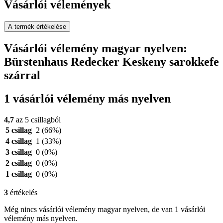
Vásárlói vélemények
A termék értékelése
Vásárlói vélemény magyar nyelven:
Bürstenhaus Redecker Keskeny sarokkefe
szárral
1 vásárlói vélemény más nyelven
4,7
az 5 csillagból
5 csillag
2
(66%)
4 csillag
1
(33%)
3 csillag
0
(0%)
2 csillag
0
(0%)
1 csillag
0
(0%)
3
értékelés
Még nincs vásárlói vélemény magyar nyelven, de van 1 vásárlói
vélemény más nyelven.