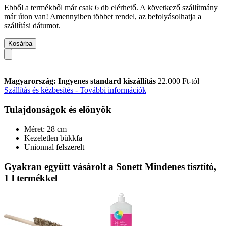
Ebből a termékből már csak 6 db elérhető. A következő szállítmány
már úton van! Amennyiben többet rendel, az befolyásolhatja a
szállítási dátumot.
Kosárba
Magyarország: Ingyenes standard kiszállítás
22.000 Ft-tól
Szállítás és kézbesítés - További információk
Tulajdonságok és előnyök
Méret: 28 cm
Kezeletlen bükkfa
Unionnal felszerelt
Gyakran együtt vásárolt a Sonett Mindenes tisztító,
1 l termékkel