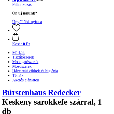
Feliratkozás
Ön
új nálunk?
Ügyfélfiók nyitása
Kosár
0 Ft
Márkák
Tisztítószerek
Mosogatószerek
Mosószerek
Háztartási cikkek és higiénia
Témák
Akciós ajánlatok
Bürstenhaus Redecker
Keskeny sarokkefe szárral, 1
db