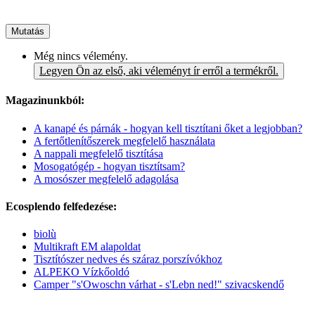
Mutatás
Még nincs vélemény.
Legyen Ön az első, aki véleményt ír erről a termékről.
Magazinunkból:
A kanapé és párnák - hogyan kell tisztítani őket a legjobban?
A fertőtlenítőszerek megfelelő használata
A nappali megfelelő tisztítása
Mosogatógép - hogyan tisztítsam?
A mosószer megfelelő adagolása
Ecosplendo felfedezése:
biolù
Multikraft EM alapoldat
Tisztítószer nedves és száraz porszívókhoz
ALPEKO Vízkőoldó
Camper "s'Owoschn várhat - s'Lebn ned!" szivacskendő