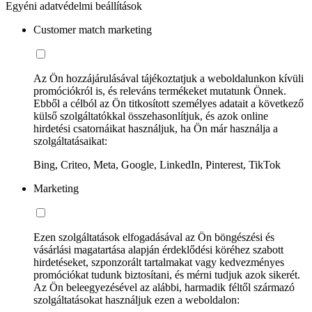
Egyéni adatvédelmi beállítások
Customer match marketing
Az Ön hozzájárulásával tájékoztatjuk a weboldalunkon kívüli
promóciókról is, és releváns termékeket mutatunk Önnek.
Ebből a célból az Ön titkosított személyes adatait a következő
külső szolgáltatókkal összehasonlítjuk, és azok online
hirdetési csatornáikat használjuk, ha Ön már használja a
szolgáltatásaikat:
Bing, Criteo, Meta, Google, LinkedIn, Pinterest, TikTok
Marketing
Ezen szolgáltatások elfogadásával az Ön böngészési és
vásárlási magatartása alapján érdeklődési köréhez szabott
hirdetéseket, szponzorált tartalmakat vagy kedvezményes
promóciókat tudunk biztosítani, és mérni tudjuk azok sikerét.
Az Ön beleegyezésével az alábbi, harmadik féltől származó
szolgáltatásokat használjuk ezen a weboldalon: