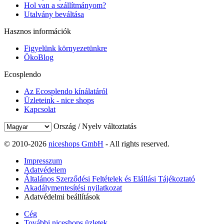
Hol van a szállítmányom?
Utalvány beváltása
Hasznos információk
Figyelünk környezetünkre
ÖkoBlog
Ecosplendo
Az Ecosplendo kínálatáról
Üzleteink - nice shops
Kapcsolat
Ország / Nyelv változtatás
© 2010-2026
niceshops GmbH
- All rights reserved.
Impresszum
Adatvédelem
Általános Szerződési Feltételek és Elállási Tájékoztató
Akadálymentesítési nyilatkozat
Adatvédelmi beállítások
Cég
További niceshops üzletek