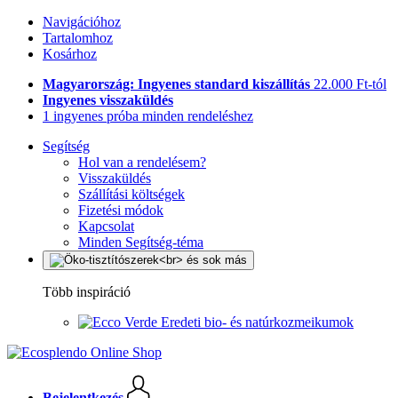
Navigációhoz
Tartalomhoz
Kosárhoz
Magyarország: Ingyenes standard kiszállítás
22.000 Ft-tól
Ingyenes visszaküldés
1 ingyenes próba minden rendeléshez
Segítség
Hol van a rendelésem?
Visszaküldés
Szállítási költségek
Fizetési módok
Kapcsolat
Minden Segítség-téma
Több inspiráció
Eredeti bio- és natúrkozmeikumok
Bejelentkezés