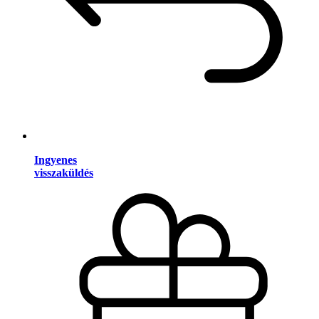
Ingyenes
visszaküldés