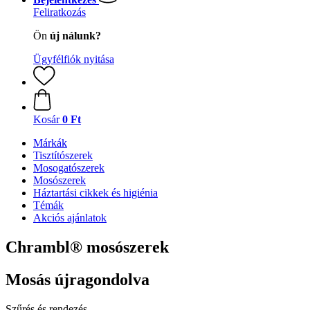
Feliratkozás
Ön
új nálunk?
Ügyfélfiók nyitása
Kosár
0 Ft
Márkák
Tisztítószerek
Mosogatószerek
Mosószerek
Háztartási cikkek és higiénia
Témák
Akciós ajánlatok
Chrambl® mosószerek
Mosás újragondolva
Szűrés és rendezés