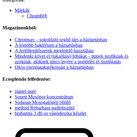
Márkák
Chrambl®
Magazinunkból:
Citromsav – sokoldalú segítő társ a háztartásban
A legtöbb baktérium a háztartásban
A fertőtlenítőszerek megfelelő használata
Mindenki követ el (takarítási) hibákat – tippek profiknak és
azoknak, akiknek nincs ínyére a portörlés és tisztítgatás
Okos energiatakarékosság a háztartásban
Ecosplendo felfedezése:
planet pure
Sonett Mosópor koncentrátum
Sodasan Mosogatógép öblítő
method Rebarbara padlótisztító
brabantia 3 db-os vágódeszka készlet