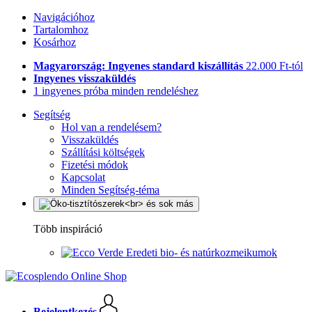
Navigációhoz
Tartalomhoz
Kosárhoz
Magyarország: Ingyenes standard kiszállítás
22.000 Ft-tól
Ingyenes visszaküldés
1 ingyenes próba minden rendeléshez
Segítség
Hol van a rendelésem?
Visszaküldés
Szállítási költségek
Fizetési módok
Kapcsolat
Minden Segítség-téma
Több inspiráció
Eredeti bio- és natúrkozmeikumok
Bejelentkezés