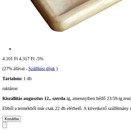
4.101 Ft
4.317 Ft
-5%
(27% áfával
-
Szállítási díjak
)
Tartalom:
1 db
raktáron
Kiszállítás augusztus 12., szerda
-ig, amennyiben
hétfő 23:59-ig
rend
Ebből a termékből már csak 22 db elérhető. A következő szállítmány m
Kosárba