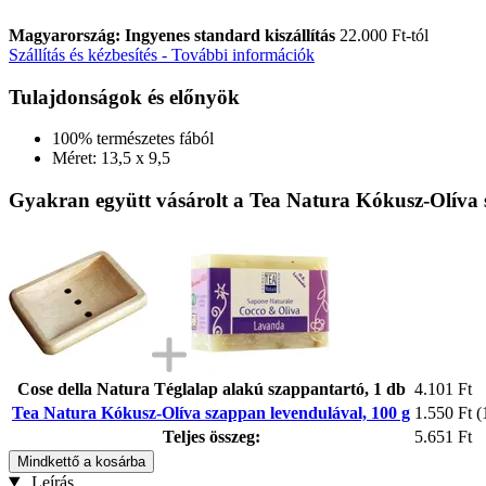
Magyarország: Ingyenes standard kiszállítás
22.000 Ft-tól
Szállítás és kézbesítés - További információk
Tulajdonságok és előnyök
100% természetes fából
Méret: 13,5 x 9,5
Gyakran együtt vásárolt a Tea Natura Kókusz-Olíva 
Cose della Natura Téglalap alakú szappantartó, 1 db
4.101 Ft
Tea Natura Kókusz-Olíva szappan levendulával, 100 g
1.550 Ft
(
Teljes összeg:
5.651 Ft
Mindkettő a kosárba
Leírás