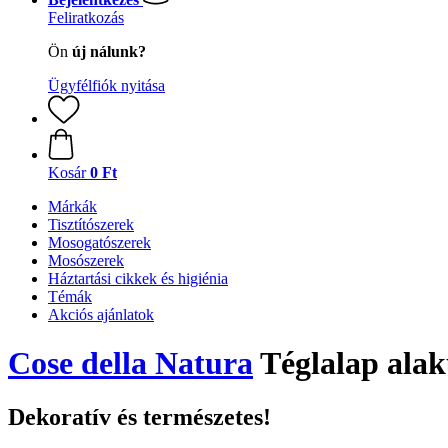
Feliratkozás
Ön
új nálunk?
Ügyfélfiók nyitása
Kosár
0 Ft
Márkák
Tisztítószerek
Mosogatószerek
Mosószerek
Háztartási cikkek és higiénia
Témák
Akciós ajánlatok
Cose della Natura
Téglalap alak
Dekoratív és természetes!