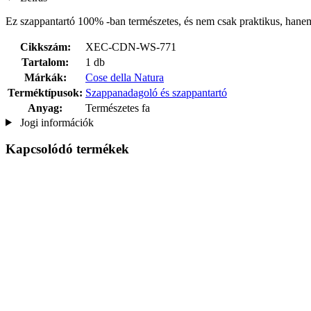
Ez szappantartó 100% -ban természetes, és nem csak praktikus, hanem
Cikkszám:
XEC-CDN-WS-771
Tartalom:
1 db
Márkák:
Cose della Natura
Terméktípusok:
Szappanadagoló és szappantartó
Anyag:
Természetes fa
Jogi információk
Kapcsolódó termékek