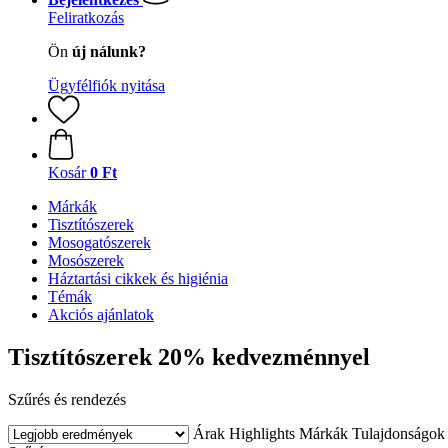
Feliratkozás
Ön
új nálunk?
Ügyfélfiók nyitása
Kosár
0 Ft
Márkák
Tisztítószerek
Mosogatószerek
Mosószerek
Háztartási cikkek és higiénia
Témák
Akciós ajánlatok
Tisztítószerek 20% kedvezménnyel
Szűrés és rendezés
Árak
Highlights
Márkák
Tulajdonságok