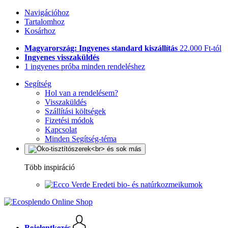
Navigációhoz
Tartalomhoz
Kosárhoz
Magyarország: Ingyenes standard kiszállítás
22.000 Ft-tól
Ingyenes visszaküldés
1 ingyenes próba minden rendeléshez
Segítség
Hol van a rendelésem?
Visszaküldés
Szállítási költségek
Fizetési módok
Kapcsolat
Minden Segítség-téma
Több inspiráció
Eredeti bio- és natúrkozmeikumok
Bejelentkezés