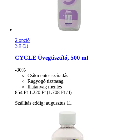
2 opció
3.0 (2)
CYCLE
Üvegtisztító, 500 ml
-30%
Csíkmentes száradás
Ragyogó tisztaság
Illatanyag mentes
854 Ft
1.220 Ft
(1.708 Ft / l)
Szállítás eddig: augusztus 11.