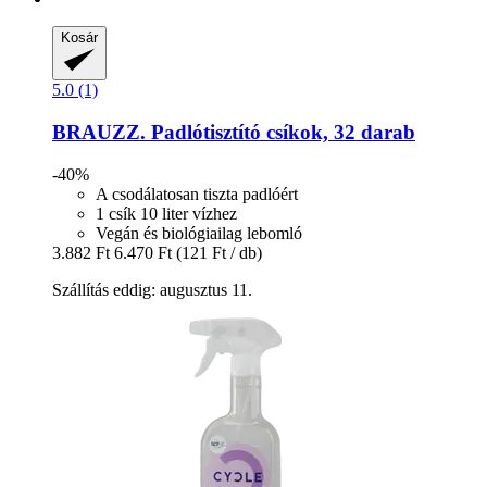
Kosár
5.0 (1)
BRAUZZ.
Padlótisztító csíkok, 32 darab
-40%
A csodálatosan tiszta padlóért
1 csík 10 liter vízhez
Vegán és biológiailag lebomló
3.882 Ft
6.470 Ft
(121 Ft / db)
Szállítás eddig: augusztus 11.