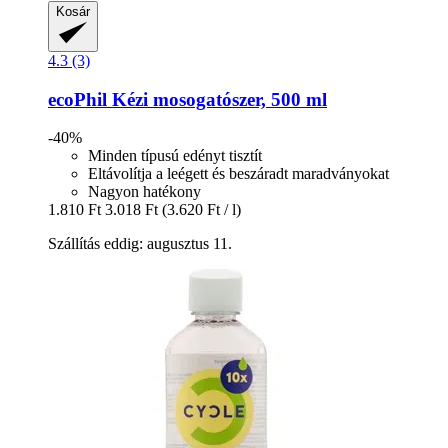
Kosár
4.3 (3)
ecoPhil
Kézi mosogatószer, 500 ml
-40%
Minden típusú edényt tisztít
Eltávolítja a leégett és beszáradt maradványokat
Nagyon hatékony
1.810 Ft
3.018 Ft
(3.620 Ft / l)
Szállítás eddig: augusztus 11.