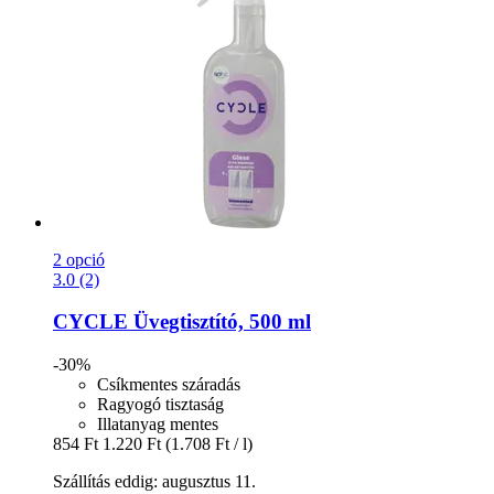
2 opció
3.0 (2)
CYCLE
Üvegtisztító, 500 ml
-30%
Csíkmentes száradás
Ragyogó tisztaság
Illatanyag mentes
854 Ft
1.220 Ft
(1.708 Ft / l)
Szállítás eddig: augusztus 11.