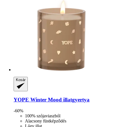
Kosár
YOPE
Winter Mood illatgyertya
-60%
100% szójaviaszból
Alacsony füstképződés
Lágy illat