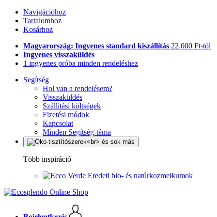
Navigációhoz
Tartalomhoz
Kosárhoz
Magyarország: Ingyenes standard kiszállítás
22.000 Ft-tól
Ingyenes visszaküldés
1 ingyenes próba minden rendeléshez
Segítség
Hol van a rendelésem?
Visszaküldés
Szállítási költségek
Fizetési módok
Kapcsolat
Minden Segítség-téma
Több inspiráció
Eredeti bio- és natúrkozmeikumok
Bejelentkezés