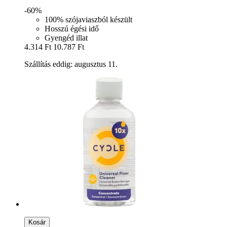
-60%
100% szójaviaszból készült
Hosszú égési idő
Gyengéd illat
4.314 Ft
10.787 Ft
Szállítás eddig: augusztus 11.
Kosár