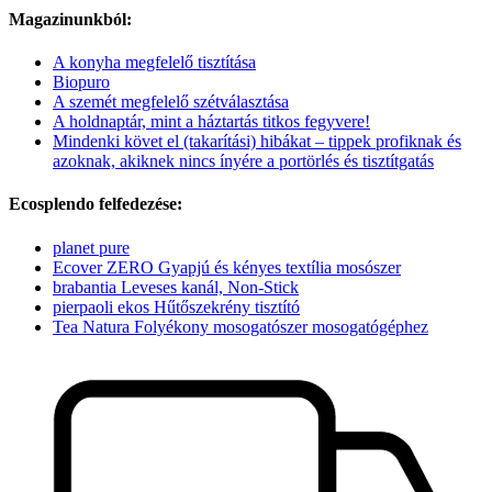
Magazinunkból:
A konyha megfelelő tisztítása
Biopuro
A szemét megfelelő szétválasztása
A holdnaptár, mint a háztartás titkos fegyvere!
Mindenki követ el (takarítási) hibákat – tippek profiknak és
azoknak, akiknek nincs ínyére a portörlés és tisztítgatás
Ecosplendo felfedezése:
planet pure
Ecover ZERO Gyapjú és kényes textília mosószer
brabantia Leveses kanál, Non-Stick
pierpaoli ekos Hűtőszekrény tisztító
Tea Natura Folyékony mosogatószer mosogatógéphez