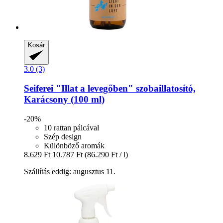
Kosár
3.0 (3)
Seiferei
"Illat a levegőben" szobaillatosító,
Karácsony (100 ml)
-20%
10 rattan pálcával
Szép design
Különböző aromák
8.629 Ft
10.787 Ft
(86.290 Ft / l)
Szállítás eddig: augusztus 11.