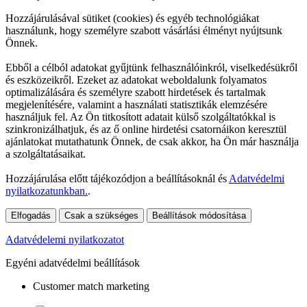
Hozzájárulásával sütiket (cookies) és egyéb technológiákat
használunk, hogy személyre szabott vásárlási élményt nyújtsunk
Önnek.
Ebből a célból adatokat gyűjtünk felhasználóinkról, viselkedésükről
és eszközeikről. Ezeket az adatokat weboldalunk folyamatos
optimalizálására és személyre szabott hirdetések és tartalmak
megjelenítésére, valamint a használati statisztikák elemzésére
használjuk fel. Az Ön titkosított adatait külső szolgáltatókkal is
szinkronizálhatjuk, és az ő online hirdetési csatornáikon keresztül
ajánlatokat mutathatunk Önnek, de csak akkor, ha Ön már használja
a szolgáltatásaikat.
Hozzájárulása előtt tájékozódjon a beállításoknál és
Adatvédelmi
nyilatkozatunkban.
.
Elfogadás
Csak a szükséges
Beállítások módosítása
Adatvédelemi nyilatkozatot
Egyéni adatvédelmi beállítások
Customer match marketing