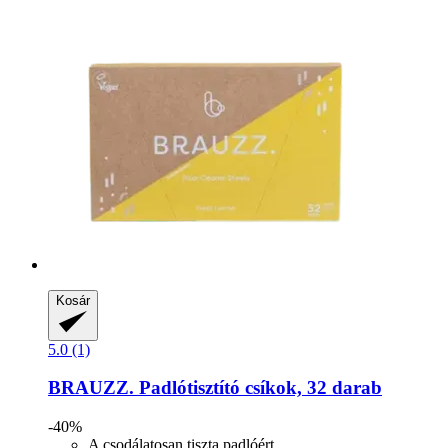
Kosár
5.0 (1)
BRAUZZ.
Padlótisztító csíkok, 32 darab
-40%
A csodálatosan tiszta padlóért