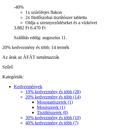
-40%
1x szórófejes flakon
2x fürdőszobai tisztítószer tabletta
Oldja a szennyeződéseket és a vízkövet
3.882 Ft
6.470 Ft
Szállítás eddig: augusztus 11.
20% kedvezmény és több: 14 termék
Az árak az ÁFÁT tartalmazzák
Szűrő
Kategóriák:
Kedvezmények
10% kedvezmény és több (28)
20% kedvezmény és több (14)
Mosogatószerek (1)
Mosószerek (1)
Tisztítószerek (8)
30% kedvezmény és több (10)
40% kedvezmény és több (7)