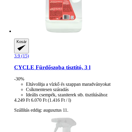
Kosár
3.9 (15)
CYCLE
Fürdőszoba tisztító, 3 l
-30%
Eltávolítja a vízkő és szappan maradványokat
Csíkmentesen száradás
Ideális csempék, szaniterek stb. tisztításához
4.249 Ft
6.070 Ft
(1.416 Ft / l)
Szállítás eddig: augusztus 11.