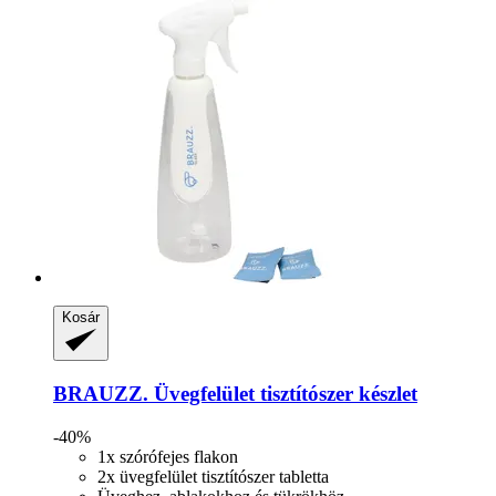
Kosár
BRAUZZ.
Üvegfelület tisztítószer készlet
-40%
1x szórófejes flakon
2x üvegfelület tisztítószer tabletta