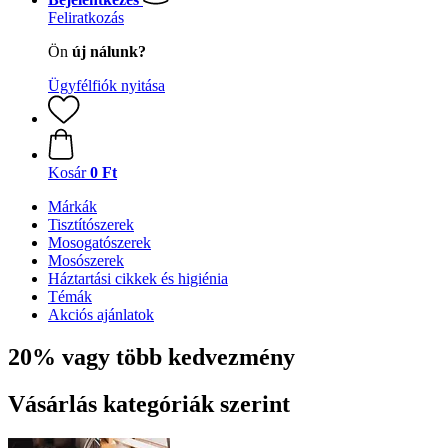
Feliratkozás
Ön
új nálunk?
Ügyfélfiók nyitása
Kosár
0 Ft
Márkák
Tisztítószerek
Mosogatószerek
Mosószerek
Háztartási cikkek és higiénia
Témák
Akciós ajánlatok
20% vagy több kedvezmény
Vásárlás kategóriák szerint