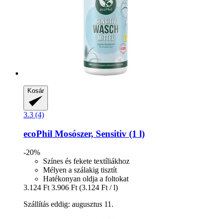
Kosár
3.3 (4)
ecoPhil
Mosószer, Sensitiv (1 l)
-20%
Színes és fekete textíliákhoz
Mélyen a szálakig tisztít
Hatékonyan oldja a foltokat
3.124 Ft
3.906 Ft
(3.124 Ft / l)
Szállítás eddig: augusztus 11.