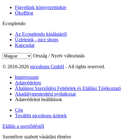
Figyelünk környezetünkre
ÖkoBlog
Ecosplendo
Az Ecosplendo kínálatáról
Üzleteink - nice shops
Kapcsolat
Ország / Nyelv változtatás
© 2010-2026
niceshops GmbH
- All rights reserved.
Impresszum
Adatvédelem
Általános Szerződési Feltételek és Elállási Tájékoztató
Akadálymentesítési nyilatkozat
Adatvédelmi beállítások
Cég
További niceshops üzletek
Elállás a szerződéstől
Személyre szabott vásárlási élmény