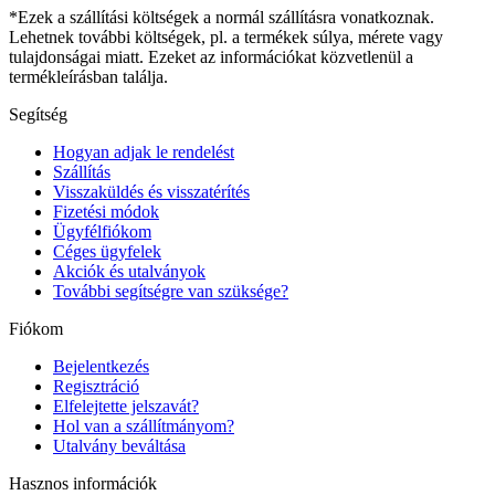
*Ezek a szállítási költségek a normál szállításra vonatkoznak.
Lehetnek további költségek, pl. a termékek súlya, mérete vagy
tulajdonságai miatt. Ezeket az információkat közvetlenül a
termékleírásban találja.
Segítség
Hogyan adjak le rendelést
Szállítás
Visszaküldés és visszatérítés
Fizetési módok
Ügyfélfiókom
Céges ügyfelek
Akciók és utalványok
További segítségre van szüksége?
Fiókom
Bejelentkezés
Regisztráció
Elfelejtette jelszavát?
Hol van a szállítmányom?
Utalvány beváltása
Hasznos információk