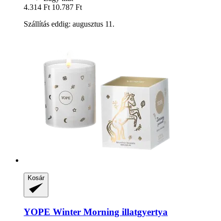
4.314 Ft
10.787 Ft
Szállítás eddig: augusztus 11.
Kosár
YOPE
Winter Morning illatgyertya