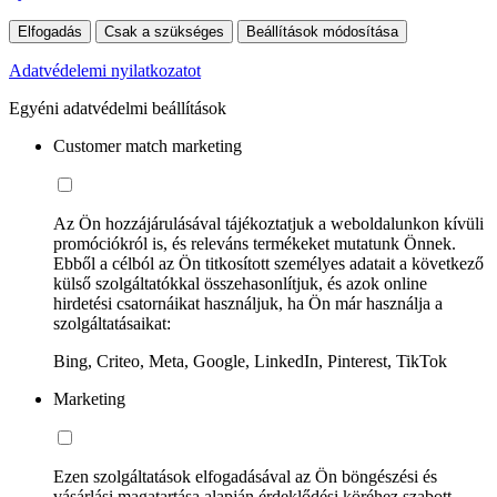
Elfogadás
Csak a szükséges
Beállítások módosítása
Adatvédelemi nyilatkozatot
Egyéni adatvédelmi beállítások
Customer match marketing
Az Ön hozzájárulásával tájékoztatjuk a weboldalunkon kívüli
promóciókról is, és releváns termékeket mutatunk Önnek.
Ebből a célból az Ön titkosított személyes adatait a következő
külső szolgáltatókkal összehasonlítjuk, és azok online
hirdetési csatornáikat használjuk, ha Ön már használja a
szolgáltatásaikat:
Bing, Criteo, Meta, Google, LinkedIn, Pinterest, TikTok
Marketing
Ezen szolgáltatások elfogadásával az Ön böngészési és
vásárlási magatartása alapján érdeklődési köréhez szabott