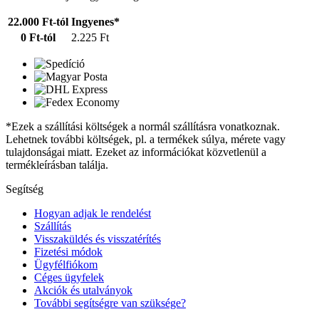
22.000 Ft-tól
Ingyenes*
0 Ft-tól
2.225 Ft
*Ezek a szállítási költségek a normál szállításra vonatkoznak.
Lehetnek további költségek, pl. a termékek súlya, mérete vagy
tulajdonságai miatt. Ezeket az információkat közvetlenül a
termékleírásban találja.
Segítség
Hogyan adjak le rendelést
Szállítás
Visszaküldés és visszatérítés
Fizetési módok
Ügyfélfiókom
Céges ügyfelek
Akciók és utalványok
További segítségre van szüksége?