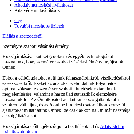
Akadálymentesítési nyilatkozat
Adatvédelmi beállítások
Cég
További niceshops üzletek
Elállás a szerződéstől
Személyre szabott vásárlási élmény
Hozzájárulásával sütiket (cookies) és egyéb technológiákat
használunk, hogy személyre szabott vásárlási élményt nyújtsunk
Önnek.
Ebből a célból adatokat gyűjtünk felhasználóinkról, viselkedésükről
és eszközeikről. Ezeket az adatokat weboldalunk folyamatos
optimalizálására és személyre szabott hirdetések és tartalmak
megjelenítésére, valamint a használati statisztikák elemzésére
használjuk fel. Az Ön titkosított adatait külső szolgáltatókkal is
szinkronizálhatjuk, és az ő online hirdetési csatornáikon keresztül
ajánlatokat mutathatunk Önnek, de csak akkor, ha Ön már használja
a szolgáltatásaikat.
Hozzájárulása előtt tájékozódjon a beállításoknál és
Adatvédelmi
nyilatkozatunkban.
.