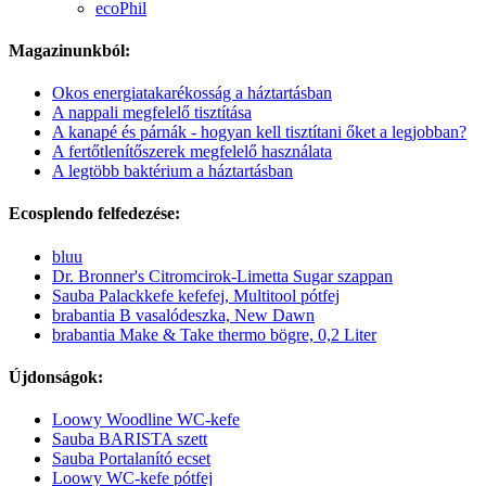
ecoPhil
Magazinunkból:
Okos energiatakarékosság a háztartásban
A nappali megfelelő tisztítása
A kanapé és párnák - hogyan kell tisztítani őket a legjobban?
A fertőtlenítőszerek megfelelő használata
A legtöbb baktérium a háztartásban
Ecosplendo felfedezése:
bluu
Dr. Bronner's Citromcirok-Limetta Sugar szappan
Sauba Palackkefe kefefej, Multitool pótfej
brabantia B vasalódeszka, New Dawn
brabantia Make & Take thermo bögre, 0,2 Liter
Újdonságok:
Loowy Woodline WC-kefe
Sauba BARISTA szett
Sauba Portalanító ecset
Loowy WC-kefe pótfej