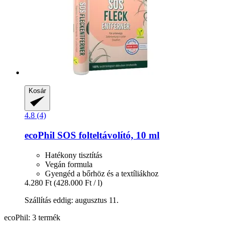
Kosár
4.8 (4)
ecoPhil
SOS folteltávolító, 10 ml
Hatékony tisztítás
Vegán formula
Gyengéd a bőrhöz és a textíliákhoz
4.280 Ft
(428.000 Ft / l)
Szállítás eddig: augusztus 11.
ecoPhil: 3 termék