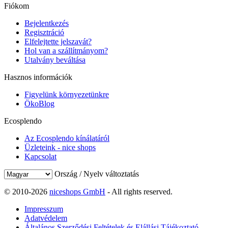
Fiókom
Bejelentkezés
Regisztráció
Elfelejtette jelszavát?
Hol van a szállítmányom?
Utalvány beváltása
Hasznos információk
Figyelünk környezetünkre
ÖkoBlog
Ecosplendo
Az Ecosplendo kínálatáról
Üzleteink - nice shops
Kapcsolat
Ország / Nyelv változtatás
© 2010-2026
niceshops GmbH
- All rights reserved.
Impresszum
Adatvédelem
Általános Szerződési Feltételek és Elállási Tájékoztató