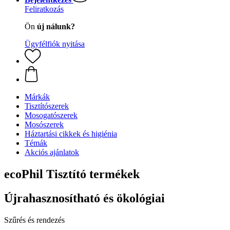
Feliratkozás
Ön
új nálunk?
Ügyfélfiók nyitása
Márkák
Tisztítószerek
Mosogatószerek
Mosószerek
Háztartási cikkek és higiénia
Témák
Akciós ajánlatok
ecoPhil Tisztító termékek
Újrahasznosítható és ökológiai
Szűrés és rendezés