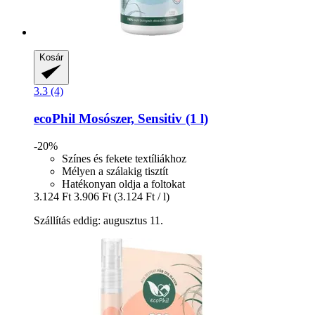
Kosár
3.3 (4)
ecoPhil
Mosószer, Sensitiv (1 l)
-20%
Színes és fekete textíliákhoz
Mélyen a szálakig tisztít
Hatékonyan oldja a foltokat
3.124 Ft
3.906 Ft
(3.124 Ft / l)
Szállítás eddig: augusztus 11.