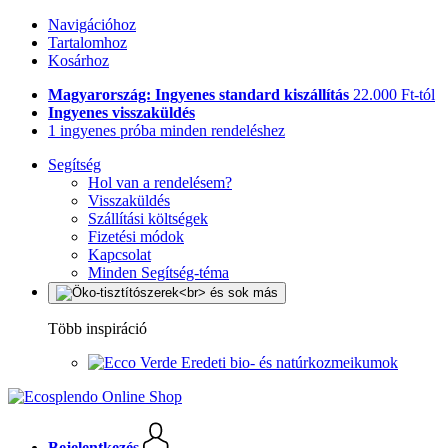
Navigációhoz
Tartalomhoz
Kosárhoz
Magyarország: Ingyenes standard kiszállítás
22.000 Ft-tól
Ingyenes visszaküldés
1 ingyenes próba minden rendeléshez
Segítség
Hol van a rendelésem?
Visszaküldés
Szállítási költségek
Fizetési módok
Kapcsolat
Minden Segítség-téma
Több inspiráció
Eredeti bio- és natúrkozmeikumok
Bejelentkezés