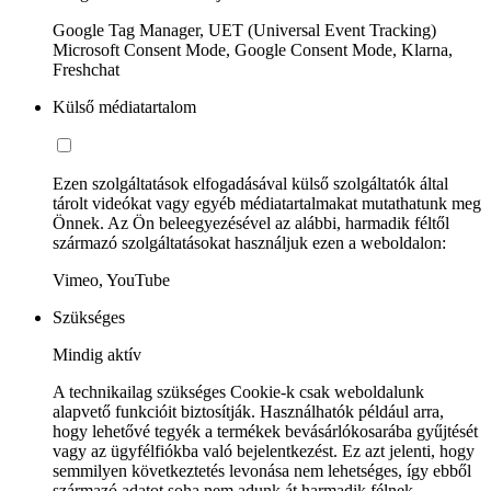
Google Tag Manager, UET (Universal Event Tracking)
Microsoft Consent Mode, Google Consent Mode, Klarna,
Freshchat
Külső médiatartalom
Ezen szolgáltatások elfogadásával külső szolgáltatók által
tárolt videókat vagy egyéb médiatartalmakat mutathatunk meg
Önnek. Az Ön beleegyezésével az alábbi, harmadik féltől
származó szolgáltatásokat használjuk ezen a weboldalon:
Vimeo, YouTube
Szükséges
Mindig aktív
A technikailag szükséges Cookie-k csak weboldalunk
alapvető funkcióit biztosítják. Használhatók például arra,
hogy lehetővé tegyék a termékek bevásárlókosarába gyűjtését
vagy az ügyfélfiókba való bejelentkezést. Ez azt jelenti, hogy
semmilyen következtetés levonása nem lehetséges, így ebből
származó adatot soha nem adunk át harmadik félnek.