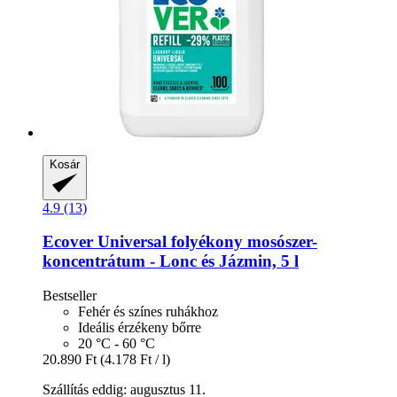
Kosár
4.9 (13)
Ecover
Universal folyékony mosószer-​
koncentrátum -​ Lonc és Jázmin, 5 l
Bestseller
Fehér és színes ruhákhoz
Ideális érzékeny bőrre
20 °C - 60 °C
20.890 Ft
(4.178 Ft / l)
Szállítás eddig: augusztus 11.