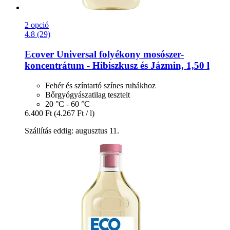
2 opció
4.8 (29)
Ecover
Universal folyékony mosószer-​
koncentrátum -​ Hibiszkusz és Jázmin, 1,50 l
Fehér és színtartó színes ruhákhoz
Bőrgyógyászatilag tesztelt
20 °C - 60 °C
6.400 Ft
(4.267 Ft / l)
Szállítás eddig: augusztus 11.