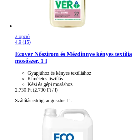
2 opció
4.9 (15)
Ecover
Nőszirom és Mézdinnye kényes textília
mosószer, 1 l
Gyapjúhoz és kényes textíliához
Kíméletes tisztítás
Kézi és gépi mosáshoz
2.730 Ft
(2.730 Ft / l)
Szállítás eddig: augusztus 11.