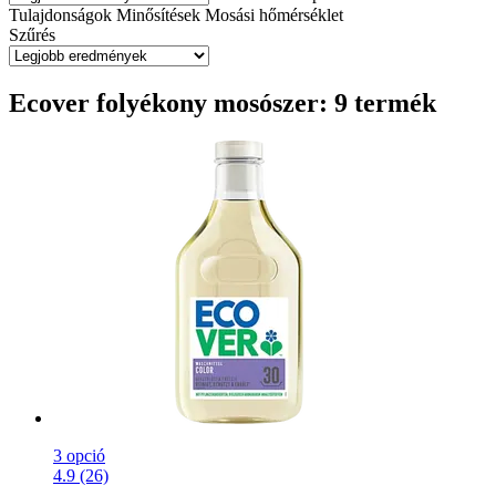
Tulajdonságok
Minősítések
Mosási hőmérséklet
Szűrés
Ecover folyékony mosószer: 9 termék
3 opció
4.9 (26)