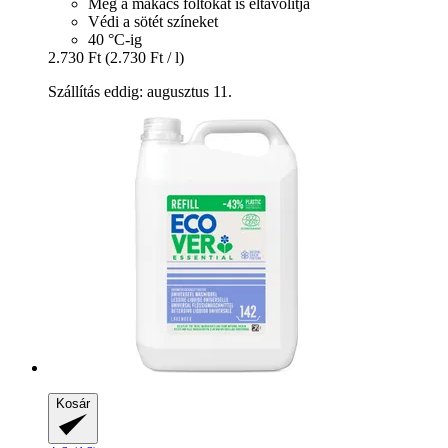
Még a makacs foltokat is eltávolítja
Védi a sötét színeket
40 °C-ig
2.730 Ft
(2.730 Ft / l)
Szállítás eddig: augusztus 11.
Kosár