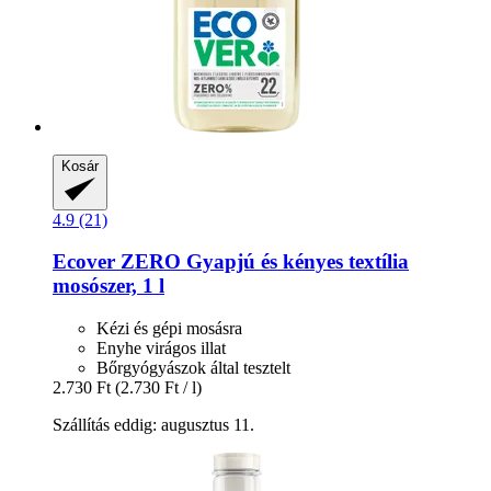
Kosár
4.9 (21)
Ecover
ZERO Gyapjú és kényes textília
mosószer, 1 l
Kézi és gépi mosásra
Enyhe virágos illat
Bőrgyógyászok által tesztelt
2.730 Ft
(2.730 Ft / l)
Szállítás eddig: augusztus 11.