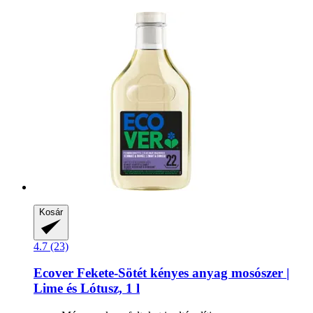
Kosár
4.7 (23)
Ecover
Fekete-​Sötét kényes anyag mosószer |
Lime és Lótusz, 1 l