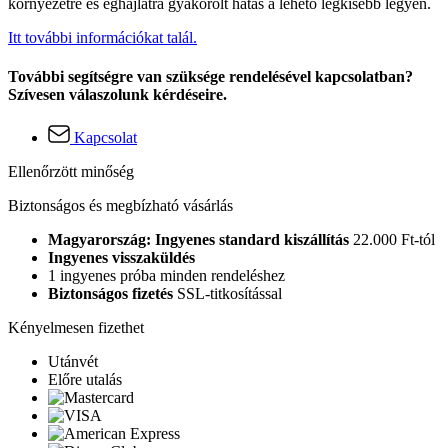
környezetre és éghajlatra gyakorolt hatás a lehető legkisebb legyen.
Itt további információkat talál.
További segítségre van szüksége rendelésével kapcsolatban?
Szívesen válaszolunk kérdéseire.
Kapcsolat
Ellenőrzött minőség
Biztonságos és megbízható vásárlás
Magyarország: Ingyenes standard kiszállítás
22.000 Ft-tól
Ingyenes visszaküldés
1 ingyenes próba minden rendeléshez
Biztonságos fizetés
SSL-titkosítással
Kényelmesen fizethet
Utánvét
Előre utalás