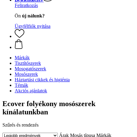
Feliratkozás
Ön
új nálunk?
Ügyfélfiók nyitása
Márkák
Tisztítószerek
Mosogatószerek
Mosószerek
Háztartási cikkek és higiénia
Témák
Akciós ajánlatok
Ecover folyékony mosószerek
kínálatunkban
Szűrés és rendezés
Árak
Mosás típusa
Márkák