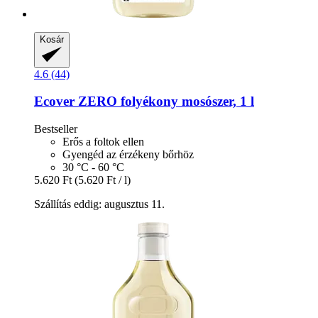
Kosár
4.6 (44)
Ecover
ZERO folyékony mosószer, 1 l
Bestseller
Erős a foltok ellen
Gyengéd az érzékeny bőrhöz
30 °C - 60 °C
5.620 Ft
(5.620 Ft / l)
Szállítás eddig: augusztus 11.