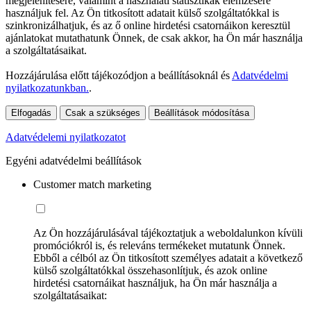
megjelenítésére, valamint a használati statisztikák elemzésére
használjuk fel. Az Ön titkosított adatait külső szolgáltatókkal is
szinkronizálhatjuk, és az ő online hirdetési csatornáikon keresztül
ajánlatokat mutathatunk Önnek, de csak akkor, ha Ön már használja
a szolgáltatásaikat.
Hozzájárulása előtt tájékozódjon a beállításoknál és
Adatvédelmi
nyilatkozatunkban.
.
Elfogadás
Csak a szükséges
Beállítások módosítása
Adatvédelemi nyilatkozatot
Egyéni adatvédelmi beállítások
Customer match marketing
Az Ön hozzájárulásával tájékoztatjuk a weboldalunkon kívüli
promóciókról is, és releváns termékeket mutatunk Önnek.
Ebből a célból az Ön titkosított személyes adatait a következő
külső szolgáltatókkal összehasonlítjuk, és azok online
hirdetési csatornáikat használjuk, ha Ön már használja a
szolgáltatásaikat: