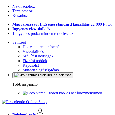
Navigációhoz
Tartalomhoz
Kosárhoz
Magyarország: Ingyenes standard kiszállítás
22.000 Ft-tól
Ingyenes visszaküldés
1 ingyenes próba minden rendeléshez
Segítség
Hol van a rendelésem?
Visszaküldés
Szállítási költségek
Fizetési módok
Kapcsolat
Minden Segítség-téma
Több inspiráció
Eredeti bio- és natúrkozmeikumok
Bejelentkezés