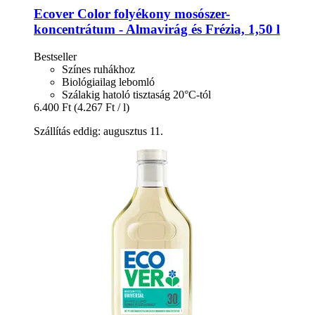
Ecover
Color folyékony mosószer-​
koncentrátum -​ Almavirág és Frézia, 1,50 l
Bestseller
Színes ruhákhoz
Biológiailag lebomló
Szálakig hatoló tisztaság 20°C-tól
6.400 Ft
(4.267 Ft / l)
Szállítás eddig: augusztus 11.