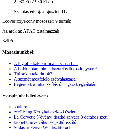
2.930 Ft
(2.930 Ft / l)
Szállítás eddig: augusztus 11.
Ecover folyékony mosószer: 9 termék
Az árak az ÁFÁT tartalmazzák
Szűrő
Magazinunkból:
A legtöbb baktérium a háztartásban
A holdnaptár, mint a háztartás titkos fegyvere!
Túl sokat takarítunk?
A szemét megfelelő szétválasztása
Legendák a ruhatisztításról - igazak egyátalán
Ecosplendo felfedezése:
souldrops
ecoLiving Konyhai eszközkészlet
La Corvette Növényi tisztító szivacs 3 darabos szett
biobel Univerzális- és padlótisztító
Sodasan Fenyő WC-tisztító gél