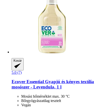
Kosár
5.0 (7)
Ecover
Essential Gyapjú és kényes textília
mosószer -​ Levendula, 1 l
Mosási hőmérséklet max. 30 °C
Bőrgyógyászatilag tesztelt
Vegán