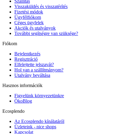
Szállítás
Visszaküldés és visszatérítés
Fizetési módok
Ügyfélfiókom
Céges ügyfelek
Akciók és utalványok
További segítségre van szüksége?
Fiókom
Bejelentkezés
Regisztráció
Elfelejtette jelszavát?
Hol van a szállítmányom?
Utalvány beváltása
Hasznos információk
Figyelünk környezetünkre
ÖkoBlog
Ecosplendo
Az Ecosplendo kínálatáról
Üzleteink - nice shops
Kapcsolat