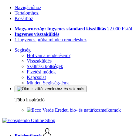
Navigációhoz
Tartalomhoz
Kosárhoz
Magyarország: Ingyenes standard kiszállítás
22.000 Ft-tól
Ingyenes visszaküldés
1 ingyenes próba minden rendeléshez
Segítség
Hol van a rendelésem?
Visszaküldés
Szállítási költségek
Fizetési módok
Kapcsolat
Minden Segítség-téma
Több inspiráció
Eredeti bio- és natúrkozmeikumok
Bejelentkezés