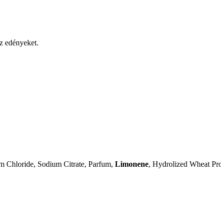
z edényeket.
m Chloride, Sodium Citrate, Parfum,
Limonene
, Hydrolized Wheat Pr