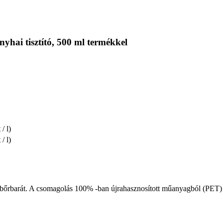
yhai tisztító, 500 ml termékkel
/ l)
/ l)
ül bőrbarát. A csomagolás 100% -ban újrahasznosított műanyagból (PET)