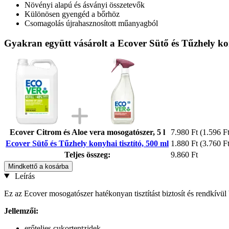
Növényi alapú és ásványi összetevők
Különösen gyengéd a bőrhöz
Csomagolás újrahasznosított műanyagból
Gyakran együtt vásárolt a Ecover Sütő és Tűzhely kon
Ecover Citrom és Aloe vera mosogatószer, 5 l
7.980 Ft
(1.596 Ft 
Ecover Sütő és Tűzhely konyhai tisztító, 500 ml
1.880 Ft
(3.760 Ft 
Teljes összeg:
9.860 Ft
Mindkettő a kosárba
Leírás
Ez az Ecover mosogatószer hatékonyan tisztítást biztosít és rendkív
Jellemzői:
erőteljes cukortentzidek