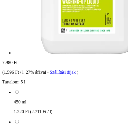
7.980 Ft
(
1.596 Ft / l
, 27% áfával
-
Szállítási díjak
)
Tartalom:
5 l
450 ml
1.220 Ft
(2.711 Ft / l)