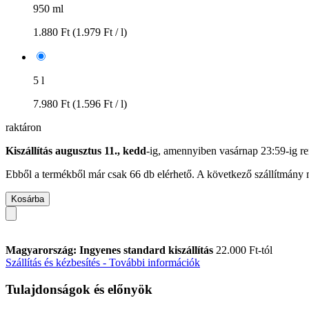
950 ml
1.880 Ft
(1.979 Ft / l)
5 l
7.980 Ft
(1.596 Ft / l)
raktáron
Kiszállítás augusztus 11., kedd
-ig, amennyiben
vasárnap 23:59-ig
re
Ebből a termékből már csak 66 db elérhető. A következő szállítmány m
Kosárba
Magyarország: Ingyenes standard kiszállítás
22.000 Ft-tól
Szállítás és kézbesítés - További információk
Tulajdonságok és előnyök