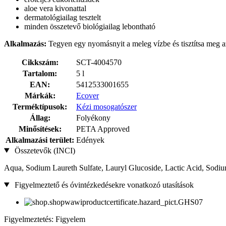
aloe vera kivonattal
dermatológiailag tesztelt
minden összetevő biológiailag lebontható
Alkalmazás:
Tegyen egy nyomásnyit a meleg vízbe és tisztítsa meg a
Cikkszám:
SCT-4004570
Tartalom:
5 l
EAN:
5412533001655
Márkák:
Ecover
Terméktípusok:
Kézi mosogatószer
Állag:
Folyékony
Minősítések:
PETA Approved
Alkalmazási terület:
Edények
Összetevők (INCI)
Aqua, Sodium Laureth Sulfate, Lauryl Glucoside, Lactic Acid, Sodiu
Figyelmeztető és óvintézkedésekre vonatkozó utasítások
Figyelmeztetés: Figyelem