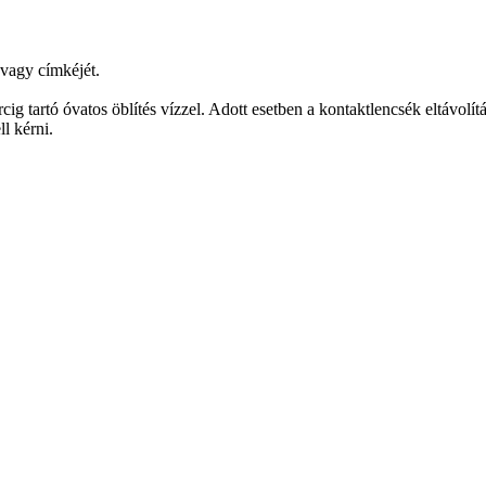
 vagy címkéjét.
óvatos öblítés vízzel. Adott esetben a kontaktlencsék eltávolítása
l kérni.