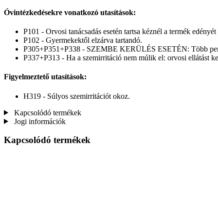
Óvintézkedésekre vonatkozó utasítások:
P101 - Orvosi tanácsadás esetén tartsa kéznél a termék edényét
P102 - Gyermekektől elzárva tartandó.
P305+P351+P338 - SZEMBE KERÜLÉS ESETÉN: Több percig tartó 
P337+P313 - Ha a szemirritáció nem múlik el: orvosi ellátást kel
Figyelmeztető utasítások:
H319 - Súlyos szemirritációt okoz.
Kapcsolódó termékek
Jogi információk
Kapcsolódó termékek