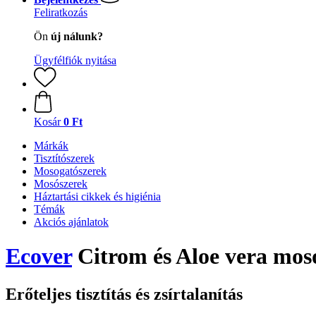
Feliratkozás
Ön
új nálunk?
Ügyfélfiók nyitása
Kosár
0 Ft
Márkák
Tisztítószerek
Mosogatószerek
Mosószerek
Háztartási cikkek és higiénia
Témák
Akciós ajánlatok
Ecover
Citrom és Aloe vera moso
Erőteljes tisztítás és zsírtalanítás