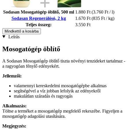
Sodasan Mosogatógép öblítő, 500 ml
1.880 Ft
(3.760 Ft / l)
Sodasan Regenerálósó, 2 kg
1.670 Ft
(835 Ft / kg)
Teljes összeg:
3.550 Ft
Mindkettő a kosárba
Leírás
Mosogatógép öblítő
A Sodasan Mosogatógép öblítő tiszta növényi tenzideket tartalmaz -
a ragyogóan fénylő edényekért.
Jellemzői:
valamennyi kereskedelmi mosogatógépbe alkalmas
segítségével a víz jobban lefolyik az edényekről
makulátlan száradás és ragyogás
Alkalmazás:
Töltse a terméket a mosogatógép megfelelő rekeszébe. Figyeljen a
mosogatógép adagolási utasítására.
Megjegyzés: