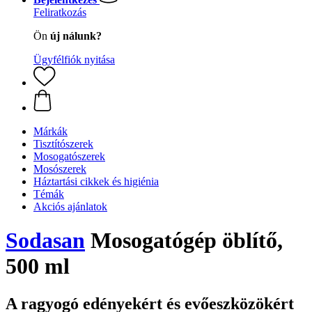
Feliratkozás
Ön
új nálunk?
Ügyfélfiók nyitása
Márkák
Tisztítószerek
Mosogatószerek
Mosószerek
Háztartási cikkek és higiénia
Témák
Akciós ajánlatok
Sodasan
Mosogatógép öblítő,
500 ml
A ragyogó edényekért és evőeszközökért