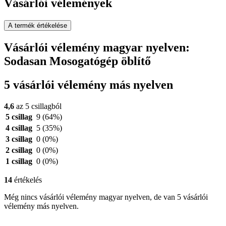
Vásárlói vélemények
A termék értékelése
Vásárlói vélemény magyar nyelven:
Sodasan Mosogatógép öblítő
5 vásárlói vélemény más nyelven
4,6
az 5 csillagból
5 csillag
9
(64%)
4 csillag
5
(35%)
3 csillag
0
(0%)
2 csillag
0
(0%)
1 csillag
0
(0%)
14
értékelés
Még nincs vásárlói vélemény magyar nyelven, de van 5 vásárlói
vélemény más nyelven.