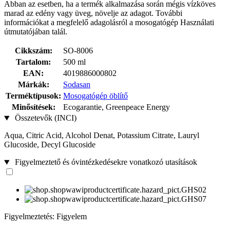
Abban az esetben, ha a termék alkalmazása során mégis vízköves
marad az edény vagy üveg, növelje az adagot. További
információkat a megfelelő adagolásról a mosogatógép Használati
útmutatójában talál.
Cikkszám:
SO-8006
Tartalom:
500 ml
EAN:
4019886000802
Márkák:
Sodasan
Terméktípusok:
Mosogatógép öblítő
Minősítések:
Ecogarantie, Greenpeace Energy
Összetevők (INCI)
Aqua, Citric Acid, Alcohol Denat, Potassium Citrate, Lauryl
Glucoside, Decyl Glucoside
Figyelmeztető és óvintézkedésekre vonatkozó utasítások
Figyelmeztetés: Figyelem