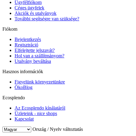
Ügyfélfiókom
Céges ügyfelek
Akciók és utalványok
További segítségre van szüksége?
Fiókom
Bejelentkezés
Regisztráció
Elfelejtette jelszavát?
Hol van a szállítmányom?
Utalvány beváltása
Hasznos információk
Figyelünk környezetünkre
ÖkoBlog
Ecosplendo
Az Ecosplendo kínálatáról
Üzleteink - nice shops
Kapcsolat
Ország / Nyelv változtatás