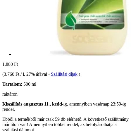
1.880 Ft
(
3.760 Ft / l
, 27% áfával
-
Szállítási díjak
)
Tartalom:
500 ml
raktáron
Kiszállítás augusztus 11., kedd
-ig, amennyiben
vasárnap 23:59-ig
rendel.
Ebből a termékből már csak 59 db elérhető. A következő szállítmány
már úton van! Amennyiben többet rendel, az befolyásolhatja a
szállítási dátumot.