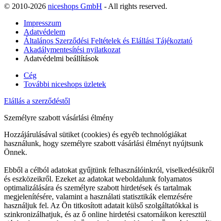
© 2010-2026
niceshops GmbH
- All rights reserved.
Impresszum
Adatvédelem
Általános Szerződési Feltételek és Elállási Tájékoztató
Akadálymentesítési nyilatkozat
Adatvédelmi beállítások
Cég
További niceshops üzletek
Elállás a szerződéstől
Személyre szabott vásárlási élmény
Hozzájárulásával sütiket (cookies) és egyéb technológiákat
használunk, hogy személyre szabott vásárlási élményt nyújtsunk
Önnek.
Ebből a célból adatokat gyűjtünk felhasználóinkról, viselkedésükről
és eszközeikről. Ezeket az adatokat weboldalunk folyamatos
optimalizálására és személyre szabott hirdetések és tartalmak
megjelenítésére, valamint a használati statisztikák elemzésére
használjuk fel. Az Ön titkosított adatait külső szolgáltatókkal is
szinkronizálhatjuk, és az ő online hirdetési csatornáikon keresztül