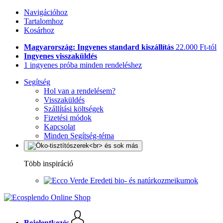
Navigációhoz
Tartalomhoz
Kosárhoz
Magyarország: Ingyenes standard kiszállítás
22.000 Ft-tól
Ingyenes visszaküldés
1 ingyenes próba minden rendeléshez
Segítség
Hol van a rendelésem?
Visszaküldés
Szállítási költségek
Fizetési módok
Kapcsolat
Minden Segítség-téma
Több inspiráció
Eredeti bio- és natúrkozmeikumok
Bejelentkezés