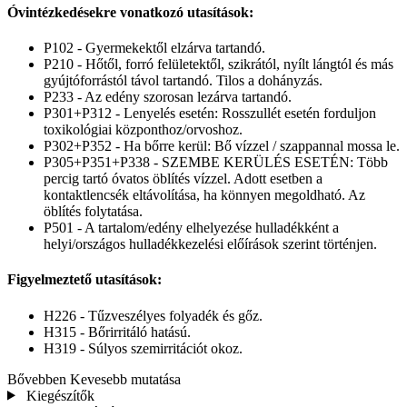
Óvintézkedésekre vonatkozó utasítások:
P102 - Gyermekektől elzárva tartandó.
P210 - Hőtől, forró felületektől, szikrától, nyílt lángtól és más
gyújtóforrástól távol tartandó. Tilos a dohányzás.
P233 - Az edény szorosan lezárva tartandó.
P301+P312 - Lenyelés esetén: Rosszullét esetén forduljon
toxikológiai központhoz/orvoshoz.
P302+P352 - Ha bőrre kerül: Bő vízzel / szappannal mossa le.
P305+P351+P338 - SZEMBE KERÜLÉS ESETÉN: Több
percig tartó óvatos öblítés vízzel. Adott esetben a
kontaktlencsék eltávolítása, ha könnyen megoldható. Az
öblítés folytatása.
P501 - A tartalom/edény elhelyezése hulladékként a
helyi/országos hulladékkezelési előírások szerint történjen.
Figyelmeztető utasítások:
H226 - Tűzveszélyes folyadék és gőz.
H315 - Bőrirritáló hatású.
H319 - Súlyos szemirritációt okoz.
Bővebben
Kevesebb mutatása
Kiegészítők