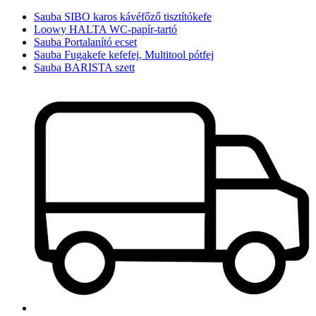
Sauba SIBO karos kávéfőző tisztítókefe
Loowy HALTA WC-papír-tartó
Sauba Portalanító ecset
Sauba Fugakefe kefefej, Multitool pótfej
Sauba BARISTA szett