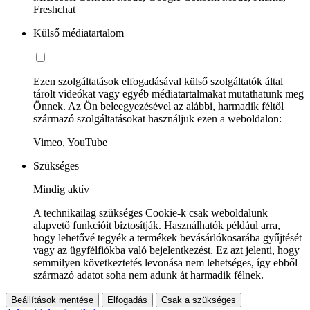
Freshchat
Külső médiatartalom
Ezen szolgáltatások elfogadásával külső szolgáltatók által
tárolt videókat vagy egyéb médiatartalmakat mutathatunk meg
Önnek. Az Ön beleegyezésével az alábbi, harmadik féltől
származó szolgáltatásokat használjuk ezen a weboldalon:
Vimeo, YouTube
Szükséges
Mindig aktív
A technikailag szükséges Cookie-k csak weboldalunk
alapvető funkcióit biztosítják. Használhatók például arra,
hogy lehetővé tegyék a termékek bevásárlókosarába gyűjtését
vagy az ügyfélfiókba való bejelentkezést. Ez azt jelenti, hogy
semmilyen következtetés levonása nem lehetséges, így ebből
származó adatot soha nem adunk át harmadik félnek.
Beállítások mentése
Elfogadás
Csak a szükséges