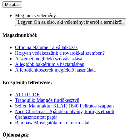
Mutatás
Még nincs vélemény.
Legyen Ön az első, aki véleményt ír erről a termékről.
Magazinunkból:
Officina Naturae - a vállalkozás
Hogyan védekezzünk a rovarokkal szemben?
A szemét megfelelő szétválasztása
A legtöbb baktérium a háztartásban
A fertőtlenítőszerek megfelelő használata
Ecosplendo felfedezése:
ATTITUDE
Tranquillo Mangós fürdőkesztyű
Seifen Manufaktur KLAR 1840 Feliratos szappan
Nice Christmas - Ajándékutalvány, környezetbarát
újrahasznosított papír
Bambaw Mosogatókefe kókuszrosttal
Újdonságok: